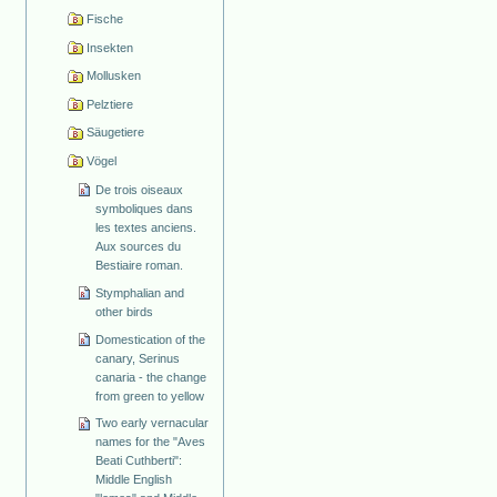
Fische
Insekten
Mollusken
Pelztiere
Säugetiere
Vögel
De trois oiseaux
symboliques dans
les textes anciens.
Aux sources du
Bestiaire roman.
Stymphalian and
other birds
Domestication of the
canary, Serinus
canaria - the change
from green to yellow
Two early vernacular
names for the "Aves
Beati Cuthberti":
Middle English