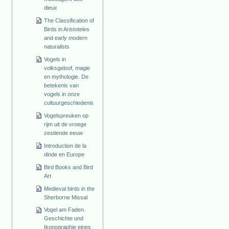
dieux
The Classification of
Birds in Aristoteles
and early modern
naturalists
Vogels in
volksgeloof, magie
en mythologie. De
betekenis van
vogels in onze
cultuurgeschiedenis
Vogelspreuken op
rijm uit de vroege
zestiende eeuw
Introduction de la
dinde en Europe
Bird Books and Bird
Art
Medieval birds in the
Sherborne Missal
Vogel am Faden.
Geschichte und
Ikonographie eines