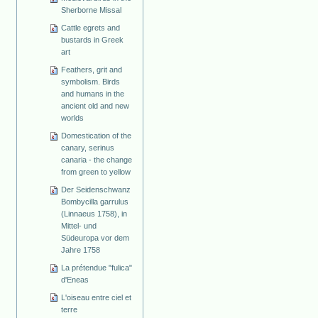
Sherborne Missal
Cattle egrets and
bustards in Greek
art
Feathers, grit and
symbolism. Birds
and humans in the
ancient old and new
worlds
Domestication of the
canary, serinus
canaria - the change
from green to yellow
Der Seidenschwanz
Bombycilla garrulus
(Linnaeus 1758), in
Mittel- und
Südeuropa vor dem
Jahre 1758
La prétendue "fulica"
d'Eneas
L'oiseau entre ciel et
terre