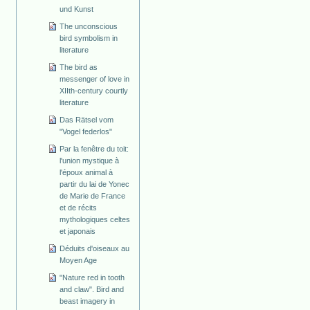
und Kunst
The unconscious
bird symbolism in
literature
The bird as
messenger of love in
XIIth-century courtly
literature
Das Rätsel vom
"Vogel federlos"
Par la fenêtre du toit:
l'union mystique à
l'époux animal à
partir du lai de Yonec
de Marie de France
et de récits
mythologiques celtes
et japonais
Déduits d'oiseaux au
Moyen Age
"Nature red in tooth
and claw". Bird and
beast imagery in