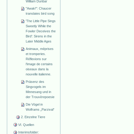
William Dunbar
"Awak!": Chaucer
translates bird song
'The Little Pipe Sings
Sweetly While the
Fowler Deceives the
Bird': Sirens in the
Later Middle Ages
Animaux, méprises
et tromperies.
Réflexions sur
l'image de certains
oiseaux dans la
nouvelle italienne.
Präsenz des
Singvogels im
Minnesang und in
der Trouvèrepoesie
Die Vögel in
Wolframs „Parzival“
2. Einzelne Tiere
VI. Quellen
Interimsfolder: