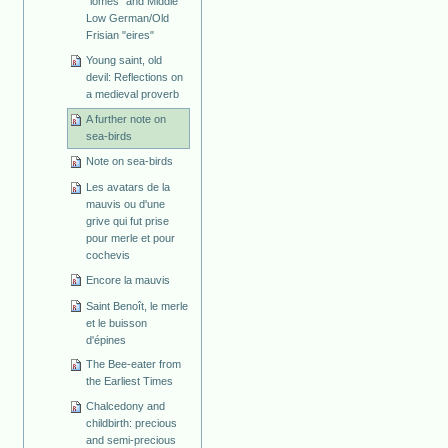
"lomes" and Middle
Low German/Old
Frisian "eires"
Young saint, old
devil: Reflections on
a medieval proverb
A further note on
sea-birds
Note on sea-birds
Les avatars de la
mauvis ou d'une
grive qui fut prise
pour merle et pour
cochevis
Encore la mauvis
Saint Benoît, le merle
et le buisson
d'épines
The Bee-eater from
the Earliest Times
Chalcedony and
childbirth: precious
and semi-precious