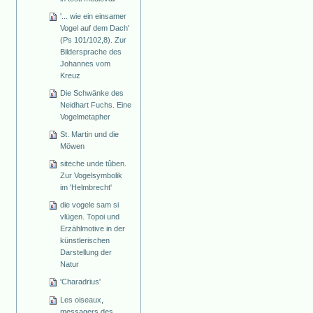
'... wie ein einsamer
Vogel auf dem Dach'
(Ps 101/102,8). Zur
Bildersprache des
Johannes vom
Kreuz
Die Schwänke des
Neidhart Fuchs. Eine
Vogelmetapher
St. Martin und die
Möwen
siteche unde tûben.
Zur Vogelsymbolik
im 'Helmbrecht'
die vogele sam si
vlügen. Topoi und
Erzählmotive in der
künstlerischen
Darstellung der
Natur
'Charadrius'
Les oiseaux,
messagers des