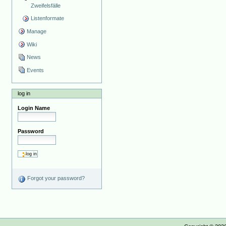
Zweifelsfälle
Listenformate
Manage
Wiki
News
Events
log in
Login Name
Password
Forgot your password?