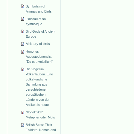
Symbolism of
Animals and Birds
L'oiseau et sa
symbolique
Bird Gods of Ancient
Europe
A history of birds
Honorius
Augustodunensis.
"De esu volatilium"
Die Vögel im
Volksglauben. Eine
volkskundliche
Sammlung aus
verschiedenen
europäischen
Ländern von der
Antike bis heute
"Vogelmilch".
Metapher oder Motiv
British Birds: Their
Folklore, Names and