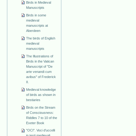
Birds in Medieval
Manuscripts
Birds in some
medieval
manuscripts at
Aberdeen
The birds of English
medieval
manuscripts
The Illustrations of
Birds in the Vatican
Manuscript of "De
arte venandi cum
avibus" of Frederick
II.
Medieval knowledge
of birds as shown in
bestiaries
Birds on the Stream
of Consciousness:
Riddles 7 to 10 of the
Exeter Book
"OCI". Voci d'uccelli
in testi medievali