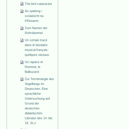
The bird cataractes
An spideog i
scéaloícht na
h'Eireamn
Zum Namen der
Rohrdammel
Un certain tracé
dans le bestiaire
musical français:
quelques oiseaux
Un rapace et
l'homme, le
Balbuzard
Zur Terminologie des
Vogelfangs im
Deutschen. Eine
sprachliche
Untersuchung auf
Grund der
deutschen
didaktischen
Literatur des 14. bis
19. Jh.s