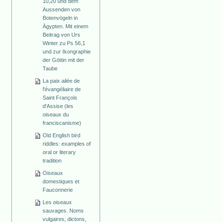
10,20 und dem
Aussenden von
Botenvögeln in
Ägypten. Mit einem
Beitrag von Urs
Winter zu Ps 56,1
und zur Ikongraphie
der Göttin mit der
Taube
La paix ailée de
l'évangéliaire de
Saint François
d'Assise (les
oiseaux du
franciscanisme)
Old English bird
riddles: examples of
oral or literary
tradition
Oiseaux
domestiques et
Fauconnerie
Les oiseaux
sauvages. Noms
vulgaires, dictons,