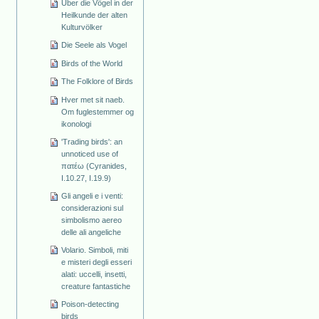
Über die Vögel in der
Heilkunde der alten
Kulturvölker
Die Seele als Vogel
Birds of the World
The Folklore of Birds
Hver met sit naeb.
Om fuglestemmer og
ikonologi
'Trading birds': an
unnoticed use of
πατέω (Cyranides,
I.10.27, I.19.9)
Gli angeli e i venti:
considerazioni sul
simbolismo aereo
delle ali angeliche
Volario. Simboli, miti
e misteri degli esseri
alati: uccelli, insetti,
creature fantastiche
Poison-detecting
birds