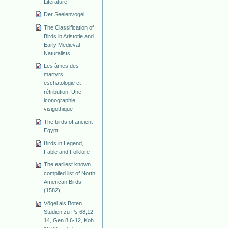
Literature
Der Seelenvogel
The Classification of
Birds in Aristotle and
Early Medieval
Naturalists
Les âmes des
martyrs,
eschatologie et
rétribution. Une
iconographie
visigothique
The birds of ancient
Egypt
Birds in Legend,
Fable and Folklore
The earliest known
compiled list of North
American Birds
(1582)
Vögel als Boten.
Studien zu Ps 68,12-
14, Gen 8,6-12, Koh