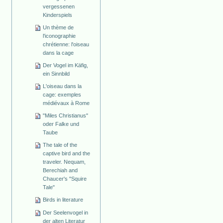
vergessenen
Kinderspiels
Un thème de
l'iconographie
chrétienne: l'oiseau
dans la cage
Der Vogel im Käfig,
ein Sinnbild
L'oiseau dans la
cage: exemples
médiévaux à Rome
"Miles Christianus"
oder Falke und
Taube
The tale of the
captive bird and the
traveler. Nequam,
Berechiah and
Chaucer's "Squire
Tale"
Birds in literature
Der Seelenvogel in
der alten Literatur