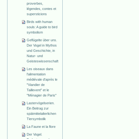
proverbes,
légendes, contes et
supersticions
Birds with human
souls: A guide to bird
symbolism
Geflügelte über uns.
Der Vogel in Mythos
und Geschichte, in
Natur- und
Geisteswissenschaft
Les oiseaux dans
l'alimentation
médiévale d'après le
"Viandier de
Taillevent" et le
"Ménagier de Paris"
Lastervögelserien.
Ein Beitrag zur
spätmittelalterlichen
Tiersymbolik
La Faune et la flore
Der Vogel.