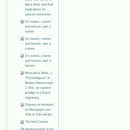
black birds and their
implications for
species taxonomy
On swans, cranes
and herons: part 1,
swans
On swans, cranes
and herons: part 2,
cranes
On swans, cranes
and herons: part 3,
herons
Miraculous Birds, 1.
"Physiologicus" in
Beatus-Manuscripts.
2. Roc: an eastern
prodigy in a Dutch
engraving.
Oiseaux et oiseleurs
en Bourgogne aux
XIVe et XVe siècles
The bird Carista
Medieval birds in the