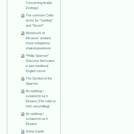
Concerning Arabic
Zoology)
The common Celtic
terms for "starling"
and "thrush"
Woodcock et
bécasse: avatars
d'une métaphore
shakespearienne
"Philip Sparrow".
Obscene bird satire
in late-medieval
English verse
The Symbol of the
Sparrow
An spideog i
scéaloícht na h
Éireann [The robin in
Irish storytelling]
An spideog i
scéaloícht na h
Éireann
Some Gaelic