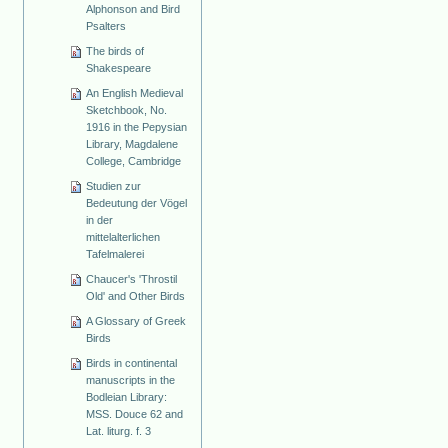
Alphonson and Bird
Psalters
The birds of
Shakespeare
An English Medieval
Sketchbook, No.
1916 in the Pepysian
Library, Magdalene
College, Cambridge
Studien zur
Bedeutung der Vögel
in der
mittelalterlichen
Tafelmalerei
Chaucer's 'Throstil
Old' and Other Birds
A Glossary of Greek
Birds
Birds in continental
manuscripts in the
Bodleian Library:
MSS. Douce 62 and
Lat. liturg. f. 3