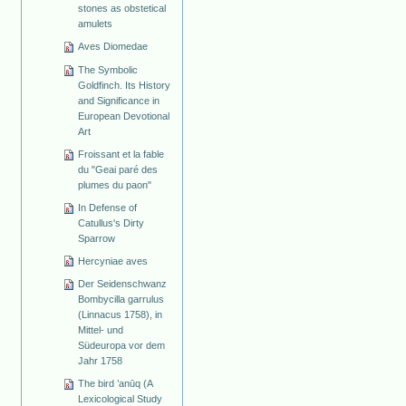
stones as obstetical
amulets
Aves Diomedae
The Symbolic
Goldfinch. Its History
and Significance in
European Devotional
Art
Froissant et la fable
du "Geai paré des
plumes du paon"
In Defense of
Catullus's Dirty
Sparrow
Hercyniae aves
Der Seidenschwanz
Bombycilla garrulus
(Linnacus 1758), in
Mittel- und
Südeuropa vor dem
Jahr 1758
The bird ’anūq (A
Lexicological Study