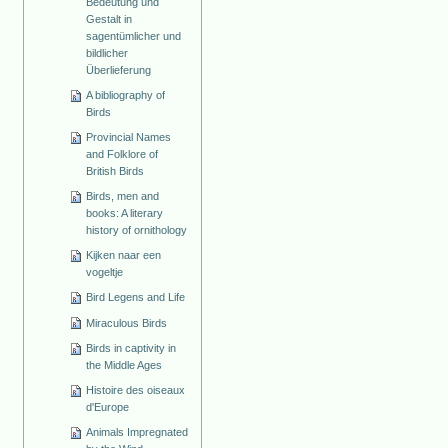
Bedeutung und
Gestalt in
sagentümlicher und
bildlicher
Überlieferung
A bibliography of
Birds
Provincial Names
and Folklore of
British Birds
Birds, men and
books: A literary
history of ornithology
Kijken naar een
vogeltje
Bird Legens and Life
Miraculous Birds
Birds in captivity in
the Middle Ages
Histoire des oiseaux
d'Europe
Animals Impregnated