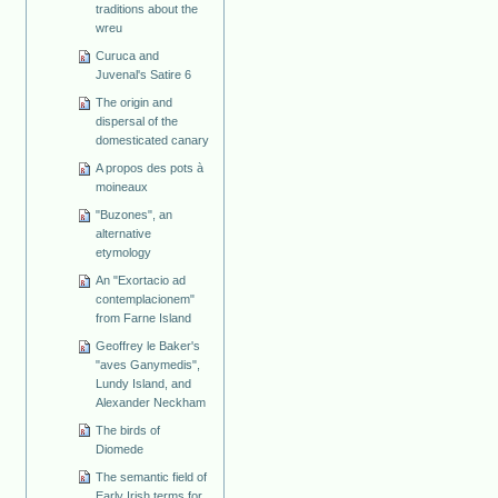
traditions about the
wreu
Curuca and
Juvenal's Satire 6
The origin and
dispersal of the
domesticated canary
A propos des pots à
moineaux
"Buzones", an
alternative
etymology
An "Exortacio ad
contemplacionem"
from Farne Island
Geoffrey le Baker's
"aves Ganymedis",
Lundy Island, and
Alexander Neckham
The birds of
Diomede
The semantic field of
Early Irish terms for