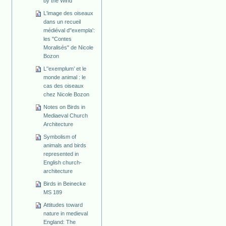
by the Wind
L'image des oiseaux
dans un recueil
médiéval d''exempla':
les "Contes
Moralisés" de Nicole
Bozon
L'’exemplum’ et le
monde animal : le
cas des oiseaux
chez Nicole Bozon
Notes on Birds in
Mediaeval Church
Architecture
Symbolism of
animals and birds
represented in
English church-
architecture
Birds in Beinecke
MS 189
Attitudes toward
nature in medieval
England: The