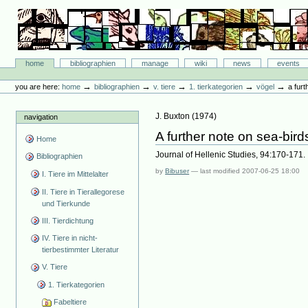
Skip
to
content.
|
Skip
Bibliographie-Portal
to
Sections
home
bibliographien
manage
wiki
news
events
navigation
Personal
tools
→
→
→
→
→
you are here:
home
bibliographien
v. tiere
1. tierkategorien
vögel
a furt
J. Buxton
(
1974
)
navigation
A further note on sea-bird
Home
Journal of Hellenic Studies, 94:170-171.
Bibliographien
by
Bibuser
—
last modified
2007-06-25 18:00
I. Tiere im Mittelalter
II. Tiere in Tierallegorese
und Tierkunde
III. Tierdichtung
IV. Tiere in nicht-
tierbestimmter Literatur
V. Tiere
1. Tierkategorien
Fabeltiere