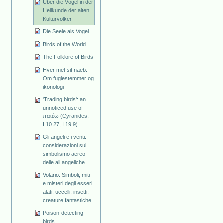
Über die Vögel in der
Heilkunde der alten
Kulturvölker
Die Seele als Vogel
Birds of the World
The Folklore of Birds
Hver met sit naeb.
Om fuglestemmer og
ikonologi
'Trading birds': an
unnoticed use of
πατέω (Cyranides,
I.10.27, I.19.9)
Gli angeli e i venti:
considerazioni sul
simbolismo aereo
delle ali angeliche
Volario. Simboli, miti
e misteri degli esseri
alati: uccelli, insetti,
creature fantastiche
Poison-detecting
birds