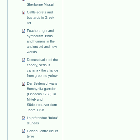
Sherborne Missal
Cattle egrets and
bustards in Greek
art
Feathers, grit and
symbolism. Birds
and humans in the
ancient old and new
worlds
Domestication of the
canary, serinus
canaria - the change
from green to yellow
Der Seidenschwanz
Bombycilla garrulus
(Linnaeus 1758), in
Mittel- und
Südeuropa vor dem
Jahre 1758
La prétendue "fulica"
d'Eneas
L'oiseau entre ciel et
terre