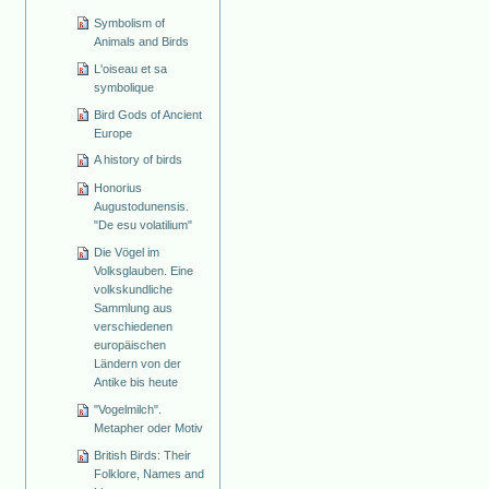
Symbolism of
Animals and Birds
L'oiseau et sa
symbolique
Bird Gods of Ancient
Europe
A history of birds
Honorius
Augustodunensis.
"De esu volatilium"
Die Vögel im
Volksglauben. Eine
volkskundliche
Sammlung aus
verschiedenen
europäischen
Ländern von der
Antike bis heute
"Vogelmilch".
Metapher oder Motiv
British Birds: Their
Folklore, Names and