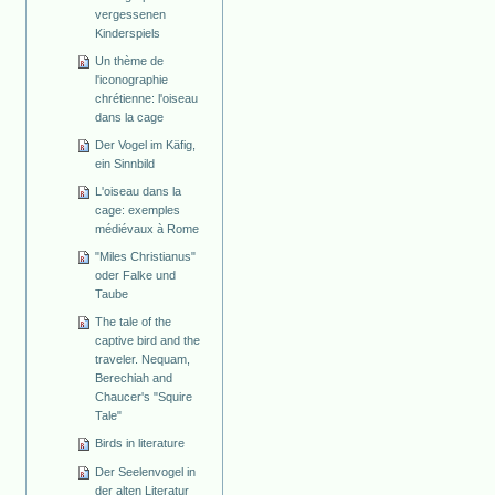
vergessenen
Kinderspiels
Un thème de
l'iconographie
chrétienne: l'oiseau
dans la cage
Der Vogel im Käfig,
ein Sinnbild
L'oiseau dans la
cage: exemples
médiévaux à Rome
"Miles Christianus"
oder Falke und
Taube
The tale of the
captive bird and the
traveler. Nequam,
Berechiah and
Chaucer's "Squire
Tale"
Birds in literature
Der Seelenvogel in
der alten Literatur