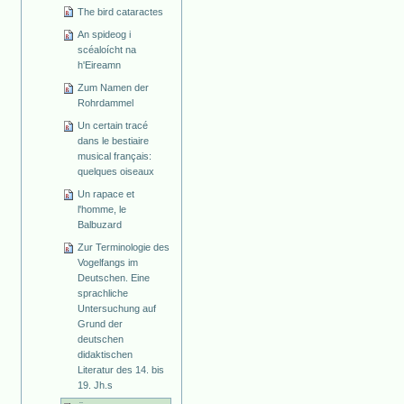
The bird cataractes
An spideog i
scéaloícht na
h'Eireamn
Zum Namen der
Rohrdammel
Un certain tracé
dans le bestiaire
musical français:
quelques oiseaux
Un rapace et
l'homme, le
Balbuzard
Zur Terminologie des
Vogelfangs im
Deutschen. Eine
sprachliche
Untersuchung auf
Grund der
deutschen
didaktischen
Literatur des 14. bis
19. Jh.s