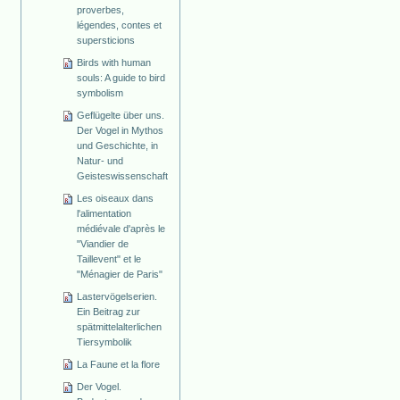
proverbes,
légendes, contes et
supersticions
Birds with human
souls: A guide to bird
symbolism
Geflügelte über uns.
Der Vogel in Mythos
und Geschichte, in
Natur- und
Geisteswissenschaft
Les oiseaux dans
l'alimentation
médiévale d'après le
"Viandier de
Taillevent" et le
"Ménagier de Paris"
Lastervögelserien.
Ein Beitrag zur
spätmittelalterlichen
Tiersymbolik
La Faune et la flore
Der Vogel.