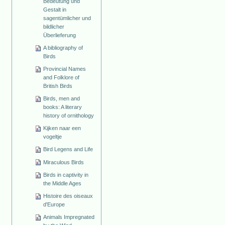
Bedeutung und
Gestalt in
sagentümlicher und
bildlicher
Überlieferung
A bibliography of
Birds
Provincial Names
and Folklore of
British Birds
Birds, men and
books: A literary
history of ornithology
Kijken naar een
vogeltje
Bird Legens and Life
Miraculous Birds
Birds in captivity in
the Middle Ages
Histoire des oiseaux
d'Europe
Animals Impregnated