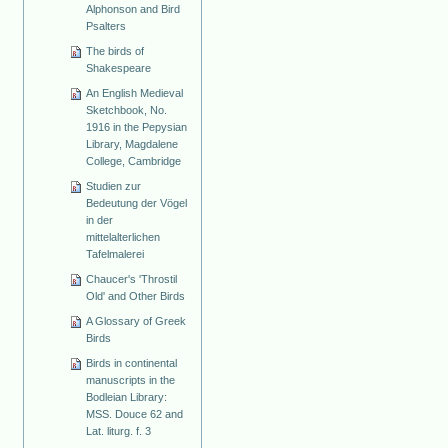
Alphonson and Bird
Psalters
The birds of
Shakespeare
An English Medieval
Sketchbook, No.
1916 in the Pepysian
Library, Magdalene
College, Cambridge
Studien zur
Bedeutung der Vögel
in der
mittelalterlichen
Tafelmalerei
Chaucer's 'Throstil
Old' and Other Birds
A Glossary of Greek
Birds
Birds in continental
manuscripts in the
Bodleian Library:
MSS. Douce 62 and
Lat. liturg. f. 3