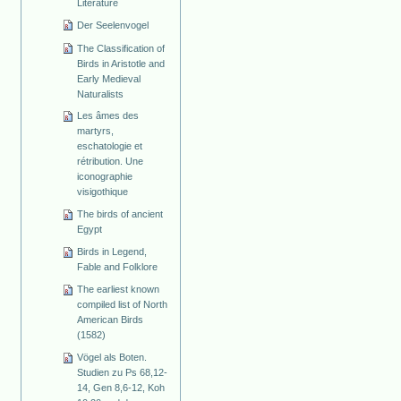
Literature
Der Seelenvogel
The Classification of
Birds in Aristotle and
Early Medieval
Naturalists
Les âmes des
martyrs,
eschatologie et
rétribution. Une
iconographie
visigothique
The birds of ancient
Egypt
Birds in Legend,
Fable and Folklore
The earliest known
compiled list of North
American Birds
(1582)
Vögel als Boten.
Studien zu Ps 68,12-
14, Gen 8,6-12, Koh