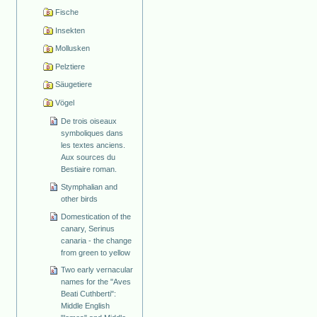
Fische
Insekten
Mollusken
Pelztiere
Säugetiere
Vögel
De trois oiseaux
symboliques dans
les textes anciens.
Aux sources du
Bestiaire roman.
Stymphalian and
other birds
Domestication of the
canary, Serinus
canaria - the change
from green to yellow
Two early vernacular
names for the "Aves
Beati Cuthberti":
Middle English