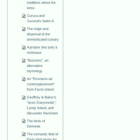
traditions about the
wreu
Curuca and
Juvenal's Satire 6
The origin and
dispersal of the
domesticated canary
A propos des pots à
moineaux
"Buzones", an
alternative
etymology
An "Exortacio ad
contemplacionem"
from Farne Island
Geoffrey le Baker's
"aves Ganymedis",
Lundy Island, and
Alexander Neckham
The birds of
Diomede
The semantic field of
Early Irish terms for