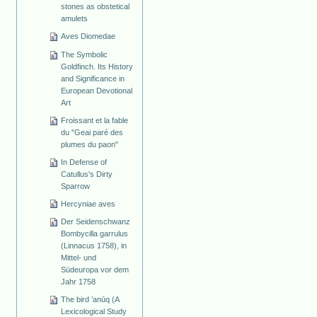
stones as obstetical
amulets
Aves Diomedae
The Symbolic
Goldfinch. Its History
and Significance in
European Devotional
Art
Froissant et la fable
du "Geai paré des
plumes du paon"
In Defense of
Catullus's Dirty
Sparrow
Hercyniae aves
Der Seidenschwanz
Bombycilla garrulus
(Linnacus 1758), in
Mittel- und
Südeuropa vor dem
Jahr 1758
The bird ’anūq (A
Lexicological Study