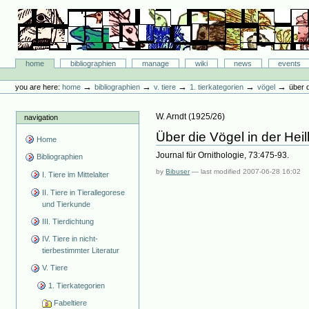
Skip
to
content.
|
Skip
Bibliographie-Portal
to
Sections
home
bibliographien
manage
wiki
news
events
navigation
Personal
tools
→
→
→
→
→
you are here:
home
bibliographien
v. tiere
1. tierkategorien
vögel
über d
W. Arndt
(
1925/26
)
navigation
Über die Vögel in der Heil
Home
Journal für Ornithologie, 73:475-93.
Bibliographien
by
Bibuser
—
last modified
2007-06-28 16:02
I. Tiere im Mittelalter
II. Tiere in Tierallegorese
und Tierkunde
III. Tierdichtung
IV. Tiere in nicht-
tierbestimmter Literatur
V. Tiere
1. Tierkategorien
Fabeltiere