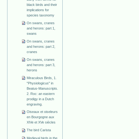
black birds and their
implications for
species taxonomy
On swans, cranes
and herons: part 1,
swans
On swans, cranes
and herons: part 2,
cranes
On swans, cranes
and herons: part 3,
herons
Miraculous Birds, 1.
"Physiologicus" in
Beatus-Manuscripts.
2. Roc: an eastern
prodigy in a Dutch
engraving.
Oiseaux et oiseleurs
en Bourgogne aux
XIVe et XVe siècles
The bird Carista
Medieval birds in the