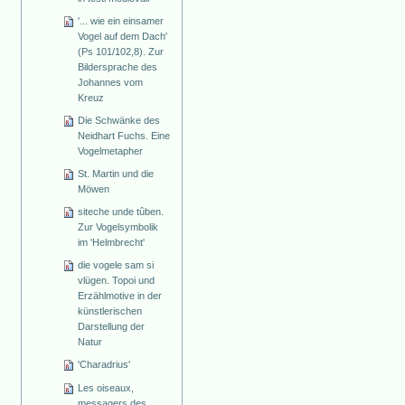
'... wie ein einsamer
Vogel auf dem Dach'
(Ps 101/102,8). Zur
Bildersprache des
Johannes vom
Kreuz
Die Schwänke des
Neidhart Fuchs. Eine
Vogelmetapher
St. Martin und die
Möwen
siteche unde tûben.
Zur Vogelsymbolik
im 'Helmbrecht'
die vogele sam si
vlügen. Topoi und
Erzählmotive in der
künstlerischen
Darstellung der
Natur
'Charadrius'
Les oiseaux,
messagers des