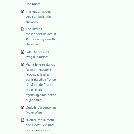
und Kunst
The unconscious
bird symbolism in
literature
The bird as
messenger of love in
XIIth-century courtly
literature
Das Rätsel vom
"Vogel federlos"
Par la fenêtre du toit:
l'union mystique à
l'époux animal à
partir du lai de Yonec
de Marie de France
et de récits
mythologiques celtes
et japonais
Déduits d'oiseaux au
Moyen Age
"Nature red in tooth
and claw". Bird and
beast imagery in