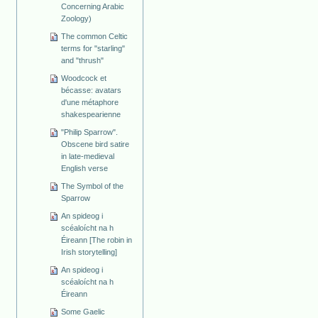
Concerning Arabic
Zoology)
The common Celtic
terms for "starling"
and "thrush"
Woodcock et
bécasse: avatars
d'une métaphore
shakespearienne
"Philip Sparrow".
Obscene bird satire
in late-medieval
English verse
The Symbol of the
Sparrow
An spideog i
scéaloícht na h
Éireann [The robin in
Irish storytelling]
An spideog i
scéaloícht na h
Éireann
Some Gaelic