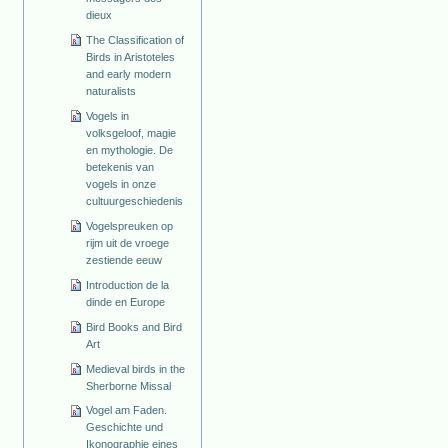
dieux
The Classification of
Birds in Aristoteles
and early modern
naturalists
Vogels in
volksgeloof, magie
en mythologie. De
betekenis van
vogels in onze
cultuurgeschiedenis
Vogelspreuken op
rijm uit de vroege
zestiende eeuw
Introduction de la
dinde en Europe
Bird Books and Bird
Art
Medieval birds in the
Sherborne Missal
Vogel am Faden.
Geschichte und
Ikonographie eines