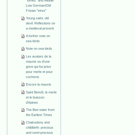
"lomes" and Middle
Low German/Old
Frisian "eires"
Young saint, old
devil: Reflections on
a medieval proverb
A further note on
sea-birds
Note on sea-birds
Les avatars de la
mauvis ou d'une
grive qui fut prise
pour merle et pour
cochevis
Encore la mauvis
Saint Benoît, le merle
et le buisson
d'épines
The Bee-eater from
the Earliest Times
Chalcedony and
childbirth: precious
and semi-precious