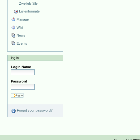
Zweifelsfälle
Listenformate
Manage
Wiki
News
Events
log in
Login Name
Password
Forgot your password?