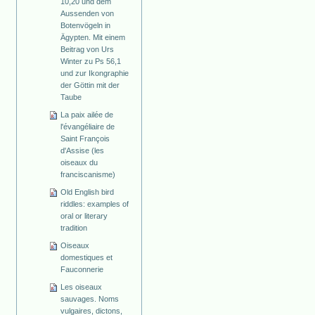
10,20 und dem
Aussenden von
Botenvögeln in
Ägypten. Mit einem
Beitrag von Urs
Winter zu Ps 56,1
und zur Ikongraphie
der Göttin mit der
Taube
La paix ailée de
l'évangéliaire de
Saint François
d'Assise (les
oiseaux du
franciscanisme)
Old English bird
riddles: examples of
oral or literary
tradition
Oiseaux
domestiques et
Fauconnerie
Les oiseaux
sauvages. Noms
vulgaires, dictons,