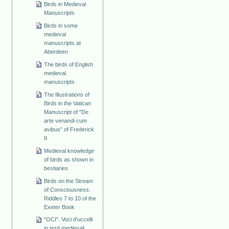
Birds in Medieval
Manuscripts
Birds in some
medieval
manuscripts at
Aberdeen
The birds of English
medieval
manuscripts
The Illustrations of
Birds in the Vatican
Manuscript of "De
arte venandi cum
avibus" of Frederick
II.
Medieval knowledge
of birds as shown in
bestiaries
Birds on the Stream
of Consciousness:
Riddles 7 to 10 of the
Exeter Book
"OCI". Voci d'uccelli
in testi medievali