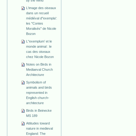
by the Wind
L'image des oiseaux
dans un recueil
médiéval d''exempla':
les "Contes
Moralisés" de Nicole
Bozon
L'’exemplum’ et le
monde animal : le
cas des oiseaux
chez Nicole Bozon
Notes on Birds in
Mediaeval Church
Architecture
Symbolism of
animals and birds
represented in
English church-
architecture
Birds in Beinecke
MS 189
Attitudes toward
nature in medieval
England: The