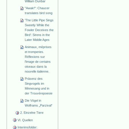
William Dunbar
"Awak!": Chaucer
translates bird song
'The Little Pipe Sings
Sweetly While the
Fowler Deceives the
Bird': Sirens in the
Later Middle Ages
Animaux, méprises
et tromperies.
Réflexions sur
l'image de certains
oiseaux dans la
nouvelle italienne.
Präsenz des
Singvogels im
Minnesang und in
der Trouvèrepoesie
Die Vögel in
Wolframs „Parzival“
2. Einzelne Tiere
VI. Quellen
Interimsfolder: