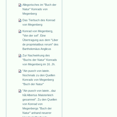
Allegorisches im "Buch der
Natur" Konrads von
Megenberg
Das Tierbuch des Konrad
von Megenberg
Konrad von Megenberg,
"Von der sel". Eine
Übertragung aus dem "Liber
de proprietatibus rerum" des
Bartholomäus Anglicus
Zur Nachwirkung des
"Buchs der Natur" Konrads
von Megenberg im 16. Jh.
"Ain puoch von latein.
Nochmals zu den Quellen
Konrads von Megenberg
"Buch der Natur"
"Ain puoch von latein...daz
hât Albertus Maisterleich
gesamnet". Zu den Quellen
von Konrad von
Megenbergs "Buch der
Natur" anhand neuerer