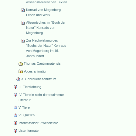
wissensliterarischen Texten
Konrad von Megenberg
Leben und Werk
Allegorisches im "Buch der
Natur" Konrads von
Megenberg
Zur Nachwirkung des
"Buchs der Natur" Konrads
von Megenberg im 16.
Jahrhundert
Thomas Cantimpratensis
Voces animalium
3. Gebrauchsschrifttum
III. Tierdichtung
IV. Tiere in nicht-tierbestimmter
Literatur
V. Tiere
VI. Quellen
Interimsfolder: Zweifelsfälle
Listenformate