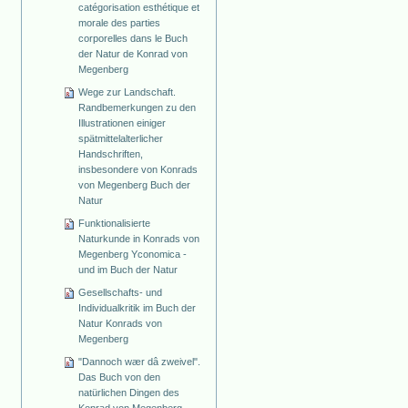
catégorisation esthétique et
morale des parties
corporelles dans le Buch
der Natur de Konrad von
Megenberg
Wege zur Landschaft.
Randbemerkungen zu den
Illustrationen einiger
spätmittelalterlicher
Handschriften,
insbesondere von Konrads
von Megenberg Buch der
Natur
Funktionalisierte
Naturkunde in Konrads von
Megenberg Yconomica -
und im Buch der Natur
Gesellschafts- und
Individualkritik im Buch der
Natur Konrads von
Megenberg
"Dannoch wær dâ zweivel".
Das Buch von den
natürlichen Dingen des
Konrad von Megenberg