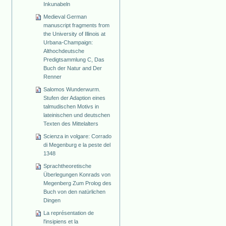
Inkunabeln
Medieval German
manuscript fragments from
the University of Illinois at
Urbana-Champaign:
Althochdeutsche
Predigtsammlung C, Das
Buch der Natur and Der
Renner
Salomos Wunderwurm.
Stufen der Adaption eines
talmudischen Motivs in
lateinischen und deutschen
Texten des Mittelalters
Scienza in volgare: Corrado
di Megenburg e la peste del
1348
Sprachtheoretische
Überlegungen Konrads von
Megenberg Zum Prolog des
Buch von den natürlichen
Dingen
La représentation de
l'insipiens et la