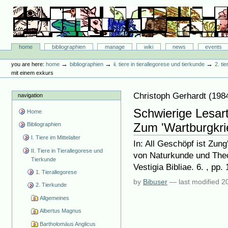
Skip
to
content.
|
Skip
Bibliographie-Portal
to
Sections
home
bibliographien
manage
wiki
news
events
navigation
Personal
tools
→
→
→
you are here:
home
bibliographien
ii. tiere in tierallegorese und tierkunde
2. ti
mit einem exkurs
Christoph Gerhardt
(
198
navigation
Schwierige Lesar
Home
Zum 'Wartburgkrie
Bibliographien
I. Tiere im Mittelalter
In: All Geschöpf ist Zu
II. Tiere in Tierallegorese und
von Naturkunde und Theo
Tierkunde
Vestigia Bibliae. 6. , pp.
1. Tierallegorese
by
Bibuser
—
last modified
2
2. Tierkunde
Allgemeines
Albertus Magnus
Bartholomäus Anglicus