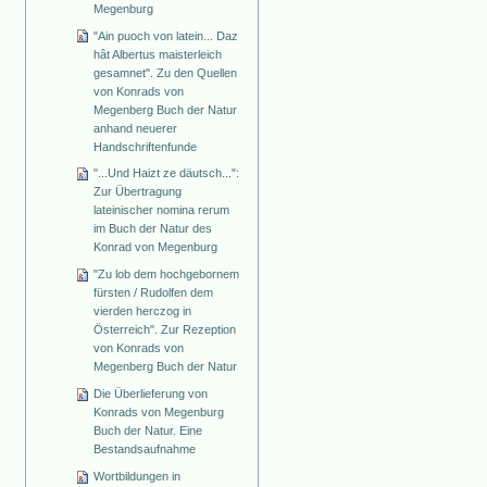
Megenburg
"Ain puoch von latein... Daz
hât Albertus maisterleich
gesamnet". Zu den Quellen
von Konrads von
Megenberg Buch der Natur
anhand neuerer
Handschriftenfunde
"...Und Haizt ze däutsch...":
Zur Übertragung
lateinischer nomina rerum
im Buch der Natur des
Konrad von Megenburg
"Zu lob dem hochgebornem
fürsten / Rudolfen dem
vierden herczog in
Österreich". Zur Rezeption
von Konrads von
Megenberg Buch der Natur
Die Überlieferung von
Konrads von Megenburg
Buch der Natur. Eine
Bestandsaufnahme
Wortbildungen in