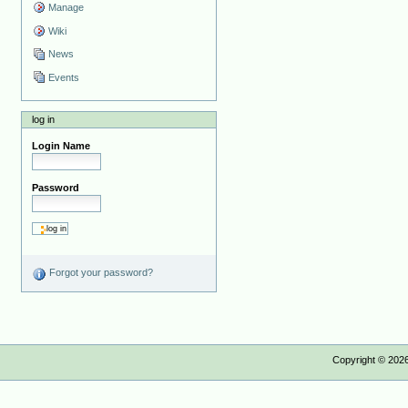
Manage
Wiki
News
Events
log in
Login Name
Password
Forgot your password?
Copyright ©
202