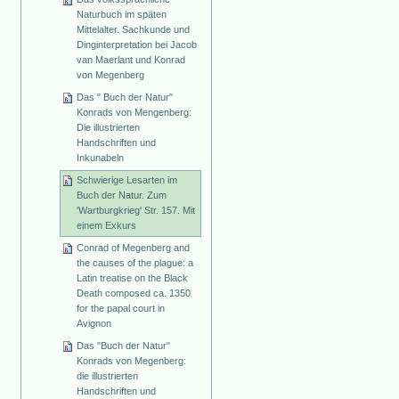
Naturbuch im späten
Mittelalter. Sachkunde und
Dinginterpretation bei Jacob
van Maerlant und Konrad
von Megenberg
Das " Buch der Natur"
Konrads von Mengenberg:
Die illustrierten
Handschriften und
Inkunabeln
Schwierige Lesarten im
Buch der Natur. Zum
'Wartburgkrieg' Str. 157. Mit
einem Exkurs
Conrad of Megenberg and
the causes of the plague: a
Latin treatise on the Black
Death composed ca. 1350
for the papal court in
Avignon
Das "Buch der Natur"
Konrads von Megenberg:
die illustrierten
Handschriften und