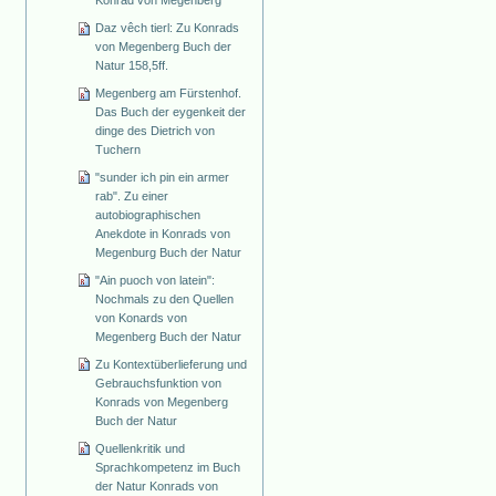
Daz vêch tierl: Zu Konrads
von Megenberg Buch der
Natur 158,5ff.
Megenberg am Fürstenhof.
Das Buch der eygenkeit der
dinge des Dietrich von
Tuchern
"sunder ich pin ein armer
rab". Zu einer
autobiographischen
Anekdote in Konrads von
Megenburg Buch der Natur
"Ain puoch von latein":
Nochmals zu den Quellen
von Konards von
Megenberg Buch der Natur
Zu Kontextüberlieferung und
Gebrauchsfunktion von
Konrads von Megenberg
Buch der Natur
Quellenkritik und
Sprachkompetenz im Buch
der Natur Konrads von