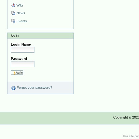
Wiki
News
Events
log in
Login Name
Password
Forgot your password?
Copyright ©
202
This site co