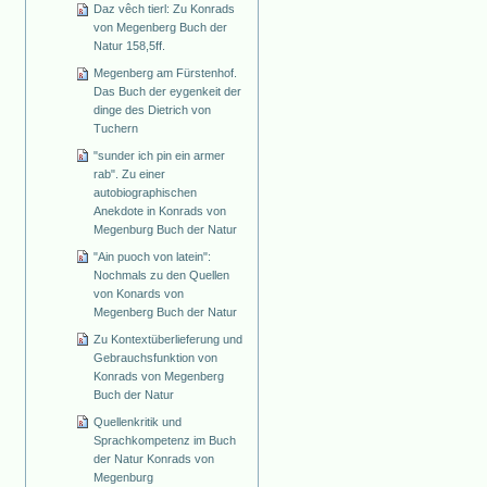
Daz vêch tierl: Zu Konrads
von Megenberg Buch der
Natur 158,5ff.
Megenberg am Fürstenhof.
Das Buch der eygenkeit der
dinge des Dietrich von
Tuchern
"sunder ich pin ein armer
rab". Zu einer
autobiographischen
Anekdote in Konrads von
Megenburg Buch der Natur
"Ain puoch von latein":
Nochmals zu den Quellen
von Konards von
Megenberg Buch der Natur
Zu Kontextüberlieferung und
Gebrauchsfunktion von
Konrads von Megenberg
Buch der Natur
Quellenkritik und
Sprachkompetenz im Buch
der Natur Konrads von
Megenburg