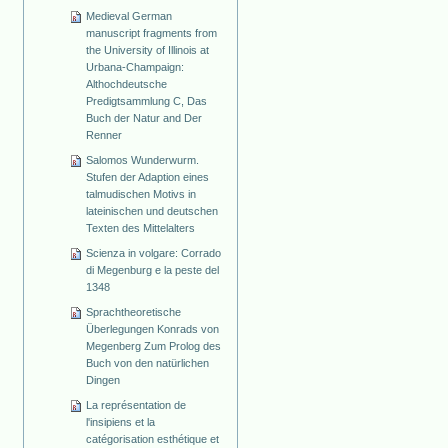
Medieval German
manuscript fragments from
the University of Illinois at
Urbana-Champaign:
Althochdeutsche
Predigtsammlung C, Das
Buch der Natur and Der
Renner
Salomos Wunderwurm.
Stufen der Adaption eines
talmudischen Motivs in
lateinischen und deutschen
Texten des Mittelalters
Scienza in volgare: Corrado
di Megenburg e la peste del
1348
Sprachtheoretische
Überlegungen Konrads von
Megenberg Zum Prolog des
Buch von den natürlichen
Dingen
La représentation de
l'insipiens et la
catégorisation esthétique et