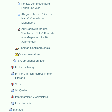
Konrad von Megenberg
Leben und Werk
Allegorisches im "Buch der
Natur" Konrads von
Megenberg
Zur Nachwirkung des
"Buchs der Natur" Konrads
von Megenberg im 16.
Jahrhundert
Thomas Cantimpratensis
Voces animalium
3. Gebrauchsschrifttum
III. Tierdichtung
IV. Tiere in nicht-tierbestimmter
Literatur
V. Tiere
VI. Quellen
Interimsfolder: Zweifelsfälle
Listenformate
Manage