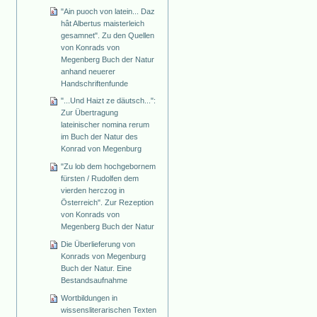
"Ain puoch von latein... Daz
hât Albertus maisterleich
gesamnet". Zu den Quellen
von Konrads von
Megenberg Buch der Natur
anhand neuerer
Handschriftenfunde
"...Und Haizt ze däutsch...":
Zur Übertragung
lateinischer nomina rerum
im Buch der Natur des
Konrad von Megenburg
"Zu lob dem hochgebornem
fürsten / Rudolfen dem
vierden herczog in
Österreich". Zur Rezeption
von Konrads von
Megenberg Buch der Natur
Die Überlieferung von
Konrads von Megenburg
Buch der Natur. Eine
Bestandsaufnahme
Wortbildungen in
wissensliterarischen Texten