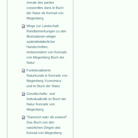
morale des parties
corporelles dans le Buch
der Natur de Konrad von
Megenberg
Wege zur Landschaft.
Randbemerkungen zu den
Illustrationen einiger
spätmittelalterlicher
Handschriften,
insbesondere von Konrads
von Megenberg Buch der
Natur
Funktionalisierte
Naturkunde in Konrads von
Megenberg Yconomica -
und im Buch der Natur
Gesellschafts- und
Individualkritik im Buch der
Natur Konrads von
Megenberg
"Dannoch wær dâ zweivel".
Das Buch von den
natürlichen Dingen des
Konrad von Megenberg