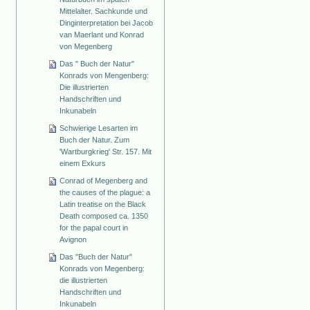
Mittelalter. Sachkunde und
Dinginterpretation bei Jacob
van Maerlant und Konrad
von Megenberg
Das " Buch der Natur"
Konrads von Mengenberg:
Die illustrierten
Handschriften und
Inkunabeln
Schwierige Lesarten im
Buch der Natur. Zum
'Wartburgkrieg' Str. 157. Mit
einem Exkurs
Conrad of Megenberg and
the causes of the plague: a
Latin treatise on the Black
Death composed ca. 1350
for the papal court in
Avignon
Das "Buch der Natur"
Konrads von Megenberg:
die illustrierten
Handschriften und
Inkunabeln