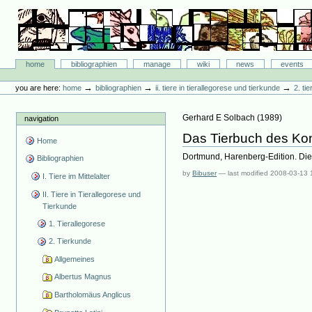
Skip
to
content.
|
Skip
Bibliographie-Portal
to
Sections
home
bibliographien
manage
wiki
news
events
navigation
Personal
tools
→
→
→
you are here:
home
bibliographien
ii. tiere in tierallegorese und tierkunde
2. ti
Gerhard E Solbach
(
1989
)
navigation
Das Tierbuch des Ko
Home
Dortmund, Harenberg-Edition. Die
Bibliographien
by
Bibuser
—
last modified
2008-03-13 
I. Tiere im Mittelalter
II. Tiere in Tierallegorese und
Tierkunde
1. Tierallegorese
2. Tierkunde
Allgemeines
Albertus Magnus
Bartholomäus Anglicus