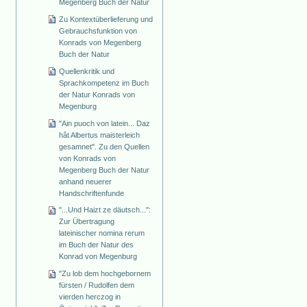
Megenberg Buch der Natur
Zu Kontextüberlieferung und
Gebrauchsfunktion von
Konrads von Megenberg
Buch der Natur
Quellenkritik und
Sprachkompetenz im Buch
der Natur Konrads von
Megenburg
"Ain puoch von latein... Daz
hât Albertus maisterleich
gesamnet". Zu den Quellen
von Konrads von
Megenberg Buch der Natur
anhand neuerer
Handschriftenfunde
"...Und Haizt ze däutsch...":
Zur Übertragung
lateinischer nomina rerum
im Buch der Natur des
Konrad von Megenburg
"Zu lob dem hochgebornem
fürsten / Rudolfen dem
vierden herczog in