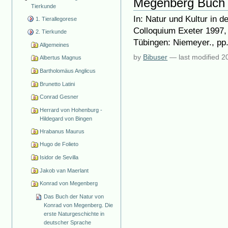
Megenberg Buch 
Tierkunde
In: Natur und Kultur in d
1. Tierallegorese
Colloquium Exeter 1997,
2. Tierkunde
Tübingen: Niemeyer., pp
Allgemeines
by
Bibuser
—
last modified
2
Albertus Magnus
Bartholomäus Anglicus
Brunetto Latini
Conrad Gesner
Herrard von Hohenburg -
Hildegard von Bingen
Hrabanus Maurus
Hugo de Folieto
Isidor de Sevilla
Jakob van Maerlant
Konrad von Megenberg
Das Buch der Natur von
Konrad von Megenberg. Die
erste Naturgeschichte in
deutscher Sprache