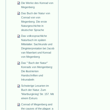
Die Werke des Konrad von
Megenberg
Das Buch der Natur von
Conrad von von
Megenberg. Die erste
Naturgeschichte in
deutscher Sprache
Das volkssprachliche
Naturbuch im späten
Mittelalter. Sachkunde und
Dinginterpretation bei Jacob
van Maerlant und Konrad
von Megenberg
Das " Buch der Natur"
Konrads von Mengenberg:
Die illustrierten
Handschriften und
Inkunabeln
Schwierige Lesarten im
Buch der Natur. Zum
'Wartburgkrieg' Str. 157. Mit
einem Exkurs
Conrad of Megenberg and
the causes of the plague: a