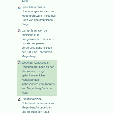
1348
Sprachtheoretische
Überlegungen Konrads von
Megenberg Zum Prolog des
Buch von den natürlichen
Dingen
La représentation de
l'insipiens et la
catégorisation esthétique et
morale des parties
corporelles dans le Buch
der Natur de Konrad von
Megenberg
Wege zur Landschaft.
Randbemerkungen zu den
Illustrationen einiger
spätmittelalterlicher
Handschriften,
insbesondere von Konrads
von Megenberg Buch der
Natur
Funktionalisierte
Naturkunde in Konrads von
Megenberg Yconomica -
und im Buch der Natur