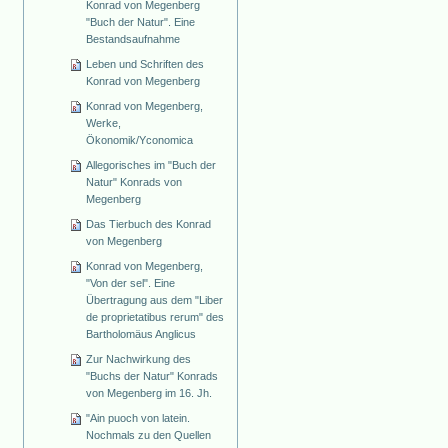
Konrad von Megenberg
"Buch der Natur". Eine
Bestandsaufnahme
Leben und Schriften des
Konrad von Megenberg
Konrad von Megenberg,
Werke,
Ökonomik/Yconomica
Allegorisches im "Buch der
Natur" Konrads von
Megenberg
Das Tierbuch des Konrad
von Megenberg
Konrad von Megenberg,
"Von der sel". Eine
Übertragung aus dem "Liber
de proprietatibus rerum" des
Bartholomäus Anglicus
Zur Nachwirkung des
"Buchs der Natur" Konrads
von Megenberg im 16. Jh.
"Ain puoch von latein.
Nochmals zu den Quellen