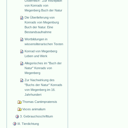
Österreich". Zur Rezeption
von Konrads von
Megenberg Buch der Natur
Die Überlieferung von
Konrads von Megenburg
Buch der Natur. Eine
Bestandsaufnahme
Wortbildungen in
wissensliterarischen Texten
Konrad von Megenberg
Leben und Werk
Allegorisches im "Buch der
Natur" Konrads von
Megenberg
Zur Nachwirkung des
"Buchs der Natur" Konrads
von Megenberg im 16.
Jahrhundert
Thomas Cantimpratensis
Voces animalium
3. Gebrauchsschrifttum
III. Tierdichtung