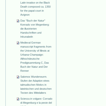
Latin treatise on the Black
Death composed ca. 1350
for the papal court in
Avignon
Das "Buch der Natur"
Konrads von Megenberg:
die illustrierten
Handschriften und
Inkunabeln
Medieval German
manuscript fragments from
the University of Illinois at
Urbana-Champaign:
Althochdeutsche
Predigtsammlung C, Das
Buch der Natur and Der
Renner
Salomos Wunderwurm.
Stufen der Adaption eines
talmudischen Motivs in
lateinischen und deutschen
Texten des Mittelalters
Scienza in volgare: Corrado
di Megenburg e la peste del