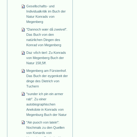
Gesellschafts- und
Individualkritik im Buch der
Natur Konrads von
Megenberg
"Dannoch wær dâ zweivel".
Das Buch von den
natürlichen Dingen des
Konrad von Megenberg
Daz vêch tierl: Zu Konrads
von Megenberg Buch der
Natur 158,5ff.
Megenberg am Fürstenhof.
Das Buch der eygenkeit der
dinge des Dietrich von
Tuchern
"sunder ich pin ein armer
rab". Zu einer
autobiographischen
Anekdote in Konrads von
Megenburg Buch der Natur
"Ain puoch von latein":
Nochmals zu den Quellen
von Konards von