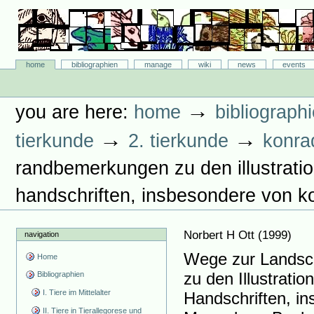
Skip
to
content.
|
Skip
Bibliographie-Portal
to
Sections
home
bibliographien
manage
wiki
news
events
navigation
Personal
tools
→
you are here:
home
bibliograph
→
→
tierkunde
2. tierkunde
konra
randbemerkungen zu den illustration
handschriften, insbesondere von 
Norbert H Ott
(
1999
)
navigation
Wege zur Landsc
Home
zu den Illustratio
Bibliographien
I. Tiere im Mittelalter
Handschriften, i
II. Tiere in Tierallegorese und