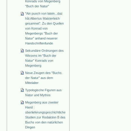
Konrads von Megenberg
"Buch der Natur"
"Ain puoch von latein...daz
hât Albertus Maisterleich
gesamnet". Zu den Quellen
von Konrad von
Megenbergs "Buch der
Natur" anhand neuerer
Handschriftenfunde
Sekundäre Ordnungen des
Wissens im "Buch der
Natur" Konrads von
Megenberg
Neue Zeugen des "Buchs
der Natur" aus dem
Mittelalter
Typologische Figuren aus
Natur und Mythos
Megenberg aus zweiter
Hand :
überlieferungsgeschichtliche
Studien zur Redaktion B des
Buchs von den natürlichen
Dingen