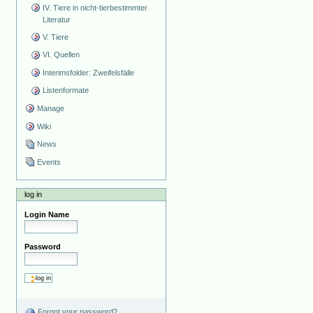
IV. Tiere in nicht-tierbestimmter
Literatur
V. Tiere
VI. Quellen
Interimsfolder: Zweifelsfälle
Listenformate
Manage
Wiki
News
Events
log in
Login Name
Password
Forgot your password?