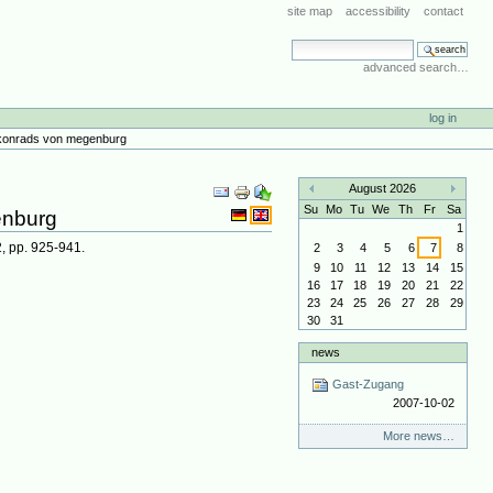
site map
accessibility
contact
search site
advanced search…
log in
r konrads von megenburg
Document
August 2026
Actions
«
»
Su
Mo
Tu
We
Th
Fr
Sa
enburg
1
2, pp. 925-941.
2
3
4
5
6
7
8
9
10
11
12
13
14
15
16
17
18
19
20
21
22
23
24
25
26
27
28
29
30
31
news
Gast-Zugang
2007-10-02
More news…