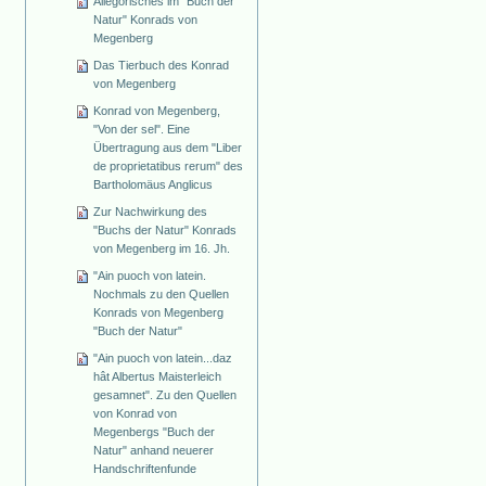
Allegorisches im "Buch der
Natur" Konrads von
Megenberg
Das Tierbuch des Konrad
von Megenberg
Konrad von Megenberg,
"Von der sel". Eine
Übertragung aus dem "Liber
de proprietatibus rerum" des
Bartholomäus Anglicus
Zur Nachwirkung des
"Buchs der Natur" Konrads
von Megenberg im 16. Jh.
"Ain puoch von latein.
Nochmals zu den Quellen
Konrads von Megenberg
"Buch der Natur"
"Ain puoch von latein...daz
hât Albertus Maisterleich
gesamnet". Zu den Quellen
von Konrad von
Megenbergs "Buch der
Natur" anhand neuerer
Handschriftenfunde