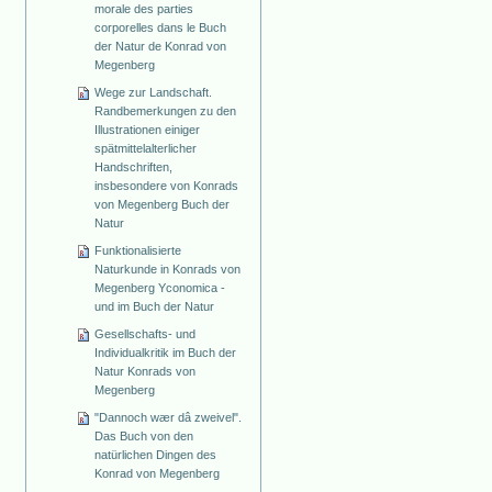
morale des parties
corporelles dans le Buch
der Natur de Konrad von
Megenberg
Wege zur Landschaft.
Randbemerkungen zu den
Illustrationen einiger
spätmittelalterlicher
Handschriften,
insbesondere von Konrads
von Megenberg Buch der
Natur
Funktionalisierte
Naturkunde in Konrads von
Megenberg Yconomica -
und im Buch der Natur
Gesellschafts- und
Individualkritik im Buch der
Natur Konrads von
Megenberg
"Dannoch wær dâ zweivel".
Das Buch von den
natürlichen Dingen des
Konrad von Megenberg