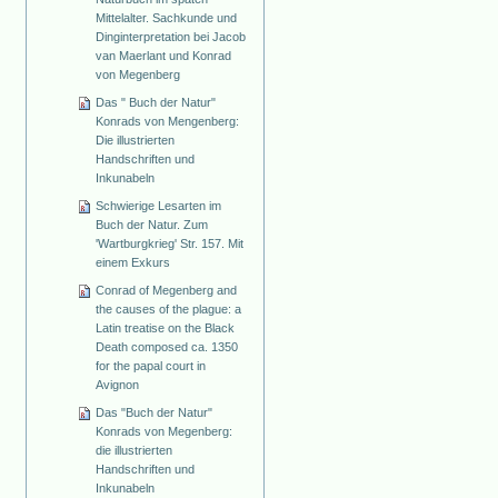
Mittelalter. Sachkunde und
Dinginterpretation bei Jacob
van Maerlant und Konrad
von Megenberg
Das " Buch der Natur"
Konrads von Mengenberg:
Die illustrierten
Handschriften und
Inkunabeln
Schwierige Lesarten im
Buch der Natur. Zum
'Wartburgkrieg' Str. 157. Mit
einem Exkurs
Conrad of Megenberg and
the causes of the plague: a
Latin treatise on the Black
Death composed ca. 1350
for the papal court in
Avignon
Das "Buch der Natur"
Konrads von Megenberg:
die illustrierten
Handschriften und
Inkunabeln