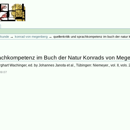
→
→
erkunde
konrad von megenberg
quellenkritik und sprachkompetenz im buch der natu
prachkompetenz im Buch der Natur Konrads von Meg
ghart Wachinger, ed. by Johannes Janota et al., Tübingen: Niemeyer., vol. II, vols. 
09:07