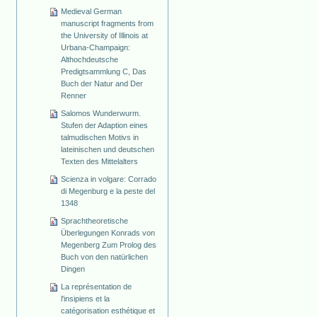
Medieval German
manuscript fragments from
the University of Illinois at
Urbana-Champaign:
Althochdeutsche
Predigtsammlung C, Das
Buch der Natur and Der
Renner
Salomos Wunderwurm.
Stufen der Adaption eines
talmudischen Motivs in
lateinischen und deutschen
Texten des Mittelalters
Scienza in volgare: Corrado
di Megenburg e la peste del
1348
Sprachtheoretische
Überlegungen Konrads von
Megenberg Zum Prolog des
Buch von den natürlichen
Dingen
La représentation de
l'insipiens et la
catégorisation esthétique et