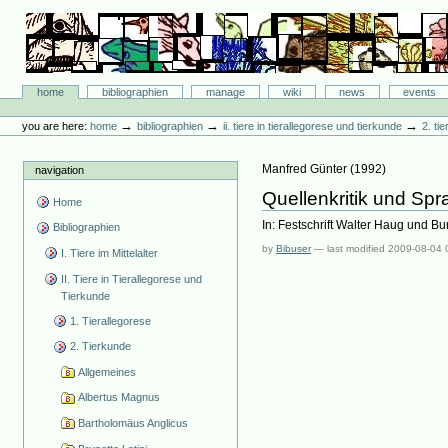
Skip
to
content.
|
Skip
Bibliographie-Portal
to
Sections
home
bibliographien
manage
wiki
news
events
navigation
Personal
tools
→
→
→
you are here:
home
bibliographien
ii. tiere in tierallegorese und tierkunde
2. ti
Manfred Günter
(
1992
)
navigation
Quellenkritik und S
Home
In: Festschrift Walter Haug und Bur
Bibliographien
by
Bibuser
—
last modified
2009-08-04 
I. Tiere im Mittelalter
II. Tiere in Tierallegorese und
Tierkunde
1. Tierallegorese
2. Tierkunde
Allgemeines
Albertus Magnus
Bartholomäus Anglicus