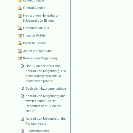
Brunetto Latini
Conrad Gesner
Herrard von Hohenburg -
Hildegard von Bingen
Hrabanus Maurus
Hugo de Folieto
Isidor de Sevilla
Jakob van Maerlant
Konrad von Megenberg
Das Buch der Natur von
Konrad von Megenberg. Die
erste Naturgeschichte in
deutscher Sprache
Buch der Naturgegenstände
Konrad von Megenberg aus
zweiter Hand. Die "B"-
Redaktion des "Buch der
Natur"
Konrad von Megenberg: the
Parisian years
Funktionalisierte