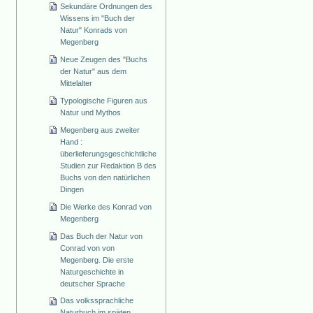
Sekundäre Ordnungen des
Wissens im "Buch der
Natur" Konrads von
Megenberg
Neue Zeugen des "Buchs
der Natur" aus dem
Mittelalter
Typologische Figuren aus
Natur und Mythos
Megenberg aus zweiter
Hand :
überlieferungsgeschichtliche
Studien zur Redaktion B des
Buchs von den natürlichen
Dingen
Die Werke des Konrad von
Megenberg
Das Buch der Natur von
Conrad von von
Megenberg. Die erste
Naturgeschichte in
deutscher Sprache
Das volkssprachliche
Naturbuch im späten