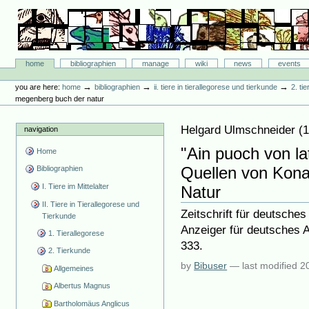
Skip
to
content.
|
Skip
Bibliographie-Portal
to
Sections
home
bibliographien
manage
wiki
news
events
navigation
Personal
tools
→
→
→
you are here:
home
bibliographien
ii. tiere in tierallegorese und tierkunde
2. ti
megenberg buch der natur
Helgard Ulmschneider
(
navigation
"Ain puoch von l
Home
Quellen von Kon
Bibliographien
I. Tiere im Mittelalter
Natur
II. Tiere in Tierallegorese und
Zeitschrift für deutsches
Tierkunde
Anzeiger für deutsches A
1. Tierallegorese
333.
2. Tierkunde
by
Bibuser
—
last modified
2
Allgemeines
Albertus Magnus
Bartholomäus Anglicus