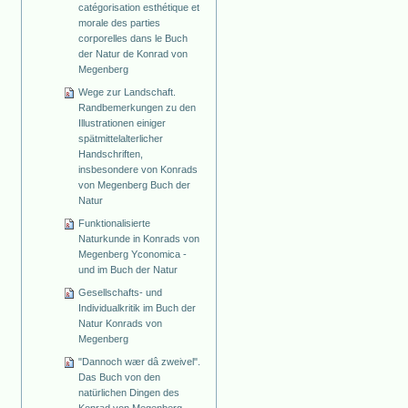
catégorisation esthétique et
morale des parties
corporelles dans le Buch
der Natur de Konrad von
Megenberg
Wege zur Landschaft.
Randbemerkungen zu den
Illustrationen einiger
spätmittelalterlicher
Handschriften,
insbesondere von Konrads
von Megenberg Buch der
Natur
Funktionalisierte
Naturkunde in Konrads von
Megenberg Yconomica -
und im Buch der Natur
Gesellschafts- und
Individualkritik im Buch der
Natur Konrads von
Megenberg
"Dannoch wær dâ zweivel".
Das Buch von den
natürlichen Dingen des
Konrad von Megenberg