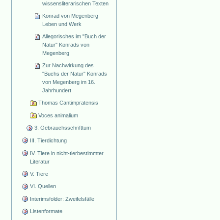
wissensliterarischen Texten
Konrad von Megenberg
Leben und Werk
Allegorisches im "Buch der
Natur" Konrads von
Megenberg
Zur Nachwirkung des
"Buchs der Natur" Konrads
von Megenberg im 16.
Jahrhundert
Thomas Cantimpratensis
Voces animalium
3. Gebrauchsschrifttum
III. Tierdichtung
IV. Tiere in nicht-tierbestimmter
Literatur
V. Tiere
VI. Quellen
Interimsfolder: Zweifelsfälle
Listenformate