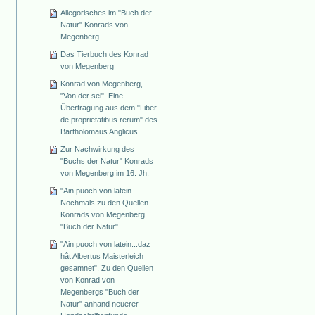
Allegorisches im "Buch der
Natur" Konrads von
Megenberg
Das Tierbuch des Konrad
von Megenberg
Konrad von Megenberg,
"Von der sel". Eine
Übertragung aus dem "Liber
de proprietatibus rerum" des
Bartholomäus Anglicus
Zur Nachwirkung des
"Buchs der Natur" Konrads
von Megenberg im 16. Jh.
"Ain puoch von latein.
Nochmals zu den Quellen
Konrads von Megenberg
"Buch der Natur"
"Ain puoch von latein...daz
hât Albertus Maisterleich
gesamnet". Zu den Quellen
von Konrad von
Megenbergs "Buch der
Natur" anhand neuerer