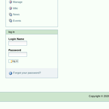
Manage
Wiki
News
Events
log in
Login Name
Password
Forgot your password?
Copyright ©
202