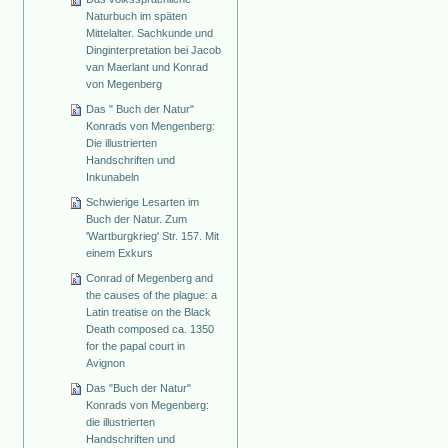
Naturbuch im späten
Mittelalter. Sachkunde und
Dinginterpretation bei Jacob
van Maerlant und Konrad
von Megenberg
Das " Buch der Natur"
Konrads von Mengenberg:
Die illustrierten
Handschriften und
Inkunabeln
Schwierige Lesarten im
Buch der Natur. Zum
'Wartburgkrieg' Str. 157. Mit
einem Exkurs
Conrad of Megenberg and
the causes of the plague: a
Latin treatise on the Black
Death composed ca. 1350
for the papal court in
Avignon
Das "Buch der Natur"
Konrads von Megenberg:
die illustrierten
Handschriften und