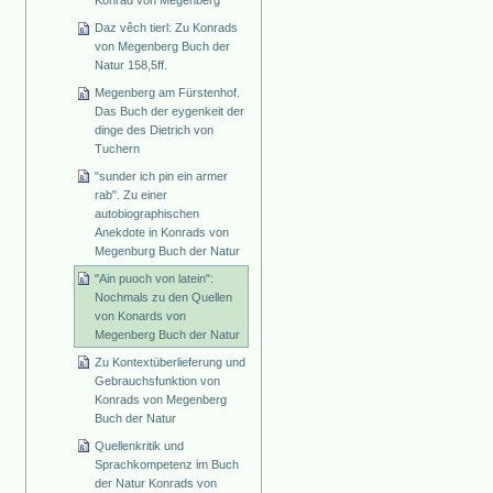
Daz vêch tierl: Zu Konrads
von Megenberg Buch der
Natur 158,5ff.
Megenberg am Fürstenhof.
Das Buch der eygenkeit der
dinge des Dietrich von
Tuchern
"sunder ich pin ein armer
rab". Zu einer
autobiographischen
Anekdote in Konrads von
Megenburg Buch der Natur
"Ain puoch von latein":
Nochmals zu den Quellen
von Konards von
Megenberg Buch der Natur
Zu Kontextüberlieferung und
Gebrauchsfunktion von
Konrads von Megenberg
Buch der Natur
Quellenkritik und
Sprachkompetenz im Buch
der Natur Konrads von