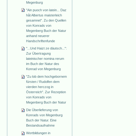
Megenburg
"Ain puoch von latein... Daz
hât Albertus maisterleich
gesamnet". Zu den Quellen
von Konrads von
Megenberg Buch der Natur
anhand neuerer
Handschriftenfunde
"...Und Haizt ze däutsch...":
Zur Übertragung
lateinischer nomina rerum
im Buch der Natur des
Konrad von Megenburg
"Zu lob dem hochgebornem
fürsten / Rudolfen dem
vierden herczog in
Österreich". Zur Rezeption
von Konrads von
Megenberg Buch der Natur
Die Überlieferung von
Konrads von Megenburg
Buch der Natur. Eine
Bestandsaufnahme
Wortbildungen in