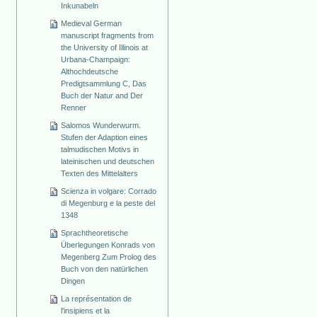
Inkunabeln
Medieval German
manuscript fragments from
the University of Illinois at
Urbana-Champaign:
Althochdeutsche
Predigtsammlung C, Das
Buch der Natur and Der
Renner
Salomos Wunderwurm.
Stufen der Adaption eines
talmudischen Motivs in
lateinischen und deutschen
Texten des Mittelalters
Scienza in volgare: Corrado
di Megenburg e la peste del
1348
Sprachtheoretische
Überlegungen Konrads von
Megenberg Zum Prolog des
Buch von den natürlichen
Dingen
La représentation de
l'insipiens et la