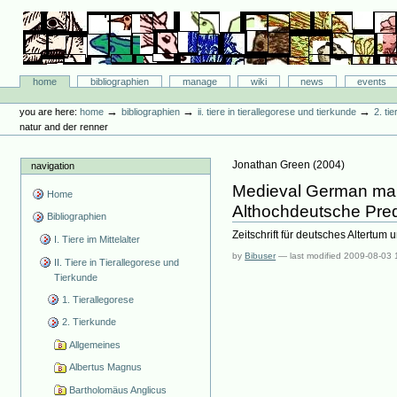
Skip
to
content.
|
Skip
Bibliographie-Portal
to
Sections
home
bibliographien
manage
wiki
news
events
navigation
Personal
tools
→
→
→
you are here:
home
bibliographien
ii. tiere in tierallegorese und tierkunde
2. ti
natur and der renner
Jonathan Green
(
2004
)
navigation
Medieval German manu
Home
Althochdeutsche Pre
Bibliographien
Zeitschrift für deutsches Altertum
I. Tiere im Mittelalter
by
Bibuser
—
last modified
2009-08-03 
II. Tiere in Tierallegorese und
Tierkunde
1. Tierallegorese
2. Tierkunde
Allgemeines
Albertus Magnus
Bartholomäus Anglicus