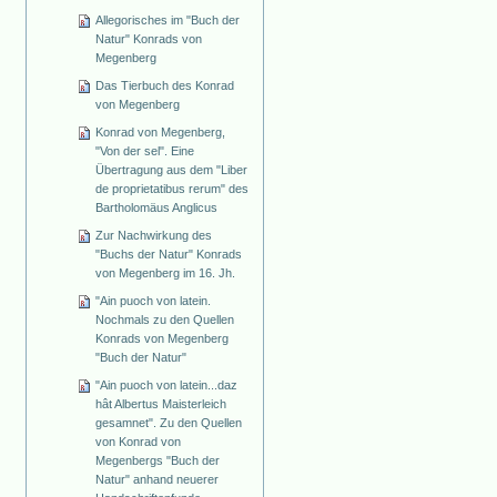
Allegorisches im "Buch der
Natur" Konrads von
Megenberg
Das Tierbuch des Konrad
von Megenberg
Konrad von Megenberg,
"Von der sel". Eine
Übertragung aus dem "Liber
de proprietatibus rerum" des
Bartholomäus Anglicus
Zur Nachwirkung des
"Buchs der Natur" Konrads
von Megenberg im 16. Jh.
"Ain puoch von latein.
Nochmals zu den Quellen
Konrads von Megenberg
"Buch der Natur"
"Ain puoch von latein...daz
hât Albertus Maisterleich
gesamnet". Zu den Quellen
von Konrad von
Megenbergs "Buch der
Natur" anhand neuerer