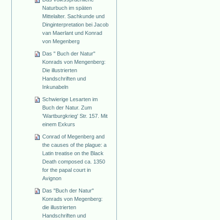
Naturbuch im späten
Mittelalter. Sachkunde und
Dinginterpretation bei Jacob
van Maerlant und Konrad
von Megenberg
Das " Buch der Natur"
Konrads von Mengenberg:
Die illustrierten
Handschriften und
Inkunabeln
Schwierige Lesarten im
Buch der Natur. Zum
'Wartburgkrieg' Str. 157. Mit
einem Exkurs
Conrad of Megenberg and
the causes of the plague: a
Latin treatise on the Black
Death composed ca. 1350
for the papal court in
Avignon
Das "Buch der Natur"
Konrads von Megenberg:
die illustrierten
Handschriften und