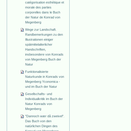
catégorisation esthétique et
morale des parties
corporelles dans le Buch
der Natur de Konrad von
Megenberg
Wege zur Landschaft.
Randbemerkungen zu den
Illustrationen einiger
spätmittelalterlicher
Handschriften,
insbesondere von Konrads
von Megenberg Buch der
Natur
Funktionalisierte
Naturkunde in Konrads von
Megenberg Yconomica -
und im Buch der Natur
Gesellschafts- und
Individualkritik im Buch der
Natur Konrads von
Megenberg
"Dannoch wær dâ zweivel".
Das Buch von den
natürlichen Dingen des
Konrad von Megenberg