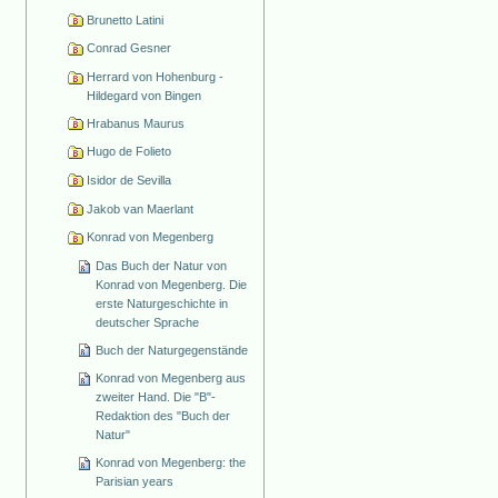
Brunetto Latini
Conrad Gesner
Herrard von Hohenburg -
Hildegard von Bingen
Hrabanus Maurus
Hugo de Folieto
Isidor de Sevilla
Jakob van Maerlant
Konrad von Megenberg
Das Buch der Natur von
Konrad von Megenberg. Die
erste Naturgeschichte in
deutscher Sprache
Buch der Naturgegenstände
Konrad von Megenberg aus
zweiter Hand. Die "B"-
Redaktion des "Buch der
Natur"
Konrad von Megenberg: the
Parisian years