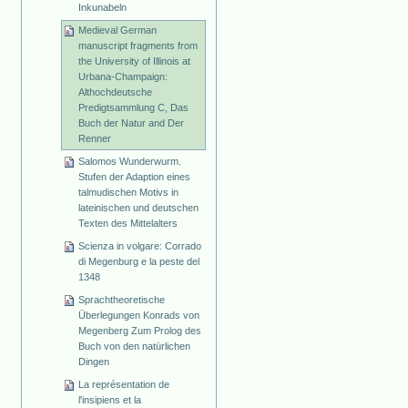
Inkunabeln
Medieval German
manuscript fragments from
the University of Illinois at
Urbana-Champaign:
Althochdeutsche
Predigtsammlung C, Das
Buch der Natur and Der
Renner
Salomos Wunderwurm.
Stufen der Adaption eines
talmudischen Motivs in
lateinischen und deutschen
Texten des Mittelalters
Scienza in volgare: Corrado
di Megenburg e la peste del
1348
Sprachtheoretische
Überlegungen Konrads von
Megenberg Zum Prolog des
Buch von den natürlichen
Dingen
La représentation de
l'insipiens et la