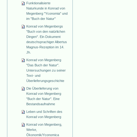
Funktionalisierte
Naturkunde in Konrad von
Megenberg "Yconomia" und
im "Buch der Natur"
Konrad von Megenbergs
"Buch von den natürlichen
Dingen". Ein Dokument
deutschsprachiger Albertus
Magnus-Rezeption im 14.
Jh.
Konrad von Megenberg
"Das Buch der Natur".
Untersuchungen zu seiner
Text- und
Überlieferungsgeschichte
Die Überlieferung von
Konrad von Megenberg
"Buch der Natur". Eine
Bestandsaufnahme
Leben und Schriften des
Konrad von Megenberg
Konrad von Megenberg,
Werke,
Ökonomik/Yconomica