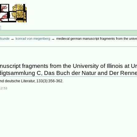
→
→
erkunde
konrad von megenberg
medieval german manuscript fragments from the univer
script fragments from the University of Illinois at
digtsammlung C, Das Buch der Natur and Der Renne
 und deutsche Literatur, 133(3):356-362.
12:53