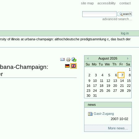
site map
accessibility
contact
search site
advanced search…
log in
sity of illinois at urbana-champaign: althochdeutsche predigtsammlung c, das buch der
Document
August 2026
Actions
«
»
Su
Mo
Tu
We
Th
Fr
Sa
 Urbana-Champaign:
1
r
2
3
4
5
6
7
8
9
10
11
12
13
14
15
16
17
18
19
20
21
22
23
24
25
26
27
28
29
30
31
news
Gast-Zugang
2007-10-02
More news…