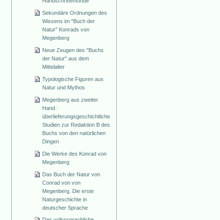
Handschriftenfunde
Sekundäre Ordnungen des
Wissens im "Buch der
Natur" Konrads von
Megenberg
Neue Zeugen des "Buchs
der Natur" aus dem
Mittelalter
Typologische Figuren aus
Natur und Mythos
Megenberg aus zweiter
Hand :
überlieferungsgeschichtliche
Studien zur Redaktion B des
Buchs von den natürlichen
Dingen
Die Werke des Konrad von
Megenberg
Das Buch der Natur von
Conrad von von
Megenberg. Die erste
Naturgeschichte in
deutscher Sprache
Das volkssprachliche