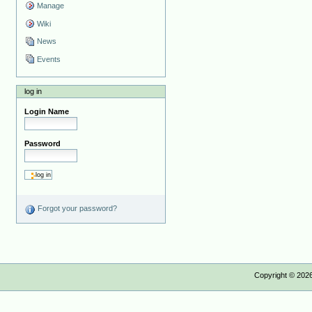
Manage
Wiki
News
Events
log in
Login Name
Password
Forgot your password?
Copyright ©
202