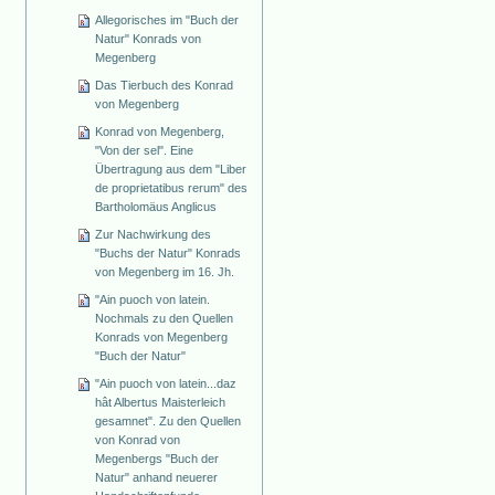
Allegorisches im "Buch der
Natur" Konrads von
Megenberg
Das Tierbuch des Konrad
von Megenberg
Konrad von Megenberg,
"Von der sel". Eine
Übertragung aus dem "Liber
de proprietatibus rerum" des
Bartholomäus Anglicus
Zur Nachwirkung des
"Buchs der Natur" Konrads
von Megenberg im 16. Jh.
"Ain puoch von latein.
Nochmals zu den Quellen
Konrads von Megenberg
"Buch der Natur"
"Ain puoch von latein...daz
hât Albertus Maisterleich
gesamnet". Zu den Quellen
von Konrad von
Megenbergs "Buch der
Natur" anhand neuerer