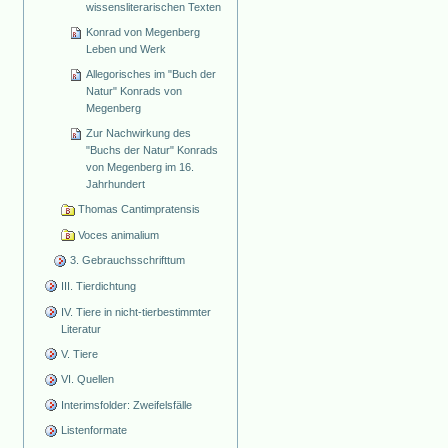
wissensliterarischen Texten
Konrad von Megenberg
Leben und Werk
Allegorisches im "Buch der
Natur" Konrads von
Megenberg
Zur Nachwirkung des
"Buchs der Natur" Konrads
von Megenberg im 16.
Jahrhundert
Thomas Cantimpratensis
Voces animalium
3. Gebrauchsschrifttum
III. Tierdichtung
IV. Tiere in nicht-tierbestimmter
Literatur
V. Tiere
VI. Quellen
Interimsfolder: Zweifelsfälle
Listenformate