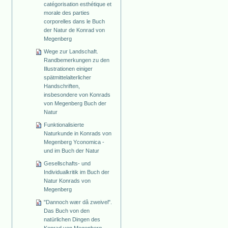
catégorisation esthétique et
morale des parties
corporelles dans le Buch
der Natur de Konrad von
Megenberg
Wege zur Landschaft.
Randbemerkungen zu den
Illustrationen einiger
spätmittelalterlicher
Handschriften,
insbesondere von Konrads
von Megenberg Buch der
Natur
Funktionalisierte
Naturkunde in Konrads von
Megenberg Yconomica -
und im Buch der Natur
Gesellschafts- und
Individualkritik im Buch der
Natur Konrads von
Megenberg
"Dannoch wær dâ zweivel".
Das Buch von den
natürlichen Dingen des
Konrad von Megenberg