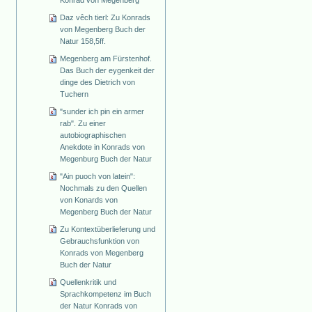
Daz vêch tierl: Zu Konrads
von Megenberg Buch der
Natur 158,5ff.
Megenberg am Fürstenhof.
Das Buch der eygenkeit der
dinge des Dietrich von
Tuchern
"sunder ich pin ein armer
rab". Zu einer
autobiographischen
Anekdote in Konrads von
Megenburg Buch der Natur
"Ain puoch von latein":
Nochmals zu den Quellen
von Konards von
Megenberg Buch der Natur
Zu Kontextüberlieferung und
Gebrauchsfunktion von
Konrads von Megenberg
Buch der Natur
Quellenkritik und
Sprachkompetenz im Buch
der Natur Konrads von