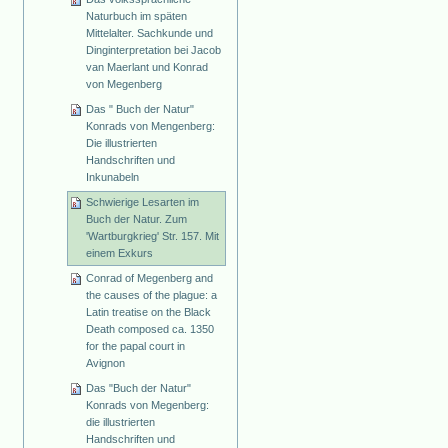
Naturbuch im späten
Mittelalter. Sachkunde und
Dinginterpretation bei Jacob
van Maerlant und Konrad
von Megenberg
Das " Buch der Natur"
Konrads von Mengenberg:
Die illustrierten
Handschriften und
Inkunabeln
Schwierige Lesarten im
Buch der Natur. Zum
'Wartburgkrieg' Str. 157. Mit
einem Exkurs
Conrad of Megenberg and
the causes of the plague: a
Latin treatise on the Black
Death composed ca. 1350
for the papal court in
Avignon
Das "Buch der Natur"
Konrads von Megenberg:
die illustrierten
Handschriften und