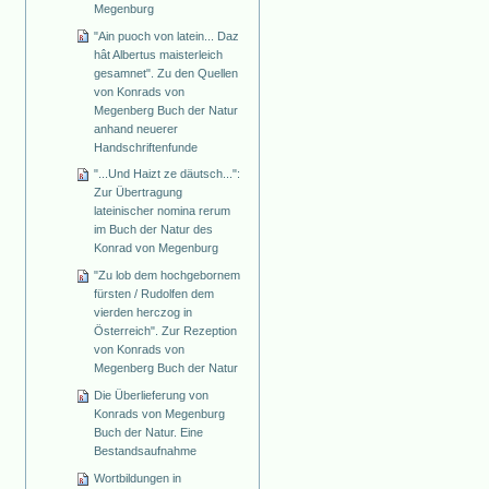
Megenburg
"Ain puoch von latein... Daz
hât Albertus maisterleich
gesamnet". Zu den Quellen
von Konrads von
Megenberg Buch der Natur
anhand neuerer
Handschriftenfunde
"...Und Haizt ze däutsch...":
Zur Übertragung
lateinischer nomina rerum
im Buch der Natur des
Konrad von Megenburg
"Zu lob dem hochgebornem
fürsten / Rudolfen dem
vierden herczog in
Österreich". Zur Rezeption
von Konrads von
Megenberg Buch der Natur
Die Überlieferung von
Konrads von Megenburg
Buch der Natur. Eine
Bestandsaufnahme
Wortbildungen in