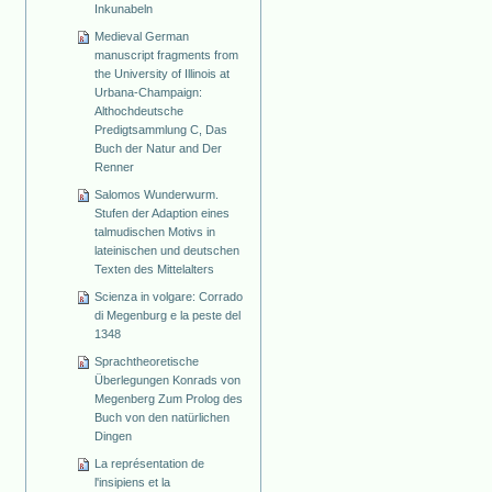
Inkunabeln
Medieval German
manuscript fragments from
the University of Illinois at
Urbana-Champaign:
Althochdeutsche
Predigtsammlung C, Das
Buch der Natur and Der
Renner
Salomos Wunderwurm.
Stufen der Adaption eines
talmudischen Motivs in
lateinischen und deutschen
Texten des Mittelalters
Scienza in volgare: Corrado
di Megenburg e la peste del
1348
Sprachtheoretische
Überlegungen Konrads von
Megenberg Zum Prolog des
Buch von den natürlichen
Dingen
La représentation de
l'insipiens et la