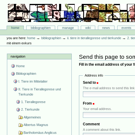
Skip
to
content.
|
Skip
Bibliographie-Portal
to
Sections
home
bibliographien
manage
wiki
news
events
navigation
Personal
tools
→
→
→
you are here:
home
bibliographien
ii. tiere in tierallegorese und tierkunde
2. ti
mit einem exkurs
Send this page to s
navigation
Fill in the email address of your 
Home
Bibliographien
Address info
I. Tiere im Mittelalter
Send to
(Required)
The e-mail address to send this link
II. Tiere in Tierallegorese und
Tierkunde
1. Tierallegorese
From
(Required)
Your email address.
2. Tierkunde
Allgemeines
Comment
Albertus Magnus
A comment about this link.
Bartholomäus Anglicus