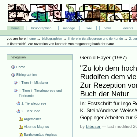
Skip
to
content.
|
Skip
Bibliographie-Portal
to
Sections
home
bibliographien
manage
wiki
news
events
navigation
Personal
tools
→
→
→
you are here:
home
bibliographien
ii. tiere in tierallegorese und tierkunde
2. ti
in österreich". zur rezeption von konrads von megenberg buch der natur
Gerold Hayer
(
1987
)
navigation
"Zu lob dem hoch
Home
Rudolfen dem vier
Bibliographien
I. Tiere im Mittelalter
Zur Rezeption v
II. Tiere in Tierallegorese und
Buch der Natur
Tierkunde
In: Festschrift für Ingo 
1. Tierallegorese
K. Stein/Andreas Weiss
2. Tierkunde
Göppinger Arbeiten zur G
Allgemeines
by
Bibuser
—
last modified
2
Albertus Magnus
Bartholomäus Anglicus