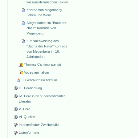
wissensliterarischen Texten
Konrad von Megenberg
Leben und Werk
Allegorisches im "Buch der
Natur" Konrads von
Megenberg
Zur Nachwirkung des
"Buchs der Natur" Konrads
von Megenberg im 16.
Jahrhundert
Thomas Cantimpratensis
Voces animalium
3. Gebrauchsschrifttum
III. Tierdichtung
IV. Tiere in nicht-tierbestimmter
Literatur
V. Tiere
VI. Quellen
Interimsfolder: Zweifelsfälle
Listenformate