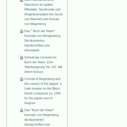
Naturbuch im späten
Mittelalter. Sachkunde und
Dinginterpretation bei Jacob
van Maerlant und Konrad
von Megenberg
Das " Buch der Natur"
Konrads von Mengenberg:
Die illustrierten
Handschriften und
Inkunabeln
Schwierige Lesarten im
Buch der Natur. Zum
'Wartburgkrieg' Str. 157. Mit
einem Exkurs
Conrad of Megenberg and
the causes of the plague: a
Latin treatise on the Black
Death composed ca. 1350
for the papal court in
Avignon
Das "Buch der Natur"
Konrads von Megenberg:
die illustrierten
Handschriften und