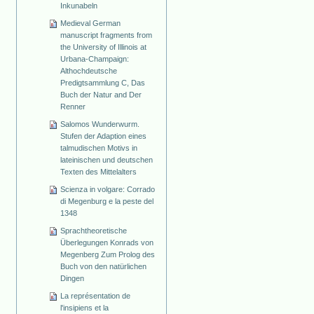
Inkunabeln
Medieval German
manuscript fragments from
the University of Illinois at
Urbana-Champaign:
Althochdeutsche
Predigtsammlung C, Das
Buch der Natur and Der
Renner
Salomos Wunderwurm.
Stufen der Adaption eines
talmudischen Motivs in
lateinischen und deutschen
Texten des Mittelalters
Scienza in volgare: Corrado
di Megenburg e la peste del
1348
Sprachtheoretische
Überlegungen Konrads von
Megenberg Zum Prolog des
Buch von den natürlichen
Dingen
La représentation de
l'insipiens et la