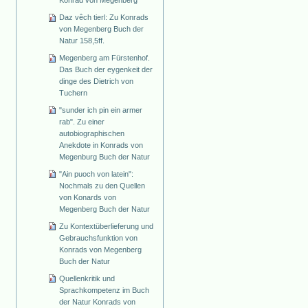
Daz vêch tierl: Zu Konrads
von Megenberg Buch der
Natur 158,5ff.
Megenberg am Fürstenhof.
Das Buch der eygenkeit der
dinge des Dietrich von
Tuchern
"sunder ich pin ein armer
rab". Zu einer
autobiographischen
Anekdote in Konrads von
Megenburg Buch der Natur
"Ain puoch von latein":
Nochmals zu den Quellen
von Konards von
Megenberg Buch der Natur
Zu Kontextüberlieferung und
Gebrauchsfunktion von
Konrads von Megenberg
Buch der Natur
Quellenkritik und
Sprachkompetenz im Buch
der Natur Konrads von