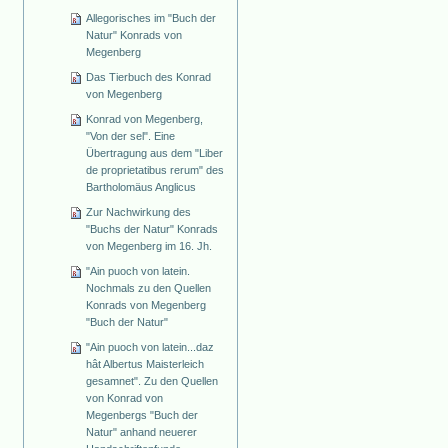
Allegorisches im "Buch der
Natur" Konrads von
Megenberg
Das Tierbuch des Konrad
von Megenberg
Konrad von Megenberg,
"Von der sel". Eine
Übertragung aus dem "Liber
de proprietatibus rerum" des
Bartholomäus Anglicus
Zur Nachwirkung des
"Buchs der Natur" Konrads
von Megenberg im 16. Jh.
"Ain puoch von latein.
Nochmals zu den Quellen
Konrads von Megenberg
"Buch der Natur"
"Ain puoch von latein...daz
hât Albertus Maisterleich
gesamnet". Zu den Quellen
von Konrad von
Megenbergs "Buch der
Natur" anhand neuerer