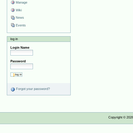
Manage
Wiki
News
Events
log in
Login Name
Password
Forgot your password?
Copyright ©
202