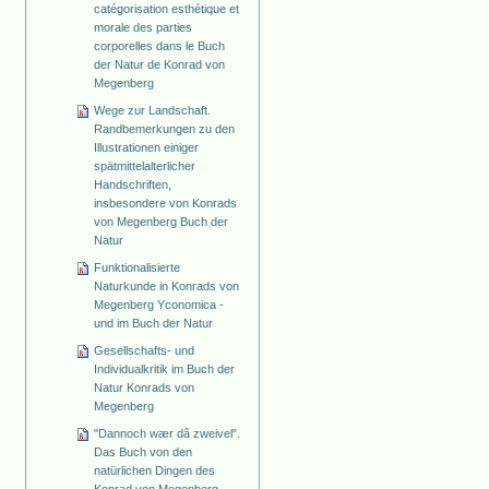
catégorisation esthétique et
morale des parties
corporelles dans le Buch
der Natur de Konrad von
Megenberg
Wege zur Landschaft.
Randbemerkungen zu den
Illustrationen einiger
spätmittelalterlicher
Handschriften,
insbesondere von Konrads
von Megenberg Buch der
Natur
Funktionalisierte
Naturkunde in Konrads von
Megenberg Yconomica -
und im Buch der Natur
Gesellschafts- und
Individualkritik im Buch der
Natur Konrads von
Megenberg
"Dannoch wær dâ zweivel".
Das Buch von den
natürlichen Dingen des
Konrad von Megenberg