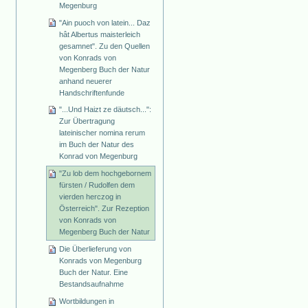
Megenburg
"Ain puoch von latein... Daz
hât Albertus maisterleich
gesamnet". Zu den Quellen
von Konrads von
Megenberg Buch der Natur
anhand neuerer
Handschriftenfunde
"...Und Haizt ze däutsch...":
Zur Übertragung
lateinischer nomina rerum
im Buch der Natur des
Konrad von Megenburg
"Zu lob dem hochgebornem
fürsten / Rudolfen dem
vierden herczog in
Österreich". Zur Rezeption
von Konrads von
Megenberg Buch der Natur
Die Überlieferung von
Konrads von Megenburg
Buch der Natur. Eine
Bestandsaufnahme
Wortbildungen in