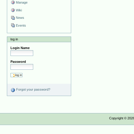
Manage
Wiki
News
Events
log in
Login Name
Password
Forgot your password?
Copyright ©
202