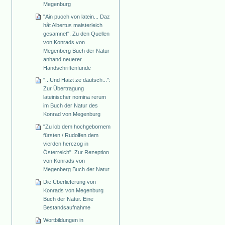
Megenburg
"Ain puoch von latein... Daz
hât Albertus maisterleich
gesamnet". Zu den Quellen
von Konrads von
Megenberg Buch der Natur
anhand neuerer
Handschriftenfunde
"...Und Haizt ze däutsch...":
Zur Übertragung
lateinischer nomina rerum
im Buch der Natur des
Konrad von Megenburg
"Zu lob dem hochgebornem
fürsten / Rudolfen dem
vierden herczog in
Österreich". Zur Rezeption
von Konrads von
Megenberg Buch der Natur
Die Überlieferung von
Konrads von Megenburg
Buch der Natur. Eine
Bestandsaufnahme
Wortbildungen in