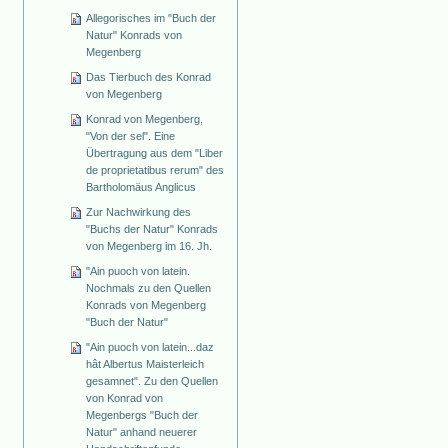
Allegorisches im "Buch der
Natur" Konrads von
Megenberg
Das Tierbuch des Konrad
von Megenberg
Konrad von Megenberg,
"Von der sel". Eine
Übertragung aus dem "Liber
de proprietatibus rerum" des
Bartholomäus Anglicus
Zur Nachwirkung des
"Buchs der Natur" Konrads
von Megenberg im 16. Jh.
"Ain puoch von latein.
Nochmals zu den Quellen
Konrads von Megenberg
"Buch der Natur"
"Ain puoch von latein...daz
hât Albertus Maisterleich
gesamnet". Zu den Quellen
von Konrad von
Megenbergs "Buch der
Natur" anhand neuerer