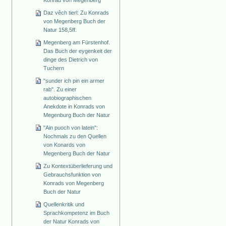
Daz vêch tierl: Zu Konrads
von Megenberg Buch der
Natur 158,5ff.
Megenberg am Fürstenhof.
Das Buch der eygenkeit der
dinge des Dietrich von
Tuchern
"sunder ich pin ein armer
rab". Zu einer
autobiographischen
Anekdote in Konrads von
Megenburg Buch der Natur
"Ain puoch von latein":
Nochmals zu den Quellen
von Konards von
Megenberg Buch der Natur
Zu Kontextüberlieferung und
Gebrauchsfunktion von
Konrads von Megenberg
Buch der Natur
Quellenkritik und
Sprachkompetenz im Buch
der Natur Konrads von