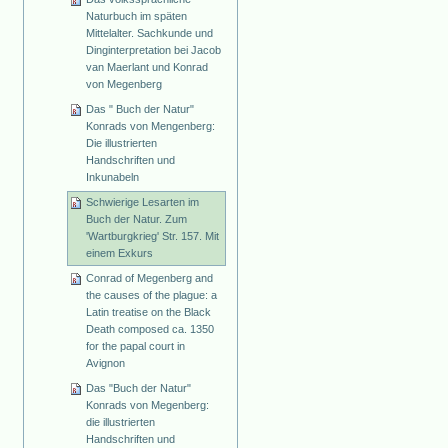
Naturbuch im späten
Mittelalter. Sachkunde und
Dinginterpretation bei Jacob
van Maerlant und Konrad
von Megenberg
Das " Buch der Natur"
Konrads von Mengenberg:
Die illustrierten
Handschriften und
Inkunabeln
Schwierige Lesarten im
Buch der Natur. Zum
'Wartburgkrieg' Str. 157. Mit
einem Exkurs
Conrad of Megenberg and
the causes of the plague: a
Latin treatise on the Black
Death composed ca. 1350
for the papal court in
Avignon
Das "Buch der Natur"
Konrads von Megenberg:
die illustrierten
Handschriften und