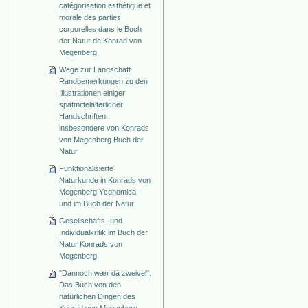
catégorisation esthétique et
morale des parties
corporelles dans le Buch
der Natur de Konrad von
Megenberg
Wege zur Landschaft.
Randbemerkungen zu den
Illustrationen einiger
spätmittelalterlicher
Handschriften,
insbesondere von Konrads
von Megenberg Buch der
Natur
Funktionalisierte
Naturkunde in Konrads von
Megenberg Yconomica -
und im Buch der Natur
Gesellschafts- und
Individualkritik im Buch der
Natur Konrads von
Megenberg
"Dannoch wær dâ zweivel".
Das Buch von den
natürlichen Dingen des
Konrad von Megenberg