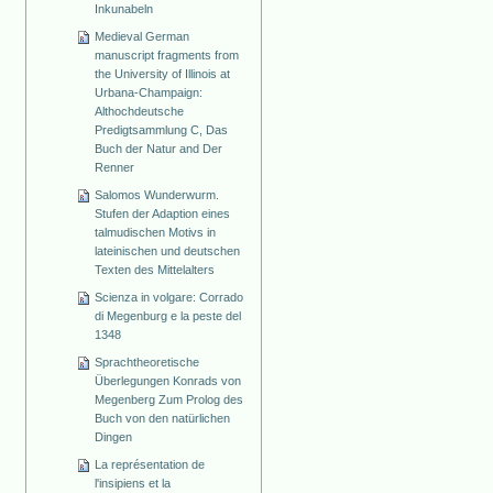
Inkunabeln
Medieval German
manuscript fragments from
the University of Illinois at
Urbana-Champaign:
Althochdeutsche
Predigtsammlung C, Das
Buch der Natur and Der
Renner
Salomos Wunderwurm.
Stufen der Adaption eines
talmudischen Motivs in
lateinischen und deutschen
Texten des Mittelalters
Scienza in volgare: Corrado
di Megenburg e la peste del
1348
Sprachtheoretische
Überlegungen Konrads von
Megenberg Zum Prolog des
Buch von den natürlichen
Dingen
La représentation de
l'insipiens et la