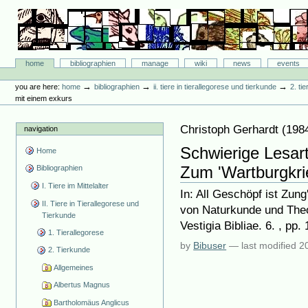
Skip
to
content.
|
Skip
Bibliographie-Portal
to
Sections
home
bibliographien
manage
wiki
news
events
navigation
Personal
tools
→
→
→
you are here:
home
bibliographien
ii. tiere in tierallegorese und tierkunde
2. ti
mit einem exkurs
Christoph Gerhardt
(
198
navigation
Schwierige Lesar
Home
Zum 'Wartburgkrie
Bibliographien
I. Tiere im Mittelalter
In: All Geschöpf ist Zu
II. Tiere in Tierallegorese und
von Naturkunde und Theo
Tierkunde
Vestigia Bibliae. 6. , pp.
1. Tierallegorese
by
Bibuser
—
last modified
2
2. Tierkunde
Allgemeines
Albertus Magnus
Bartholomäus Anglicus