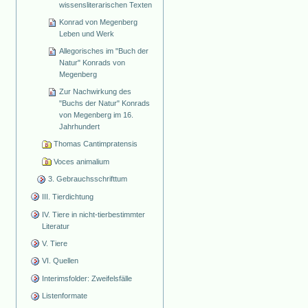
wissensliterarischen Texten
Konrad von Megenberg
Leben und Werk
Allegorisches im "Buch der
Natur" Konrads von
Megenberg
Zur Nachwirkung des
"Buchs der Natur" Konrads
von Megenberg im 16.
Jahrhundert
Thomas Cantimpratensis
Voces animalium
3. Gebrauchsschrifttum
III. Tierdichtung
IV. Tiere in nicht-tierbestimmter
Literatur
V. Tiere
VI. Quellen
Interimsfolder: Zweifelsfälle
Listenformate