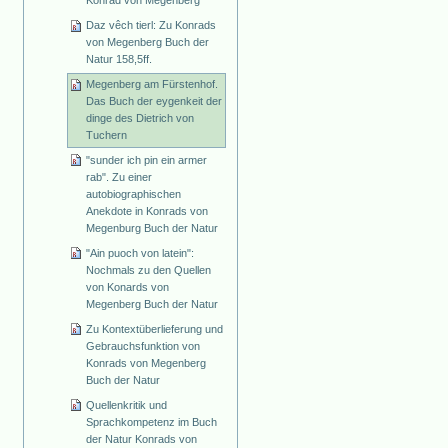
Daz vêch tierl: Zu Konrads
von Megenberg Buch der
Natur 158,5ff.
Megenberg am Fürstenhof.
Das Buch der eygenkeit der
dinge des Dietrich von
Tuchern
"sunder ich pin ein armer
rab". Zu einer
autobiographischen
Anekdote in Konrads von
Megenburg Buch der Natur
"Ain puoch von latein":
Nochmals zu den Quellen
von Konards von
Megenberg Buch der Natur
Zu Kontextüberlieferung und
Gebrauchsfunktion von
Konrads von Megenberg
Buch der Natur
Quellenkritik und
Sprachkompetenz im Buch
der Natur Konrads von