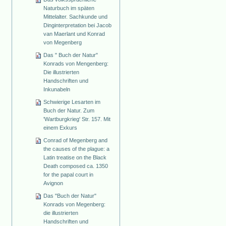
Naturbuch im späten
Mittelalter. Sachkunde und
Dinginterpretation bei Jacob
van Maerlant und Konrad
von Megenberg
Das " Buch der Natur"
Konrads von Mengenberg:
Die illustrierten
Handschriften und
Inkunabeln
Schwierige Lesarten im
Buch der Natur. Zum
'Wartburgkrieg' Str. 157. Mit
einem Exkurs
Conrad of Megenberg and
the causes of the plague: a
Latin treatise on the Black
Death composed ca. 1350
for the papal court in
Avignon
Das "Buch der Natur"
Konrads von Megenberg:
die illustrierten
Handschriften und