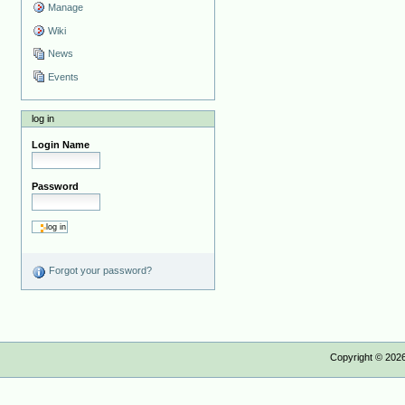
Manage
Wiki
News
Events
log in
Login Name
Password
Forgot your password?
Copyright ©
202