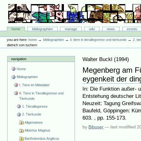
Skip
to
content.
|
Skip
Bibliographie-Portal
to
Sections
home
bibliographien
manage
wiki
news
events
navigation
Personal
tools
→
→
→
you are here:
home
bibliographien
ii. tiere in tierallegorese und tierkunde
2. ti
dietrich von tuchern
Walter Buckl
(
1994
)
navigation
Megenberg am Fü
Home
eygenkeit der din
Bibliographien
I. Tiere im Mittelalter
In: Die Funktion außer- u
II. Tiere in Tierallegorese und
Entstehung deutscher Lit
Tierkunde
Neuzeit: Tagung Greifswa
1. Tierallegorese
Baufeld, Göppingen: Küm
2. Tierkunde
603. , pp. 155-173.
Allgemeines
by
Bibuser
—
last modified
2
Albertus Magnus
Bartholomäus Anglicus