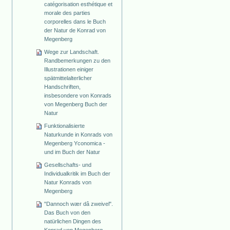
catégorisation esthétique et
morale des parties
corporelles dans le Buch
der Natur de Konrad von
Megenberg
Wege zur Landschaft.
Randbemerkungen zu den
Illustrationen einiger
spätmittelalterlicher
Handschriften,
insbesondere von Konrads
von Megenberg Buch der
Natur
Funktionalisierte
Naturkunde in Konrads von
Megenberg Yconomica -
und im Buch der Natur
Gesellschafts- und
Individualkritik im Buch der
Natur Konrads von
Megenberg
"Dannoch wær dâ zweivel".
Das Buch von den
natürlichen Dingen des
Konrad von Megenberg