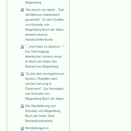
Megenburg
"Ain puoch von latein... Daz
hât Albertus maisterleich
gesamnet". Zu den Quellen
von Konrads von
Megenberg Buch der Natur
anhand neuerer
Handschriftenfunde
"...Und Haizt ze däutsch...":
Zur Übertragung
lateinischer nomina rerum
im Buch der Natur des
Konrad von Megenburg
"Zu lob dem hochgebornem
fürsten / Rudolfen dem
vierden herczog in
Österreich". Zur Rezeption
von Konrads von
Megenberg Buch der Natur
Die Überlieferung von
Konrads von Megenburg
Buch der Natur. Eine
Bestandsaufnahme
Wortbildungen in