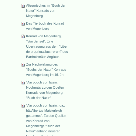
Allegorisches im "Buch der
Natur" Konrads von
Megenberg
Das Tierbuch des Konrad
von Megenberg
Konrad von Megenberg,
"Von der sel". Eine
Übertragung aus dem "Liber
de proprietatibus rerum" des
Bartholomäus Anglicus
Zur Nachwirkung des
"Buchs der Natur" Konrads
von Megenberg im 16. Jh.
"Ain puoch von latein.
Nochmals zu den Quellen
Konrads von Megenberg
"Buch der Natur"
"Ain puoch von latein...daz
hât Albertus Maisterleich
gesamnet". Zu den Quellen
von Konrad von
Megenbergs "Buch der
Natur" anhand neuerer