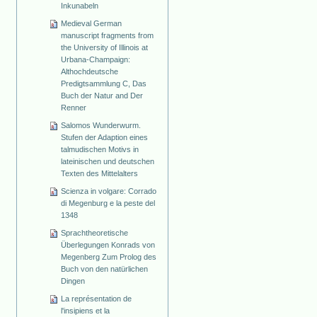
Inkunabeln
Medieval German
manuscript fragments from
the University of Illinois at
Urbana-Champaign:
Althochdeutsche
Predigtsammlung C, Das
Buch der Natur and Der
Renner
Salomos Wunderwurm.
Stufen der Adaption eines
talmudischen Motivs in
lateinischen und deutschen
Texten des Mittelalters
Scienza in volgare: Corrado
di Megenburg e la peste del
1348
Sprachtheoretische
Überlegungen Konrads von
Megenberg Zum Prolog des
Buch von den natürlichen
Dingen
La représentation de
l'insipiens et la