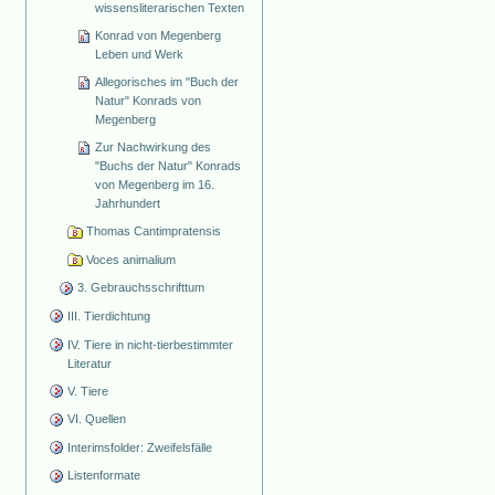
wissensliterarischen Texten
Konrad von Megenberg
Leben und Werk
Allegorisches im "Buch der
Natur" Konrads von
Megenberg
Zur Nachwirkung des
"Buchs der Natur" Konrads
von Megenberg im 16.
Jahrhundert
Thomas Cantimpratensis
Voces animalium
3. Gebrauchsschrifttum
III. Tierdichtung
IV. Tiere in nicht-tierbestimmter
Literatur
V. Tiere
VI. Quellen
Interimsfolder: Zweifelsfälle
Listenformate