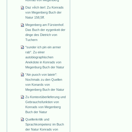
Daz vêch tierl: Zu Konrads
von Megenberg Buch der
Natur 158,5ff.
Megenberg am Fürstenhof.
Das Buch der eygenkeit der
dinge des Dietrich von
Tuchern
"sunder ich pin ein armer
rab". Zu einer
autobiographischen
Anekdote in Konrads von
Megenburg Buch der Natur
"Ain puoch von latein":
Nochmals zu den Quellen
von Konards von
Megenberg Buch der Natur
Zu Kontextüberlieferung und
Gebrauchsfunktion von
Konrads von Megenberg
Buch der Natur
Quellenkritik und
Sprachkompetenz im Buch
der Natur Konrads von