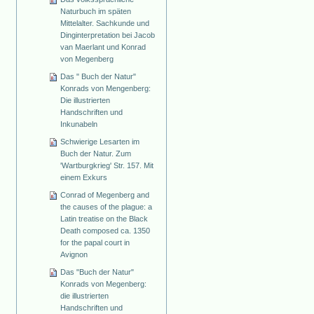
Naturbuch im späten
Mittelalter. Sachkunde und
Dinginterpretation bei Jacob
van Maerlant und Konrad
von Megenberg
Das " Buch der Natur"
Konrads von Mengenberg:
Die illustrierten
Handschriften und
Inkunabeln
Schwierige Lesarten im
Buch der Natur. Zum
'Wartburgkrieg' Str. 157. Mit
einem Exkurs
Conrad of Megenberg and
the causes of the plague: a
Latin treatise on the Black
Death composed ca. 1350
for the papal court in
Avignon
Das "Buch der Natur"
Konrads von Megenberg:
die illustrierten
Handschriften und