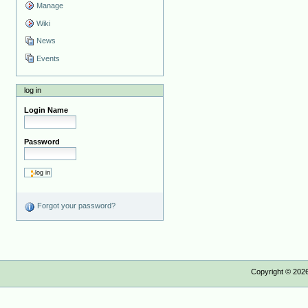
Manage
Wiki
News
Events
log in
Login Name
Password
Forgot your password?
Copyright ©
202