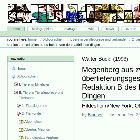
Skip
to
content.
|
Skip
Bibliographie-Portal
to
Sections
home
bibliographien
manage
wiki
news
events
navigation
Personal
tools
→
→
→
you are here:
home
bibliographien
ii. tiere in tierallegorese und tierkunde
2. ti
studien zur redaktion b des buchs von den natürlichen dingen
Walter Buckl
(
1993
)
navigation
Megenberg aus zw
Home
überlieferungsges
Bibliographien
I. Tiere im Mittelalter
Redaktion B des 
II. Tiere in Tierallegorese und
Dingen
Tierkunde
Hildesheim/New York, Ol
1. Tierallegorese
2. Tierkunde
by
Bibuser
—
last modified
2
Allgemeines
Albertus Magnus
Bartholomäus Anglicus