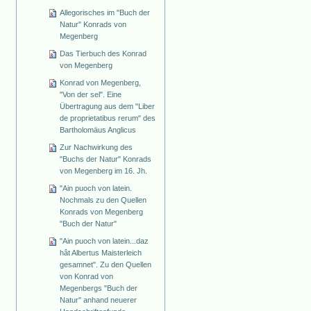
Allegorisches im "Buch der
Natur" Konrads von
Megenberg
Das Tierbuch des Konrad
von Megenberg
Konrad von Megenberg,
"Von der sel". Eine
Übertragung aus dem "Liber
de proprietatibus rerum" des
Bartholomäus Anglicus
Zur Nachwirkung des
"Buchs der Natur" Konrads
von Megenberg im 16. Jh.
"Ain puoch von latein.
Nochmals zu den Quellen
Konrads von Megenberg
"Buch der Natur"
"Ain puoch von latein...daz
hât Albertus Maisterleich
gesamnet". Zu den Quellen
von Konrad von
Megenbergs "Buch der
Natur" anhand neuerer