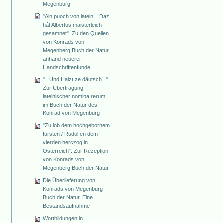
Megenburg
"Ain puoch von latein... Daz
hât Albertus maisterleich
gesamnet". Zu den Quellen
von Konrads von
Megenberg Buch der Natur
anhand neuerer
Handschriftenfunde
"...Und Haizt ze däutsch...":
Zur Übertragung
lateinischer nomina rerum
im Buch der Natur des
Konrad von Megenburg
"Zu lob dem hochgebornem
fürsten / Rudolfen dem
vierden herczog in
Österreich". Zur Rezeption
von Konrads von
Megenberg Buch der Natur
Die Überlieferung von
Konrads von Megenburg
Buch der Natur. Eine
Bestandsaufnahme
Wortbildungen in