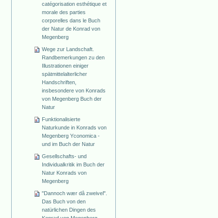
catégorisation esthétique et
morale des parties
corporelles dans le Buch
der Natur de Konrad von
Megenberg
Wege zur Landschaft.
Randbemerkungen zu den
Illustrationen einiger
spätmittelalterlicher
Handschriften,
insbesondere von Konrads
von Megenberg Buch der
Natur
Funktionalisierte
Naturkunde in Konrads von
Megenberg Yconomica -
und im Buch der Natur
Gesellschafts- und
Individualkritik im Buch der
Natur Konrads von
Megenberg
"Dannoch wær dâ zweivel".
Das Buch von den
natürlichen Dingen des
Konrad von Megenberg