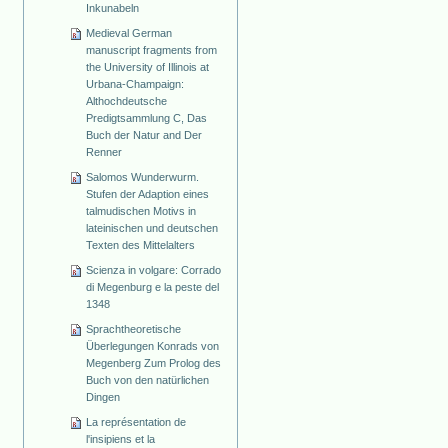
Inkunabeln
Medieval German
manuscript fragments from
the University of Illinois at
Urbana-Champaign:
Althochdeutsche
Predigtsammlung C, Das
Buch der Natur and Der
Renner
Salomos Wunderwurm.
Stufen der Adaption eines
talmudischen Motivs in
lateinischen und deutschen
Texten des Mittelalters
Scienza in volgare: Corrado
di Megenburg e la peste del
1348
Sprachtheoretische
Überlegungen Konrads von
Megenberg Zum Prolog des
Buch von den natürlichen
Dingen
La représentation de
l'insipiens et la