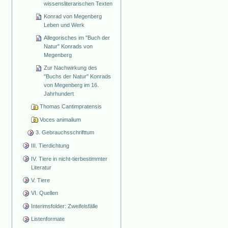
wissensliterarischen Texten
Konrad von Megenberg
Leben und Werk
Allegorisches im "Buch der
Natur" Konrads von
Megenberg
Zur Nachwirkung des
"Buchs der Natur" Konrads
von Megenberg im 16.
Jahrhundert
Thomas Cantimpratensis
Voces animalium
3. Gebrauchsschrifttum
III. Tierdichtung
IV. Tiere in nicht-tierbestimmter
Literatur
V. Tiere
VI. Quellen
Interimsfolder: Zweifelsfälle
Listenformate