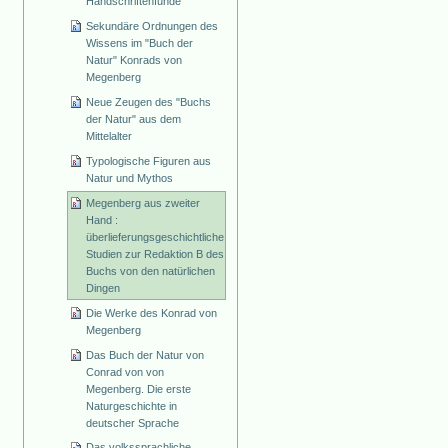
Handschriftenfunde
Sekundäre Ordnungen des
Wissens im "Buch der
Natur" Konrads von
Megenberg
Neue Zeugen des "Buchs
der Natur" aus dem
Mittelalter
Typologische Figuren aus
Natur und Mythos
Megenberg aus zweiter
Hand :
überlieferungsgeschichtliche
Studien zur Redaktion B des
Buchs von den natürlichen
Dingen
Die Werke des Konrad von
Megenberg
Das Buch der Natur von
Conrad von von
Megenberg. Die erste
Naturgeschichte in
deutscher Sprache
Das volkssprachliche