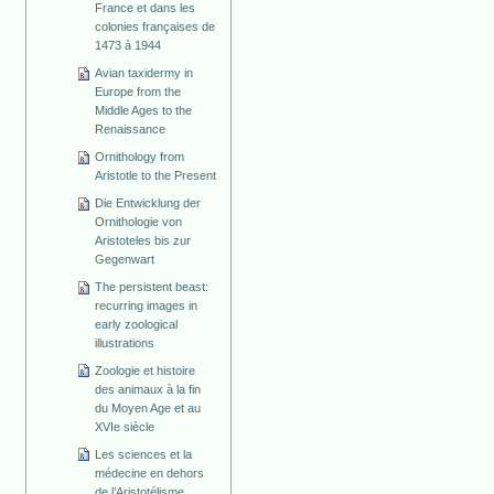
France et dans les
colonies françaises de
1473 à 1944
Avian taxidermy in
Europe from the
Middle Ages to the
Renaissance
Ornithology from
Aristotle to the Present
Die Entwicklung der
Ornithologie von
Aristoteles bis zur
Gegenwart
The persistent beast:
recurring images in
early zoological
illustrations
Zoologie et histoire
des animaux à la fin
du Moyen Age et au
XVIe siècle
Les sciences et la
médecine en dehors
de l’Aristotélisme