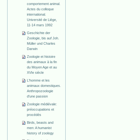
comportement animal.
Actes du colloque
international.
Université de Liège,
11-14 mars 1992
Geschichte der
Zoologie, bis auf Joh.
Müller und Charles
Darwin
Zoologie et histoire
des animaux à la fin
du Moyen Age et au
XVIe siècle
L'homme et les
animaux domestiques.
Anthropozoologie
d'une passion
Zoologie médiévale:
préoccupations et
procédés
Birds, beasts and
men: A humanist
history of zoology