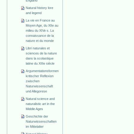
England
Natural history lore
and legend
La vie en France au
Moyen Age, du XIIe au
milieu du XIVe s. La
connaissance de la
nature et du monde
Libri naturales et
sciences de la nature
dans la scolastique
latine du XIIIe siècle
Argumentationsformen
kritischer Reflexion
zwischen
Naturwissenschaft
und Allegorese
Natural science and
naturalistic art in the
Middle Ages
Geschichte der
Naturwissenschaften
im Mittelalter
Natural History