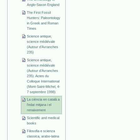
Anglo-Saxon England
The First Fossil
Hunters: Paleontology
in Greek and Roman
Times
Science antique,
science médiévale
(Autour d’Avranches
235)
Science antique,
science médiévale
(Autour d’Avranches
235). Actes du
Colloque International
(Mont-Saint-Michel, 4-
7 septembre 1998)
La ciència en català a
l’edat mitjana i el
renaixement
Scientific and medical
books
Filosofia e scienza
classica, arabo-latina