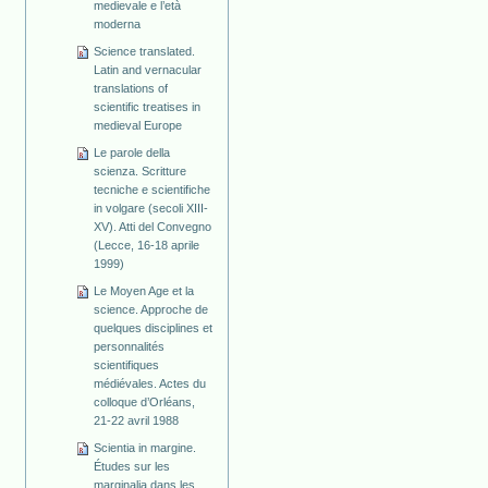
medievale e l’età
moderna
Science translated.
Latin and vernacular
translations of
scientific treatises in
medieval Europe
Le parole della
scienza. Scritture
tecniche e scientifiche
in volgare (secoli XIII-
XV). Atti del Convegno
(Lecce, 16-18 aprile
1999)
Le Moyen Age et la
science. Approche de
quelques disciplines et
personnalités
scientifiques
médiévales. Actes du
colloque d’Orléans,
21-22 avril 1988
Scientia in margine.
Études sur les
marginalia dans les