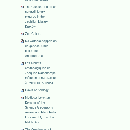
The Clusius and other
natural history
pictures in the
Jagiellon Library,
Kraków
Zoo Culture
De wetenschappen en
de geneeskunde
buiten het
Aristotelisme
Les albums
ornithologiques de
Jacques Dalechamps,
médecin et naturaliste
à Lyon (1513-1588)
Dawn of Zoology
Medieval Lore: an
Epitome of the
Science Geography
Animal and Plant Folk-
Lore and Myth of the
Middle Age
The Ornithology of