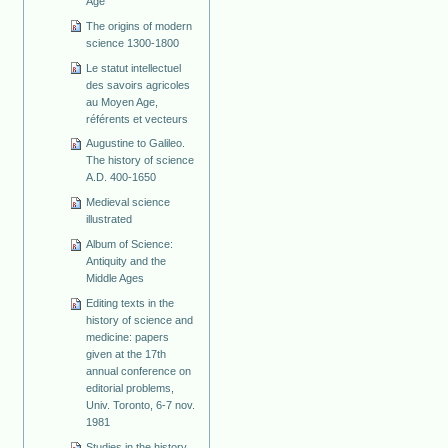
Age
The origins of modern
science 1300-1800
Le statut intellectuel
des savoirs agricoles
au Moyen Age,
référents et vecteurs
Augustine to Galileo.
The history of science
A.D. 400-1650
Medieval science
illustrated
Album of Science:
Antiquity and the
Middle Ages
Editing texts in the
history of science and
medicine: papers
given at the 17th
annual conference on
editorial problems,
Univ. Toronto, 6-7 nov.
1981
Studies in the history