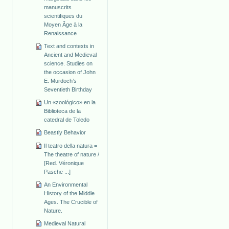
manuscrits
scientifiques du
Moyen Âge à la
Renaissance
Text and contexts in
Ancient and Medieval
science. Studies on
the occasion of John
E. Murdoch’s
Seventieth Birthday
Un «zoológico» en la
Biblioteca de la
catedral de Toledo
Beastly Behavior
Il teatro della natura =
The theatre of nature /
[Red. Véronique
Pasche ...]
An Environmental
History of the Middle
Ages. The Crucible of
Nature.
Medieval Natural