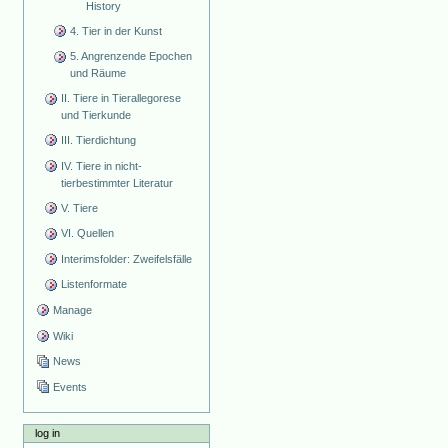
History
4. Tier in der Kunst
5. Angrenzende Epochen
und Räume
II. Tiere in Tierallegorese
und Tierkunde
III. Tierdichtung
IV. Tiere in nicht-
tierbestimmter Literatur
V. Tiere
VI. Quellen
Interimsfolder: Zweifelsfälle
Listenformate
Manage
Wiki
News
Events
log in