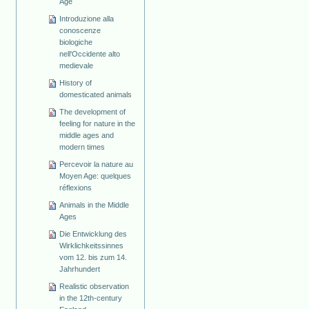
Age
Introduzione alla
conoscenze
biologiche
nell'Occidente alto
medievale
History of
domesticated animals
The development of
feeling for nature in the
middle ages and
modern times
Percevoir la nature au
Moyen Age: quelques
réflexions
Animals in the Middle
Ages
Die Entwicklung des
Wirklichkeitssinnes
vom 12. bis zum 14.
Jahrhundert
Realistic observation
in the 12th-century