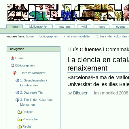
Skip
to
content.
|
Skip
Bibliographie-Portal
to
Sections
home
bibliographien
manage
wiki
news
events
navigation
Personal
tools
→
→
→
you are here:
home
bibliographien
i. tiere im mittelalter
3. tier in der kultur d
Lluís Cifuentes i Comamal
navigation
La ciència en català
Home
Bibliographien
renaixement
I. Tiere im Mittelalter
Barcelona/Palma de Mallor
1. Grundlegendes /
Universitat de les Illes Bal
Einführendes
by
Bibuser
—
last modified
2008
2. Das reale Tier
3. Tier in der Kultur des
Menschen
Religion
Philosophie
Recht