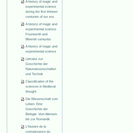
A history of magic and
experimental science
during the first thirteen
centuries of our era
A history of magic and
experimental science.
Fourteenth and
fifteenth centuries
A history of magic and
experimental science
Literatur zur
Geschichte der
Naturwissenschaften
und Technik
Classification of the
sciences in Medieval
thought
Die Wissenschaft vom
Leben. Eine
Geschichte der
Biologie. Vom Altertum
bis zur Romantik
L'histoire de la
connaissance du