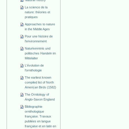
La science de la
nature: théories et
pratiques
Approaches to nature
in the Middle Ages
Pour une histoire de
l'environnement
Naturkenntnis und
politisches Handeln im
Mittelalter
L'évolution de
l'ornithologie
The earliest known
compiled list of North
American Birds (1582)
The Ornitology of
Anglo-Saxon England
Bibliographie
ornithologique
française. Travaux
publiées en langue
française et en latin en