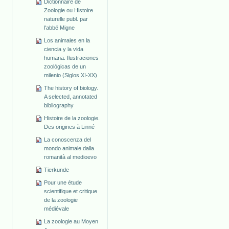
Dictionnaire de
Zoologie ou Histoire
naturelle publ. par
l'abbé Migne
Los animales en la
ciencia y la vida
humana. Ilustraciones
zoológicas de un
milenio (Siglos XI-XX)
The history of biology.
A selected, annotated
bibliography
Histoire de la zoologie.
Des origines à Linné
La conoscenza del
mondo animale dalla
romanità al medioevo
Tierkunde
Pour une étude
scientifique et critique
de la zoologie
médiévale
La zoologie au Moyen