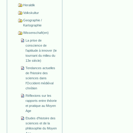
Heraldik
Volkskultur
Geographie /
Kartographie
Wissenschaft(en)
La prise de
conscience de
l'aptitude à innover (le
tournant du milieu du
13e siècle)
Tendances actuelles
de l'histoire des
sciences dans
l'Occident médiéval
chrétien
Réflexions sur les
rapports entre théorie
et pratique au Moyen
Age
Etudes d'histoire des
sciences et de la
philosophie du Moyen