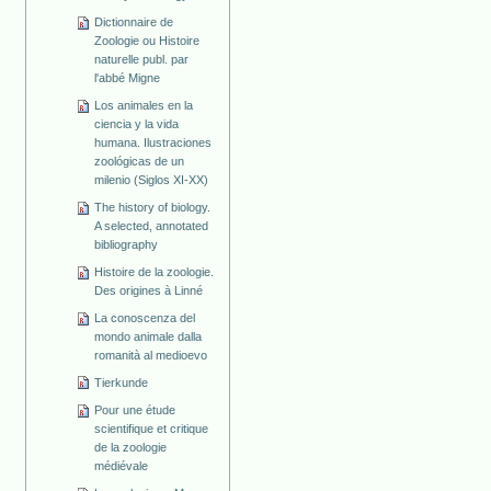
Dictionnaire de
Zoologie ou Histoire
naturelle publ. par
l'abbé Migne
Los animales en la
ciencia y la vida
humana. Ilustraciones
zoológicas de un
milenio (Siglos XI-XX)
The history of biology.
A selected, annotated
bibliography
Histoire de la zoologie.
Des origines à Linné
La conoscenza del
mondo animale dalla
romanità al medioevo
Tierkunde
Pour une étude
scientifique et critique
de la zoologie
médiévale