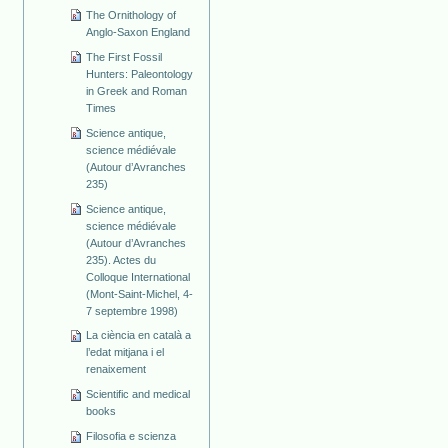
The Ornithology of
Anglo-Saxon England
The First Fossil
Hunters: Paleontology
in Greek and Roman
Times
Science antique,
science médiévale
(Autour d’Avranches
235)
Science antique,
science médiévale
(Autour d’Avranches
235). Actes du
Colloque International
(Mont-Saint-Michel, 4-
7 septembre 1998)
La ciència en català a
l’edat mitjana i el
renaixement
Scientific and medical
books
Filosofia e scienza