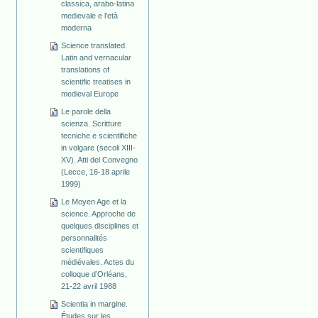
classica, arabo-latina
medievale e l’età
moderna
Science translated.
Latin and vernacular
translations of
scientific treatises in
medieval Europe
Le parole della
scienza. Scritture
tecniche e scientifiche
in volgare (secoli XIII-
XV). Atti del Convegno
(Lecce, 16-18 aprile
1999)
Le Moyen Age et la
science. Approche de
quelques disciplines et
personnalités
scientifiques
médiévales. Actes du
colloque d’Orléans,
21-22 avril 1988
Scientia in margine.
Études sur les