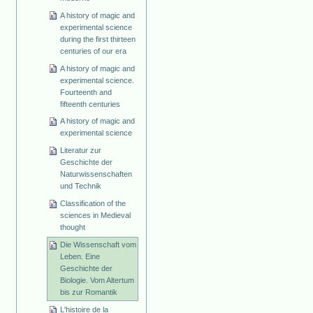
A history of magic and
experimental science
during the first thirteen
centuries of our era
A history of magic and
experimental science.
Fourteenth and
fifteenth centuries
A history of magic and
experimental science
Literatur zur
Geschichte der
Naturwissenschaften
und Technik
Classification of the
sciences in Medieval
thought
Die Wissenschaft vom
Leben. Eine
Geschichte der
Biologie. Vom Altertum
bis zur Romantik
L'histoire de la