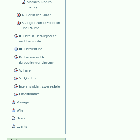
Medieval Natural
History
4. Tier in der Kunst
5. Angrenzende Epochen
und Räume
II. Tiere in Tierallegorese
und Tierkunde
III. Tierdichtung
IV. Tiere in nicht-
tierbestimmter Literatur
V. Tiere
VI. Quellen
Interimsfolder: Zweifelsfälle
Listenformate
Manage
Wiki
News
Events