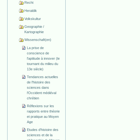
Recht
Heraldik
Volkskultur
Geographie /
Kartographie
Wissenschaft(en)
La prise de
conscience de
l'aptitude à innover (le
tournant du milieu du
13e siècle)
Tendances actuelles
de l'histoire des
sciences dans
l'Occident médiéval
chrétien
Réflexions sur les
rapports entre théorie
et pratique au Moyen
Age
Etudes d'histoire des
sciences et de la