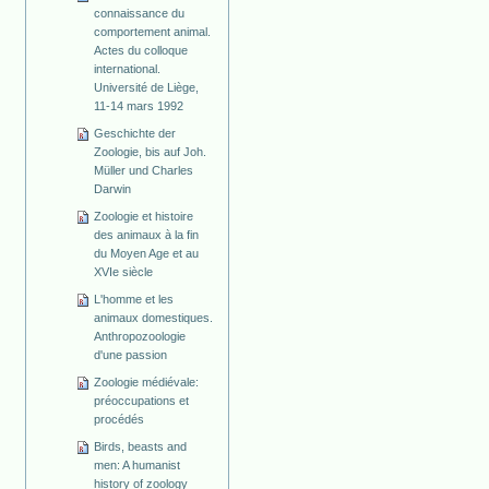
connaissance du
comportement animal.
Actes du colloque
international.
Université de Liège,
11-14 mars 1992
Geschichte der
Zoologie, bis auf Joh.
Müller und Charles
Darwin
Zoologie et histoire
des animaux à la fin
du Moyen Age et au
XVIe siècle
L'homme et les
animaux domestiques.
Anthropozoologie
d'une passion
Zoologie médiévale:
préoccupations et
procédés
Birds, beasts and
men: A humanist
history of zoology