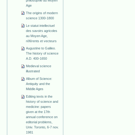
philosophie du Moyen
Age
The origins of modern
science 1300-1800
Le statut intellectuel
des savoirs agricoles
au Moyen Age,
référents et vecteurs
Augustine to Galileo.
The history of science
A.D. 400-1650
Medieval science
illustrated
Album of Science:
Antiquity and the
Middle Ages
Editing texts in the
history of science and
medicine: papers
given at the 17th
annual conference on
editorial problems,
Univ. Toronto, 6-7 nov.
1981