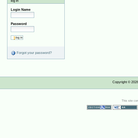
log in
Login Name
Password
Forgot your password?
Copyright ©
202
This site co
Section 508
WCAG