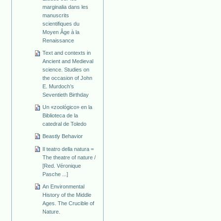
marginalia dans les
manuscrits
scientifiques du
Moyen Âge à la
Renaissance
Text and contexts in
Ancient and Medieval
science. Studies on
the occasion of John
E. Murdoch’s
Seventieth Birthday
Un «zoológico» en la
Biblioteca de la
catedral de Toledo
Beastly Behavior
Il teatro della natura =
The theatre of nature /
[Red. Véronique
Pasche ...]
An Environmental
History of the Middle
Ages. The Crucible of
Nature.