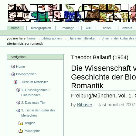
Skip
to
content.
|
Skip
Bibliographie-Portal
to
Sections
home
bibliographien
manage
wiki
news
events
navigation
Personal
tools
→
→
→
you are here:
home
bibliographien
i. tiere im mittelalter
3. tier in der kultur d
altertum bis zur romantik
Theodor Ballauff
(
1954
)
navigation
Die Wissenschaft 
Home
Bibliographien
Geschichte der Bio
I. Tiere im Mittelalter
Romantik
1. Grundlegendes /
Freiburg/München, vol. 1. 
Einführendes
2. Das reale Tier
by
Bibuser
—
last modified
2007
3. Tier in der Kultur des
Menschen
Religion
Philosophie