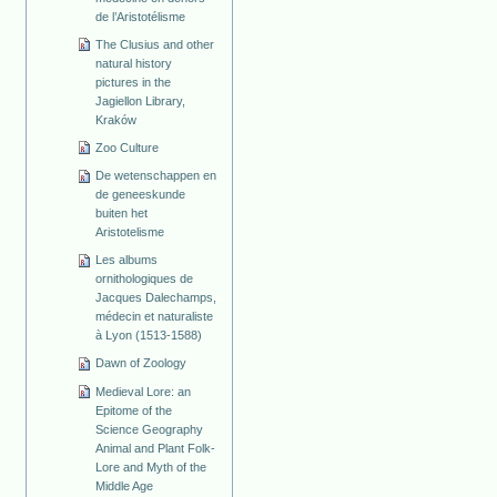
de l’Aristotélisme
The Clusius and other
natural history
pictures in the
Jagiellon Library,
Kraków
Zoo Culture
De wetenschappen en
de geneeskunde
buiten het
Aristotelisme
Les albums
ornithologiques de
Jacques Dalechamps,
médecin et naturaliste
à Lyon (1513-1588)
Dawn of Zoology
Medieval Lore: an
Epitome of the
Science Geography
Animal and Plant Folk-
Lore and Myth of the
Middle Age