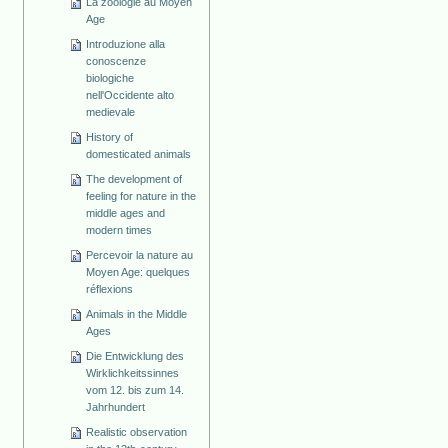
La zoologie au Moyen
Age
Introduzione alla
conoscenze
biologiche
nell'Occidente alto
medievale
History of
domesticated animals
The development of
feeling for nature in the
middle ages and
modern times
Percevoir la nature au
Moyen Age: quelques
réflexions
Animals in the Middle
Ages
Die Entwicklung des
Wirklichkeitssinnes
vom 12. bis zum 14.
Jahrhundert
Realistic observation