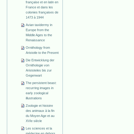
française et en latin en
France et dans les
colonies françaises de
1473 à 1944
Avian taxidermy in
Europe from the
Middle Ages to the
Renaissance
Ornithology from
Aristotle to the Present
Die Entwicklung der
Ornithologie von
Aristoteles bis zur
Gegenwart
The persistent beast:
recurring images in
early zoological
illustrations
Zoologie et histoire
des animaux à la fin
du Moyen Age et au
XVIe siècle
Les sciences et la
médecine en dehors