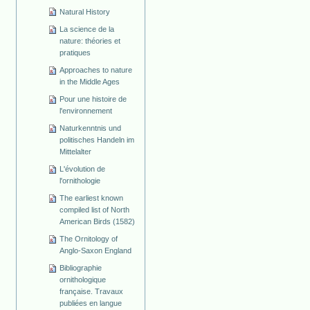
Natural History
La science de la
nature: théories et
pratiques
Approaches to nature
in the Middle Ages
Pour une histoire de
l'environnement
Naturkenntnis und
politisches Handeln im
Mittelalter
L'évolution de
l'ornithologie
The earliest known
compiled list of North
American Birds (1582)
The Ornitology of
Anglo-Saxon England
Bibliographie
ornithologique
française. Travaux
publiées en langue