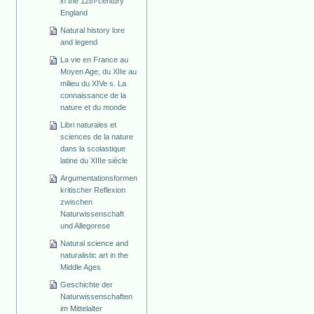
in the 12th-century
England
Natural history lore
and legend
La vie en France au
Moyen Age, du XIIe au
milieu du XIVe s. La
connaissance de la
nature et du monde
Libri naturales et
sciences de la nature
dans la scolastique
latine du XIIIe siècle
Argumentationsformen
kritischer Reflexion
zwischen
Naturwissenschaft
und Allegorese
Natural science and
naturalistic art in the
Middle Ages
Geschichte der
Naturwissenschaften
im Mittelalter