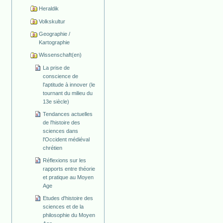
Heraldik
Volkskultur
Geographie /
Kartographie
Wissenschaft(en)
La prise de
conscience de
l'aptitude à innover (le
tournant du milieu du
13e siècle)
Tendances actuelles
de l'histoire des
sciences dans
l'Occident médiéval
chrétien
Réflexions sur les
rapports entre théorie
et pratique au Moyen
Age
Etudes d'histoire des
sciences et de la
philosophie du Moyen