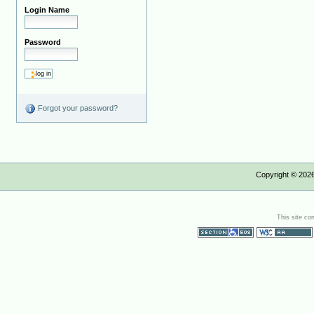
Login Name
Password
Forgot your password?
Copyright ©
202
This site co
Section 508
WCAG