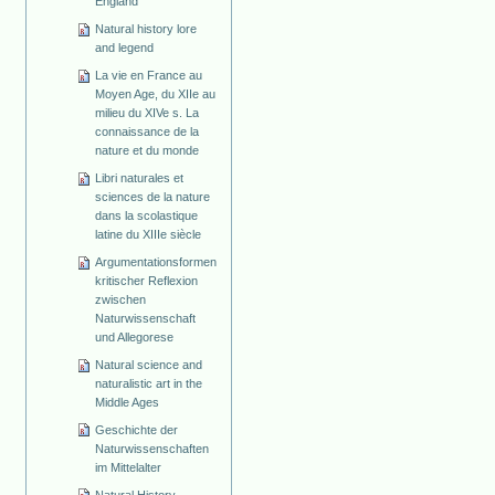
England
Natural history lore
and legend
La vie en France au
Moyen Age, du XIIe au
milieu du XIVe s. La
connaissance de la
nature et du monde
Libri naturales et
sciences de la nature
dans la scolastique
latine du XIIIe siècle
Argumentationsformen
kritischer Reflexion
zwischen
Naturwissenschaft
und Allegorese
Natural science and
naturalistic art in the
Middle Ages
Geschichte der
Naturwissenschaften
im Mittelalter
Natural History