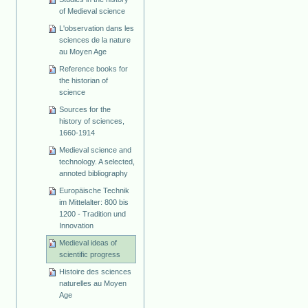
of Medieval science
L'observation dans les
sciences de la nature
au Moyen Age
Reference books for
the historian of
science
Sources for the
history of sciences,
1660-1914
Medieval science and
technology. A selected,
annoted bibliography
Europäische Technik
im Mittelalter: 800 bis
1200 - Tradition und
Innovation
Medieval ideas of
scientific progress
Histoire des sciences
naturelles au Moyen
Age