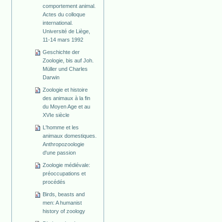
comportement animal.
Actes du colloque
international.
Université de Liège,
11-14 mars 1992
Geschichte der
Zoologie, bis auf Joh.
Müller und Charles
Darwin
Zoologie et histoire
des animaux à la fin
du Moyen Age et au
XVIe siècle
L'homme et les
animaux domestiques.
Anthropozoologie
d'une passion
Zoologie médiévale:
préoccupations et
procédés
Birds, beasts and
men: A humanist
history of zoology