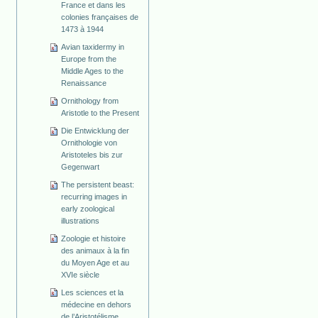
France et dans les
colonies françaises de
1473 à 1944
Avian taxidermy in
Europe from the
Middle Ages to the
Renaissance
Ornithology from
Aristotle to the Present
Die Entwicklung der
Ornithologie von
Aristoteles bis zur
Gegenwart
The persistent beast:
recurring images in
early zoological
illustrations
Zoologie et histoire
des animaux à la fin
du Moyen Age et au
XVIe siècle
Les sciences et la
médecine en dehors
de l’Aristotélisme