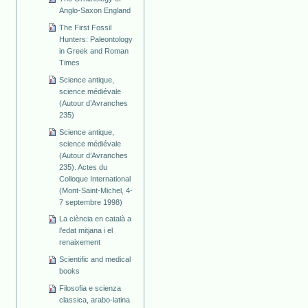
Anglo-Saxon England
The First Fossil
Hunters: Paleontology
in Greek and Roman
Times
Science antique,
science médiévale
(Autour d’Avranches
235)
Science antique,
science médiévale
(Autour d’Avranches
235). Actes du
Colloque International
(Mont-Saint-Michel, 4-
7 septembre 1998)
La ciència en català a
l’edat mitjana i el
renaixement
Scientific and medical
books
Filosofia e scienza
classica, arabo-latina