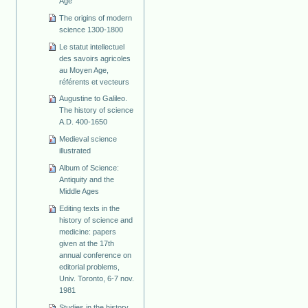
Age
The origins of modern
science 1300-1800
Le statut intellectuel
des savoirs agricoles
au Moyen Age,
référents et vecteurs
Augustine to Galileo.
The history of science
A.D. 400-1650
Medieval science
illustrated
Album of Science:
Antiquity and the
Middle Ages
Editing texts in the
history of science and
medicine: papers
given at the 17th
annual conference on
editorial problems,
Univ. Toronto, 6-7 nov.
1981
Studies in the history