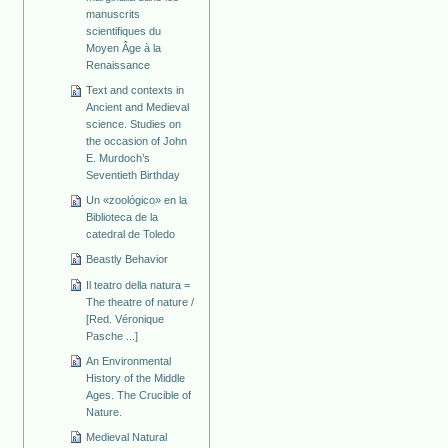
manuscrits
scientifiques du
Moyen Âge à la
Renaissance
Text and contexts in
Ancient and Medieval
science. Studies on
the occasion of John
E. Murdoch’s
Seventieth Birthday
Un «zoológico» en la
Biblioteca de la
catedral de Toledo
Beastly Behavior
Il teatro della natura =
The theatre of nature /
[Red. Véronique
Pasche ...]
An Environmental
History of the Middle
Ages. The Crucible of
Nature.
Medieval Natural