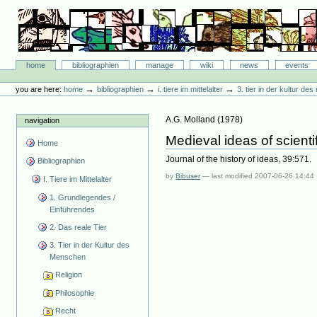
Skip
to
content.
|
Skip
Bibliographie-Portal
to
Sections
home
bibliographien
manage
wiki
news
events
navigation
Personal
tools
→
→
→
you are here:
home
bibliographien
i. tiere im mittelalter
3. tier in der kultur d
A.G. Molland
(
1978
)
navigation
Medieval ideas of scienti
Home
Journal of the history of ideas, 39:571.
Bibliographien
by
Bibuser
—
last modified
2007-06-26 14:44
I. Tiere im Mittelalter
1. Grundlegendes /
Einführendes
2. Das reale Tier
3. Tier in der Kultur des
Menschen
Religion
Philosophie
Recht