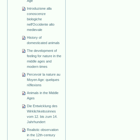
Age
Introduzione alla
conoscenze
biologiche
nell'Occidente alto
medievale
History of
domesticated animals
The development of
feeling for nature in the
middle ages and
modern times
Percevoir la nature au
Moyen Age: quelques
réflexions
Animals in the Middle
Ages
Die Entwicklung des
Wirklichkeitssinnes
vom 12. bis zum 14.
Jahrhundert
Realistic observation
in the 12th-century