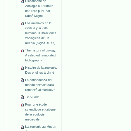
Dictionnaire de
Zoologie ou Histoire
naturelle publ. par
l'abbé Migne
Los animales en la
ciencia y la vida
humana. Ilustraciones
zoológicas de un
milenio (Siglos XI-XX)
The history of biology.
A selected, annotated
bibliography
Histoire de la zoologie.
Des origines à Linné
La conoscenza del
mondo animale dalla
romanità al medioevo
Tierkunde
Pour une étude
scientifique et critique
de la zoologie
médiévale
La zoologie au Moyen