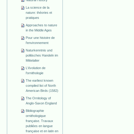
La science de la
nature: théories et
pratiques
Approaches to nature
in the Middle Ages
Pour une histoire de
l'environnement
Naturkenntnis und
politisches Handeln im
Mittelalter
L'évolution de
l'ornithologie
The earliest known
compiled list of North
American Birds (1582)
The Ornitology of
Anglo-Saxon England
Bibliographie
ornithologique
française. Travaux
publiées en langue
française et en latin en