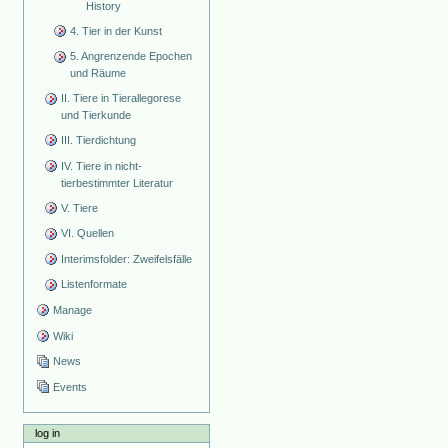
History
4. Tier in der Kunst
5. Angrenzende Epochen
und Räume
II. Tiere in Tierallegorese
und Tierkunde
III. Tierdichtung
IV. Tiere in nicht-
tierbestimmter Literatur
V. Tiere
VI. Quellen
Interimsfolder: Zweifelsfälle
Listenformate
Manage
Wiki
News
Events
log in