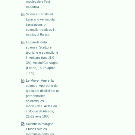
medievale e l’età
moderna
Science translated.
Latin and vernacular
translations of
scientific treatises in
medieval Europe
Le parole della
scienza. Scritture
tecniche e scientifiche
in volgare (secoli XIII-
XV). Atti del Convegno
(Lecce, 16-18 aprile
1999)
Le Moyen Age et la
science. Approche de
quelques disciplines et
personnalités
scientifiques
médiévales. Actes du
colloque d’Orléans,
21-22 avril 1988
Scientia in margine.
Études sur les
marginalia dans les