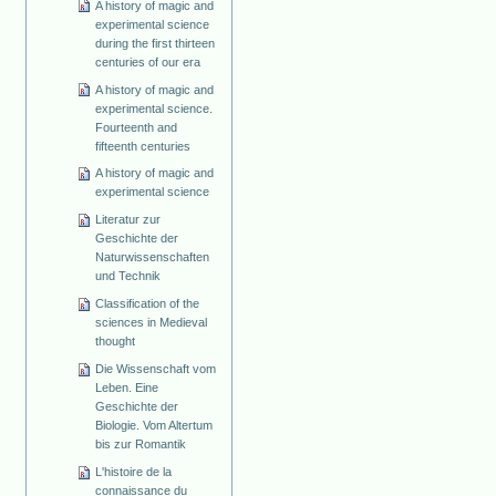
A history of magic and
experimental science
during the first thirteen
centuries of our era
A history of magic and
experimental science.
Fourteenth and
fifteenth centuries
A history of magic and
experimental science
Literatur zur
Geschichte der
Naturwissenschaften
und Technik
Classification of the
sciences in Medieval
thought
Die Wissenschaft vom
Leben. Eine
Geschichte der
Biologie. Vom Altertum
bis zur Romantik
L'histoire de la
connaissance du