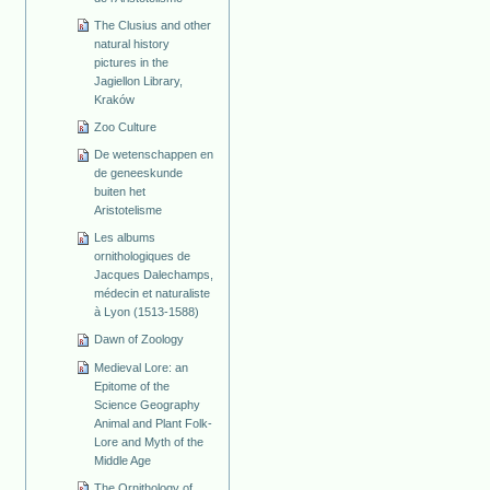
The Clusius and other
natural history
pictures in the
Jagiellon Library,
Kraków
Zoo Culture
De wetenschappen en
de geneeskunde
buiten het
Aristotelisme
Les albums
ornithologiques de
Jacques Dalechamps,
médecin et naturaliste
à Lyon (1513-1588)
Dawn of Zoology
Medieval Lore: an
Epitome of the
Science Geography
Animal and Plant Folk-
Lore and Myth of the
Middle Age
The Ornithology of