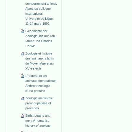
comportement animal.
Actes du colloque
international.
Université de Liège,
11-14 mars 1992
Geschichte der
Zoologie, bis auf Joh.
Müller und Charles
Darwin
Zoologie et histoire
des animaux à la fin
du Moyen Age et au
XVIe siècle
L'homme et les
animaux domestiques.
Anthropozoologie
d'une passion
Zoologie médiévale:
préoccupations et
procédés
Birds, beasts and
men: A humanist
history of zoology