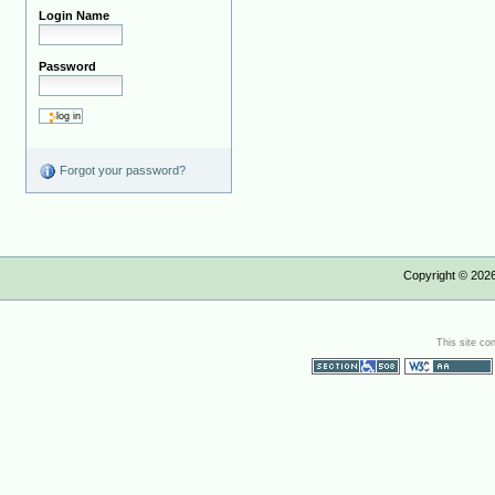
Login Name
Password
Forgot your password?
Copyright ©
202
This site co
Section 508
WCAG