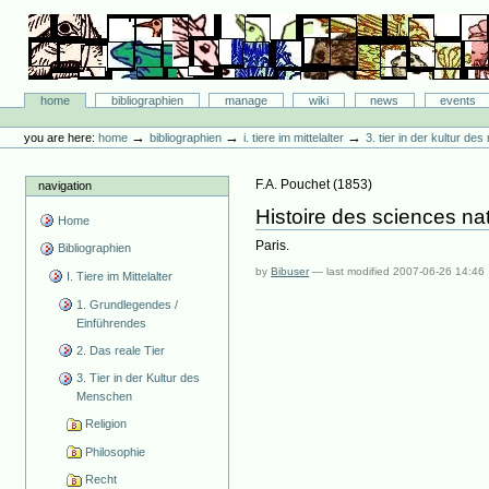
Skip
to
content.
|
Skip
Bibliographie-Portal
to
Sections
home
bibliographien
manage
wiki
news
events
navigation
Personal
tools
→
→
→
you are here:
home
bibliographien
i. tiere im mittelalter
3. tier in der kultur d
F.A. Pouchet
(
1853
)
navigation
Histoire des sciences n
Home
Paris.
Bibliographien
by
Bibuser
—
last modified
2007-06-26 14:46
I. Tiere im Mittelalter
1. Grundlegendes /
Einführendes
2. Das reale Tier
3. Tier in der Kultur des
Menschen
Religion
Philosophie
Recht