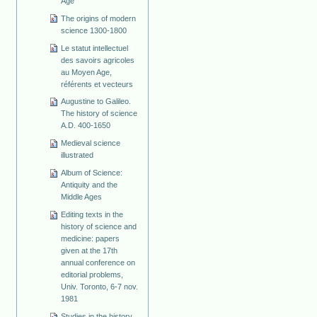
Age
The origins of modern
science 1300-1800
Le statut intellectuel
des savoirs agricoles
au Moyen Age,
référents et vecteurs
Augustine to Galileo.
The history of science
A.D. 400-1650
Medieval science
illustrated
Album of Science:
Antiquity and the
Middle Ages
Editing texts in the
history of science and
medicine: papers
given at the 17th
annual conference on
editorial problems,
Univ. Toronto, 6-7 nov.
1981
Studies in the history