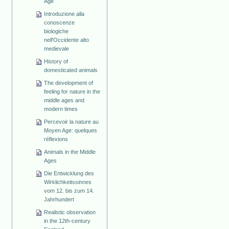
Age
Introduzione alla
conoscenze
biologiche
nell'Occidente alto
medievale
History of
domesticated animals
The development of
feeling for nature in the
middle ages and
modern times
Percevoir la nature au
Moyen Age: quelques
réflexions
Animals in the Middle
Ages
Die Entwicklung des
Wirklichkeitssinnes
vom 12. bis zum 14.
Jahrhundert
Realistic observation
in the 12th-century