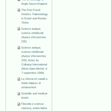
Anglo-Saxon England
The First Fossil
Hunters: Paleontology
in Greek and Roman
Times
Science antique,
science médiévale
(Autour d’Avranches
235)
Science antique,
science médiévale
(Autour d’Avranches
235). Actes du
Colloque International
(Mont-Saint-Michel, 4-
7 septembre 1998)
La ciència en català a
l’edat mitjana i el
renaixement
Scientific and medical
books
Filosofia e scienza
classica, arabo-latina