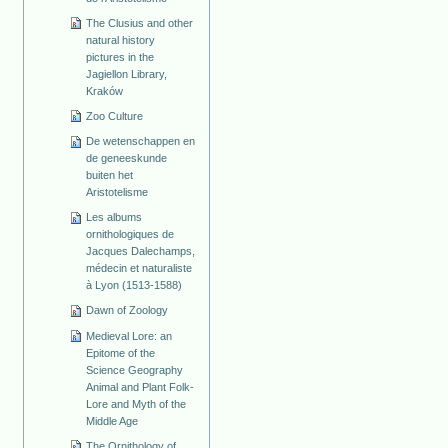
The Clusius and other
natural history
pictures in the
Jagiellon Library,
Kraków
Zoo Culture
De wetenschappen en
de geneeskunde
buiten het
Aristotelisme
Les albums
ornithologiques de
Jacques Dalechamps,
médecin et naturaliste
à Lyon (1513-1588)
Dawn of Zoology
Medieval Lore: an
Epitome of the
Science Geography
Animal and Plant Folk-
Lore and Myth of the
Middle Age
The Ornithology of