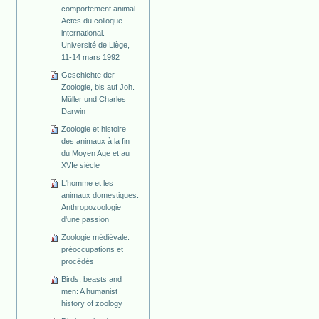
comportement animal.
Actes du colloque
international.
Université de Liège,
11-14 mars 1992
Geschichte der
Zoologie, bis auf Joh.
Müller und Charles
Darwin
Zoologie et histoire
des animaux à la fin
du Moyen Age et au
XVIe siècle
L'homme et les
animaux domestiques.
Anthropozoologie
d'une passion
Zoologie médiévale:
préoccupations et
procédés
Birds, beasts and
men: A humanist
history of zoology