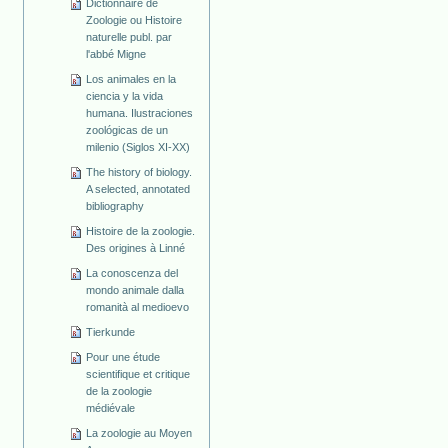
Dictionnaire de
Zoologie ou Histoire
naturelle publ. par
l'abbé Migne
Los animales en la
ciencia y la vida
humana. Ilustraciones
zoológicas de un
milenio (Siglos XI-XX)
The history of biology.
A selected, annotated
bibliography
Histoire de la zoologie.
Des origines à Linné
La conoscenza del
mondo animale dalla
romanità al medioevo
Tierkunde
Pour une étude
scientifique et critique
de la zoologie
médiévale
La zoologie au Moyen