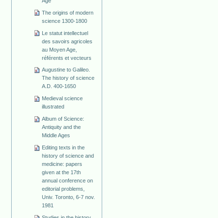
Age
The origins of modern
science 1300-1800
Le statut intellectuel
des savoirs agricoles
au Moyen Age,
référents et vecteurs
Augustine to Galileo.
The history of science
A.D. 400-1650
Medieval science
illustrated
Album of Science:
Antiquity and the
Middle Ages
Editing texts in the
history of science and
medicine: papers
given at the 17th
annual conference on
editorial problems,
Univ. Toronto, 6-7 nov.
1981
Studies in the history