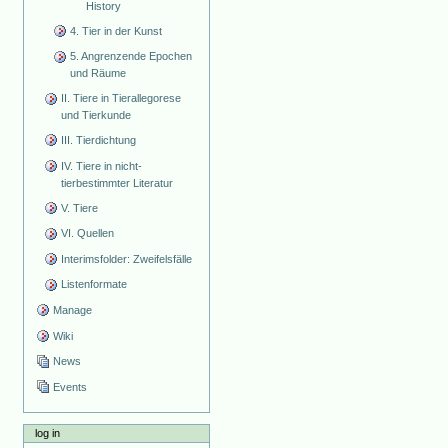
History
4. Tier in der Kunst
5. Angrenzende Epochen
und Räume
II. Tiere in Tierallegorese
und Tierkunde
III. Tierdichtung
IV. Tiere in nicht-
tierbestimmter Literatur
V. Tiere
VI. Quellen
Interimsfolder: Zweifelsfälle
Listenformate
Manage
Wiki
News
Events
log in