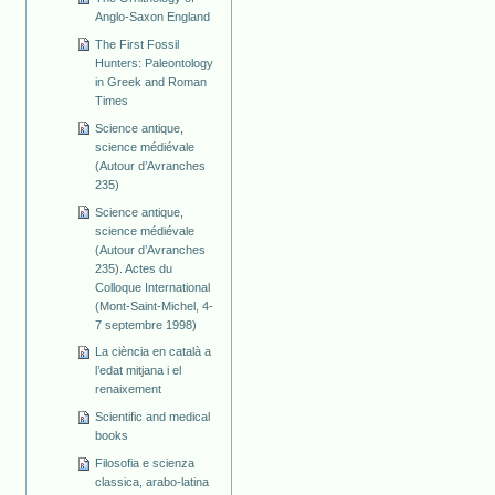
Anglo-Saxon England
The First Fossil
Hunters: Paleontology
in Greek and Roman
Times
Science antique,
science médiévale
(Autour d’Avranches
235)
Science antique,
science médiévale
(Autour d’Avranches
235). Actes du
Colloque International
(Mont-Saint-Michel, 4-
7 septembre 1998)
La ciència en català a
l’edat mitjana i el
renaixement
Scientific and medical
books
Filosofia e scienza
classica, arabo-latina