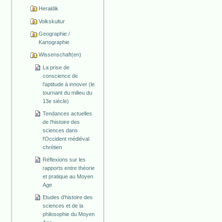
Heraldik
Volkskultur
Geographie /
Kartographie
Wissenschaft(en)
La prise de
conscience de
l'aptitude à innover (le
tournant du milieu du
13e siècle)
Tendances actuelles
de l'histoire des
sciences dans
l'Occident médiéval
chrétien
Réflexions sur les
rapports entre théorie
et pratique au Moyen
Age
Etudes d'histoire des
sciences et de la
philosophie du Moyen