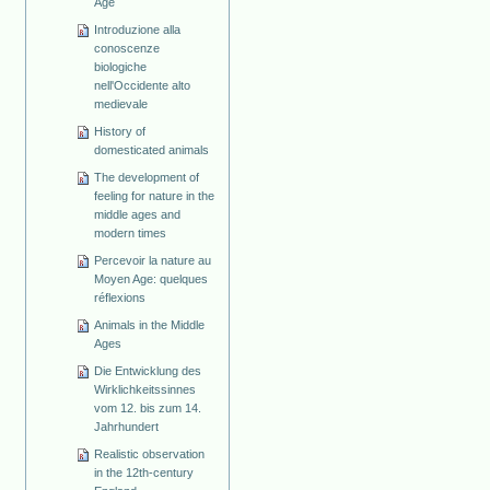
Age
Introduzione alla
conoscenze
biologiche
nell'Occidente alto
medievale
History of
domesticated animals
The development of
feeling for nature in the
middle ages and
modern times
Percevoir la nature au
Moyen Age: quelques
réflexions
Animals in the Middle
Ages
Die Entwicklung des
Wirklichkeitssinnes
vom 12. bis zum 14.
Jahrhundert
Realistic observation
in the 12th-century