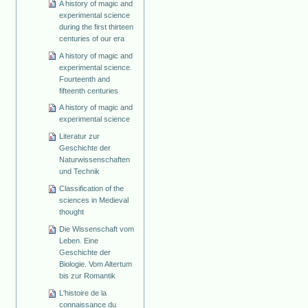
A history of magic and
experimental science
during the first thirteen
centuries of our era
A history of magic and
experimental science.
Fourteenth and
fifteenth centuries
A history of magic and
experimental science
Literatur zur
Geschichte der
Naturwissenschaften
und Technik
Classification of the
sciences in Medieval
thought
Die Wissenschaft vom
Leben. Eine
Geschichte der
Biologie. Vom Altertum
bis zur Romantik
L'histoire de la
connaissance du