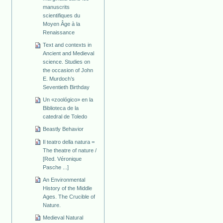
manuscrits
scientifiques du
Moyen Âge à la
Renaissance
Text and contexts in
Ancient and Medieval
science. Studies on
the occasion of John
E. Murdoch’s
Seventieth Birthday
Un «zoológico» en la
Biblioteca de la
catedral de Toledo
Beastly Behavior
Il teatro della natura =
The theatre of nature /
[Red. Véronique
Pasche ...]
An Environmental
History of the Middle
Ages. The Crucible of
Nature.
Medieval Natural