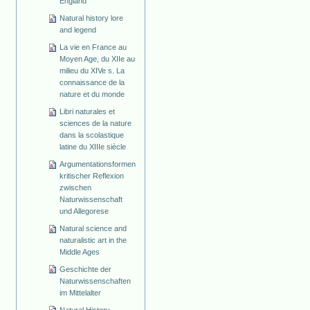
England
Natural history lore
and legend
La vie en France au
Moyen Age, du XIIe au
milieu du XIVe s. La
connaissance de la
nature et du monde
Libri naturales et
sciences de la nature
dans la scolastique
latine du XIIIe siècle
Argumentationsformen
kritischer Reflexion
zwischen
Naturwissenschaft
und Allegorese
Natural science and
naturalistic art in the
Middle Ages
Geschichte der
Naturwissenschaften
im Mittelalter
Natural History