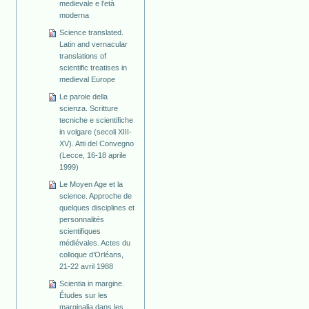
medievale e l’età
moderna
Science translated.
Latin and vernacular
translations of
scientific treatises in
medieval Europe
Le parole della
scienza. Scritture
tecniche e scientifiche
in volgare (secoli XIII-
XV). Atti del Convegno
(Lecce, 16-18 aprile
1999)
Le Moyen Age et la
science. Approche de
quelques disciplines et
personnalités
scientifiques
médiévales. Actes du
colloque d’Orléans,
21-22 avril 1988
Scientia in margine.
Études sur les
marginalia dans les