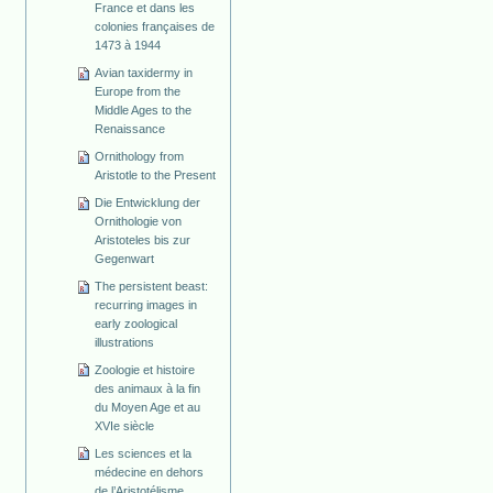
France et dans les
colonies françaises de
1473 à 1944
Avian taxidermy in
Europe from the
Middle Ages to the
Renaissance
Ornithology from
Aristotle to the Present
Die Entwicklung der
Ornithologie von
Aristoteles bis zur
Gegenwart
The persistent beast:
recurring images in
early zoological
illustrations
Zoologie et histoire
des animaux à la fin
du Moyen Age et au
XVIe siècle
Les sciences et la
médecine en dehors
de l’Aristotélisme