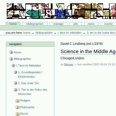
Skip
to
content.
|
Skip
Bibliographie-Portal
to
Sections
home
bibliographien
manage
wiki
news
events
navigation
Personal
tools
→
→
→
you are here:
home
bibliographien
i. tiere im mittelalter
3. tier in der kultur d
David C Lindberg
(ed.)
(
1978
)
navigation
Science in the Middle A
Home
Chicago/London.
Bibliographien
by
Bibuser
—
last modified
2007-08-24 10:20
I. Tiere im Mittelalter
1. Grundlegendes /
Einführendes
2. Das reale Tier
3. Tier in der Kultur des
Menschen
Religion
Philosophie
Recht