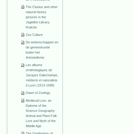
The Clusius and other
natural history
pictures in the
Jagiellon Library,
Kraków
Zoo Culture
De wetenschappen en
de geneeskunde
buiten het
Aristotelisme
Les albums
ornithologiques de
Jacques Dalechamps,
médecin et naturaliste
à Lyon (1513-1588)
Dawn of Zoology
Medieval Lore: an
Epitome of the
Science Geography
Animal and Plant Folk-
Lore and Myth of the
Middle Age
The Ornithology of