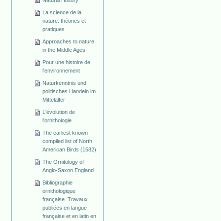
La science de la
nature: théories et
pratiques
Approaches to nature
in the Middle Ages
Pour une histoire de
l'environnement
Naturkenntnis und
politisches Handeln im
Mittelalter
L'évolution de
l'ornithologie
The earliest known
compiled list of North
American Birds (1582)
The Ornitology of
Anglo-Saxon England
Bibliographie
ornithologique
française. Travaux
publiées en langue
française et en latin en