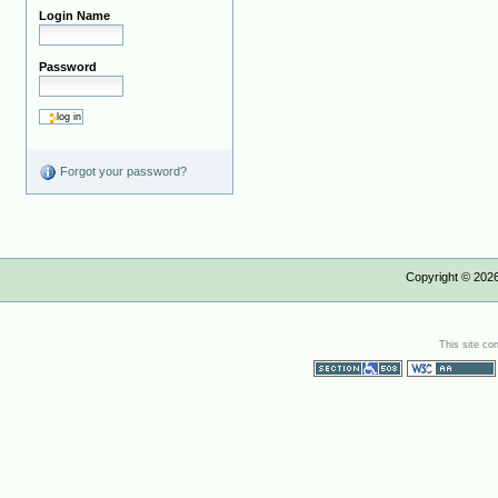
Login Name
Password
Forgot your password?
Copyright ©
202
This site co
Section 508
WCAG