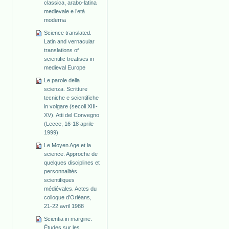
classica, arabo-latina
medievale e l’età
moderna
Science translated.
Latin and vernacular
translations of
scientific treatises in
medieval Europe
Le parole della
scienza. Scritture
tecniche e scientifiche
in volgare (secoli XIII-
XV). Atti del Convegno
(Lecce, 16-18 aprile
1999)
Le Moyen Age et la
science. Approche de
quelques disciplines et
personnalités
scientifiques
médiévales. Actes du
colloque d’Orléans,
21-22 avril 1988
Scientia in margine.
Études sur les