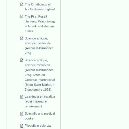
The Ornithology of
Anglo-Saxon England
The First Fossil
Hunters: Paleontology
in Greek and Roman
Times
Science antique,
science médiévale
(Autour d’Avranches
235)
Science antique,
science médiévale
(Autour d’Avranches
235). Actes du
Colloque International
(Mont-Saint-Michel, 4-
7 septembre 1998)
La ciència en català a
l’edat mitjana i el
renaixement
Scientific and medical
books
Filosofia e scienza