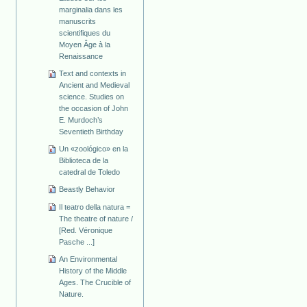
marginalia dans les
manuscrits
scientifiques du
Moyen Âge à la
Renaissance
Text and contexts in
Ancient and Medieval
science. Studies on
the occasion of John
E. Murdoch’s
Seventieth Birthday
Un «zoológico» en la
Biblioteca de la
catedral de Toledo
Beastly Behavior
Il teatro della natura =
The theatre of nature /
[Red. Véronique
Pasche ...]
An Environmental
History of the Middle
Ages. The Crucible of
Nature.