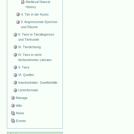
Medieval Natural
History
4. Tier in der Kunst
5. Angrenzende Epochen
und Räume
II. Tiere in Tierallegorese
und Tierkunde
III. Tierdichtung
IV. Tiere in nicht-
tierbestimmter Literatur
V. Tiere
VI. Quellen
Interimsfolder: Zweifelsfälle
Listenformate
Manage
Wiki
News
Events