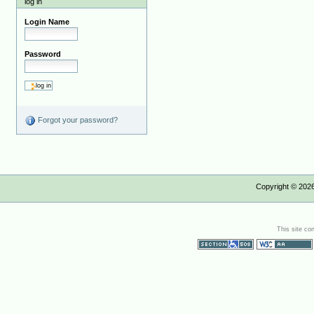
log in
Login Name
Password
Forgot your password?
Copyright ©
202
This site co
Section 508
WCAG