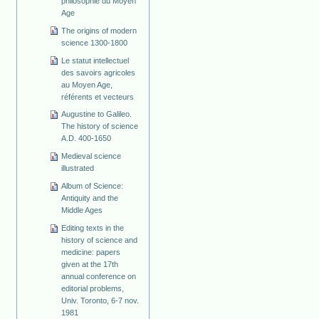
philosophie du Moyen
Age
The origins of modern
science 1300-1800
Le statut intellectuel
des savoirs agricoles
au Moyen Age,
référents et vecteurs
Augustine to Galileo.
The history of science
A.D. 400-1650
Medieval science
illustrated
Album of Science:
Antiquity and the
Middle Ages
Editing texts in the
history of science and
medicine: papers
given at the 17th
annual conference on
editorial problems,
Univ. Toronto, 6-7 nov.
1981