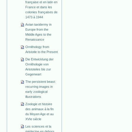
française et en latin en
France et dans les
colonies françaises de
1473 à 1944
Avian taxidermy in
Europe from the
Middle Ages to the
Renaissance
Ornithology from
Aristotle to the Present
Die Entwicklung der
Ornithologie von
Aristoteles bis zur
Gegenwart
The persistent beast:
recurring images in
early zoological
illustrations
Zoologie et histoire
des animaux à la fin
du Moyen Age et au
XVIe siècle
Les sciences et la
médecine en dehors