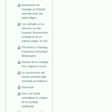
Dictionnaire de
Zoologie ou Histoire
naturelle publ. par
l'abbé Migne
Los animales en la
ciencia y la vida
humana. Ilustraciones
zoológicas de un
milenio (Siglos XI-XX)
The history of biology.
A selected, annotated
bibliography
Histoire de la zoologie.
Des origines à Linné
La conoscenza del
mondo animale dalla
romanità al medioevo
Tierkunde
Pour une étude
scientifique et critique
de la zoologie
médiévale