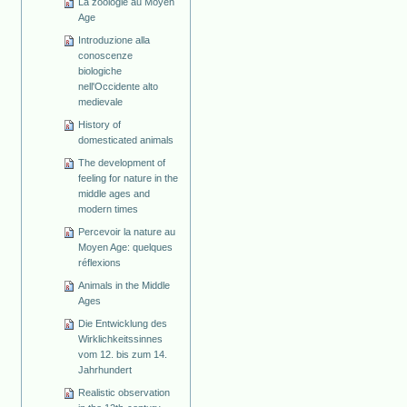
La zoologie au Moyen
Age
Introduzione alla
conoscenze
biologiche
nell'Occidente alto
medievale
History of
domesticated animals
The development of
feeling for nature in the
middle ages and
modern times
Percevoir la nature au
Moyen Age: quelques
réflexions
Animals in the Middle
Ages
Die Entwicklung des
Wirklichkeitssinnes
vom 12. bis zum 14.
Jahrhundert
Realistic observation