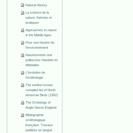
Natural History
La science de la
nature: théories et
pratiques
Approaches to nature
in the Middle Ages
Pour une histoire de
l'environnement
Naturkenntnis und
politisches Handeln im
Mittelalter
L'évolution de
l'ornithologie
The earliest known
compiled list of North
American Birds (1582)
The Ornitology of
Anglo-Saxon England
Bibliographie
ornithologique
française. Travaux
publiées en langue