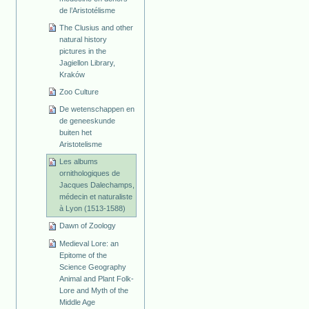
de l’Aristotélisme
The Clusius and other
natural history
pictures in the
Jagiellon Library,
Kraków
Zoo Culture
De wetenschappen en
de geneeskunde
buiten het
Aristotelisme
Les albums
ornithologiques de
Jacques Dalechamps,
médecin et naturaliste
à Lyon (1513-1588)
Dawn of Zoology
Medieval Lore: an
Epitome of the
Science Geography
Animal and Plant Folk-
Lore and Myth of the
Middle Age