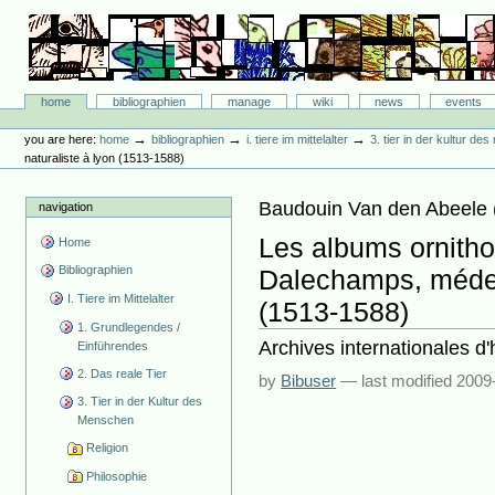
Skip
to
content.
|
Skip
Bibliographie-Portal
to
Sections
home
bibliographien
manage
wiki
news
events
navigation
Personal
tools
→
→
→
you are here:
home
bibliographien
i. tiere im mittelalter
3. tier in der kultur d
naturaliste à lyon (1513-1588)
Baudouin Van den Abeele
navigation
Les albums ornith
Home
Bibliographien
Dalechamps, médeci
I. Tiere im Mittelalter
(1513-1588)
1. Grundlegendes /
Archives internationales d'
Einführendes
2. Das reale Tier
by
Bibuser
—
last modified
2009
3. Tier in der Kultur des
Menschen
Religion
Philosophie