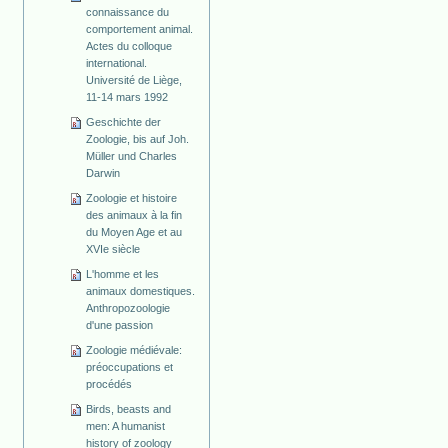
connaissance du
comportement animal.
Actes du colloque
international.
Université de Liège,
11-14 mars 1992
Geschichte der
Zoologie, bis auf Joh.
Müller und Charles
Darwin
Zoologie et histoire
des animaux à la fin
du Moyen Age et au
XVIe siècle
L'homme et les
animaux domestiques.
Anthropozoologie
d'une passion
Zoologie médiévale:
préoccupations et
procédés
Birds, beasts and
men: A humanist
history of zoology