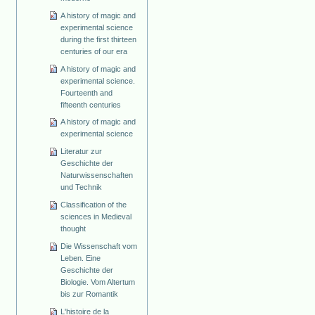
A history of magic and
experimental science
during the first thirteen
centuries of our era
A history of magic and
experimental science.
Fourteenth and
fifteenth centuries
A history of magic and
experimental science
Literatur zur
Geschichte der
Naturwissenschaften
und Technik
Classification of the
sciences in Medieval
thought
Die Wissenschaft vom
Leben. Eine
Geschichte der
Biologie. Vom Altertum
bis zur Romantik
L'histoire de la