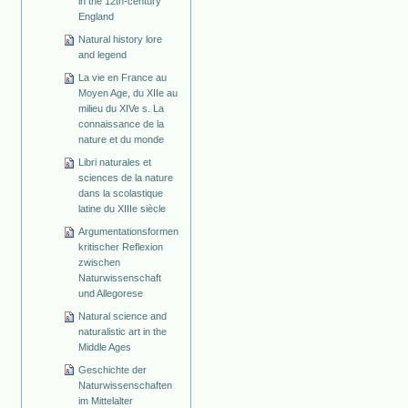
in the 12th-century
England
Natural history lore
and legend
La vie en France au
Moyen Age, du XIIe au
milieu du XIVe s. La
connaissance de la
nature et du monde
Libri naturales et
sciences de la nature
dans la scolastique
latine du XIIIe siècle
Argumentationsformen
kritischer Reflexion
zwischen
Naturwissenschaft
und Allegorese
Natural science and
naturalistic art in the
Middle Ages
Geschichte der
Naturwissenschaften
im Mittelalter