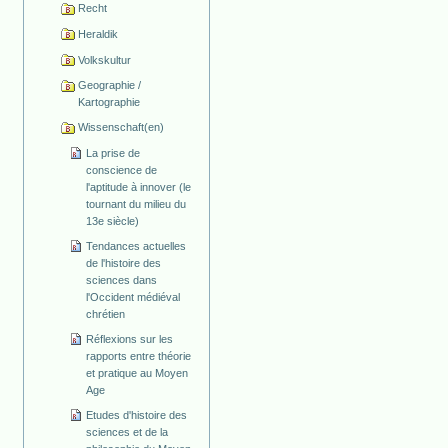
Recht
Heraldik
Volkskultur
Geographie /
Kartographie
Wissenschaft(en)
La prise de
conscience de
l'aptitude à innover (le
tournant du milieu du
13e siècle)
Tendances actuelles
de l'histoire des
sciences dans
l'Occident médiéval
chrétien
Réflexions sur les
rapports entre théorie
et pratique au Moyen
Age
Etudes d'histoire des
sciences et de la