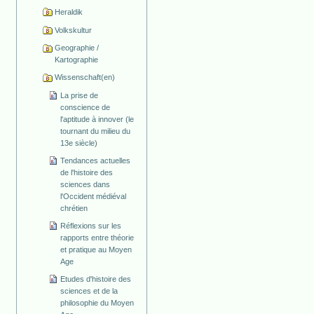
Heraldik
Volkskultur
Geographie /
Kartographie
Wissenschaft(en)
La prise de
conscience de
l'aptitude à innover (le
tournant du milieu du
13e siècle)
Tendances actuelles
de l'histoire des
sciences dans
l'Occident médiéval
chrétien
Réflexions sur les
rapports entre théorie
et pratique au Moyen
Age
Etudes d'histoire des
sciences et de la
philosophie du Moyen