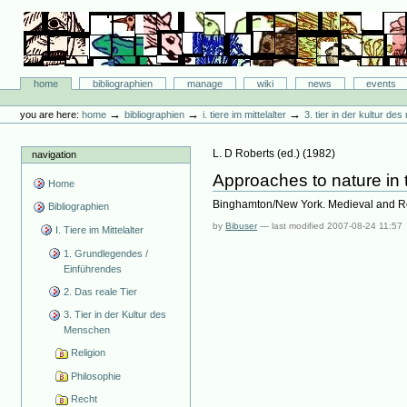
Skip
to
content.
|
Skip
Bibliographie-Portal
to
Sections
home
bibliographien
manage
wiki
news
events
navigation
Personal
tools
→
→
→
you are here:
home
bibliographien
i. tiere im mittelalter
3. tier in der kultur d
L. D Roberts
(ed.)
(
1982
)
navigation
Approaches to nature in
Home
Binghamton/New York. Medieval and Re
Bibliographien
by
Bibuser
—
last modified
2007-08-24 11:57
I. Tiere im Mittelalter
1. Grundlegendes /
Einführendes
2. Das reale Tier
3. Tier in der Kultur des
Menschen
Religion
Philosophie
Recht