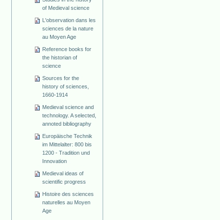
of Medieval science
L'observation dans les
sciences de la nature
au Moyen Age
Reference books for
the historian of
science
Sources for the
history of sciences,
1660-1914
Medieval science and
technology. A selected,
annoted bibliography
Europäische Technik
im Mittelalter: 800 bis
1200 - Tradition und
Innovation
Medieval ideas of
scientific progress
Histoire des sciences
naturelles au Moyen
Age