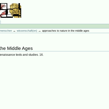
→
→
es menschen
wissenschaft(en)
approaches to nature in the middle ages
 the Middle Ages
naissance texts and studies. 16.