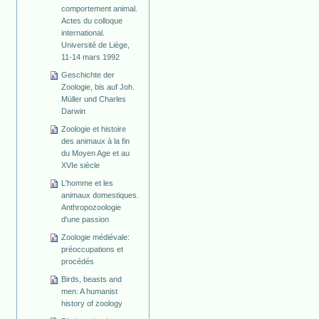
comportement animal.
Actes du colloque
international.
Université de Liège,
11-14 mars 1992
Geschichte der
Zoologie, bis auf Joh.
Müller und Charles
Darwin
Zoologie et histoire
des animaux à la fin
du Moyen Age et au
XVIe siècle
L'homme et les
animaux domestiques.
Anthropozoologie
d'une passion
Zoologie médiévale:
préoccupations et
procédés
Birds, beasts and
men: A humanist
history of zoology