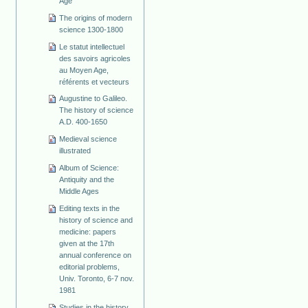
Age
The origins of modern
science 1300-1800
Le statut intellectuel
des savoirs agricoles
au Moyen Age,
référents et vecteurs
Augustine to Galileo.
The history of science
A.D. 400-1650
Medieval science
illustrated
Album of Science:
Antiquity and the
Middle Ages
Editing texts in the
history of science and
medicine: papers
given at the 17th
annual conference on
editorial problems,
Univ. Toronto, 6-7 nov.
1981
Studies in the history