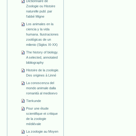
Dictionnaire de
Zoologie ou Histoire
naturelle publ. par
l'abbé Migne
Los animales en la
ciencia y la vida
humana. Ilustraciones
zoológicas de un
milenio (Siglos XI-XX)
The history of biology.
A selected, annotated
bibliography
Histoire de la zoologie.
Des origines à Linné
La conoscenza del
mondo animale dalla
romanità al medioevo
Tierkunde
Pour une étude
scientifique et critique
de la zoologie
médiévale
La zoologie au Moyen