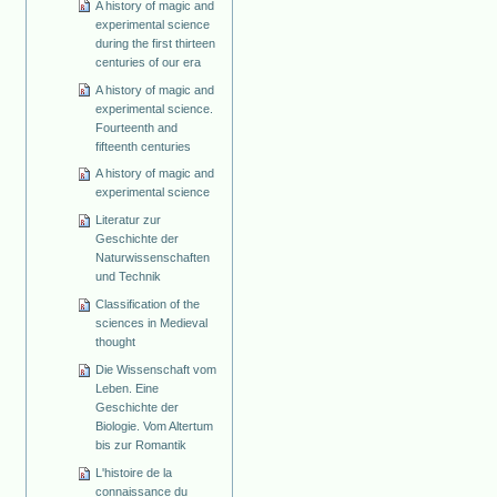
A history of magic and
experimental science
during the first thirteen
centuries of our era
A history of magic and
experimental science.
Fourteenth and
fifteenth centuries
A history of magic and
experimental science
Literatur zur
Geschichte der
Naturwissenschaften
und Technik
Classification of the
sciences in Medieval
thought
Die Wissenschaft vom
Leben. Eine
Geschichte der
Biologie. Vom Altertum
bis zur Romantik
L'histoire de la
connaissance du