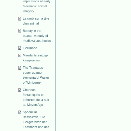
implications of early
Germanic animal
imagery
La croix sur la tête
d'un animal
Beauty in the
beasts: A study of
medieval aesthetics
Tierkunde
Maerlants zintuig-
kampioenen
The Tractatus
super quatuor
elementa of Walter
of Wimborne
Chasses
fantastiques et
cohortes de la nuit
au Moyen Age
Speculum
Bestialitatis. Die
Tiergestalten der
Fastnacht und des