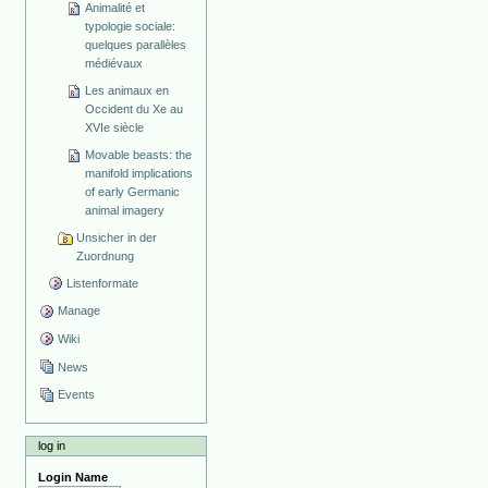
Animalité et
typologie sociale:
quelques parallèles
médiévaux
Les animaux en
Occident du Xe au
XVIe siècle
Movable beasts: the
manifold implications
of early Germanic
animal imagery
Unsicher in der
Zuordnung
Listenformate
Manage
Wiki
News
Events
log in
Login Name