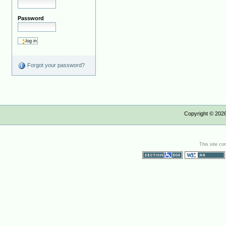
Password
Forgot your password?
Copyright ©
202
This site co
Section 508
WCAG