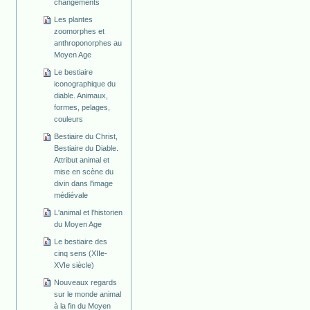
changements
Les plantes
zoomorphes et
anthroponorphes au
Moyen Age
Le bestiaire
iconographique du
diable. Animaux,
formes, pelages,
couleurs
Bestiaire du Christ,
Bestiaire du Diable.
Attribut animal et
mise en scène du
divin dans l'image
médiévale
L'animal et l'historien
du Moyen Age
Le bestiaire des
cinq sens (XIIe-
XVIe siècle)
Nouveaux regards
sur le monde animal
à la fin du Moyen