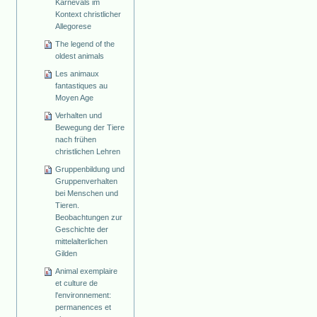
Karnevals im
Kontext christlicher
Allegorese
The legend of the
oldest animals
Les animaux
fantastiques au
Moyen Age
Verhalten und
Bewegung der Tiere
nach frühen
christlichen Lehren
Gruppenbildung und
Gruppenverhalten
bei Menschen und
Tieren.
Beobachtungen zur
Geschichte der
mittelalterlichen
Gilden
Animal exemplaire
et culture de
l'environnement:
permanences et