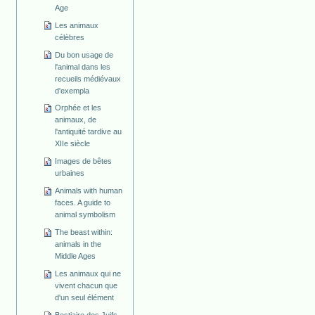
Age
Les animaux
célèbres
Du bon usage de
l'animal dans les
recueils médiévaux
d'exempla
Orphée et les
animaux, de
l'antiquité tardive au
XIIe siècle
Images de bêtes
urbaines
Animals with human
faces. A guide to
animal symbolism
The beast within:
animals in the
Middle Ages
Les animaux qui ne
vivent chacun que
d'un seul élément