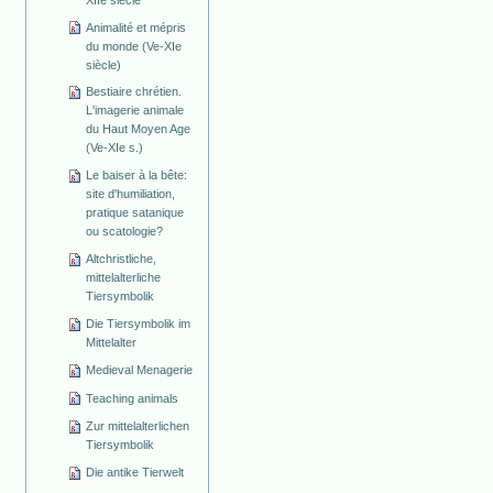
Animalité et mépris
du monde (Ve-XIe
siècle)
Bestiaire chrétien.
L'imagerie animale
du Haut Moyen Age
(Ve-XIe s.)
Le baiser à la bête:
site d'humiliation,
pratique satanique
ou scatologie?
Altchristliche,
mittelalterliche
Tiersymbolik
Die Tiersymbolik im
Mittelalter
Medieval Menagerie
Teaching animals
Zur mittelalterlichen
Tiersymbolik
Die antike Tierwelt