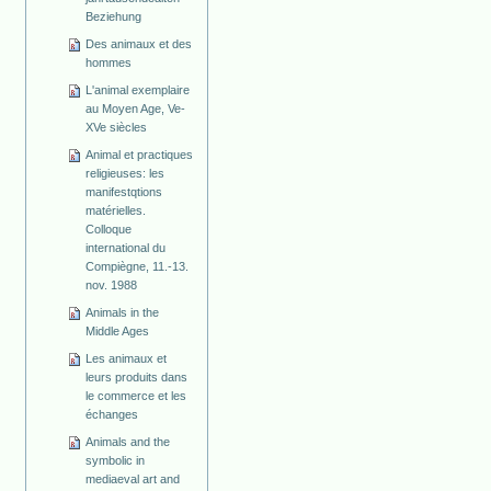
Beziehung
Des animaux et des
hommes
L'animal exemplaire
au Moyen Age, Ve-
XVe siècles
Animal et practiques
religieuses: les
manifestqtions
matérielles.
Colloque
international du
Compiègne, 11.-13.
nov. 1988
Animals in the
Middle Ages
Les animaux et
leurs produits dans
le commerce et les
échanges
Animals and the
symbolic in
mediaeval art and