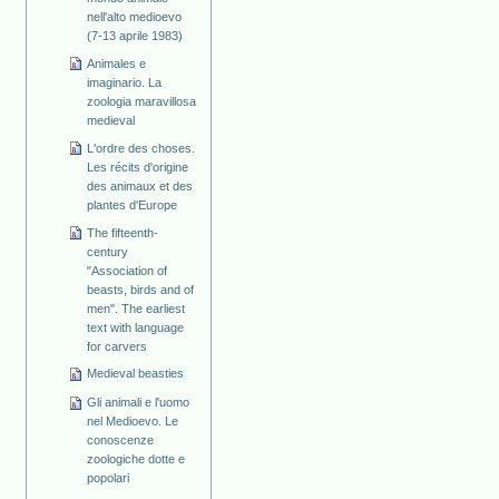
nell'alto medioevo
(7-13 aprile 1983)
Animales e
imaginario. La
zoologia maravillosa
medieval
L'ordre des choses.
Les récits d'origine
des animaux et des
plantes d'Europe
The fifteenth-
century
"Association of
beasts, birds and of
men". The earliest
text with language
for carvers
Medieval beasties
Gli animali e l'uomo
nel Medioevo. Le
conoscenze
zoologiche dotte e
popolari