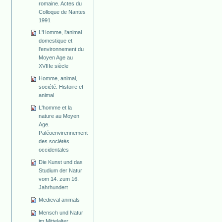
romaine. Actes du
Colloque de Nantes
1991
L'Homme, l'animal
domestique et
l'environnement du
Moyen Age au
XVIIIe siècle
Homme, animal,
société. Histoire et
animal
L'homme et la
nature au Moyen
Age.
Paléoenvirennement
des sociétés
occidentales
Die Kunst und das
Studium der Natur
vom 14. zum 16.
Jahrhundert
Medieval animals
Mensch und Natur
im Mittelalter