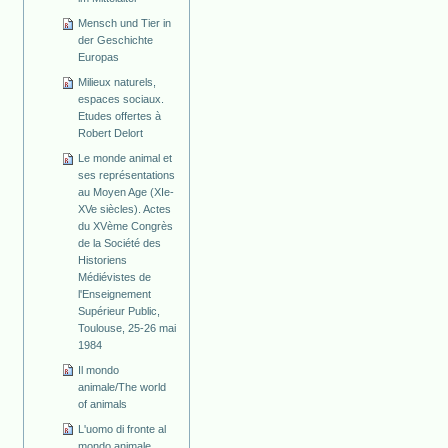
Mensch und Tier in
der Geschichte
Europas
Milieux naturels,
espaces sociaux.
Etudes offertes à
Robert Delort
Le monde animal et
ses représentations
au Moyen Age (XIe-
XVe siècles). Actes
du XVème Congrès
de la Société des
Historiens
Médiévistes de
l'Enseignement
Supérieur Public,
Toulouse, 25-26 mai
1984
Il mondo
animale/The world
of animals
L'uomo di fronte al
mondo animale