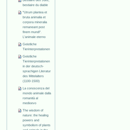
Bestiaire des Juifs,
bestiaire du diable
"Utrum plantea et
bruta animalia et
corpora mineralia
remaneant post
finem mundi".
L'animale eterno
Geistliche
Tierinterpretationen
Geistliche
Tierinterpretationen
in der deutsch-
sprachigen Literatur
des Mittelalters
(1100-1500)
La conoscenza del
mondo animale dalla
romanità al
medioevo
The wisdom of
nature: the healing
powers and
symbolism of plants