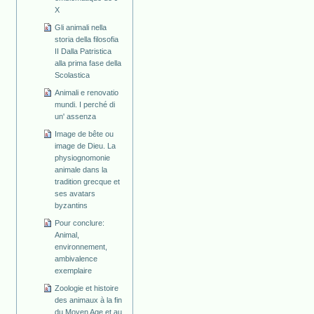
X
Gli animali nella
storia della filosofia
II Dalla Patristica
alla prima fase della
Scolastica
Animali e renovatio
mundi. I perché di
un' assenza
Image de bête ou
image de Dieu. La
physiognomonie
animale dans la
tradition grecque et
ses avatars
byzantins
Pour conclure:
Animal,
environnement,
ambivalence
exemplaire
Zoologie et histoire
des animaux à la fin
du Moyen Age et au