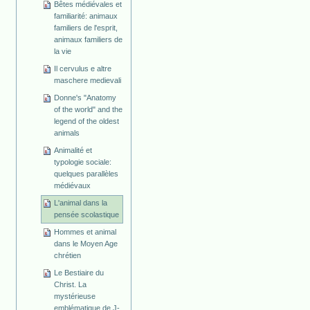
Bêtes médiévales et
familiarité: animaux
familiers de l'esprit,
animaux familiers de
la vie
Il cervulus e altre
maschere medievali
Donne's "Anatomy
of the world" and the
legend of the oldest
animals
Animalité et
typologie sociale:
quelques parallèles
médiévaux
L'animal dans la
pensée scolastique
Hommes et animal
dans le Moyen Age
chrétien
Le Bestiaire du
Christ. La
mystérieuse
emblématique de J-