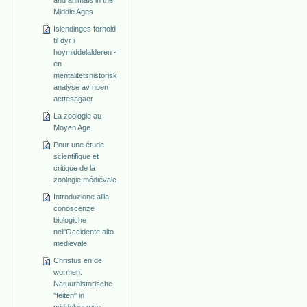
and animals in the
Middle Ages
Islendinges forhold
til dyr i
hoymiddelalderen -
en
mentalitetshistorisk
analyse av noen
aettesagaer
La zoologie au
Moyen Age
Pour une étude
scientifique et
critique de la
zoologie médiévale
Introduzione allla
conoscenze
biologiche
nell'Occidente alto
medievale
Christus en de
wormen.
Natuurhistorische
"feiten" in
middeleeuwse