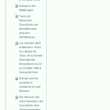
Animals in the
Middle Ages
Tiere und
Menschen.
Geschichte und
Aktualität eines
prekären
Verhältnisses
Les animaux dans
la littérature. Actes
du colloque de
Tokyo de la Société
Internationale
Renardienne du 22
au 24 juillet 1996 à
l'université Keoi
Animals and the
symbolic in
mediaeval art and
literature
Der Mensch und
seine Haustiere. Die
Geschichte einer
jahrtausendealten