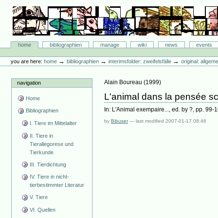
Skip
to
content.
|
Skip
Bibliographie-Portal
to
Sections
home
bibliographien
manage
wiki
news
events
navigation
Personal
tools
→
→
→
you are here:
home
bibliographien
interimsfolder: zweifelsfälle
original: allgem
Alain Boureau
(
1999
)
navigation
L'animal dans la pensée sc
Home
In: L'Animal exempaire..., ed. by ?, pp. 99-
Bibliographien
by
Bibuser
—
last modified
2007-01-17 08:46
I. Tiere im Mittelalter
II. Tiere in
Tierallegorese und
Tierkunde
III. Tierdichtung
IV. Tiere in nicht-
tierbestimmter Literatur
V. Tiere
VI. Quellen