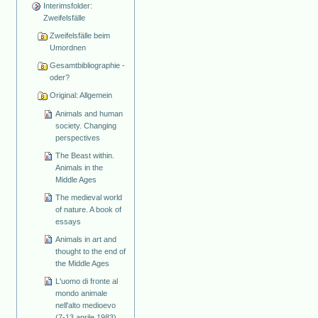
Interimsfolder:
Zweifelsfälle
Zweifelsfälle beim
Umordnen
Gesamtbibliographie -
oder?
Original: Allgemein
Animals and human
society. Changing
perspectives
The Beast within.
Animals in the
Middle Ages
The medieval world
of nature. A book of
essays
Animals in art and
thought to the end of
the Middle Ages
L'uomo di fronte al
mondo animale
nell'alto medioevo
(7-13 aprile 1983)