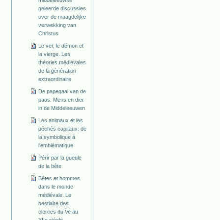
geleerde discussies
over de maagdelijke
verwekking van
Christus
Le ver, le démon et
la vierge. Les
théories médiévales
de la génération
extraordinaire
De papegaai van de
paus. Mens en dier
in de Middeleeuwen
Les animaux et les
péchés capitaux: de
la symbolique à
l'emblématique
Périr par la gueule
de la bête
Bêtes et hommes
dans le monde
médiévale. Le
bestiaire des
clerces du Ve au
XIIe siècle