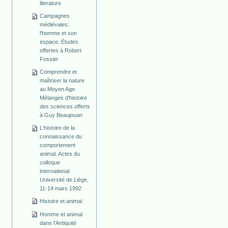
literature
Campagnes
médiévales:
l'homme et son
espace. Études
offertes à Robert
Fossier
Comprendre et
maîtriser la nature
au Moyen Age.
Mélanges d'histoire
des sciences offerts
à Guy Beaujouan
L'histoire de la
connaissance du
comportement
animal. Actes du
colloque
international.
Université de Liège,
11-14 mars 1992
Histoire et animal
Homme et animal
dans l'Antiquité