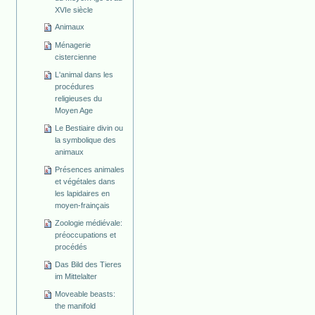
XVIe siècle
Animaux
Ménagerie
cistercienne
L'animal dans les
procédures
religieuses du
Moyen Age
Le Bestiaire divin ou
la symbolique des
animaux
Présences animales
et végétales dans
les lapidaires en
moyen-frainçais
Zoologie médiévale:
préoccupations et
procédés
Das Bild des Tieres
im Mittelalter
Moveable beasts:
the manifold