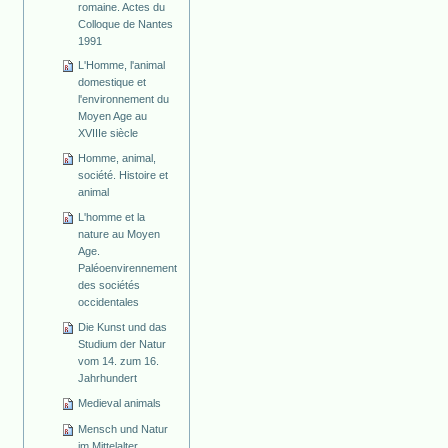
romaine. Actes du
Colloque de Nantes
1991
L'Homme, l'animal
domestique et
l'environnement du
Moyen Age au
XVIIIe siècle
Homme, animal,
société. Histoire et
animal
L'homme et la
nature au Moyen
Age.
Paléoenvirennement
des sociétés
occidentales
Die Kunst und das
Studium der Natur
vom 14. zum 16.
Jahrhundert
Medieval animals
Mensch und Natur
im Mittelalter