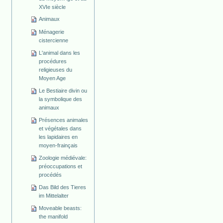
XVIe siècle
Animaux
Ménagerie
cistercienne
L'animal dans les
procédures
religieuses du
Moyen Age
Le Bestiaire divin ou
la symbolique des
animaux
Présences animales
et végétales dans
les lapidaires en
moyen-frainçais
Zoologie médiévale:
préoccupations et
procédés
Das Bild des Tieres
im Mittelalter
Moveable beasts:
the manifold