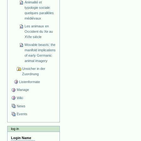
Animalité et
typologie sociale:
quelques parallèles
médiévaux
Les animaux en
Occident du Xe au
XVIe siècle
Movable beasts: the
manifold implications
of early Germanic
animal imagery
Unsicher in der
Zuordnung
Listenformate
Manage
Wiki
News
Events
log in
Login Name