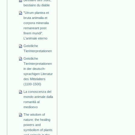
Bestiaire des Juifs,
bestiaire du diable
"Utrum plantea et
bruta animalia et
corpora mineralia
remaneant post
finem mundi".
L'animale eterno
Geistliche
Tierinterpretationen
Geistliche
Tierinterpretationen
in der deutsch-
sprachigen Literatur
des Mittelalters
(1100-1500)
La conoscenza del
mondo animale dalla
romanità al
medioevo
The wisdom of
nature: the healing
powers and
symbolism of plants