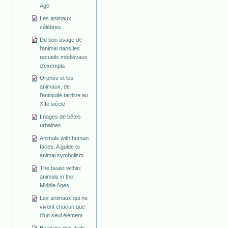
Age
Les animaux
célèbres
Du bon usage de
l'animal dans les
recueils médiévaux
d'exempla
Orphée et les
animaux, de
l'antiquité tardive au
XIIe siècle
Images de bêtes
urbaines
Animals with human
faces. A guide to
animal symbolism
The beast within:
animals in the
Middle Ages
Les animaux qui ne
vivent chacun que
d'un seul élément