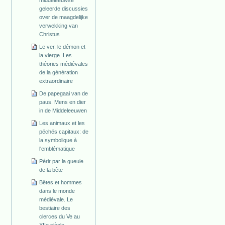
geleerde discussies
over de maagdelijke
verwekking van
Christus
Le ver, le démon et
la vierge. Les
théories médiévales
de la génération
extraordinaire
De papegaai van de
paus. Mens en dier
in de Middeleeuwen
Les animaux et les
péchés capitaux: de
la symbolique à
l'emblématique
Périr par la gueule
de la bête
Bêtes et hommes
dans le monde
médiévale. Le
bestiaire des
clerces du Ve au
XIIe siècle