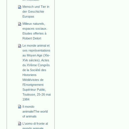
Mensch und Tier in
der Geschichte
Europas
Milieux naturels,
espaces sociaux.
Etudes offertes à
Robert Delort
Le monde animal et
ses représentations
au Moyen Age (XIe-
XVe siècles). Actes
du XVème Congrès
de la Société des
Historiens
Médiévistes de
l'Enseignement
Supérieur Public,
Toulouse, 25-26 mai
1984
Il mondo
animale/The world
of animals
L'uomo di fronte al
mondo animale