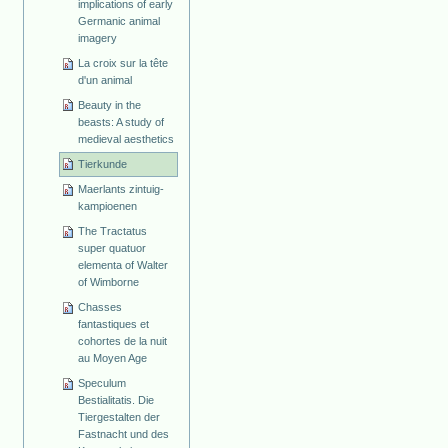
implications of early
Germanic animal
imagery
La croix sur la tête
d'un animal
Beauty in the
beasts: A study of
medieval aesthetics
Tierkunde
Maerlants zintuig-
kampioenen
The Tractatus
super quatuor
elementa of Walter
of Wimborne
Chasses
fantastiques et
cohortes de la nuit
au Moyen Age
Speculum
Bestialitatis. Die
Tiergestalten der
Fastnacht und des