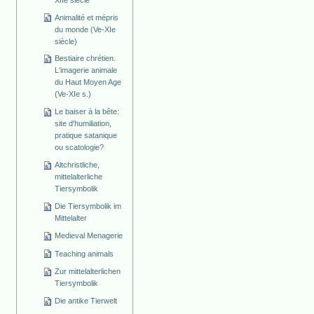
Animalité et mépris
du monde (Ve-XIe
siècle)
Bestiaire chrétien.
L'imagerie animale
du Haut Moyen Age
(Ve-XIe s.)
Le baiser à la bête:
site d'humiliation,
pratique satanique
ou scatologie?
Altchristliche,
mittelalterliche
Tiersymbolik
Die Tiersymbolik im
Mittelalter
Medieval Menagerie
Teaching animals
Zur mittelalterlichen
Tiersymbolik
Die antike Tierwelt