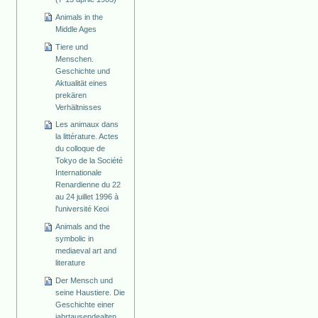
Animals in the
Middle Ages
Tiere und
Menschen.
Geschichte und
Aktualität eines
prekären
Verhältnisses
Les animaux dans
la littérature. Actes
du colloque de
Tokyo de la Société
Internationale
Renardienne du 22
au 24 juillet 1996 à
l'université Keoi
Animals and the
symbolic in
mediaeval art and
literature
Der Mensch und
seine Haustiere. Die
Geschichte einer
jahrtausendealten