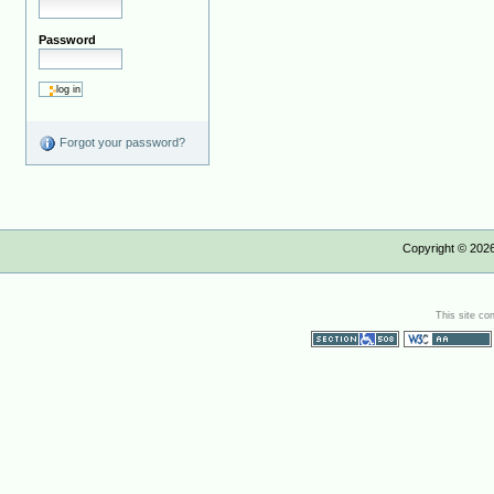
Password
Forgot your password?
Copyright ©
202
This site co
Section 508
WCAG