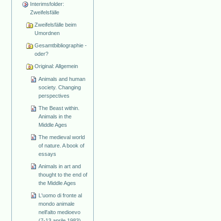
Interimsfolder:
Zweifelsfälle
Zweifelsfälle beim
Umordnen
Gesamtbibliographie -
oder?
Original: Allgemein
Animals and human
society. Changing
perspectives
The Beast within.
Animals in the
Middle Ages
The medieval world
of nature. A book of
essays
Animals in art and
thought to the end of
the Middle Ages
L'uomo di fronte al
mondo animale
nell'alto medioevo
(7-13 aprile 1983)