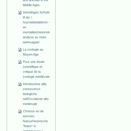
and animals in the
Middle Ages
Islendinges forhold
til dyr i
hoymiddelalderen -
en
mentalitetshistorisk
analyse av noen
aettesagaer
La zoologie au
Moyen Age
Pour une étude
scientifique et
critique de la
zoologie médiévale
Introduzione allla
conoscenze
biologiche
nell'Occidente alto
medievale
Christus en de
wormen.
Natuurhistorische
"feiten" in
middeleeuwse