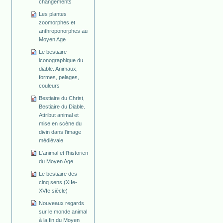
changements
Les plantes
zoomorphes et
anthroponorphes au
Moyen Age
Le bestiaire
iconographique du
diable. Animaux,
formes, pelages,
couleurs
Bestiaire du Christ,
Bestiaire du Diable.
Attribut animal et
mise en scène du
divin dans l'image
médiévale
L'animal et l'historien
du Moyen Age
Le bestiaire des
cinq sens (XIIe-
XVIe siècle)
Nouveaux regards
sur le monde animal
à la fin du Moyen