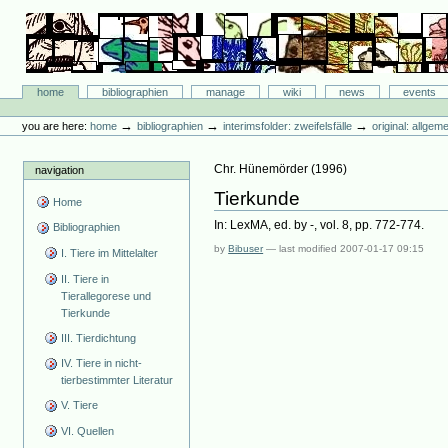
Skip
to
content.
|
Skip
Bibliographie-Portal
to
Sections
home
bibliographien
manage
wiki
news
events
navigation
Personal
tools
→
→
→
you are here:
home
bibliographien
interimsfolder: zweifelsfälle
original: allgem
Chr. Hünemörder
(
1996
)
navigation
Tierkunde
Home
In: LexMA, ed. by -, vol. 8, pp. 772-774.
Bibliographien
by
Bibuser
—
last modified
2007-01-17 09:15
I. Tiere im Mittelalter
II. Tiere in
Tierallegorese und
Tierkunde
III. Tierdichtung
IV. Tiere in nicht-
tierbestimmter Literatur
V. Tiere
VI. Quellen