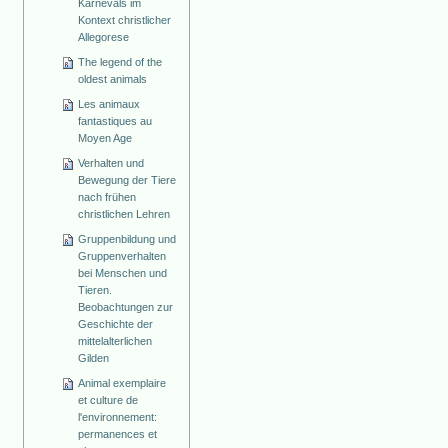
Karnevals im
Kontext christlicher
Allegorese
The legend of the
oldest animals
Les animaux
fantastiques au
Moyen Age
Verhalten und
Bewegung der Tiere
nach frühen
christlichen Lehren
Gruppenbildung und
Gruppenverhalten
bei Menschen und
Tieren.
Beobachtungen zur
Geschichte der
mittelalterlichen
Gilden
Animal exemplaire
et culture de
l'environnement:
permanences et