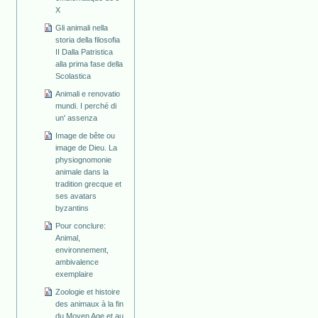
X
Gli animali nella
storia della filosofia
II Dalla Patristica
alla prima fase della
Scolastica
Animali e renovatio
mundi. I perché di
un' assenza
Image de bête ou
image de Dieu. La
physiognomonie
animale dans la
tradition grecque et
ses avatars
byzantins
Pour conclure:
Animal,
environnement,
ambivalence
exemplaire
Zoologie et histoire
des animaux à la fin
du Moyen Age et au