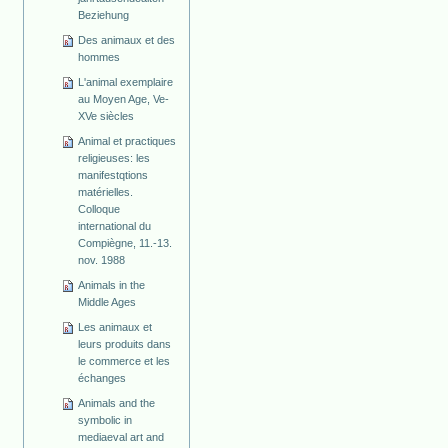
Beziehung
Des animaux et des
hommes
L'animal exemplaire
au Moyen Age, Ve-
XVe siècles
Animal et practiques
religieuses: les
manifestqtions
matérielles.
Colloque
international du
Compiègne, 11.-13.
nov. 1988
Animals in the
Middle Ages
Les animaux et
leurs produits dans
le commerce et les
échanges
Animals and the
symbolic in
mediaeval art and