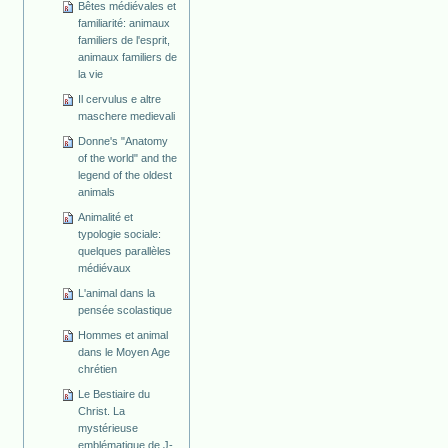
Bêtes médiévales et
familiarité: animaux
familiers de l'esprit,
animaux familiers de
la vie
Il cervulus e altre
maschere medievali
Donne's "Anatomy
of the world" and the
legend of the oldest
animals
Animalité et
typologie sociale:
quelques parallèles
médiévaux
L'animal dans la
pensée scolastique
Hommes et animal
dans le Moyen Age
chrétien
Le Bestiaire du
Christ. La
mystérieuse
emblématique de J-