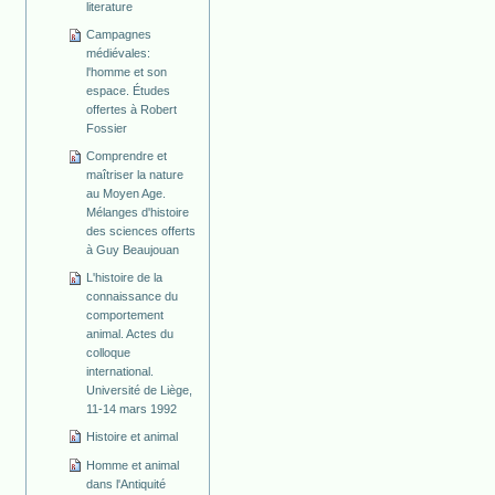
literature
Campagnes
médiévales:
l'homme et son
espace. Études
offertes à Robert
Fossier
Comprendre et
maîtriser la nature
au Moyen Age.
Mélanges d'histoire
des sciences offerts
à Guy Beaujouan
L'histoire de la
connaissance du
comportement
animal. Actes du
colloque
international.
Université de Liège,
11-14 mars 1992
Histoire et animal
Homme et animal
dans l'Antiquité