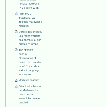
nell'alto medioevo
(7-13 aprile 1983)
Animales e
imaginario. La
zoologia maravillosa
medieval
L'ordre des choses.
Les récits d'origine
des animaux et des
plantes d'Europe
The fifteenth-
century
"Association of
beasts, birds and of
men". The earliest
text with language
for carvers
Medieval beasties
Gli animali e l'uomo
nel Medioevo. Le
conoscenze
zoologiche dotte e
popolari