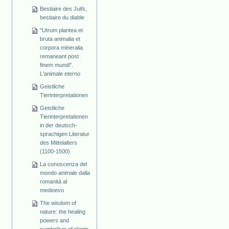
Bestiaire des Juifs,
bestiaire du diable
"Utrum plantea et
bruta animalia et
corpora mineralia
remaneant post
finem mundi".
L'animale eterno
Geistliche
Tierinterpretationen
Geistliche
Tierinterpretationen
in der deutsch-
sprachigen Literatur
des Mittelalters
(1100-1500)
La conoscenza del
mondo animale dalla
romanità al
medioevo
The wisdom of
nature: the healing
powers and