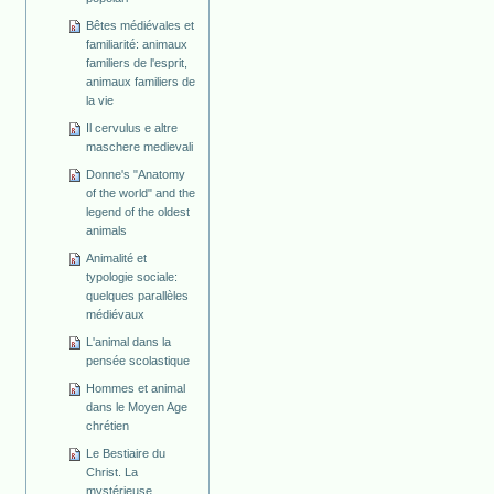
Bêtes médiévales et
familiarité: animaux
familiers de l'esprit,
animaux familiers de
la vie
Il cervulus e altre
maschere medievali
Donne's "Anatomy
of the world" and the
legend of the oldest
animals
Animalité et
typologie sociale:
quelques parallèles
médiévaux
L'animal dans la
pensée scolastique
Hommes et animal
dans le Moyen Age
chrétien
Le Bestiaire du
Christ. La
mystérieuse