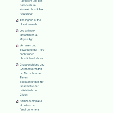
Fastnacht und des
Karnevals im
Kontext christlicher
Allegorese
The legend of the
oldest animals
Les animaux
fantastiques au
Moyen Age
Verhalten und
Bewegung der Tiere
nach frühen
christlichen Lehren
Gruppenbildung und
Gruppenverhalten
bei Menschen und
Tieren.
Beobachtungen zur
Geschichte der
mittelalterlichen
Gilden
Animal exemplaire
et culture de
l'environnement: