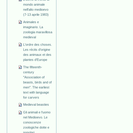
mondo animale
nell'alto medioevo
(7-13 aprile 1983)
Animales e
imaginario. La
zoologia maravillosa
medieval
L'ordre des choses.
Les récits d'origine
des animaux et des
plantes d'Europe
The fifteenth-
century
"Association of
beasts, birds and of
men". The earliest
text with language
for carvers
Medieval beasties
Gli animali e l'uomo
nel Medioevo. Le
conoscenze
zoologiche dotte e
popolari