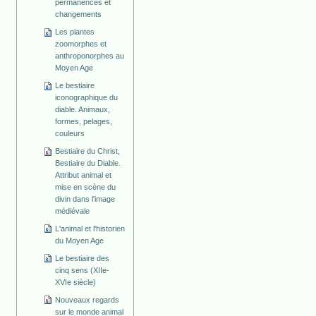
permanences et
changements
Les plantes
zoomorphes et
anthroponorphes au
Moyen Age
Le bestiaire
iconographique du
diable. Animaux,
formes, pelages,
couleurs
Bestiaire du Christ,
Bestiaire du Diable.
Attribut animal et
mise en scène du
divin dans l'image
médiévale
L'animal et l'historien
du Moyen Age
Le bestiaire des
cinq sens (XIIe-
XVIe siècle)
Nouveaux regards
sur le monde animal