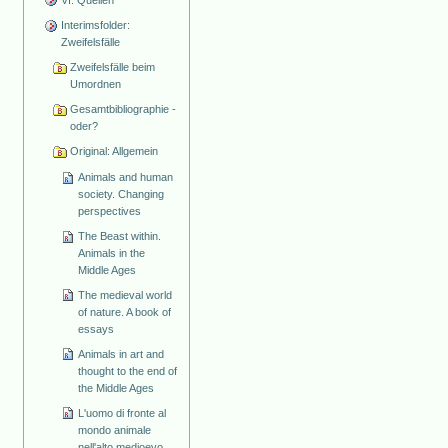
Interimsfolder:
Zweifelsfälle
Zweifelsfälle beim
Umordnen
Gesamtbibliographie -
oder?
Original: Allgemein
Animals and human
society. Changing
perspectives
The Beast within.
Animals in the
Middle Ages
The medieval world
of nature. A book of
essays
Animals in art and
thought to the end of
the Middle Ages
L'uomo di fronte al
mondo animale
nell'alto medioevo