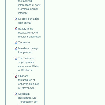
the manifold
implications of early
Germanic animal
imagery
La croix sur la tête
d'un animal
Beauty in the
beasts: A study of
medieval aesthetics
Tierkunde
Maerlants zintuig-
kampioenen
The Tractatus
super quatuor
elementa of Walter
of Wimborne
Chasses
fantastiques et
cohortes de la nuit
au Moyen Age
Speculum
Bestialitatis. Die
Tiergestalten der