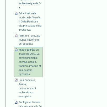
emblématique de J-
X
Gli animali nella
storia della filosofia
II Dalla Patristica
alla prima fase della
Scolastica
Animali e renovatio
mundi. I perché di
un' assenza
Image de bête ou
image de Dieu. La
physiognomonie
animale dans la
tradition grecque et
ses avatars
byzantins
Pour conclure:
Animal,
environnement,
ambivalence
exemplaire
Zoologie et histoire
des animaux à la fin