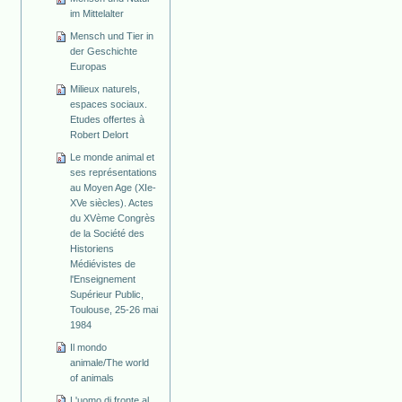
im Mittelalter
Mensch und Tier in
der Geschichte
Europas
Milieux naturels,
espaces sociaux.
Etudes offertes à
Robert Delort
Le monde animal et
ses représentations
au Moyen Age (XIe-
XVe siècles). Actes
du XVème Congrès
de la Société des
Historiens
Médiévistes de
l'Enseignement
Supérieur Public,
Toulouse, 25-26 mai
1984
Il mondo
animale/The world
of animals
L'uomo di fronte al