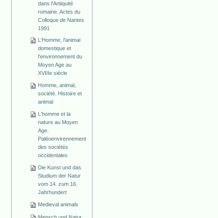
dans l'Antiquité
romaine. Actes du
Colloque de Nantes
1991
L'Homme, l'animal
domestique et
l'environnement du
Moyen Age au
XVIIIe siècle
Homme, animal,
société. Histoire et
animal
L'homme et la
nature au Moyen
Age.
Paléoenvirennement
des sociétés
occidentales
Die Kunst und das
Studium der Natur
vom 14. zum 16.
Jahrhundert
Medieval animals
Mensch und Natur