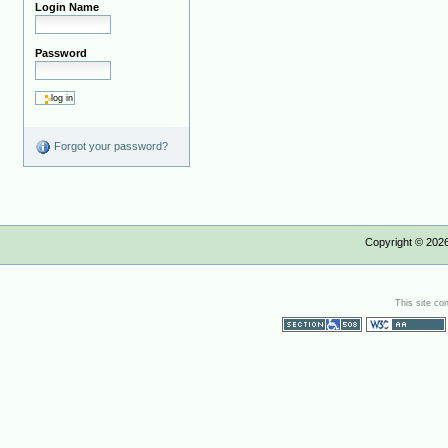
Login Name
Password
Forgot your password?
Copyright ©
202
This site co
Section 508
WCAG