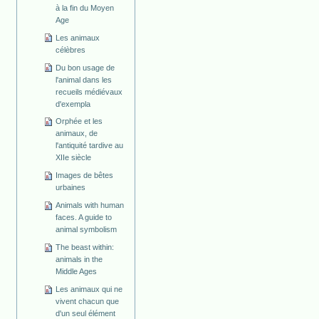
à la fin du Moyen
Age
Les animaux
célèbres
Du bon usage de
l'animal dans les
recueils médiévaux
d'exempla
Orphée et les
animaux, de
l'antiquité tardive au
XIIe siècle
Images de bêtes
urbaines
Animals with human
faces. A guide to
animal symbolism
The beast within:
animals in the
Middle Ages
Les animaux qui ne
vivent chacun que
d'un seul élément