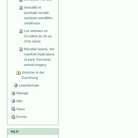
Animalité et
typologie sociale:
quelques parallèles
médiévaux
Les animaux en
Occident du Xe au
XVIe siècle
Movable beasts: the
manifold implications
of early Germanic
animal imagery
Unsicher in der
Zuordnung
Listenformate
Manage
Wiki
News
Events
log in