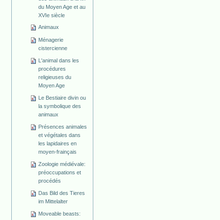
du Moyen Age et au
XVIe siècle
Animaux
Ménagerie
cistercienne
L'animal dans les
procédures
religieuses du
Moyen Age
Le Bestiaire divin ou
la symbolique des
animaux
Présences animales
et végétales dans
les lapidaires en
moyen-frainçais
Zoologie médiévale:
préoccupations et
procédés
Das Bild des Tieres
im Mittelalter
Moveable beasts: