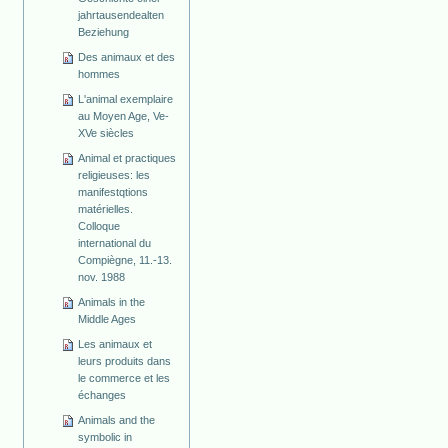
jahrtausendealten
Beziehung
Des animaux et des
hommes
L'animal exemplaire
au Moyen Age, Ve-
XVe siècles
Animal et practiques
religieuses: les
manifestqtions
matérielles.
Colloque
international du
Compiègne, 11.-13.
nov. 1988
Animals in the
Middle Ages
Les animaux et
leurs produits dans
le commerce et les
échanges
Animals and the
symbolic in