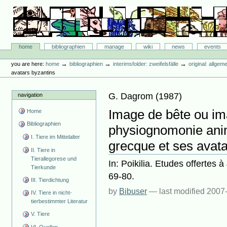
Skip
to
content.
|
Skip
Bibliographie-Portal
to
Sections
home
bibliographien
manage
wiki
news
events
navigation
Personal
tools
→
→
→
you are here:
home
bibliographien
interimsfolder: zweifelsfälle
original: allgem
avatars byzantins
G. Dagrom
(
1987
)
navigation
Image de bête ou im
Home
Bibliographien
physiognomonie anim
I. Tiere im Mittelalter
grecque et ses avata
II. Tiere in
Tierallegorese und
In: Poikilia. Etudes offertes 
Tierkunde
69-80.
III. Tierdichtung
by
Bibuser
—
last modified
2007-
IV. Tiere in nicht-
tierbestimmter Literatur
V. Tiere
VI. Quellen