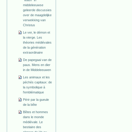
middeleeuwse
geleerde discussies
over de maagdelijke
verwekking van
Christus
Le ver, le démon et
la vierge. Les
théories médiévales
de la génération
extraordinaire
De papegaai van de
paus. Mens en dier
in de Middeleeuwen
Les animaux et les
péchés capitaux: de
la symbolique à
l'emblématique
Périr par la gueule
de la bête
Bêtes et hommes
dans le monde
médiévale. Le
bestiaire des
clerces du Ve au