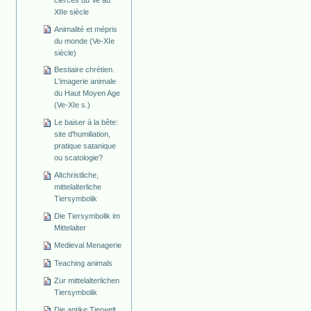
XIIe siècle
Animalité et mépris
du monde (Ve-XIe
siècle)
Bestiaire chrétien.
L'imagerie animale
du Haut Moyen Age
(Ve-XIe s.)
Le baiser à la bête:
site d'humiliation,
pratique satanique
ou scatologie?
Altchristliche,
mittelalterliche
Tiersymbolik
Die Tiersymbolik im
Mittelalter
Medieval Menagerie
Teaching animals
Zur mittelalterlichen
Tiersymbolik
Die antike Tierwelt