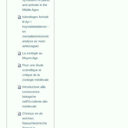
symbolism of plants
and animals in the
Middle Ages
Islendinges forhold
til dyr i
hoymiddelalderen -
en
mentalitetshistorisk
analyse av noen
aettesagaer
La zoologie au
Moyen Age
Pour une étude
scientifique et
critique de la
zoologie médiévale
Introduzione allla
conoscenze
biologiche
nell'Occidente alto
medievale
Christus en de
wormen.
Natuurhistorische
"feiten" in