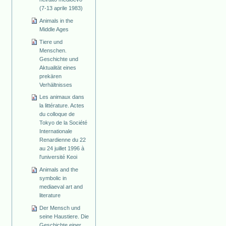
(7-13 aprile 1983)
Animals in the
Middle Ages
Tiere und
Menschen.
Geschichte und
Aktualität eines
prekären
Verhältnisses
Les animaux dans
la littérature. Actes
du colloque de
Tokyo de la Société
Internationale
Renardienne du 22
au 24 juillet 1996 à
l'université Keoi
Animals and the
symbolic in
mediaeval art and
literature
Der Mensch und
seine Haustiere. Die
Geschichte einer