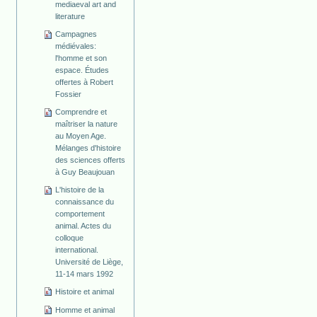
mediaeval art and
literature
Campagnes
médiévales:
l'homme et son
espace. Études
offertes à Robert
Fossier
Comprendre et
maîtriser la nature
au Moyen Age.
Mélanges d'histoire
des sciences offerts
à Guy Beaujouan
L'histoire de la
connaissance du
comportement
animal. Actes du
colloque
international.
Université de Liège,
11-14 mars 1992
Histoire et animal
Homme et animal