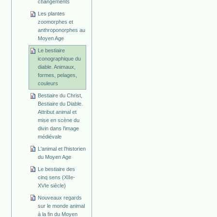
changements
Les plantes
zoomorphes et
anthroponorphes au
Moyen Age
Le bestiaire
iconographique du
diable. Animaux,
formes, pelages,
couleurs
Bestiaire du Christ,
Bestiaire du Diable.
Attribut animal et
mise en scène du
divin dans l'image
médiévale
L'animal et l'historien
du Moyen Age
Le bestiaire des
cinq sens (XIIe-
XVIe siècle)
Nouveaux regards
sur le monde animal
à la fin du Moyen