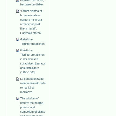
Bestiaire des Juifs,
bestiaire du diable
"Utrum plantea et
bruta animalia et
corpora mineralia
remaneant post
finem mundi".
L'animale eterno
Geistliche
Tierinterpretationen
Geistliche
Tierinterpretationen
in der deutsch-
sprachigen Literatur
des Mittelalters
(1100-1500)
La conoscenza del
mondo animale dalla
romanità al
medioevo
The wisdom of
nature: the healing
powers and
symbolism of plants