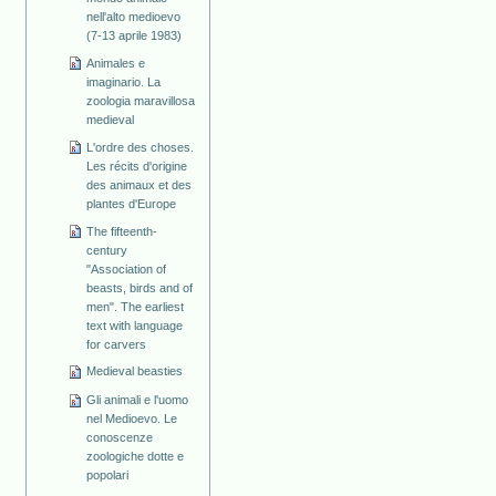
nell'alto medioevo
(7-13 aprile 1983)
Animales e
imaginario. La
zoologia maravillosa
medieval
L'ordre des choses.
Les récits d'origine
des animaux et des
plantes d'Europe
The fifteenth-
century
"Association of
beasts, birds and of
men". The earliest
text with language
for carvers
Medieval beasties
Gli animali e l'uomo
nel Medioevo. Le
conoscenze
zoologiche dotte e
popolari