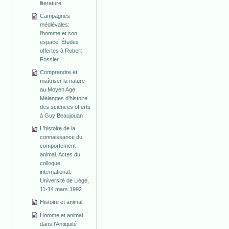
literature
Campagnes
médiévales:
l'homme et son
espace. Études
offertes à Robert
Fossier
Comprendre et
maîtriser la nature
au Moyen Age.
Mélanges d'histoire
des sciences offerts
à Guy Beaujouan
L'histoire de la
connaissance du
comportement
animal. Actes du
colloque
international.
Université de Liège,
11-14 mars 1992
Histoire et animal
Homme et animal
dans l'Antiquité