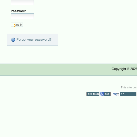
Password
Forgot your password?
Copyright ©
202
This site co
Section 508
WCAG