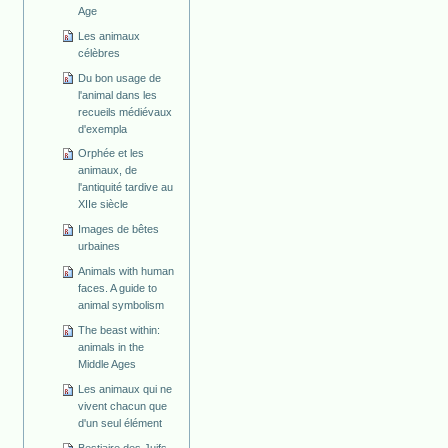
Age
Les animaux
célèbres
Du bon usage de
l'animal dans les
recueils médiévaux
d'exempla
Orphée et les
animaux, de
l'antiquité tardive au
XIIe siècle
Images de bêtes
urbaines
Animals with human
faces. A guide to
animal symbolism
The beast within:
animals in the
Middle Ages
Les animaux qui ne
vivent chacun que
d'un seul élément