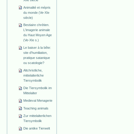
Animalité et mépris
du monde (Ve-XIe
siècle)
Bestiaire chrétien.
L'imagerie animale
du Haut Moyen Age
(Ve-XIe s.)
Le baiser à la bête:
site d'humiliation,
pratique satanique
ou scatologie?
Altchristliche,
mittelalterliche
Tiersymbolik
Die Tiersymbolik im
Mittelalter
Medieval Menagerie
Teaching animals
Zur mittelalterlichen
Tiersymbolik
Die antike Tierwelt