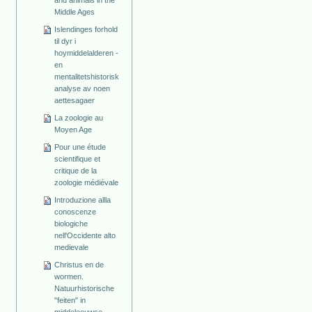
and animals in the
Middle Ages
Islendinges forhold
til dyr i
hoymiddelalderen -
en
mentalitetshistorisk
analyse av noen
aettesagaer
La zoologie au
Moyen Age
Pour une étude
scientifique et
critique de la
zoologie médiévale
Introduzione allla
conoscenze
biologiche
nell'Occidente alto
medievale
Christus en de
wormen.
Natuurhistorische
"feiten" in
middeleeuwse