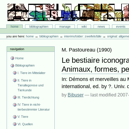
Skip
to
content.
|
Skip
Bibliographie-Portal
to
Sections
home
bibliographien
manage
wiki
news
events
navigation
Personal
tools
→
→
→
you are here:
home
bibliographien
interimsfolder: zweifelsfälle
original: allgem
M. Pastoureau
(
1990
)
navigation
Le bestiaire iconogr
Home
Bibliographien
Animaux, formes, pe
I. Tiere im Mittelalter
In: Démons et merveilles au 
II. Tiere in
international, ed. by ?. Univ.
Tierallegorese und
Tierkunde
by
Bibuser
—
last modified
2007-
III. Tierdichtung
IV. Tiere in nicht-
tierbestimmter Literatur
V. Tiere
VI. Quellen