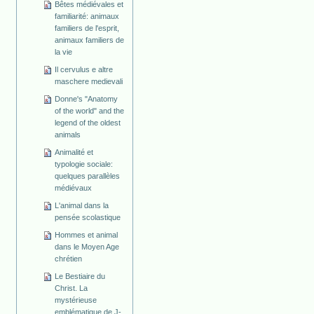
Bêtes médiévales et
familiarité: animaux
familiers de l'esprit,
animaux familiers de
la vie
Il cervulus e altre
maschere medievali
Donne's "Anatomy
of the world" and the
legend of the oldest
animals
Animalité et
typologie sociale:
quelques parallèles
médiévaux
L'animal dans la
pensée scolastique
Hommes et animal
dans le Moyen Age
chrétien
Le Bestiaire du
Christ. La
mystérieuse
emblématique de J-