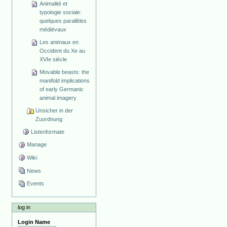
Animalité et
typologie sociale:
quelques parallèles
médiévaux
Les animaux en
Occident du Xe au
XVIe siècle
Movable beasts: the
manifold implications
of early Germanic
animal imagery
Unsicher in der
Zuordnung
Listenformate
Manage
Wiki
News
Events
log in
Login Name