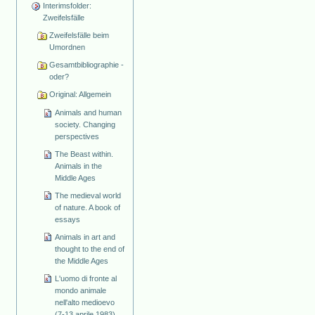
Interimsfolder:
Zweifelsfälle
Zweifelsfälle beim
Umordnen
Gesamtbibliographie -
oder?
Original: Allgemein
Animals and human
society. Changing
perspectives
The Beast within.
Animals in the
Middle Ages
The medieval world
of nature. A book of
essays
Animals in art and
thought to the end of
the Middle Ages
L'uomo di fronte al
mondo animale
nell'alto medioevo
(7-13 aprile 1983)