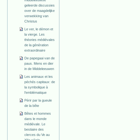
geleerde discussies
over de maagdelijke
verwekking van
Christus
Le ver, le démon et
la vierge. Les
théories médiévales
de la génération
extraordinaire
De papegaai van de
paus. Mens en dier
in de Middeleeuwen
Les animaux et les
péchés capitaux: de
la symbolique à
l'emblématique
Périr par la gueule
de la bête
Bêtes et hommes
dans le monde
médiévale. Le
bestiaire des
clerces du Ve au
XIIe siècle