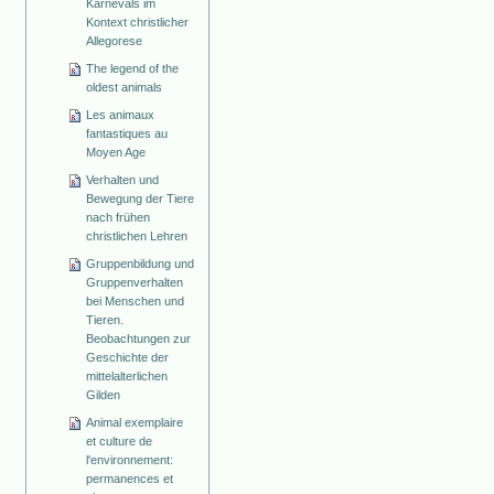
Karnevals im
Kontext christlicher
Allegorese
The legend of the
oldest animals
Les animaux
fantastiques au
Moyen Age
Verhalten und
Bewegung der Tiere
nach frühen
christlichen Lehren
Gruppenbildung und
Gruppenverhalten
bei Menschen und
Tieren.
Beobachtungen zur
Geschichte der
mittelalterlichen
Gilden
Animal exemplaire
et culture de
l'environnement:
permanences et