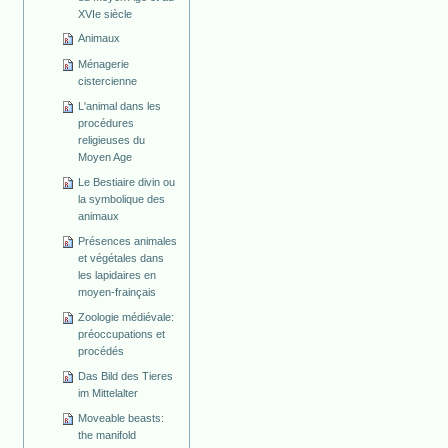
XVIe siècle
Animaux
Ménagerie
cistercienne
L'animal dans les
procédures
religieuses du
Moyen Age
Le Bestiaire divin ou
la symbolique des
animaux
Présences animales
et végétales dans
les lapidaires en
moyen-frainçais
Zoologie médiévale:
préoccupations et
procédés
Das Bild des Tieres
im Mittelalter
Moveable beasts:
the manifold