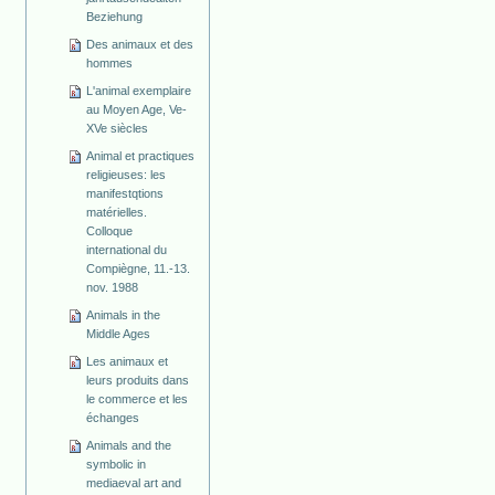
Beziehung
Des animaux et des
hommes
L'animal exemplaire
au Moyen Age, Ve-
XVe siècles
Animal et practiques
religieuses: les
manifestqtions
matérielles.
Colloque
international du
Compiègne, 11.-13.
nov. 1988
Animals in the
Middle Ages
Les animaux et
leurs produits dans
le commerce et les
échanges
Animals and the
symbolic in
mediaeval art and