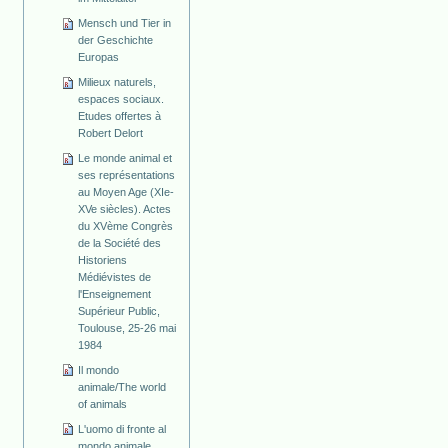
Mensch und Tier in
der Geschichte
Europas
Milieux naturels,
espaces sociaux.
Etudes offertes à
Robert Delort
Le monde animal et
ses représentations
au Moyen Age (XIe-
XVe siècles). Actes
du XVème Congrès
de la Société des
Historiens
Médiévistes de
l'Enseignement
Supérieur Public,
Toulouse, 25-26 mai
1984
Il mondo
animale/The world
of animals
L'uomo di fronte al
mondo animale