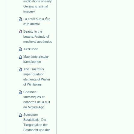
implications of early
Germanic animal
imagery
La croix sur la tête
d'un animal
Beauty in the
beasts: A study of
medieval aesthetics
Tierkunde
Maerlants zintuig-
kampioenen
The Tractatus
super quatuor
elementa of Walter
of Wimborne
Chasses
fantastiques et
cohortes de la nuit
au Moyen Age
Speculum
Bestialitatis. Die
Tiergestalten der
Fastnacht und des