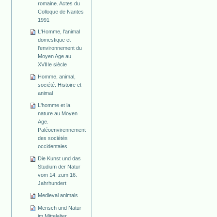
romaine. Actes du
Colloque de Nantes
1991
L'Homme, l'animal
domestique et
l'environnement du
Moyen Age au
XVIIIe siècle
Homme, animal,
société. Histoire et
animal
L'homme et la
nature au Moyen
Age.
Paléoenvirennement
des sociétés
occidentales
Die Kunst und das
Studium der Natur
vom 14. zum 16.
Jahrhundert
Medieval animals
Mensch und Natur
im Mittelalter