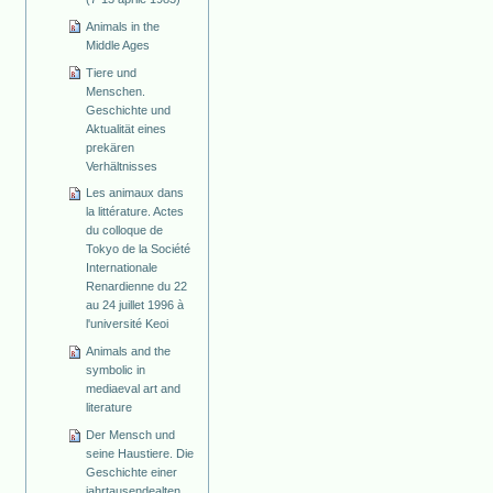
Animals in the
Middle Ages
Tiere und
Menschen.
Geschichte und
Aktualität eines
prekären
Verhältnisses
Les animaux dans
la littérature. Actes
du colloque de
Tokyo de la Société
Internationale
Renardienne du 22
au 24 juillet 1996 à
l'université Keoi
Animals and the
symbolic in
mediaeval art and
literature
Der Mensch und
seine Haustiere. Die
Geschichte einer
jahrtausendealten