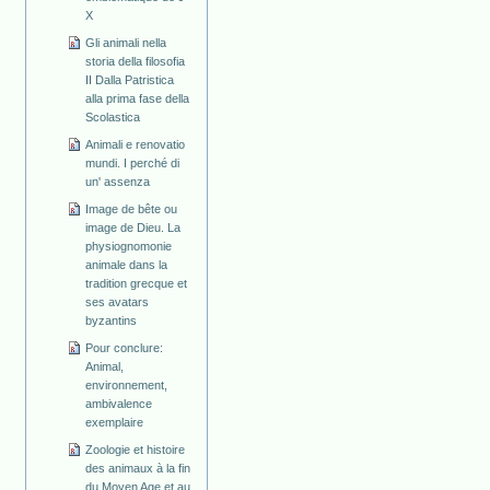
X
Gli animali nella
storia della filosofia
II Dalla Patristica
alla prima fase della
Scolastica
Animali e renovatio
mundi. I perché di
un' assenza
Image de bête ou
image de Dieu. La
physiognomonie
animale dans la
tradition grecque et
ses avatars
byzantins
Pour conclure:
Animal,
environnement,
ambivalence
exemplaire
Zoologie et histoire
des animaux à la fin
du Moyen Age et au