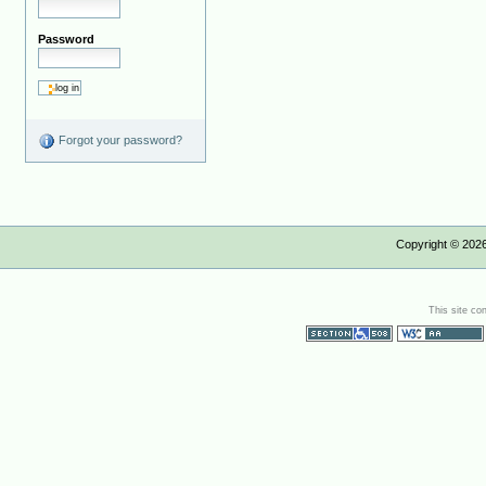
Password
Forgot your password?
Copyright ©
202
This site co
Section 508
WCAG