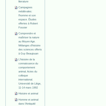
literature
Campagnes
médiévales:
l'homme et son
espace. Études
offertes à Robert
Fossier
Comprendre et
maîtriser la nature
au Moyen Age.
Mélanges d'histoire
des sciences offerts
à Guy Beaujouan
L'histoire de la
connaissance du
comportement
animal. Actes du
colloque
international.
Université de Liège,
11-14 mars 1992
Histoire et animal
Homme et animal
dans l'Antiquité