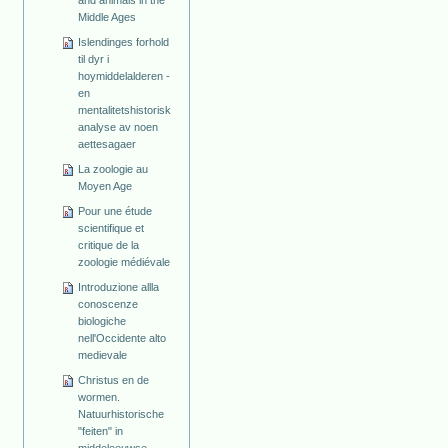
and animals in the
Middle Ages
Islendinges forhold
til dyr i
hoymiddelalderen -
en
mentalitetshistorisk
analyse av noen
aettesagaer
La zoologie au
Moyen Age
Pour une étude
scientifique et
critique de la
zoologie médiévale
Introduzione allla
conoscenze
biologiche
nell'Occidente alto
medievale
Christus en de
wormen.
Natuurhistorische
"feiten" in
middeleeuwse