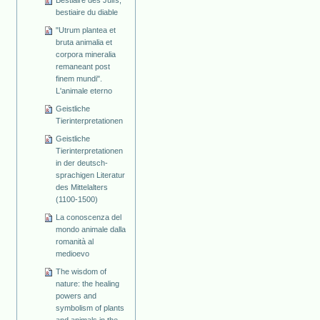
Bestiaire des Juifs,
bestiaire du diable
"Utrum plantea et
bruta animalia et
corpora mineralia
remaneant post
finem mundi".
L'animale eterno
Geistliche
Tierinterpretationen
Geistliche
Tierinterpretationen
in der deutsch-
sprachigen Literatur
des Mittelalters
(1100-1500)
La conoscenza del
mondo animale dalla
romanità al
medioevo
The wisdom of
nature: the healing
powers and
symbolism of plants