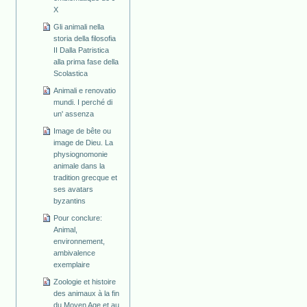
X
Gli animali nella
storia della filosofia
II Dalla Patristica
alla prima fase della
Scolastica
Animali e renovatio
mundi. I perché di
un' assenza
Image de bête ou
image de Dieu. La
physiognomonie
animale dans la
tradition grecque et
ses avatars
byzantins
Pour conclure:
Animal,
environnement,
ambivalence
exemplaire
Zoologie et histoire
des animaux à la fin
du Moyen Age et au