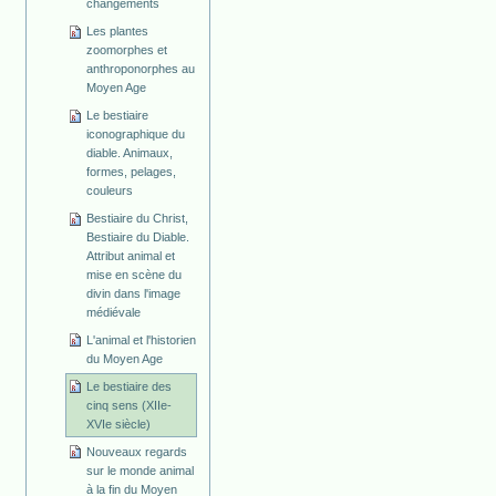
changements
Les plantes
zoomorphes et
anthroponorphes au
Moyen Age
Le bestiaire
iconographique du
diable. Animaux,
formes, pelages,
couleurs
Bestiaire du Christ,
Bestiaire du Diable.
Attribut animal et
mise en scène du
divin dans l'image
médiévale
L'animal et l'historien
du Moyen Age
Le bestiaire des
cinq sens (XIIe-
XVIe siècle)
Nouveaux regards
sur le monde animal
à la fin du Moyen