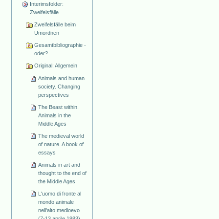
Interimsfolder:
Zweifelsfälle
Zweifelsfälle beim
Umordnen
Gesamtbibliographie -
oder?
Original: Allgemein
Animals and human
society. Changing
perspectives
The Beast within.
Animals in the
Middle Ages
The medieval world
of nature. A book of
essays
Animals in art and
thought to the end of
the Middle Ages
L'uomo di fronte al
mondo animale
nell'alto medioevo
(7-13 aprile 1983)