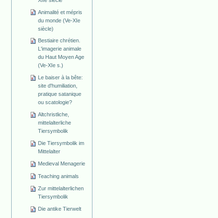
Animalité et mépris
du monde (Ve-XIe
siècle)
Bestiaire chrétien.
L'imagerie animale
du Haut Moyen Age
(Ve-XIe s.)
Le baiser à la bête:
site d'humiliation,
pratique satanique
ou scatologie?
Altchristliche,
mittelalterliche
Tiersymbolik
Die Tiersymbolik im
Mittelalter
Medieval Menagerie
Teaching animals
Zur mittelalterlichen
Tiersymbolik
Die antike Tierwelt