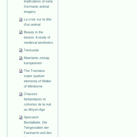
implications of early
Germanic animal
imagery
La croix sur la tête
d'un animal
Beauty in the
beasts: A study of
medieval aesthetics
Tierkunde
Maerlants zintuig-
kampioenen
The Tractatus
super quatuor
elementa of Walter
of Wimborne
Chasses
fantastiques et
cohortes de la nuit
au Moyen Age
Speculum
Bestialitatis. Die
Tiergestalten der
Fastnacht und des