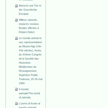
Mensch und Tier in
der Geschichte
Europas
Milieux naturels,
espaces sociaux.
Etudes offertes à
Robert Delort
Le monde animal et
ses représentations
au Moyen Age (XIe-
XVe siècles). Actes
du XVème Congrès
de la Société des
Historiens
Médiévistes de
l'Enseignement
Supérieur Public,
Toulouse, 25-26 mai
1984
Il mondo
animale/The world
of animals
L'uomo di fronte al
mondo animale