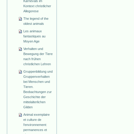
Karnevals im
Kontext christlicher
Allegorese
The legend of the
oldest animals
Les animaux
fantastiques au
Moyen Age
Verhalten und
Bewegung der Tiere
nach frühen
christlichen Lehren
Gruppenbildung und
Gruppenverhalten
bei Menschen und
Tieren.
Beobachtungen zur
Geschichte der
mittelalterlichen
Gilden
Animal exemplaire
et culture de
l'environnement:
permanences et