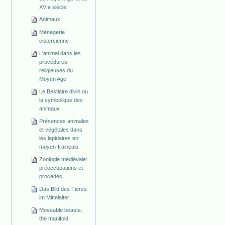
XVIe siècle
Animaux
Ménagerie
cistercienne
L'animal dans les
procédures
religieuses du
Moyen Age
Le Bestiaire divin ou
la symbolique des
animaux
Présences animales
et végétales dans
les lapidaires en
moyen-frainçais
Zoologie médiévale:
préoccupations et
procédés
Das Bild des Tieres
im Mittelalter
Moveable beasts:
the manifold