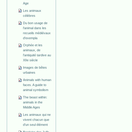
Age
Les animaux
célèbres
Du bon usage de
l'animal dans les
recueils médiévaux
d'exempla
Orphée et les
animaux, de
l'antiquité tardive au
XIIe siècle
Images de bêtes
urbaines
Animals with human
faces. A guide to
animal symbolism
The beast within:
animals in the
Middle Ages
Les animaux qui ne
vivent chacun que
d'un seul élément