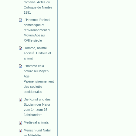
romaine. Actes du
Colloque de Nantes
1991
L'Homme, l'animal
domestique et
l'environnement du
Moyen Age au
XVIIIe siècle
Homme, animal,
société. Histoire et
animal
L'homme et la
nature au Moyen
Age.
Paléoenvirennement
des sociétés
occidentales
Die Kunst und das
Studium der Natur
vom 14. zum 16.
Jahrhundert
Medieval animals
Mensch und Natur
im Mittelalter