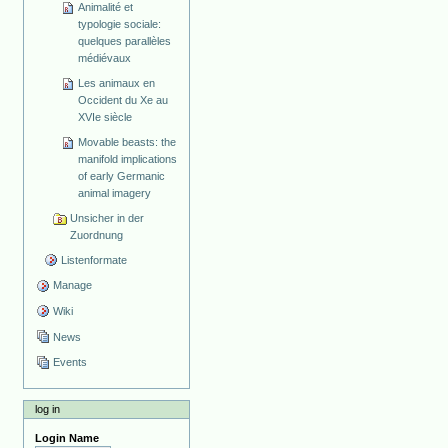
Animalité et
typologie sociale:
quelques parallèles
médiévaux
Les animaux en
Occident du Xe au
XVIe siècle
Movable beasts: the
manifold implications
of early Germanic
animal imagery
Unsicher in der
Zuordnung
Listenformate
Manage
Wiki
News
Events
log in
Login Name