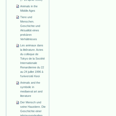
Animals in the
Middle Ages
Tiere und
Menschen.
Geschichte und
Aktualität eines
prekären
Verhältnisses
Les animaux dans
la littérature. Actes
du colloque de
Tokyo de la Société
Internationale
Renardienne du 22
au 24 juillet 1996 à
l'université Keoi
Animals and the
symbolic in
mediaeval art and
literature
Der Mensch und
seine Haustiere. Die
Geschichte einer
jahrtausendealten