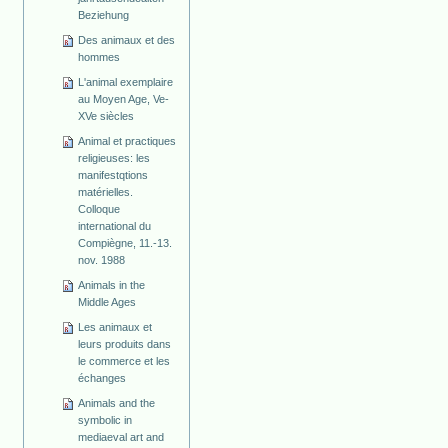
Beziehung
Des animaux et des
hommes
L'animal exemplaire
au Moyen Age, Ve-
XVe siècles
Animal et practiques
religieuses: les
manifestqtions
matérielles.
Colloque
international du
Compiègne, 11.-13.
nov. 1988
Animals in the
Middle Ages
Les animaux et
leurs produits dans
le commerce et les
échanges
Animals and the
symbolic in
mediaeval art and