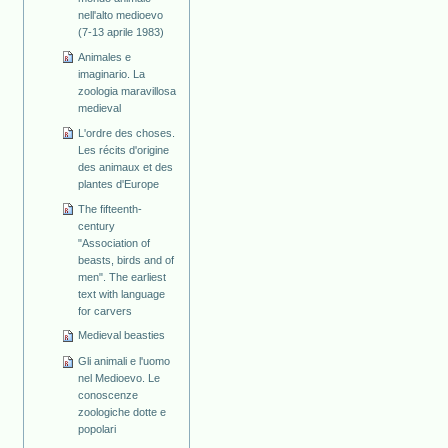
nell'alto medioevo
(7-13 aprile 1983)
Animales e
imaginario. La
zoologia maravillosa
medieval
L'ordre des choses.
Les récits d'origine
des animaux et des
plantes d'Europe
The fifteenth-
century
"Association of
beasts, birds and of
men". The earliest
text with language
for carvers
Medieval beasties
Gli animali e l'uomo
nel Medioevo. Le
conoscenze
zoologiche dotte e
popolari