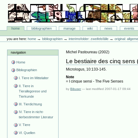
Skip
to
content.
|
Skip
Bibliographie-Portal
to
Sections
home
bibliographien
manage
wiki
news
events
navigation
Personal
tools
→
→
→
you are here:
home
bibliographien
interimsfolder: zweifelsfälle
original: allgem
Michel Pastoureau
(
2002
)
navigation
Le bestiaire des cinq sens 
Home
Micrologus, 10:133-145.
Bibliographien
Note
I. Tiere im Mittelalter
= I cinque sensi - The Five Senses
II. Tiere in
by
Bibuser
—
last modified
2007-01-17 09:44
Tierallegorese und
Tierkunde
III. Tierdichtung
IV. Tiere in nicht-
tierbestimmter Literatur
V. Tiere
VI. Quellen