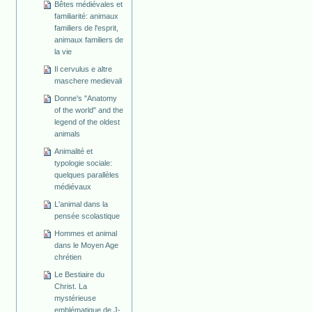
Bêtes médiévales et
familiarité: animaux
familiers de l'esprit,
animaux familiers de
la vie
Il cervulus e altre
maschere medievali
Donne's "Anatomy
of the world" and the
legend of the oldest
animals
Animalité et
typologie sociale:
quelques parallèles
médiévaux
L'animal dans la
pensée scolastique
Hommes et animal
dans le Moyen Age
chrétien
Le Bestiaire du
Christ. La
mystérieuse
emblématique de J-