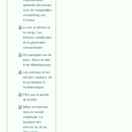
geleerde discussies
over de maagdelijke
verwekking van
Christus
Le ver, le démon et
la vierge. Les
théories médiévales
de la génération
extraordinaire
De papegaai van de
paus. Mens en dier
in de Middeleeuwen
Les animaux et les
péchés capitaux: de
la symbolique à
l'emblématique
Périr par la gueule
de la bête
Bêtes et hommes
dans le monde
médiévale. Le
bestiaire des
clerces du Ve au
XIIe siècle