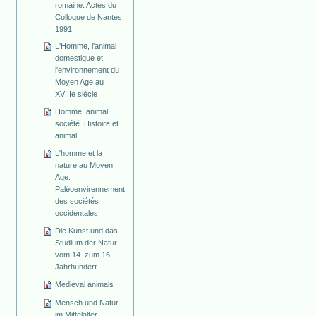
romaine. Actes du
Colloque de Nantes
1991
L'Homme, l'animal
domestique et
l'environnement du
Moyen Age au
XVIIIe siècle
Homme, animal,
société. Histoire et
animal
L'homme et la
nature au Moyen
Age.
Paléoenvirennement
des sociétés
occidentales
Die Kunst und das
Studium der Natur
vom 14. zum 16.
Jahrhundert
Medieval animals
Mensch und Natur
im Mittelalter