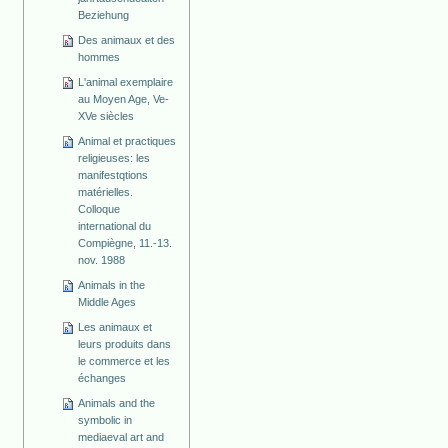
Beziehung
Des animaux et des
hommes
L'animal exemplaire
au Moyen Age, Ve-
XVe siècles
Animal et practiques
religieuses: les
manifestqtions
matérielles.
Colloque
international du
Compiègne, 11.-13.
nov. 1988
Animals in the
Middle Ages
Les animaux et
leurs produits dans
le commerce et les
échanges
Animals and the
symbolic in
mediaeval art and