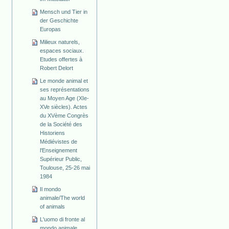
Mensch und Tier in
der Geschichte
Europas
Milieux naturels,
espaces sociaux.
Etudes offertes à
Robert Delort
Le monde animal et
ses représentations
au Moyen Age (XIe-
XVe siècles). Actes
du XVème Congrès
de la Société des
Historiens
Médiévistes de
l'Enseignement
Supérieur Public,
Toulouse, 25-26 mai
1984
Il mondo
animale/The world
of animals
L'uomo di fronte al
mondo animale