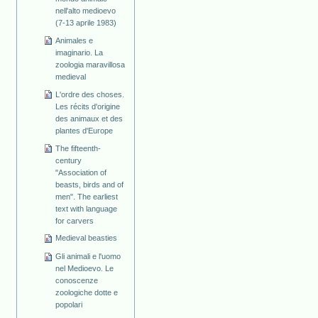
nell'alto medioevo
(7-13 aprile 1983)
Animales e
imaginario. La
zoologia maravillosa
medieval
L'ordre des choses.
Les récits d'origine
des animaux et des
plantes d'Europe
The fifteenth-
century
"Association of
beasts, birds and of
men". The earliest
text with language
for carvers
Medieval beasties
Gli animali e l'uomo
nel Medioevo. Le
conoscenze
zoologiche dotte e
popolari