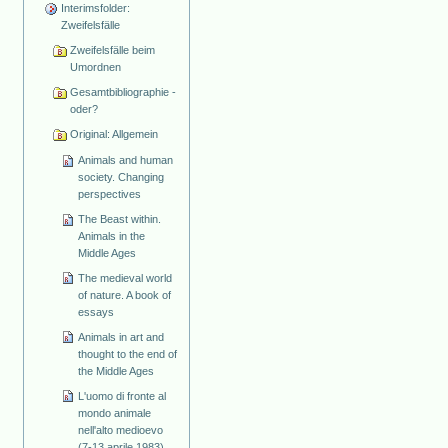
Interimsfolder:
Zweifelsfälle
Zweifelsfälle beim
Umordnen
Gesamtbibliographie -
oder?
Original: Allgemein
Animals and human
society. Changing
perspectives
The Beast within.
Animals in the
Middle Ages
The medieval world
of nature. A book of
essays
Animals in art and
thought to the end of
the Middle Ages
L'uomo di fronte al
mondo animale
nell'alto medioevo
(7-13 aprile 1983)