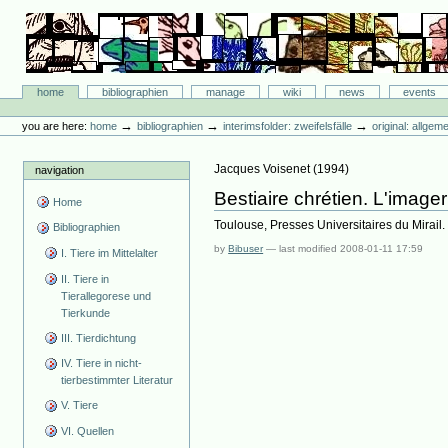
Skip
to
content.
|
Skip
Bibliographie-Portal
to
Sections
home
bibliographien
manage
wiki
news
events
navigation
Personal
tools
→
→
→
you are here:
home
bibliographien
interimsfolder: zweifelsfälle
original: allgem
Jacques Voisenet
(
1994
)
navigation
Bestiaire chrétien. L'imag
Home
Toulouse, Presses Universitaires du Mirail
Bibliographien
by
Bibuser
—
last modified
2008-01-11 17:59
I. Tiere im Mittelalter
II. Tiere in
Tierallegorese und
Tierkunde
III. Tierdichtung
IV. Tiere in nicht-
tierbestimmter Literatur
V. Tiere
VI. Quellen