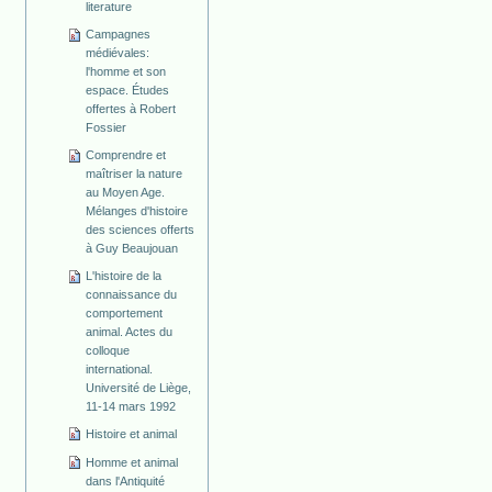
literature
Campagnes
médiévales:
l'homme et son
espace. Études
offertes à Robert
Fossier
Comprendre et
maîtriser la nature
au Moyen Age.
Mélanges d'histoire
des sciences offerts
à Guy Beaujouan
L'histoire de la
connaissance du
comportement
animal. Actes du
colloque
international.
Université de Liège,
11-14 mars 1992
Histoire et animal
Homme et animal
dans l'Antiquité