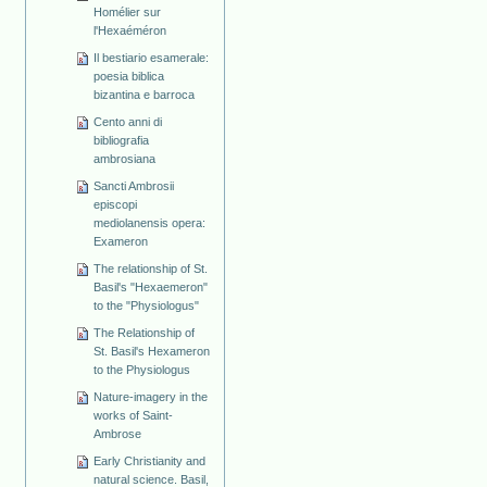
Homélier sur
l'Hexaéméron
Il bestiario esamerale:
poesia biblica
bizantina e barroca
Cento anni di
bibliografia
ambrosiana
Sancti Ambrosii
episcopi
mediolanensis opera:
Exameron
The relationship of St.
Basil's "Hexaemeron"
to the "Physiologus"
The Relationship of
St. Basil's Hexameron
to the Physiologus
Nature-imagery in the
works of Saint-
Ambrose
Early Christianity and
natural science. Basil,