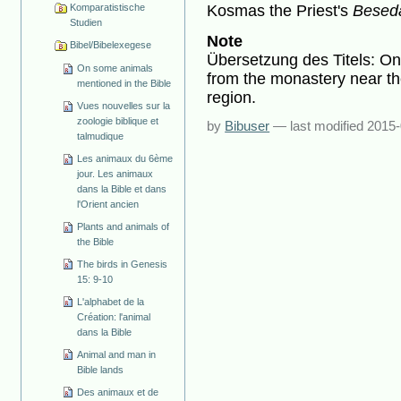
Kosmas the Priest's
Beseda
Komparatistische
Studien
Note
Bibel/Bibelexegese
Übersetzung des Titels: On
On some animals
from the monastery near th
mentioned in the Bible
region.
Vues nouvelles sur la
zoologie biblique et
by
Bibuser
—
last modified
2015-
talmudique
Les animaux du 6ème
jour. Les animaux
dans la Bible et dans
l'Orient ancien
Plants and animals of
the Bible
The birds in Genesis
15: 9-10
L'alphabet de la
Création: l'animal
dans la Bible
Animal and man in
Bible lands
Des animaux et de