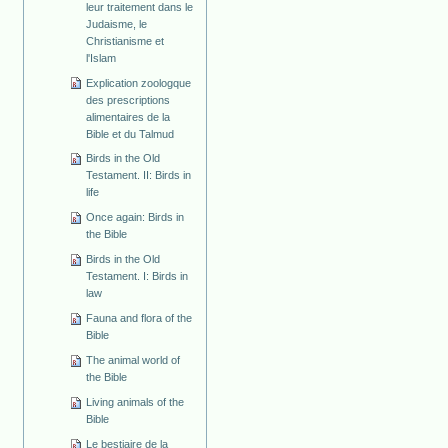
leur traitement dans le
Judaisme, le
Christianisme et
l'Islam
Explication zoologque
des prescriptions
alimentaires de la
Bible et du Talmud
Birds in the Old
Testament. II: Birds in
life
Once again: Birds in
the Bible
Birds in the Old
Testament. I: Birds in
law
Fauna and flora of the
Bible
The animal world of
the Bible
Living animals of the
Bible
Le bestiaire de la