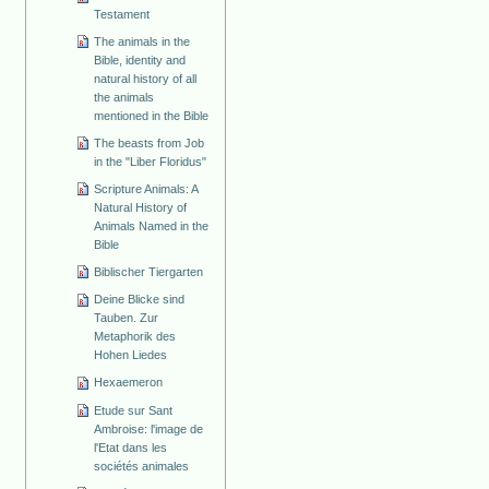
Testament
The animals in the
Bible, identity and
natural history of all
the animals
mentioned in the Bible
The beasts from Job
in the "Liber Floridus"
Scripture Animals: A
Natural History of
Animals Named in the
Bible
Biblischer Tiergarten
Deine Blicke sind
Tauben. Zur
Metaphorik des
Hohen Liedes
Hexaemeron
Etude sur Sant
Ambroise: l'image de
l'Etat dans les
sociétés animales