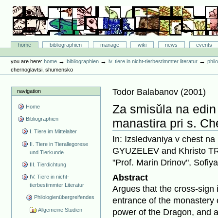
Skip
to
content.
|
Skip
Bibliographie-Portal
to
Sections
home
bibliographien
manage
wiki
news
events
navigation
Personal
tools
→
→
→
you are here:
home
bibliographien
iv. tiere in nicht-tierbestimmter literatur
phil
chernoglavtsi, shumensko
Todor Balabanov
(
2001
)
navigation
Za smisǔla na edin 
Home
Bibliographien
manastira pri s. C
I. Tiere im Mittelalter
In: Izsledvaniya v chest na p
II. Tiere in Tierallegorese
GYUZELEV and Khristo TR
und Tierkunde
"Prof. Marin Drinov", Sofiy
III. Tierdichtung
Abstract
IV. Tiere in nicht-
tierbestimmter Literatur
Argues that the cross-sign i
Philologienübergreifendes
entrance of the monastery c
Allgemeine Studien
power of the Dragon, and as