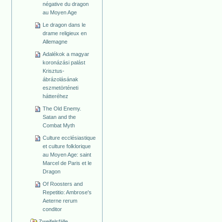
négative du dragon
au Moyen Age
Le dragon dans le
drame religieux en
Allemagne
Adalékok a magyar
koronázási palást
Krisztus-
ábrázolásának
eszmetörténeti
hátteréhez
The Old Enemy.
Satan and the
Combat Myth
Culture ecclésiastique
et culture folklorique
au Moyen Age: saint
Marcel de Paris et le
Dragon
Of Roosters and
Repetitio: Ambrose's
Aeterne rerum
conditor
Zweifelsfälle