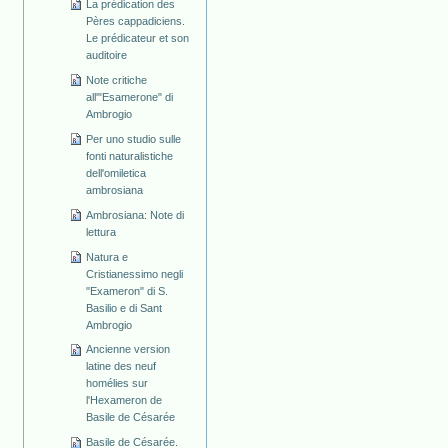
La prédication des
Pères cappadiciens.
Le prédicateur et son
auditoire
Note critiche
all'"Esamerone" di
Ambrogio
Per uno studio sulle
fonti naturalistiche
dell'omiletica
ambrosiana
Ambrosiana: Note di
lettura
Natura e
Cristianessimo negli
"Exameron" di S.
Basilio e di Sant
Ambrogio
Ancienne version
latine des neuf
homélies sur
l'Hexameron de
Basile de Césarée
Basile de Césarée.