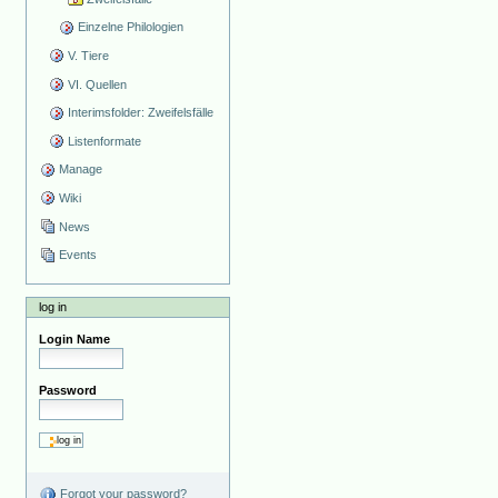
Einzelne Philologien
V. Tiere
VI. Quellen
Interimsfolder: Zweifelsfälle
Listenformate
Manage
Wiki
News
Events
log in
Login Name
Password
Forgot your password?