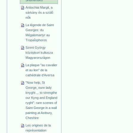
Shumensko
Antiochiai Margit, a
sárkány és a szülő
nők
La légende de Saint
Georges: du
Mégalomartyr au
Tropaîophoros
Szent György
középkori kultusza
Magyarországon
La plaque "au cavalier
et au lion" de la
cathédrale d'Aversa
"Now help, St
George, oure lady
knyght ... to strengthe
our Kyng and England
ryght": rare scenes of
Saint George in a wall
painting at Astbury,
Cheshire
Les origines de la
représentation