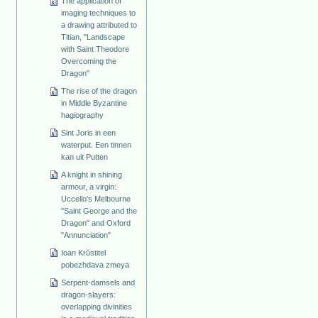
The application of
imaging techniques to
a drawing attributed to
Titian, "Landscape
with Saint Theodore
Overcoming the
Dragon"
The rise of the dragon
in Middle Byzantine
hagiography
Sint Joris in een
waterput. Een tinnen
kan uit Putten
A knight in shining
armour, a virgin:
Uccello's Melbourne
"Saint George and the
Dragon" and Oxford
"Annunciation"
Ioan Krŭstitel
pobezhdava zmeya
Serpent-damsels and
dragon-slayers:
overlapping divinities