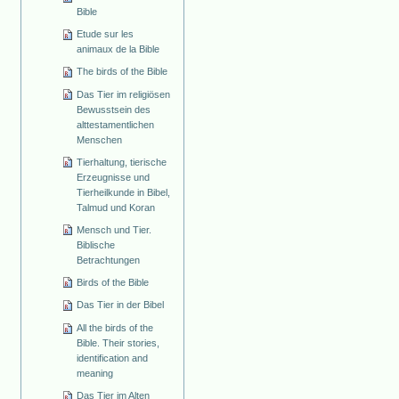
Bible
Etude sur les
animaux de la Bible
The birds of the Bible
Das Tier im religiösen
Bewusstsein des
alttestamentlichen
Menschen
Tierhaltung, tierische
Erzeugnisse und
Tierheilkunde in Bibel,
Talmud und Koran
Mensch und Tier.
Biblische
Betrachtungen
Birds of the Bible
Das Tier in der Bibel
All the birds of the
Bible. Their stories,
identification and
meaning
Das Tier im Alten