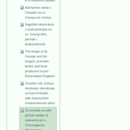
in a medieval tradition
Adzharska sleda v
Chudoto na sv.
Georgi sus zmeya
Nagrŭdni olovni ikoni
s izobrazheniya na
sv. Georgi Voĭn,
peshak i
drakonoborets
The image of St.
George and the
dragon: promotin
books and book
producers in pre-
Reformation England
Chudoto sǔs zmeya,
devitsata i desnitsata
na Ǐoan Krǔstitel -
edin neprouchen
srednovekoven tekst
Za smisǔla na edin
grǔtski nadpis ot
manastira pri s.
Chernoglavtsi,