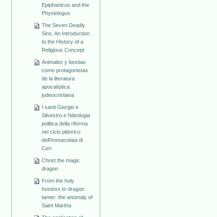
Epiphanicus and the
Physiologus
The Seven Deadly
Sins. An Introduction
to the History of a
Religious Concept
Animales y bestias
como protagonistas
de la literatura
apocalíptica
judeocristiana
I santi Giorgio e
Silvestro e l'ideologia
politica della riforma
nel ciclo pittorico
dell'Immacolata di
Ceri
Christ the magic
dragon
From the holy
hostess to dragon
tamer: the anomaly of
Saint Martha