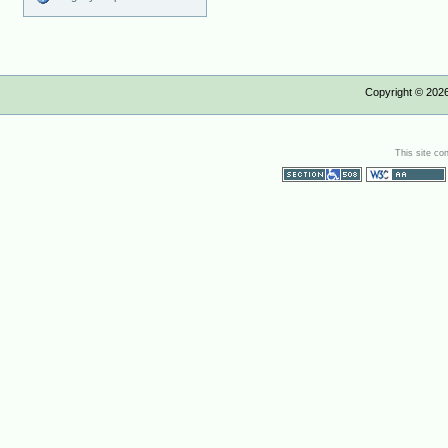
Copyright ©
202
This site co
Section 508
WCAG