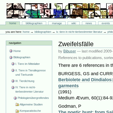
Skip
to
content.
|
Skip
Bibliographie-Portal
to
Sections
home
bibliographien
manage
wiki
news
events
navigation
Personal
tools
→
→
→
you are here:
home
bibliographien
iv. tiere in nicht-tierbestimmter literatur
phil
Zweifelsfälle
navigation
by
Bibuser
—
last modified
2009-
Home
References to publications, sorte
Bibliographien
I. Tiere im Mittelalter
There are 6 references in th
II. Tiere in Tierallegorese
BURGESS, GS and CURRY
und Tierkunde
Berbiolete and Dindialos
III. Tierdichtung
garments
IV. Tiere in nicht-
(1991)
tierbestimmter Literatur
Medium Ævum, 60(1):84-9
Philologienübergreifendes
Allgemeine Studien
Godman, P
Komparatistische
The poetic hunt: from Sa