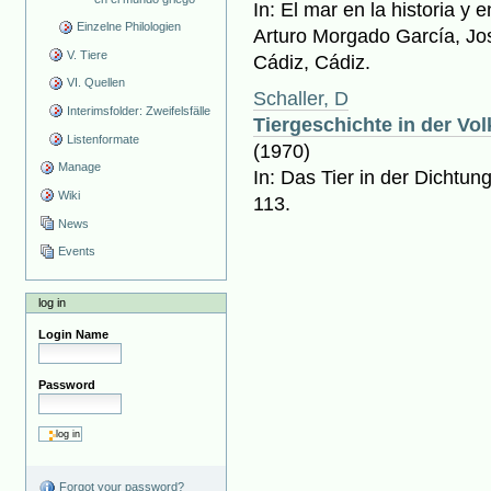
In: El mar en la historia y 
Einzelne Philologien
Arturo Morgado García, Jo
V. Tiere
Cádiz, Cádiz.
VI. Quellen
Schaller, D
Interimsfolder: Zweifelsfälle
Tiergeschichte in der Vo
Listenformate
(1970)
Manage
In: Das Tier in der Dichtun
Wiki
113.
News
Events
log in
Login Name
Password
Forgot your password?