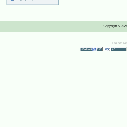
Copyright ©
202
This site co
Section 508
WCAG