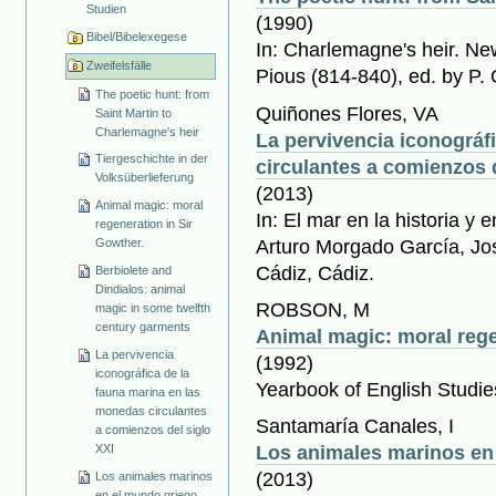
Studien
(1990)
Bibel/Bibelexegese
In: Charlemagne's heir. Ne
Zweifelsfälle
Pious (814-840), ed. by P.
The poetic hunt: from
Quiñones Flores, VA
Saint Martin to
Charlemagne's heir
La pervivencia iconográf
Tiergeschichte in der
circulantes a comienzos d
Volksüberlieferung
(2013)
Animal magic: moral
In: El mar en la historia y 
regeneration in Sir
Arturo Morgado García, Jo
Gowther.
Cádiz, Cádiz.
Berbiolete and
Dindialos: animal
ROBSON, M
magic in some twelfth
century garments
Animal magic: moral rege
La pervivencia
(1992)
iconográfica de la
Yearbook of English Studie
fauna marina en las
monedas circulantes
Santamaría Canales, I
a comienzos del siglo
Los animales marinos en
XXI
(2013)
Los animales marinos
en el mundo griego