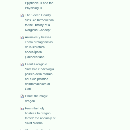
Epiphanicus and the
Physiologus
The Seven Deadly
Sins. An Introduction
to the History of a
Religious Concept
Animales y bestias
como protagonistas
de la literatura
apocalíptica
judeocristiana
I santi Giorgio e
Silvestro e l'ideologia
politica della riforma
nel ciclo pittorico
dell'Immacolata di
Ceri
Christ the magic
dragon
From the holy
hostess to dragon
tamer: the anomaly of
Saint Martha