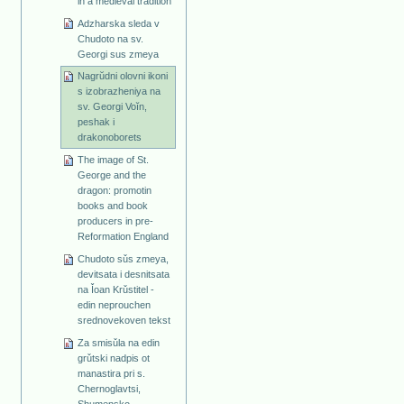
in a medieval tradition
Adzharska sleda v
Chudoto na sv.
Georgi sus zmeya
Nagrŭdni olovni ikoni
s izobrazheniya na
sv. Georgi Voĭn,
peshak i
drakonoborets
The image of St.
George and the
dragon: promotin
books and book
producers in pre-
Reformation England
Chudoto sǔs zmeya,
devitsata i desnitsata
na Ǐoan Krǔstitel -
edin neprouchen
srednovekoven tekst
Za smisǔla na edin
grǔtski nadpis ot
manastira pri s.
Chernoglavtsi,