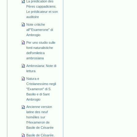
La prédication des
Pères cappadiciens.
Le prédicateur et son
auditoire
Note critiche
all'"Esamerone" di
Ambrogio
Per uno studio sulle
fonti naturalistiche
dell'omiletica
ambrosiana
Ambrosiana: Note di
lettura
Natura e
Cristianessimo negli
"Exameron" di S.
Basilio e di Sant
Ambrogio
Ancienne version
latine des neuf
homélies sur
l'Hexameron de
Basile de Césarée
Basile de Césarée.