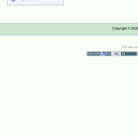
Copyright ©
202
This site co
Section 508
WCAG