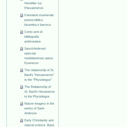
Homélier sur
l'Hexaéméron
Il bestiario esamerale:
poesia biblica
bizantina e barroca
Cento anni di
bibliografia
ambrosiana
Sancti Ambrosii
episcopi
mediolanensis opera:
Exameron
The relationship of St.
Basil's "Hexaemeron"
to the "Physiologus"
The Relationship of
St. Basil's Hexameron
to the Physiologus
Nature-imagery in the
works of Saint-
Ambrose
Early Christianity and
natural science. Basil,