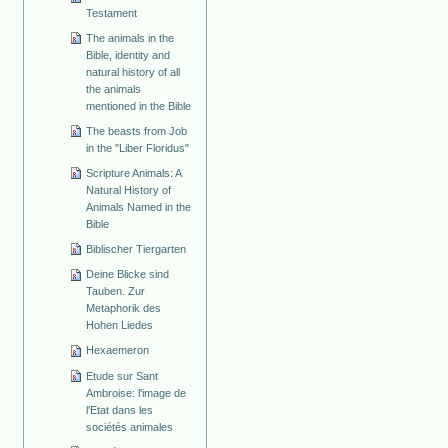
Testament
The animals in the
Bible, identity and
natural history of all
the animals
mentioned in the Bible
The beasts from Job
in the "Liber Floridus"
Scripture Animals: A
Natural History of
Animals Named in the
Bible
Biblischer Tiergarten
Deine Blicke sind
Tauben. Zur
Metaphorik des
Hohen Liedes
Hexaemeron
Etude sur Sant
Ambroise: l'image de
l'Etat dans les
sociétés animales