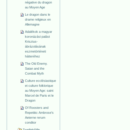
négative du dragon
au Moyen Age
Le dragon dans le
drame religieux en
Allemagne
Adalékok a magyar
koronázási palást
Krisztus-
ábrázolásának
eszmetörténeti
hátteréhez
The Old Enemy.
Satan and the
Combat Myth
Culture ecclésiastique
et culture folklorique
au Moyen Age: saint
Marcel de Paris et le
Dragon
Of Roosters and
Repetitio: Ambrose's
Aeterne rerum
conditor
Zweifelsfälle