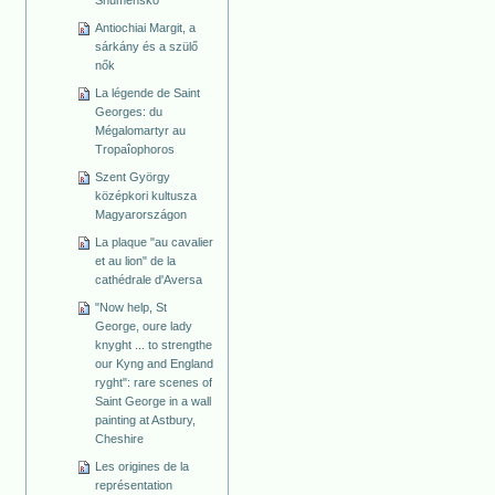
Shumensko
Antiochiai Margit, a
sárkány és a szülő
nők
La légende de Saint
Georges: du
Mégalomartyr au
Tropaîophoros
Szent György
középkori kultusza
Magyarországon
La plaque "au cavalier
et au lion" de la
cathédrale d'Aversa
"Now help, St
George, oure lady
knyght ... to strengthe
our Kyng and England
ryght": rare scenes of
Saint George in a wall
painting at Astbury,
Cheshire
Les origines de la
représentation