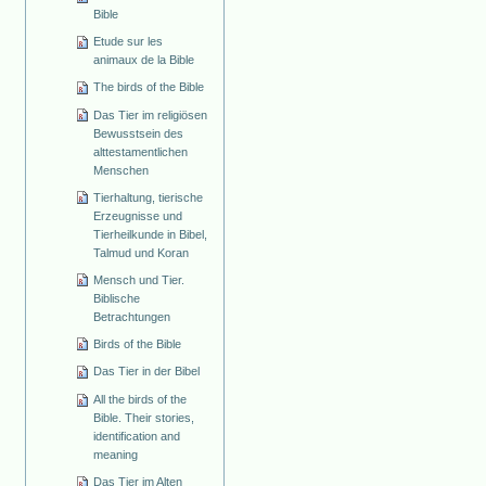
Bible
Etude sur les
animaux de la Bible
The birds of the Bible
Das Tier im religiösen
Bewusstsein des
alttestamentlichen
Menschen
Tierhaltung, tierische
Erzeugnisse und
Tierheilkunde in Bibel,
Talmud und Koran
Mensch und Tier.
Biblische
Betrachtungen
Birds of the Bible
Das Tier in der Bibel
All the birds of the
Bible. Their stories,
identification and
meaning
Das Tier im Alten