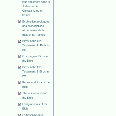
leur traitement dans le
Judaisme, le
Christianisme et
l'Islam
Explication zoologque
des prescriptions
alimentaires de la
Bible et du Talmud
Birds in the Old
Testament. II: Birds in
life
Once again: Birds in
the Bible
Birds in the Old
Testament. I: Birds in
law
Fauna and flora of the
Bible
The animal world of
the Bible
Living animals of the
Bible
Le bestiaire de la