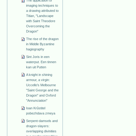
The application of
imaging techniques to
a drawing attributed to
Titian, "Landscape
with Saint Theodore
Overcoming the
Dragon"
The rise of the dragon
in Middle Byzantine
hagiography
Sint Joris in een
waterput. Een tinnen
kan uit Putten
A knight in shining
armour, a virgin:
Uccello's Melbourne
"Saint George and the
Dragon" and Oxford
"Annunciation"
Ioan Krŭstitel
pobezhdava zmeya
Serpent-damsels and
dragon-slayers:
overlapping divinities