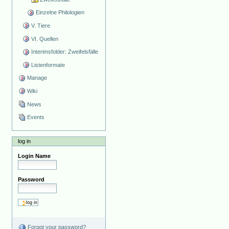
Einzelne Philologien
V. Tiere
VI. Quellen
Interimsfolder: Zweifelsfälle
Listenformate
Manage
Wiki
News
Events
log in
Login Name
Password
Forgot your password?