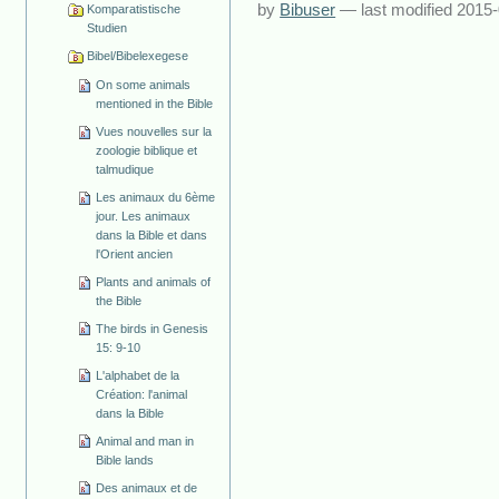
by
Bibuser
—
last modified
2015-
Komparatistische
Studien
Bibel/Bibelexegese
On some animals
mentioned in the Bible
Vues nouvelles sur la
zoologie biblique et
talmudique
Les animaux du 6ème
jour. Les animaux
dans la Bible et dans
l'Orient ancien
Plants and animals of
the Bible
The birds in Genesis
15: 9-10
L'alphabet de la
Création: l'animal
dans la Bible
Animal and man in
Bible lands
Des animaux et de