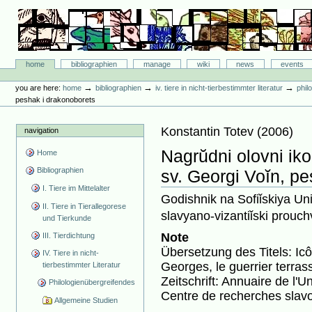
Skip
to
content.
|
Skip
Bibliographie-Portal
to
Sections
home
bibliographien
manage
wiki
news
events
navigation
Personal
tools
→
→
→
you are here:
home
bibliographien
iv. tiere in nicht-tierbestimmter literatur
phil
peshak i drakonoborets
Konstantin Totev
(
2006
)
navigation
Nagrŭdni olovni iko
Home
Bibliographien
sv. Georgi Voĭn, p
I. Tiere im Mittelalter
Godishnik na Sofiǐskiya Uni
II. Tiere in Tierallegorese
slavyano-vizantiǐski prouc
und Tierkunde
Note
III. Tierdichtung
Übersetzung des Titels: Icô
IV. Tiere in nicht-
Georges, le guerrier terra
tierbestimmter Literatur
Zeitschrift: Annuaire de l'U
Philologienübergreifendes
Centre de recherches slavo
Allgemeine Studien