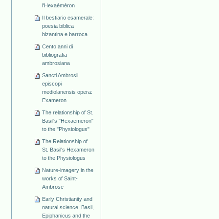
l'Hexaéméron
Il bestiario esamerale:
poesia biblica
bizantina e barroca
Cento anni di
bibliografia
ambrosiana
Sancti Ambrosii
episcopi
mediolanensis opera:
Exameron
The relationship of St.
Basil's "Hexaemeron"
to the "Physiologus"
The Relationship of
St. Basil's Hexameron
to the Physiologus
Nature-imagery in the
works of Saint-
Ambrose
Early Christianity and
natural science. Basil,
Epiphanicus and the