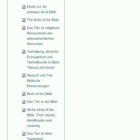
Etude sur les
animaux de la Bible
The birds of the Bible
Das Tier im religiösen
Bewusstsein des
alttestamentlichen
Menschen
Tierhaltung, tierische
Erzeugnisse und
Tierheilkunde in Bibel,
Talmud und Koran
Mensch und Tier.
Biblische
Betrachtungen
Birds of the Bible
Das Tier in der Bibel
All the birds of the
Bible. Their stories,
identification and
meaning
Das Tier im Alten
Testament