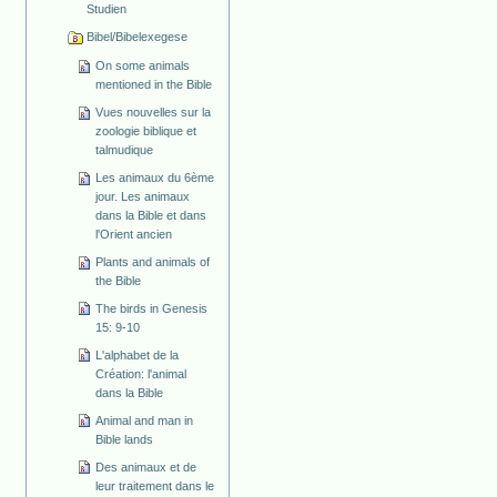
Studien
Bibel/Bibelexegese
On some animals
mentioned in the Bible
Vues nouvelles sur la
zoologie biblique et
talmudique
Les animaux du 6ème
jour. Les animaux
dans la Bible et dans
l'Orient ancien
Plants and animals of
the Bible
The birds in Genesis
15: 9-10
L'alphabet de la
Création: l'animal
dans la Bible
Animal and man in
Bible lands
Des animaux et de
leur traitement dans le