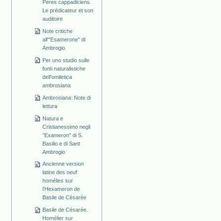
Pères cappadiciens.
Le prédicateur et son
auditoire
Note critiche
all'"Esamerone" di
Ambrogio
Per uno studio sulle
fonti naturalistiche
dell'omiletica
ambrosiana
Ambrosiana: Note di
lettura
Natura e
Cristianessimo negli
"Exameron" di S.
Basilio e di Sant
Ambrogio
Ancienne version
latine des neuf
homélies sur
l'Hexameron de
Basile de Césarée
Basile de Césarée.
Homélier sur