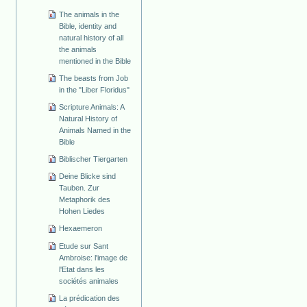
The animals in the
Bible, identity and
natural history of all
the animals
mentioned in the Bible
The beasts from Job
in the "Liber Floridus"
Scripture Animals: A
Natural History of
Animals Named in the
Bible
Biblischer Tiergarten
Deine Blicke sind
Tauben. Zur
Metaphorik des
Hohen Liedes
Hexaemeron
Etude sur Sant
Ambroise: l'image de
l'Etat dans les
sociétés animales
La prédication des