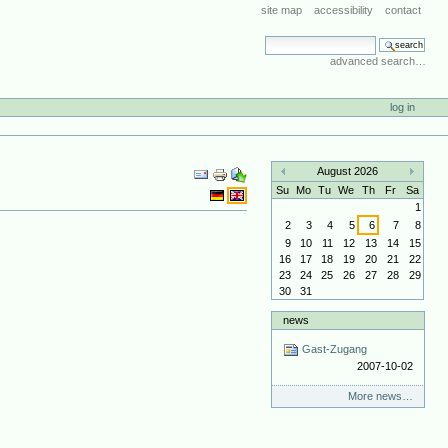
site map
accessibility
contact
search site
advanced search…
log in
Document
August 2026
Actions
«
»
Su
Mo
Tu
We
Th
Fr
Sa
1
2
3
4
5
6
7
8
9
10
11
12
13
14
15
16
17
18
19
20
21
22
23
24
25
26
27
28
29
30
31
news
Gast-Zugang
2007-10-02
More news…