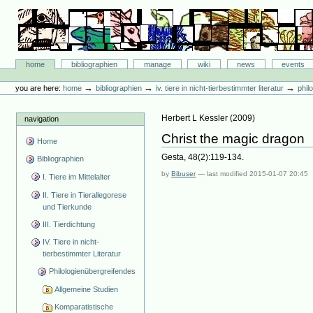
Skip
to
content.
|
Skip
Bibliographie-Portal
to
Sections
home
bibliographien
manage
wiki
news
events
navigation
Personal
tools
→
→
→
you are here:
home
bibliographien
iv. tiere in nicht-tierbestimmter literatur
phil
Herbert L Kessler
(
2009
)
navigation
Christ the magic dragon
Home
Gesta, 48(2):119-134.
Bibliographien
by
Bibuser
—
last modified
2015-01-07 20:45
I. Tiere im Mittelalter
II. Tiere in Tierallegorese
und Tierkunde
III. Tierdichtung
IV. Tiere in nicht-
tierbestimmter Literatur
Philologienübergreifendes
Allgemeine Studien
Komparatistische