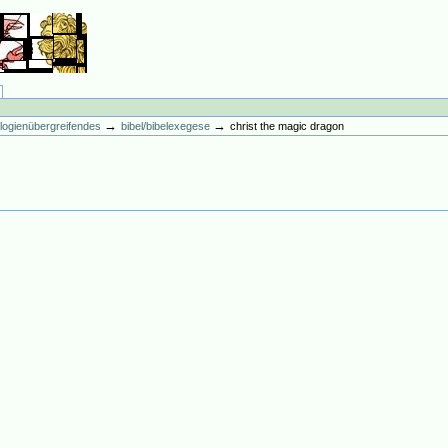
→
→
ologienübergreifendes
bibel/bibelexegese
christ the magic dragon