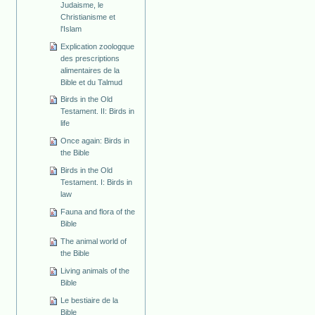
Judaisme, le
Christianisme et
l'Islam
Explication zoologque
des prescriptions
alimentaires de la
Bible et du Talmud
Birds in the Old
Testament. II: Birds in
life
Once again: Birds in
the Bible
Birds in the Old
Testament. I: Birds in
law
Fauna and flora of the
Bible
The animal world of
the Bible
Living animals of the
Bible
Le bestiaire de la
Bible