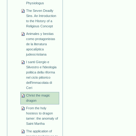
Physiologus
The Seven Deadly
Sins. An Introduction
to the History of a
Religious Concept
Animales y bestias
como protagonistas
de la literatura
apocalíptica
judeocristiana
I santi Giorgio e
Silvestro e l'ideologia
politica della riforma
nel ciclo pittorico
dell'Immacolata di
Ceri
Christ the magic
dragon
From the holy
hostess to dragon
tamer: the anomaly of
Saint Martha
The application of