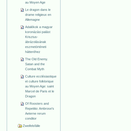
au Moyen Age
Le dragon dans le
drame religieux en
Allemagne
Adalékok a magyar
koronázási palást
Krisztus-
ábrázolásának
eszmetörténeti
hátteréhez
The Old Enemy.
Satan and the
Combat Myth
Culture ecclésiastique
et culture folklorique
au Moyen Age: saint
Marcel de Paris et le
Dragon
Of Roosters and
Repetitio: Ambrose's
Aeterne rerum
conditor
Zweifelsfälle