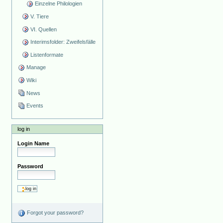
Einzelne Philologien
V. Tiere
VI. Quellen
Interimsfolder: Zweifelsfälle
Listenformate
Manage
Wiki
News
Events
log in
Login Name
Password
Forgot your password?