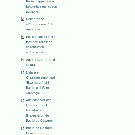
Pères cappadiciens.
Le prédicateur et son
auditoire
Note critiche
all'"Esamerone" di
Ambrogio
Per uno studio sulle
fonti naturalistiche
dell'omiletica
ambrosiana
Ambrosiana: Note di
lettura
Natura e
Cristianessimo negli
"Exameron" di S.
Basilio e di Sant
Ambrogio
Ancienne version
latine des neuf
homélies sur
l'Hexameron de
Basile de Césarée
Basile de Césarée.
Homélier sur