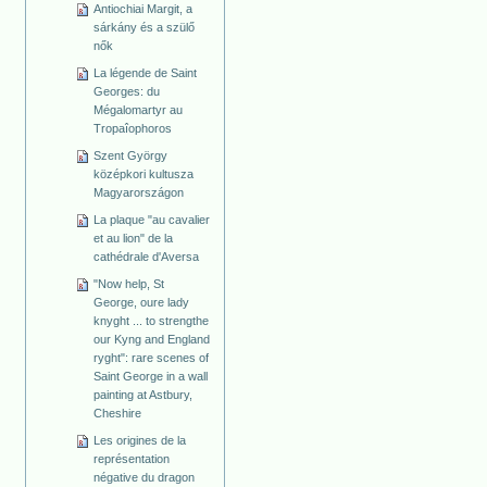
Antiochiai Margit, a
sárkány és a szülő
nők
La légende de Saint
Georges: du
Mégalomartyr au
Tropaîophoros
Szent György
középkori kultusza
Magyarországon
La plaque "au cavalier
et au lion" de la
cathédrale d'Aversa
"Now help, St
George, oure lady
knyght ... to strengthe
our Kyng and England
ryght": rare scenes of
Saint George in a wall
painting at Astbury,
Cheshire
Les origines de la
représentation
négative du dragon