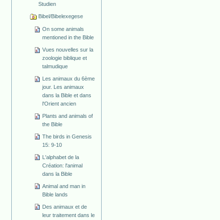
Studien
Bibel/Bibelexegese
On some animals
mentioned in the Bible
Vues nouvelles sur la
zoologie biblique et
talmudique
Les animaux du 6ème
jour. Les animaux
dans la Bible et dans
l'Orient ancien
Plants and animals of
the Bible
The birds in Genesis
15: 9-10
L'alphabet de la
Création: l'animal
dans la Bible
Animal and man in
Bible lands
Des animaux et de
leur traitement dans le