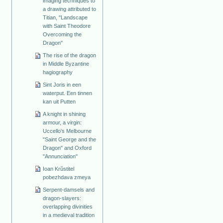
imaging techniques to
a drawing attributed to
Titian, "Landscape
with Saint Theodore
Overcoming the
Dragon"
The rise of the dragon
in Middle Byzantine
hagiography
Sint Joris in een
waterput. Een tinnen
kan uit Putten
A knight in shining
armour, a virgin:
Uccello's Melbourne
"Saint George and the
Dragon" and Oxford
"Annunciation"
Ioan Krŭstitel
pobezhdava zmeya
Serpent-damsels and
dragon-slayers:
overlapping divinities
in a medieval tradition