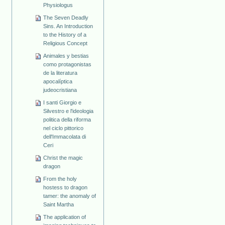
Physiologus
The Seven Deadly
Sins. An Introduction
to the History of a
Religious Concept
Animales y bestias
como protagonistas
de la literatura
apocalíptica
judeocristiana
I santi Giorgio e
Silvestro e l'ideologia
politica della riforma
nel ciclo pittorico
dell'Immacolata di
Ceri
Christ the magic
dragon
From the holy
hostess to dragon
tamer: the anomaly of
Saint Martha
The application of