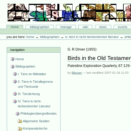
Skip
to
content.
|
Skip
Bibliographie-Portal
to
Sections
home
bibliographien
manage
wiki
news
events
navigation
Personal
tools
→
→
→
you are here:
home
bibliographien
iv. tiere in nicht-tierbestimmter literatur
phil
G. R Driver
(
1955
)
navigation
Birds in the Old Testament.
Home
Palestine Exploration Quarterly, 87:129
Bibliographien
by
Bibuser
—
last modified
2007-01-18 11:53
I. Tiere im Mittelalter
II. Tiere in Tierallegorese
und Tierkunde
III. Tierdichtung
IV. Tiere in nicht-
tierbestimmter Literatur
Philologienübergreifendes
Allgemeine Studien
Komparatistische