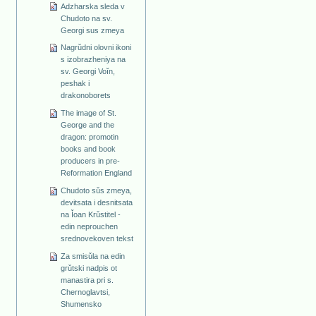
Adzharska sleda v
Chudoto na sv.
Georgi sus zmeya
Nagrŭdni olovni ikoni
s izobrazheniya na
sv. Georgi Voĭn,
peshak i
drakonoborets
The image of St.
George and the
dragon: promotin
books and book
producers in pre-
Reformation England
Chudoto sǔs zmeya,
devitsata i desnitsata
na Ǐoan Krǔstitel -
edin neprouchen
srednovekoven tekst
Za smisǔla na edin
grǔtski nadpis ot
manastira pri s.
Chernoglavtsi,
Shumensko