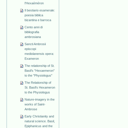
l'Hexaéméron
Il bestiario esamerale:
poesia biblica
bizantina e barroca
Cento anni di
bibliografia
ambrosiana
Sancti Ambrosii
episcopi
mediolanensis opera:
Exameron
The relationship of St.
Basil's "Hexaemeron"
to the "Physiologus"
The Relationship of
St. Basil's Hexameron
to the Physiologus
Nature-imagery in the
works of Saint-
Ambrose
Early Christianity and
natural science. Basil,
Epiphanicus and the