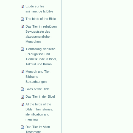
Etude sur les
animaux de la Bible
The birds of the Bible
Das Tier im religiösen
Bewusstsein des
alttestamentlichen
Menschen
Tierhaltung, tierische
Erzeugnisse und
Tierheilkunde in Bibel,
Talmud und Koran
Mensch und Tier.
Biblische
Betrachtungen
Birds of the Bible
Das Tier in der Bibel
All the birds of the
Bible. Their stories,
identification and
meaning
Das Tier im Alten
Testament