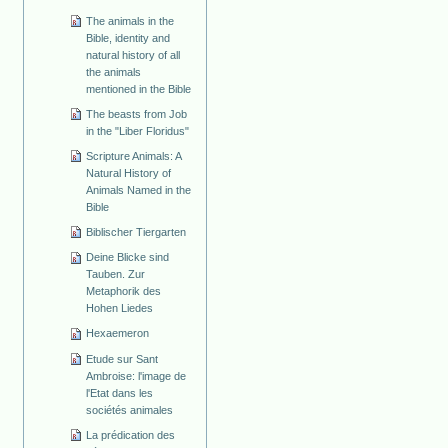
The animals in the
Bible, identity and
natural history of all
the animals
mentioned in the Bible
The beasts from Job
in the "Liber Floridus"
Scripture Animals: A
Natural History of
Animals Named in the
Bible
Biblischer Tiergarten
Deine Blicke sind
Tauben. Zur
Metaphorik des
Hohen Liedes
Hexaemeron
Etude sur Sant
Ambroise: l'image de
l'Etat dans les
sociétés animales
La prédication des