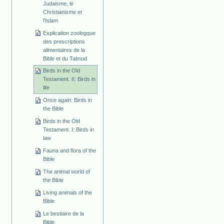
Judaisme, le
Christianisme et
l'Islam
Explication zoologque
des prescriptions
alimentaires de la
Bible et du Talmud
Birds in the Old
Testament. II: Birds in
life
Once again: Birds in
the Bible
Birds in the Old
Testament. I: Birds in
law
Fauna and flora of the
Bible
The animal world of
the Bible
Living animals of the
Bible
Le bestiaire de la
Bible