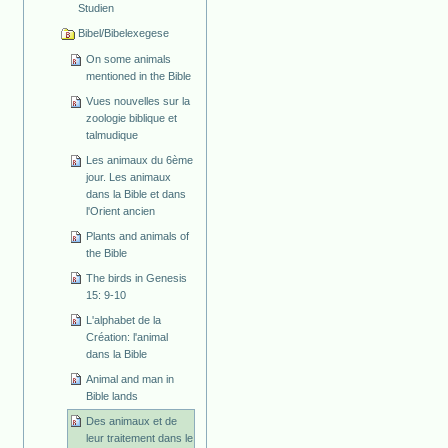
Studien
Bibel/Bibelexegese
On some animals
mentioned in the Bible
Vues nouvelles sur la
zoologie biblique et
talmudique
Les animaux du 6ème
jour. Les animaux
dans la Bible et dans
l'Orient ancien
Plants and animals of
the Bible
The birds in Genesis
15: 9-10
L'alphabet de la
Création: l'animal
dans la Bible
Animal and man in
Bible lands
Des animaux et de
leur traitement dans le