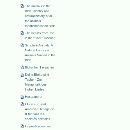
The animals in the
Bible, identity and
natural history of all
the animals
mentioned in the Bible
The beasts from Job
in the "Liber Floridus"
Scripture Animals: A
Natural History of
Animals Named in the
Bible
Biblischer Tiergarten
Deine Blicke sind
Tauben. Zur
Metaphorik des
Hohen Liedes
Hexaemeron
Etude sur Sant
Ambroise: l'image de
l'Etat dans les
sociétés animales
La prédication des