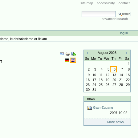
site map
accessibility
contact
search site
advanced search…
log in
isme, le christianisme et l'islam
Document
August 2026
Actions
«
»
Su
Mo
Tu
We
Th
Fr
Sa
m
1
2
3
4
5
6
7
8
9
10
11
12
13
14
15
16
17
18
19
20
21
22
23
24
25
26
27
28
29
30
31
news
Gast-Zugang
2007-10-02
More news…