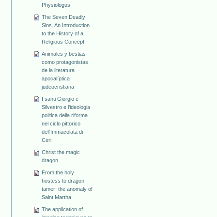
Physiologus
The Seven Deadly
Sins. An Introduction
to the History of a
Religious Concept
Animales y bestias
como protagonistas
de la literatura
apocalíptica
judeocristiana
I santi Giorgio e
Silvestro e l'ideologia
politica della riforma
nel ciclo pittorico
dell'Immacolata di
Ceri
Christ the magic
dragon
From the holy
hostess to dragon
tamer: the anomaly of
Saint Martha
The application of