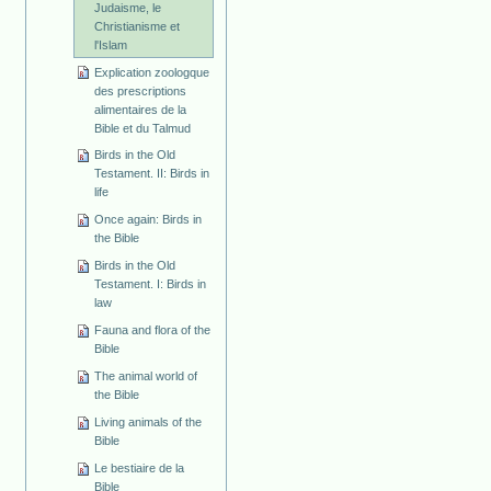
Judaisme, le
Christianisme et
l'Islam
Explication zoologque
des prescriptions
alimentaires de la
Bible et du Talmud
Birds in the Old
Testament. II: Birds in
life
Once again: Birds in
the Bible
Birds in the Old
Testament. I: Birds in
law
Fauna and flora of the
Bible
The animal world of
the Bible
Living animals of the
Bible
Le bestiaire de la
Bible