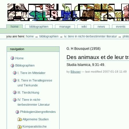
Skip
to
content.
|
Skip
Bibliographie-Portal
to
Sections
home
bibliographien
manage
wiki
news
events
navigation
Personal
tools
→
→
→
you are here:
home
bibliographien
iv. tiere in nicht-tierbestimmter literatur
phil
G. H Bousquet
(
1958
)
navigation
Des animaux et de leur tr
Home
Studia Islamica, 9:31-49.
Bibliographien
by
Bibuser
—
last modified
2007-01-18 11:49
I. Tiere im Mittelalter
II. Tiere in Tierallegorese
und Tierkunde
III. Tierdichtung
IV. Tiere in nicht-
tierbestimmter Literatur
Philologienübergreifendes
Allgemeine Studien
Komparatistische