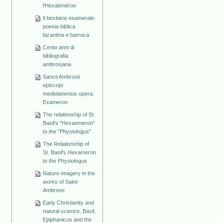
l'Hexaéméron
Il bestiario esamerale:
poesia biblica
bizantina e barroca
Cento anni di
bibliografia
ambrosiana
Sancti Ambrosii
episcopi
mediolanensis opera:
Exameron
The relationship of St.
Basil's "Hexaemeron"
to the "Physiologus"
The Relationship of
St. Basil's Hexameron
to the Physiologus
Nature-imagery in the
works of Saint-
Ambrose
Early Christianity and
natural science. Basil,
Epiphanicus and the