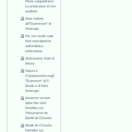
Pères cappadiciens.
Le prédicateur et son
auditoire
Note critiche
all'"Esamerone" di
Ambrogio
Per uno studio sulle
fonti naturalistiche
dell'omiletica
ambrosiana
Ambrosiana: Note di
lettura
Natura e
Cristianessimo negli
"Exameron" di S.
Basilio e di Sant
Ambrogio
Ancienne version
latine des neuf
homélies sur
l'Hexameron de
Basile de Césarée
Basile de Césarée.
Homélier sur