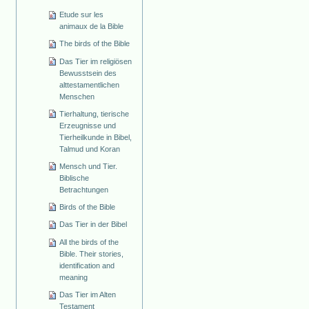
Etude sur les
animaux de la Bible
The birds of the Bible
Das Tier im religiösen
Bewusstsein des
alttestamentlichen
Menschen
Tierhaltung, tierische
Erzeugnisse und
Tierheilkunde in Bibel,
Talmud und Koran
Mensch und Tier.
Biblische
Betrachtungen
Birds of the Bible
Das Tier in der Bibel
All the birds of the
Bible. Their stories,
identification and
meaning
Das Tier im Alten
Testament