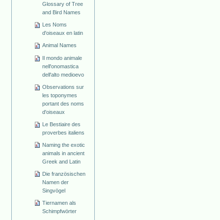
Glossary of Tree
and Bird Names
Les Noms
d'oiseaux en latin
Animal Names
Il mondo animale
nell'onomastica
dell'alto medioevo
Observations sur
les toponymes
portant des noms
d'oiseaux
Le Bestiaire des
proverbes italiens
Naming the exotic
animals in ancient
Greek and Latin
Die französischen
Namen der
Singvögel
Tiernamen als
Schimpfwörter