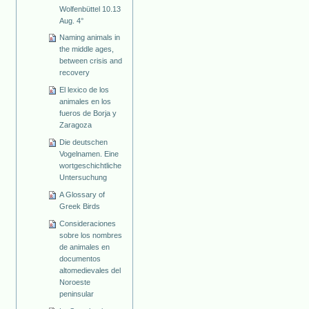
Wolfenbüttel 10.13
Aug. 4°
Naming animals in
the middle ages,
between crisis and
recovery
El lexico de los
animales en los
fueros de Borja y
Zaragoza
Die deutschen
Vogelnamen. Eine
wortgeschichtliche
Untersuchung
A Glossary of
Greek Birds
Consideraciones
sobre los nombres
de animales en
documentos
altomedievales del
Noroeste
peninsular