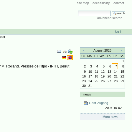
site map
accessibility
contact
search site
advanced search…
log in
dent
Document
August 2026
Actions
«
»
Su
Mo
Tu
We
Th
Fr
Sa
1
M. Roiland. Presses de l’Ifpo - IRHT, Beirut
2
3
4
5
6
7
8
9
10
11
12
13
14
15
16
17
18
19
20
21
22
23
24
25
26
27
28
29
30
31
news
Gast-Zugang
2007-10-02
More news…