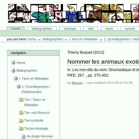
Skip
to
content.
|
Skip
Bibliographie-Portal
to
Sections
home
bibliographien
manage
wiki
news
events
navigation
Personal
tools
→
→
→
you are here:
home
bibliographien
i. tiere im mittelalter
1. grundlegendes / ein
Thierry Buquet
(
2013
)
navigation
Nommer les animaux exotiq
Home
In: Les non-dits du nom. Onomastique et doc
Bibliographien
PIFD. 267. , pp. 375-402.
I. Tiere im Mittelalter
by
Bibuser
—
last modified
2014-05-12 00:38
1. Grundlegendes /
Einführendes
Tier / Natur im
Mittelalter
Tier und Mensch
Tiersymbolik
Tierterminologie
An Anglo-Norman