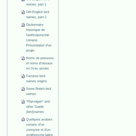
names, part 1
Old English bird
names, part 2
Dictionnaire
historique de
l'anthroponymie
romane.
Présentation d'un
projet
Noms de poissons
et noms d'oiseaux
en Grec ancien
Faroese bird-
names origins
Some British bird
names
"Ptarmigan" and
other Gaelic
(bird)names
Quelques avatars
romans d'un
zoonyme et d'un
ornithonyme latins