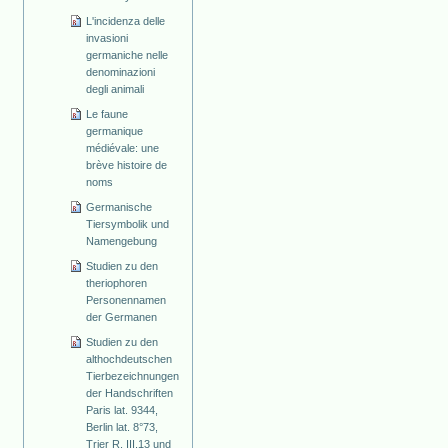
L'incidenza delle
invasioni
germaniche nelle
denominazioni
degli animali
Le faune
germanique
médiévale: une
brève histoire de
noms
Germanische
Tiersymbolik und
Namengebung
Studien zu den
theriophoren
Personennamen
der Germanen
Studien zu den
althochdeutschen
Tierbezeichnungen
der Handschriften
Paris lat. 9344,
Berlin lat. 8°73,
Trier R. III.13 und