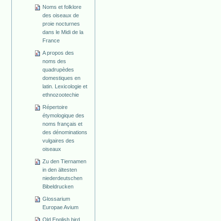
Noms et folklore
des oiseaux de
proie nocturnes
dans le Midi de la
France
A propos des
noms des
quadrupèdes
domestiques en
latin. Lexicologie et
ethnozootechie
Répertoire
étymologique des
noms français et
des dénominations
vulgaires des
oiseaux
Zu den Tiernamen
in den ältesten
niederdeutschen
Bibeldrucken
Glossarium
Europae Avium
Old English bird