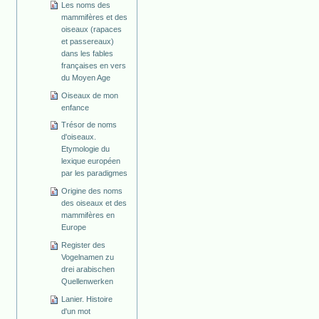
Les noms des
mammifères et des
oiseaux (rapaces
et passereaux)
dans les fables
françaises en vers
du Moyen Age
Oiseaux de mon
enfance
Trésor de noms
d'oiseaux.
Etymologie du
lexique européen
par les paradigmes
Origine des noms
des oiseaux et des
mammifères en
Europe
Register des
Vogelnamen zu
drei arabischen
Quellenwerken
Lanier. Histoire
d'un mot