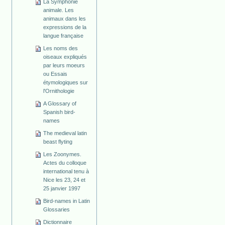
La Symphonie
animale. Les
animaux dans les
expressions de la
langue française
Les noms des
oiseaux expliqués
par leurs moeurs
ou Essais
étymologiques sur
l'Ornithologie
A Glossary of
Spanish bird-
names
The medieval latin
beast flyting
Les Zoonymes.
Actes du colloque
international tenu à
Nice les 23, 24 et
25 janvier 1997
Bird-names in Latin
Glossaries
Dictionnaire