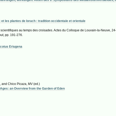
et les plantes de Iorach : tradition occidentale et orientale
ts scientifiques au temps des croisades. Actes du Colloque de Louvain-la-Neuve, 
t, pp. 191-276.
Scotus Eriugena
A, and Chico Picaza, MV
(ed.)
 Ages: an Overview from the Garden of Eden