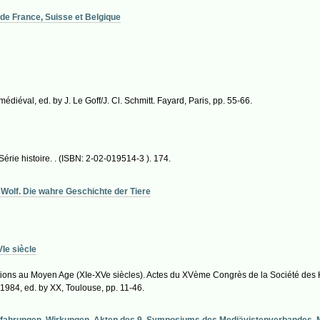
 de France, Suisse et Belgique
médiéval, ed. by J. Le Goff/J. Cl. Schmitt. Fayard, Paris, pp. 55-66.
 Série histoire. . (ISBN: 2-02-019514-3 ). 174.
e Wolf. Die wahre Geschichte der Tiere
Ie siècle
tions au Moyen Age (XIe-XVe siècles). Actes du XVème Congrès de la Société des 
1984, ed. by XX, Toulouse, pp. 11-46.
 Erfahrungen, Wirkungen. Akten des 9. Symposiums des Mediävistenverbandes, 