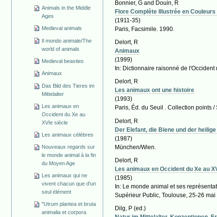
Bonnier, G and Douin, R
Animals in the Middle
Flore Complète Illustrée en Couleurs
Ages
(1911-35)
Medieval animals
Paris, Facsimile. 1990.
Il mondo animale/The
Delort, R
world of animals
Animaux
(1999)
Medieval beasties
In: Dictionnaire raisonné de l'Occident 
Animaux
Delort, R
Das Bild des Tieres im
Les animaux ont une histoire
Mittelalter
(1993)
Les animaux en
Paris, Éd. du Seuil . Collection points /
Occident du Xe au
Delort, R
XVIe siècle
Der Elefant, die Biene und der heilig
Les animaux célèbres
(1987)
München/Wien.
Nouveaux regards sur
le monde animal à la fin
Delort, R
du Moyen Age
Les animaux en Occident du Xe au XV
Les animaux qui ne
(1985)
vivent chacun que d'un
In: Le monde animal et ses représenta
seul élément
Supérieur Public, Toulouse, 25-26 mai 
"Utrum plantea et bruta
Dilg, P
(ed.)
animalia et corpora
Natur im Mittelalter. Konzeptionen,