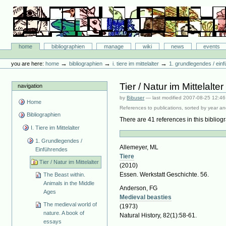
Skip
to
content.
|
Skip
Bibliographie-Portal
to
Sections
home
bibliographien
manage
wiki
news
events
navigation
Personal
tools
→
→
→
you are here:
home
bibliographien
i. tiere im mittelalter
1. grundlegendes / ein
Tier / Natur im Mittelalter
navigation
by
Bibuser
—
last modified
2007-08-25 12:46
Home
References to publications, sorted by year an
Bibliographien
There are 41 references in this bibliogr
I. Tiere im Mittelalter
1. Grundlegendes /
Allemeyer, ML
Einführendes
Tiere
Tier / Natur im Mittelalter
(2010)
Essen. Werkstatt Geschichte. 56.
The Beast within.
Animals in the Middle
Anderson, FG
Ages
Medieval beasties
The medieval world of
(1973)
nature. A book of
Natural History, 82(1):58-61.
essays