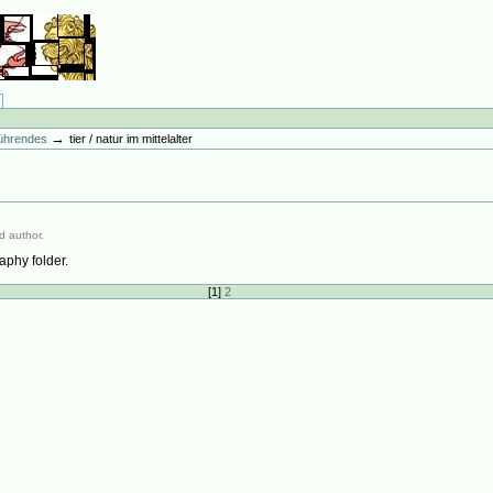
→
führendes
tier / natur im mittelalter
d author.
aphy folder.
[
1
]
2