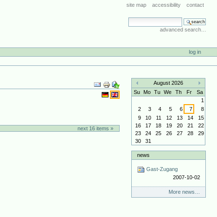
site map
accessibility
contact
search site
advanced search…
log in
Document
August 2026
Actions
«
»
Su
Mo
Tu
We
Th
Fr
Sa
1
2
3
4
5
6
7
8
9
10
11
12
13
14
15
16
17
18
19
20
21
22
next 16 items »
23
24
25
26
27
28
29
30
31
news
Gast-Zugang
2007-10-02
More news…