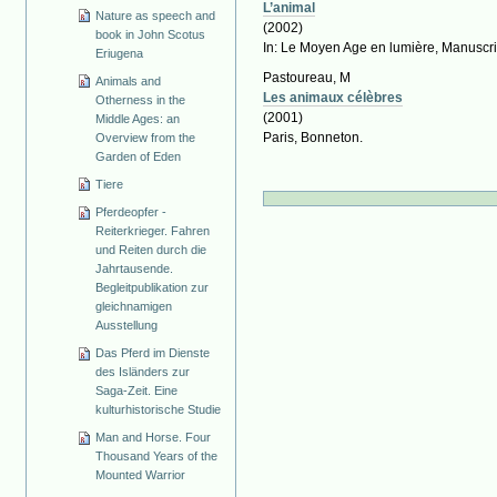
L’animal
Nature as speech and
(2002)
book in John Scotus
In: Le Moyen Age en lumière, Manuscrit
Eriugena
Pastoureau, M
Animals and
Les animaux célèbres
Otherness in the
(2001)
Middle Ages: an
Paris, Bonneton.
Overview from the
Garden of Eden
Tiere
Pferdeopfer -
Reiterkrieger. Fahren
und Reiten durch die
Jahrtausende.
Begleitpublikation zur
gleichnamigen
Ausstellung
Das Pferd im Dienste
des Isländers zur
Saga-Zeit. Eine
kulturhistorische Studie
Man and Horse. Four
Thousand Years of the
Mounted Warrior