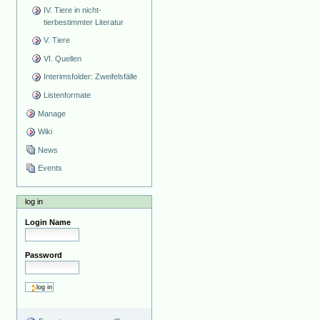
IV. Tiere in nicht-
tierbestimmter Literatur
V. Tiere
VI. Quellen
Interimsfolder: Zweifelsfälle
Listenformate
Manage
Wiki
News
Events
log in
Login Name
Password