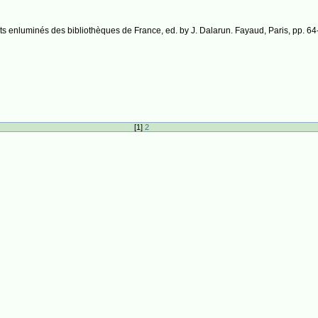
s enluminés des bibliothèques de France, ed. by J. Dalarun. Fayaud, Paris, pp. 64
[
1
]
2