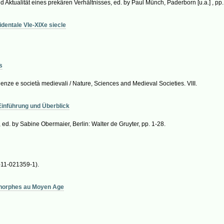
 Aktualität eines prekären Verhältnisses, ed. by Paul Münch, Paderborn [u.a.] , pp
entale VIe-XIXe siecle
s
cienze e società medievali / Nature, Sciences and Medieval Societies. VIII.
 Einführung und Überblick
, ed. by Sabine Obermaier, Berlin: Walter de Gruyter, pp. 1-28.
3-11-021359-1).
onorphes au Moyen Age