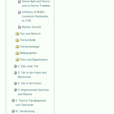
Horse-fight and Horse-
race in Norse Tradition
A History of British
Livestock Husbandry
to 1700
Mythos Drache
Tier und Mensch
Tiersymbolik
Tierterminologie
Bibliographien
Tiere und Eigennamen
2. Das reale Tier
3. Tier in der Kultur des
Menschen
4. Tier in der Kunst
5. Angrenzende Epochen
und Räume
II. Tiere in Tierallegorese
und Tierkunde
III. Tierdichtung