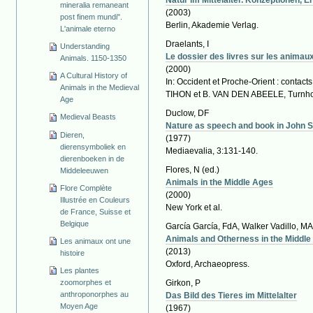
mineralia remaneant
(2003)
post finem mundi".
Berlin, Akademie Verlag.
L'animale eterno
Draelants, I
Understanding
Le dossier des livres sur les animaux 
Animals. 1150-1350
(2000)
A Cultural History of
In: Occident et Proche-Orient : contac
Animals in the Medieval
TIHON et B. VAN DEN ABEELE, Turnhou
Age
Duclow, DF
Medieval Beasts
Nature as speech and book in John 
Dieren,
(1977)
dierensymboliek en
Mediaevalia, 3:131-140.
dierenboeken in de
Flores, N
(ed.)
Middeleeuwen
Animals in the Middle Ages
Flore Complète
(2000)
Illustrée en Couleurs
New York et al.
de France, Suisse et
Belgique
García García, FdA, Walker Vadillo, M
Animals and Otherness in the Middle
Les animaux ont une
(2013)
histoire
Oxford, Archaeopress.
Les plantes
zoomorphes et
Girkon, P
anthroponorphes au
Das Bild des Tieres im Mittelalter
Moyen Age
(1967)