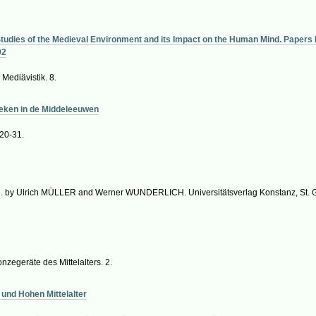
Studies of the Medieval Environment and its Impact on the Human Mind. Papers D
02
 Mediävistik. 8.
oeken in de Middeleeuwen
:20-31.
 by Ulrich MÜLLER and Werner WUNDERLICH. Universitätsverlag Konstanz, St. Galle
nzegeräte des Mittelalters. 2.
 und Hohen Mittelalter