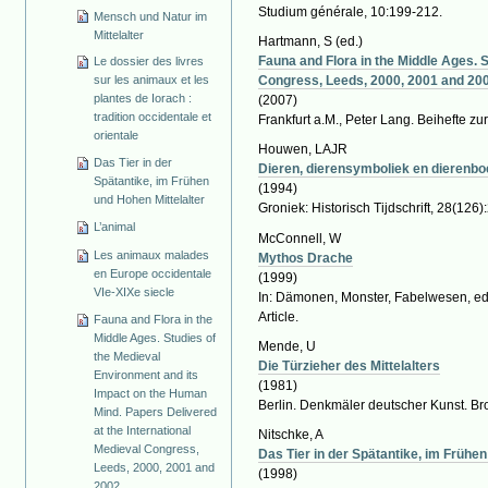
Studium générale, 10:199-212.
Mensch und Natur im
Mittelalter
Hartmann, S
(ed.)
Fauna and Flora in the Middle Ages. 
Le dossier des livres
Congress, Leeds, 2000, 2001 and 20
sur les animaux et les
plantes de Iorach :
(2007)
tradition occidentale et
Frankfurt a.M., Peter Lang. Beihefte zur
orientale
Houwen, LAJR
Das Tier in der
Dieren, dierensymboliek en dierenb
Spätantike, im Frühen
(1994)
und Hohen Mittelalter
Groniek: Historisch Tijdschrift, 28(126)
L’animal
McConnell, W
Les animaux malades
Mythos Drache
en Europe occidentale
(1999)
VIe-XIXe siecle
In: Dämonen, Monster, Fabelwesen, ed.
Article.
Fauna and Flora in the
Middle Ages. Studies of
Mende, U
the Medieval
Die Türzieher des Mittelalters
Environment and its
(1981)
Impact on the Human
Berlin. Denkmäler deutscher Kunst. Bro
Mind. Papers Delivered
at the International
Nitschke, A
Medieval Congress,
Das Tier in der Spätantike, im Frühen
Leeds, 2000, 2001 and
(1998)
2002