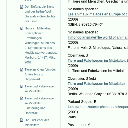
In: Tiere und Menschen. Geschichte und
Der Elefant, die Biene
No names specified
und der heilige Wolf.
Les animaux malades en Europe occid
Die wahre Geschichte
(2006)
der Tiere
(ISBN: 2-85816-794-X).
Natur im Mittelalter.
No names specified
Konzeptionen,
Il mondo animale/The world of animal
Erfahrungen,
(2000)
Wirkungen. Akten des
Florenz, vols. 2. Micrologus, Natura, s
9. Symposiums des
Mediävistenverbandes,
Obermaier, S
Marburg, 14.-17. März
Tiere und Fabelwesen im Mittelalter.
2001
(2009)
Tiere im Krieg. Von der
In: Tiere und Fabelwesen im Mittelalter
Antike bis zur
Obermaier, S
(ed.)
Gegenwart
Tiere und Fabelwesen im Mittelalter
Tiere und Fabelwesen
(2009)
im Mittelalter
Berlin: Walter de Gruyter. (ISBN: 978-
Tiere und Fabelwesen
Pariaud-Seguin, E
im Mittelalter.
Les plantes zoomorphes et anthrop
Einführung und
(2001)
Überblick
Paris.
Die Türzieher des
Pastoureau, M
Mittelalters