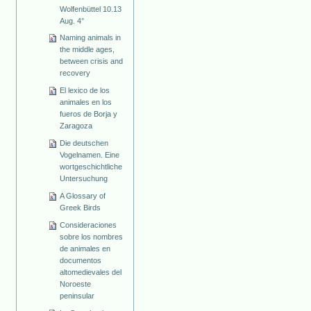
Wolfenbüttel 10.13
Aug. 4°
Naming animals in
the middle ages,
between crisis and
recovery
El lexico de los
animales en los
fueros de Borja y
Zaragoza
Die deutschen
Vogelnamen. Eine
wortgeschichtliche
Untersuchung
A Glossary of
Greek Birds
Consideraciones
sobre los nombres
de animales en
documentos
altomedievales del
Noroeste
peninsular