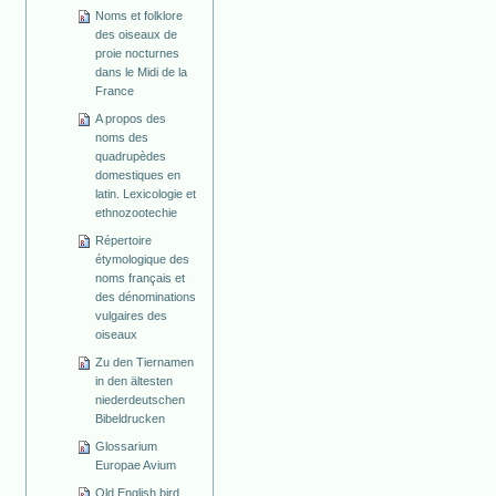
Noms et folklore
des oiseaux de
proie nocturnes
dans le Midi de la
France
A propos des
noms des
quadrupèdes
domestiques en
latin. Lexicologie et
ethnozootechie
Répertoire
étymologique des
noms français et
des dénominations
vulgaires des
oiseaux
Zu den Tiernamen
in den ältesten
niederdeutschen
Bibeldrucken
Glossarium
Europae Avium
Old English bird