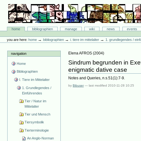
Skip
to
content.
|
Skip
Bibliographie-Portal
to
Sections
home
bibliographien
manage
wiki
news
events
navigation
Personal
tools
→
→
→
you are here:
home
bibliographien
i. tiere im mittelalter
1. grundlegendes / ein
Elena AFROS
(
2004
)
navigation
Sindrum begrunden in Exet
Home
enigmatic dative case
Bibliographien
Notes and Queries, n.s.51(1):7-9.
I. Tiere im Mittelalter
by
Bibuser
—
last modified
2010-11-28 10:25
1. Grundlegendes /
Einführendes
Tier / Natur im
Mittelalter
Tier und Mensch
Tiersymbolik
Tierterminologie
An Anglo-Norman