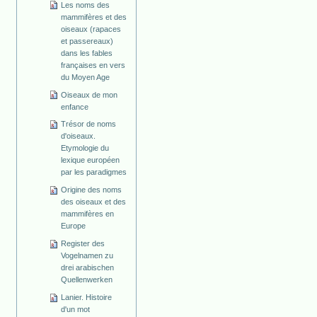
Les noms des
mammifères et des
oiseaux (rapaces
et passereaux)
dans les fables
françaises en vers
du Moyen Age
Oiseaux de mon
enfance
Trésor de noms
d'oiseaux.
Etymologie du
lexique européen
par les paradigmes
Origine des noms
des oiseaux et des
mammifères en
Europe
Register des
Vogelnamen zu
drei arabischen
Quellenwerken
Lanier. Histoire
d'un mot