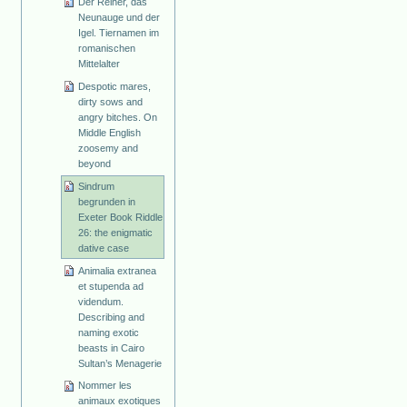
Der Reiher, das
Neunauge und der
Igel. Tiernamen im
romanischen
Mittelalter
Despotic mares,
dirty sows and
angry bitches. On
Middle English
zoosemy and
beyond
Sindrum
begrunden in
Exeter Book Riddle
26: the enigmatic
dative case
Animalia extranea
et stupenda ad
videndum.
Describing and
naming exotic
beasts in Cairo
Sultan’s Menagerie
Nommer les
animaux exotiques