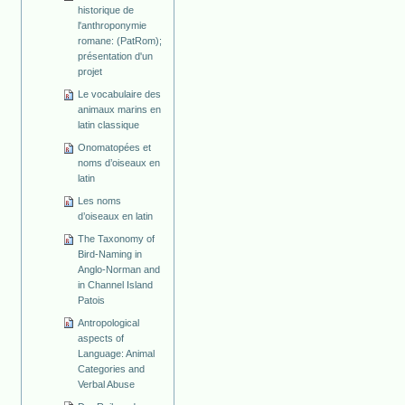
historique de
l'anthroponymie
romane: (PatRom);
présentation d'un
projet
Le vocabulaire des
animaux marins en
latin classique
Onomatopées et
noms d’oiseaux en
latin
Les noms
d’oiseaux en latin
The Taxonomy of
Bird-Naming in
Anglo-Norman and
in Channel Island
Patois
Antropological
aspects of
Language: Animal
Categories and
Verbal Abuse