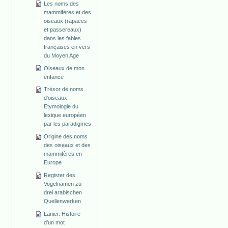
Les noms des
mammifères et des
oiseaux (rapaces
et passereaux)
dans les fables
françaises en vers
du Moyen Age
Oiseaux de mon
enfance
Trésor de noms
d'oiseaux.
Etymologie du
lexique européen
par les paradigmes
Origine des noms
des oiseaux et des
mammifères en
Europe
Register des
Vogelnamen zu
drei arabischen
Quellenwerken
Lanier. Histoire
d'un mot