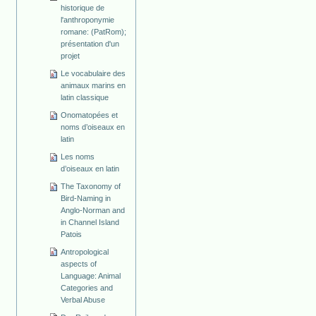
historique de
l'anthroponymie
romane: (PatRom);
présentation d'un
projet
Le vocabulaire des
animaux marins en
latin classique
Onomatopées et
noms d’oiseaux en
latin
Les noms
d’oiseaux en latin
The Taxonomy of
Bird-Naming in
Anglo-Norman and
in Channel Island
Patois
Antropological
aspects of
Language: Animal
Categories and
Verbal Abuse