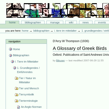
Skip
to
content.
|
Skip
Bibliographie-Portal
to
Sections
home
bibliographien
manage
wiki
news
events
navigation
Personal
tools
→
→
→
you are here:
home
bibliographien
i. tiere im mittelalter
1. grundlegendes / ein
D'Arcy W Thompson
(
1936
)
navigation
A Glossary of Greek Birds
Home
Oxford. Publications of Saint Andrews Univ
Bibliographien
by
Bibuser
—
last modified
2007-06-29 11:55
I. Tiere im Mittelalter
1. Grundlegendes /
Einführendes
Tier / Natur im
Mittelalter
Tier und Mensch
Tiersymbolik
Tierterminologie
An Anglo-Norman