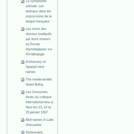
La Symphonie
animale. Les
animaux dans les
expressions de la
langue française
Les noms des
oiseaux expliqués
par leurs moeurs
ou Essais
étymologiques sur
l'Ornithologie
A Glossary of
Spanish bird-
names
The medieval latin
beast flyting
Les Zoonymes.
Actes du colloque
international tenu à
Nice les 23, 24 et
25 janvier 1997
Bird-names in Latin
Glossaries
Dictionnaire