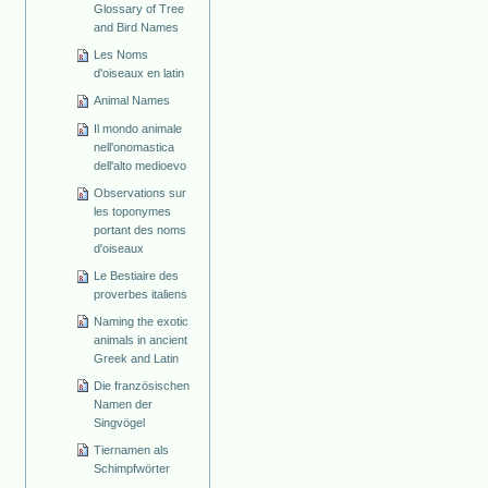
Glossary of Tree
and Bird Names
Les Noms
d'oiseaux en latin
Animal Names
Il mondo animale
nell'onomastica
dell'alto medioevo
Observations sur
les toponymes
portant des noms
d'oiseaux
Le Bestiaire des
proverbes italiens
Naming the exotic
animals in ancient
Greek and Latin
Die französischen
Namen der
Singvögel
Tiernamen als
Schimpfwörter