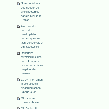
Noms et folklore
des oiseaux de
proie nocturnes
dans le Midi de la
France
A propos des
noms des
quadrupèdes
domestiques en
latin. Lexicologie et
ethnozootechie
Répertoire
étymologique des
noms français et
des dénominations
vulgaires des
oiseaux
Zu den Tiernamen
in den ältesten
niederdeutschen
Bibeldrucken
Glossarium
Europae Avium
Old English bird