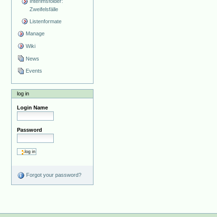
Interimsfolder:
Zweifelsfälle
Listenformate
Manage
Wiki
News
Events
log in
Login Name
Password
Forgot your password?