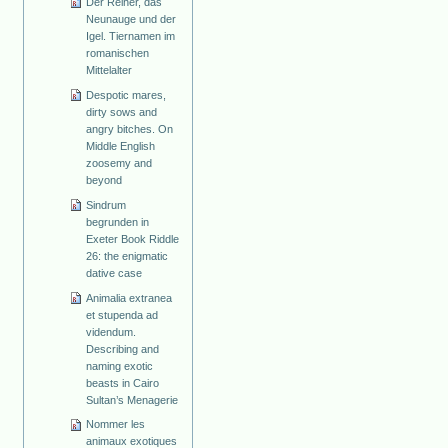
Der Reiher, das
Neunauge und der
Igel. Tiernamen im
romanischen
Mittelalter
Despotic mares,
dirty sows and
angry bitches. On
Middle English
zoosemy and
beyond
Sindrum
begrunden in
Exeter Book Riddle
26: the enigmatic
dative case
Animalia extranea
et stupenda ad
videndum.
Describing and
naming exotic
beasts in Cairo
Sultan’s Menagerie
Nommer les
animaux exotiques