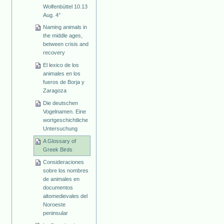
Wolfenbüttel 10.13
Aug. 4°
Naming animals in
the middle ages,
between crisis and
recovery
El lexico de los
animales en los
fueros de Borja y
Zaragoza
Die deutschen
Vogelnamen. Eine
wortgeschichtliche
Untersuchung
A Glossary of
Greek Birds
Consideraciones
sobre los nombres
de animales en
documentos
altomedievales del
Noroeste
peninsular