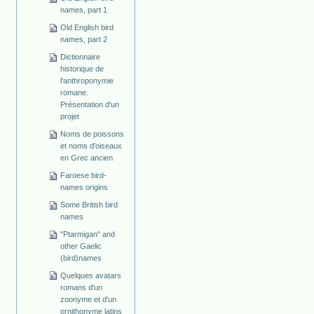
names, part 1
Old English bird
names, part 2
Dictionnaire
historique de
l'anthroponymie
romane.
Présentation d'un
projet
Noms de poissons
et noms d'oiseaux
en Grec ancien
Faroese bird-
names origins
Some British bird
names
"Ptarmigan" and
other Gaelic
(bird)names
Quelques avatars
romans d'un
zoonyme et d'un
ornithonyme latins