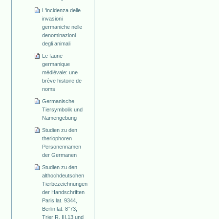
L'incidenza delle
invasioni
germaniche nelle
denominazioni
degli animali
Le faune
germanique
médiévale: une
brève histoire de
noms
Germanische
Tiersymbolik und
Namengebung
Studien zu den
theriophoren
Personennamen
der Germanen
Studien zu den
althochdeutschen
Tierbezeichnungen
der Handschriften
Paris lat. 9344,
Berlin lat. 8°73,
Trier R. III.13 und