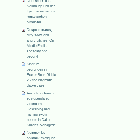
Der Reiher, das
Neunauge und der
Igel. Tiernamen im
romanischen
Mittelalter
Despotic mares,
dirty sows and
angry bitches. On
Middle English
zoosemy and
beyond
Sindrum
begrunden in
Exeter Book Riddle
26: the enigmatic
dative case
Animalia extranea
et stupenda ad
videndum.
Describing and
naming exotic
beasts in Cairo
Sultan’s Menagerie
Nommer les
animaux exotiques