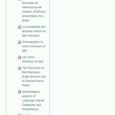
historique de
l'anthroponymie
romane: (PatRom);
présentation d'un
projet
Le vocabulaire des
animaux marins en
latin classique
Onomatopées et
noms d’oiseaux en
latin
Les noms
d’oiseaux en latin
The Taxonomy of
Bird-Naming in
Anglo-Norman and
in Channel Island
Patois
Antropological
aspects of
Language: Animal
Categories and
Verbal Abuse