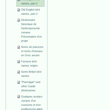
names, part 1
Old English bird
names, part 2
Dictionnaire
historique de
l'anthroponymie
romane.
Présentation d'un
projet
Noms de poissons
et noms d'oiseaux
en Grec ancien
Faroese bird-
names origins
Some British bird
names
"Ptarmigan" and
other Gaelic
(bird)names
Quelques avatars
romans d'un
zoonyme et d'un
ornithonyme latins