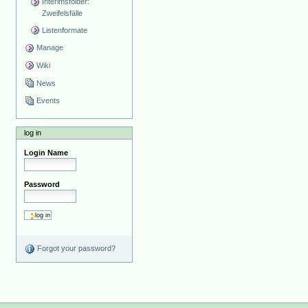
Interimsfolder:
Zweifelsfälle
Listenformate
Manage
Wiki
News
Events
log in
Login Name
Password
Forgot your password?