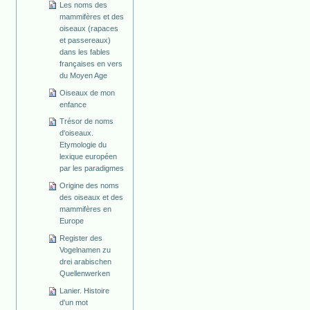
Les noms des
mammifères et des
oiseaux (rapaces
et passereaux)
dans les fables
françaises en vers
du Moyen Age
Oiseaux de mon
enfance
Trésor de noms
d'oiseaux.
Etymologie du
lexique européen
par les paradigmes
Origine des noms
des oiseaux et des
mammifères en
Europe
Register des
Vogelnamen zu
drei arabischen
Quellenwerken
Lanier. Histoire
d'un mot