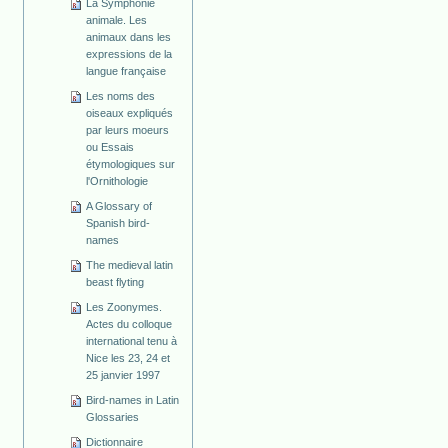
La Symphonie
animale. Les
animaux dans les
expressions de la
langue française
Les noms des
oiseaux expliqués
par leurs moeurs
ou Essais
étymologiques sur
l'Ornithologie
A Glossary of
Spanish bird-
names
The medieval latin
beast flyting
Les Zoonymes.
Actes du colloque
international tenu à
Nice les 23, 24 et
25 janvier 1997
Bird-names in Latin
Glossaries
Dictionnaire