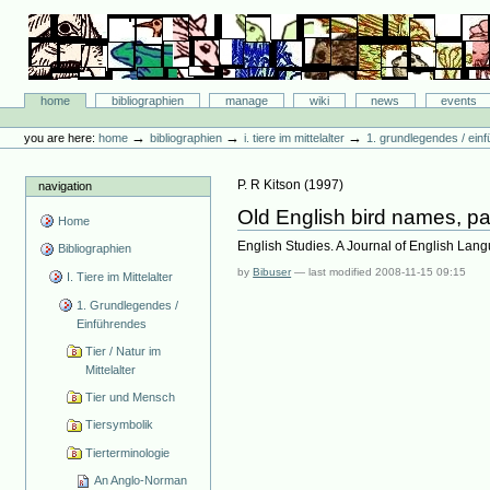
Skip
to
content.
|
Skip
Bibliographie-Portal
to
Sections
home
bibliographien
manage
wiki
news
events
navigation
Personal
tools
→
→
→
you are here:
home
bibliographien
i. tiere im mittelalter
1. grundlegendes / ein
P. R Kitson
(
1997
)
navigation
Old English bird names, pa
Home
English Studies. A Journal of English Lan
Bibliographien
by
Bibuser
—
last modified
2008-11-15 09:15
I. Tiere im Mittelalter
1. Grundlegendes /
Einführendes
Tier / Natur im
Mittelalter
Tier und Mensch
Tiersymbolik
Tierterminologie
An Anglo-Norman