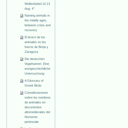
Wolfenbüttel 10.13
Aug. 4°
Naming animals in
the middle ages,
between crisis and
recovery
El lexico de los
animales en los
fueros de Borja y
Zaragoza
Die deutschen
Vogelnamen. Eine
wortgeschichtliche
Untersuchung
A Glossary of
Greek Birds
Consideraciones
sobre los nombres
de animales en
documentos
altomedievales del
Noroeste
peninsular