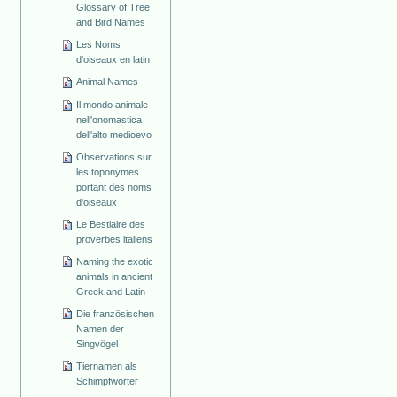
Glossary of Tree
and Bird Names
Les Noms
d'oiseaux en latin
Animal Names
Il mondo animale
nell'onomastica
dell'alto medioevo
Observations sur
les toponymes
portant des noms
d'oiseaux
Le Bestiaire des
proverbes italiens
Naming the exotic
animals in ancient
Greek and Latin
Die französischen
Namen der
Singvögel
Tiernamen als
Schimpfwörter