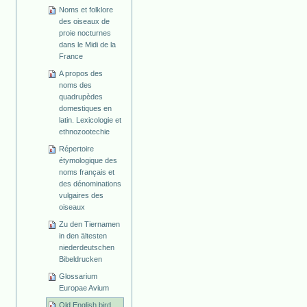
Noms et folklore
des oiseaux de
proie nocturnes
dans le Midi de la
France
A propos des
noms des
quadrupèdes
domestiques en
latin. Lexicologie et
ethnozootechie
Répertoire
étymologique des
noms français et
des dénominations
vulgaires des
oiseaux
Zu den Tiernamen
in den ältesten
niederdeutschen
Bibeldrucken
Glossarium
Europae Avium
Old English bird