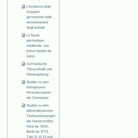
L'incidenza delle
invasioni
germaniche nelle
denominazioni
degli animali
Le faune
germanique
médiévale: une
brève histoire de
noms
Germanische
Tiersymbolik und
Namengebung
Studien zu den
theriophoren
Personennamen
der Germanen
Studien zu den
althochdeutschen
Tierbezeichnungen
der Handschriften
Paris lat. 9344,
Berlin lat. 8°73,
Trier R. III.13 und