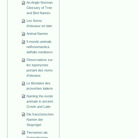
An Anglo-Norman
Glossary of Tree
and Bird Names
Les Noms
d'oiseaux en latin
Animal Names
Il mondo animale
nell'onomastica
dell'alto medioevo
Observations sur
les toponymes
portant des noms
d'oiseaux
Le Bestiaire des
proverbes italiens
Naming the exotic
animals in ancient
Greek and Latin
Die französischen
Namen der
Singvögel
Tiernamen als
Schimpfwörter