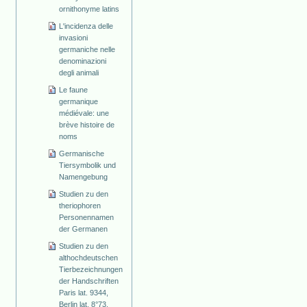
ornithonyme latins
L'incidenza delle
invasioni
germaniche nelle
denominazioni
degli animali
Le faune
germanique
médiévale: une
brève histoire de
noms
Germanische
Tiersymbolik und
Namengebung
Studien zu den
theriophoren
Personennamen
der Germanen
Studien zu den
althochdeutschen
Tierbezeichnungen
der Handschriften
Paris lat. 9344,
Berlin lat. 8°73,