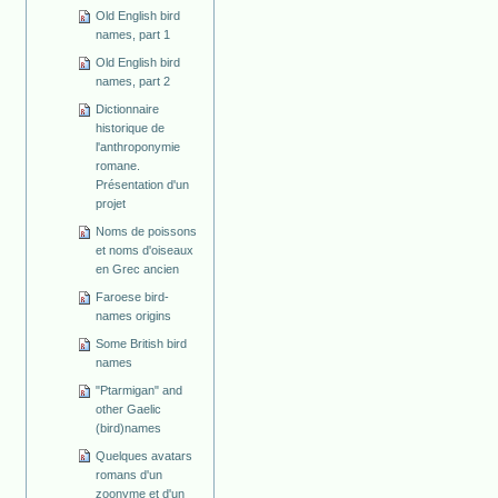
Old English bird
names, part 1
Old English bird
names, part 2
Dictionnaire
historique de
l'anthroponymie
romane.
Présentation d'un
projet
Noms de poissons
et noms d'oiseaux
en Grec ancien
Faroese bird-
names origins
Some British bird
names
"Ptarmigan" and
other Gaelic
(bird)names
Quelques avatars
romans d'un
zoonyme et d'un