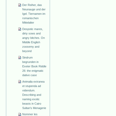
Der Reiher, das
Neunauge und der
Igel. Tiernamen im
romanischen
Mittelalter
Despotic mares,
dirty sows and
angry bitches. On
Middle English
zoosemy and
beyond
Sindrum
begrunden in
Exeter Book Riddle
26: the enigmatic
dative case
Animalia extranea
et stupenda ad
videndum.
Describing and
naming exotic
beasts in Cairo
Sultan’s Menagerie
Nommer les