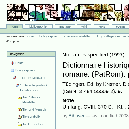
Skip
to
content.
|
Skip
Bibliographie-Portal
to
Sections
home
bibliographien
manage
wiki
news
events
navigation
Personal
tools
→
→
→
you are here:
home
bibliographien
i. tiere im mittelalter
1. grundlegendes / ein
d'un projet
No names specified
(
1997
)
navigation
Dictionnaire histori
Home
Bibliographien
romane: (PatRom); p
I. Tiere im Mittelalter
Tübingen, Ed. by Kremer, Di
1. Grundlegendes /
(ISBN: 3-484-55509-2). 9.
Einführendes
Tier / Natur im
Note
Mittelalter
Umfang: CVIII, 370 S. : Kt. ;
Tier und Mensch
by
Bibuser
—
last modified
2008
Tiersymbolik
Tierterminologie