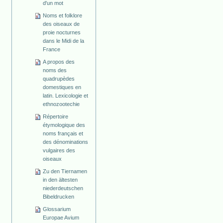
d'un mot
Noms et folklore
des oiseaux de
proie nocturnes
dans le Midi de la
France
A propos des
noms des
quadrupèdes
domestiques en
latin. Lexicologie et
ethnozootechie
Répertoire
étymologique des
noms français et
des dénominations
vulgaires des
oiseaux
Zu den Tiernamen
in den ältesten
niederdeutschen
Bibeldrucken
Glossarium
Europae Avium