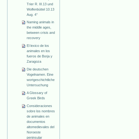
Trier R. III.13 und
Wolfenbüttel 10.13
Aug. 4°
Naming animals in
the middle ages,
between crisis and
recovery
El lexico de los
animales en los
fueros de Borja y
Zaragoza
Die deutschen
Vogelnamen. Eine
wortgeschichtliche
Untersuchung
A Glossary of
Greek Birds
Consideraciones
sobre los nombres
de animales en
documentos
altomedievales del
Noroeste
peninsular