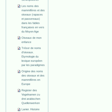
Les noms des
mammifères et des
oiseaux (rapaces
et passereaux)
dans les fables
françaises en vers
du Moyen Age
Oiseaux de mon
enfance
Trésor de noms
d'oiseaux.
Etymologie du
lexique européen
par les paradigmes
Origine des noms
des oiseaux et des
mammifères en
Europe
Register des
Vogelnamen zu
drei arabischen
Quellenwerken
Lanier. Histoire