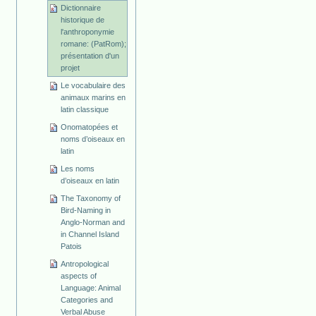
Dictionnaire
historique de
l'anthroponymie
romane: (PatRom);
présentation d'un
projet
Le vocabulaire des
animaux marins en
latin classique
Onomatopées et
noms d’oiseaux en
latin
Les noms
d’oiseaux en latin
The Taxonomy of
Bird-Naming in
Anglo-Norman and
in Channel Island
Patois
Antropological
aspects of
Language: Animal
Categories and
Verbal Abuse