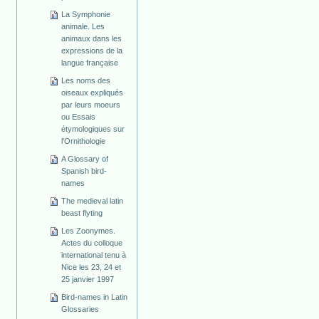
La Symphonie
animale. Les
animaux dans les
expressions de la
langue française
Les noms des
oiseaux expliqués
par leurs moeurs
ou Essais
étymologiques sur
l'Ornithologie
A Glossary of
Spanish bird-
names
The medieval latin
beast flyting
Les Zoonymes.
Actes du colloque
international tenu à
Nice les 23, 24 et
25 janvier 1997
Bird-names in Latin
Glossaries