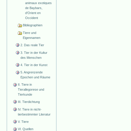
animaux exotiques
de Baybars,
d’Orient en
Occident
Bibliographien
Tiere und
Eigennamen
2. Das reale Tier
3. Tier in der Kultur
des Menschen
4. Tier in der Kunst
5. Angrenzende
Epochen und Räume
II. Tiere in
Tierallegorese und
Tierkunde
III. Tierdichtung
IV. Tiere in nicht-
tierbestimmter Literatur
V. Tiere
VI. Quellen