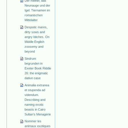
Der Reiher, das
Neunauge und der
Igel. Tiernamen im
romanischen
Mittelalter
Despotic mares,
dirty sows and
angry bitches. On
Middle English
zoosemy and
beyond
Sindrum
begrunden in
Exeter Book Riddle
26: the enigmatic
dative case
Animalia extranea
et stupenda ad
videndum.
Describing and
naming exotic
beasts in Cairo
Sultan’s Menagerie
Nommer les
animaux exotiques