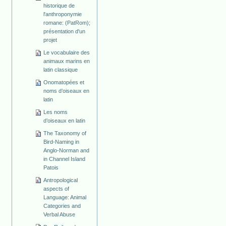
historique de
l'anthroponymie
romane: (PatRom);
présentation d'un
projet
Le vocabulaire des
animaux marins en
latin classique
Onomatopées et
noms d’oiseaux en
latin
Les noms
d’oiseaux en latin
The Taxonomy of
Bird-Naming in
Anglo-Norman and
in Channel Island
Patois
Antropological
aspects of
Language: Animal
Categories and
Verbal Abuse