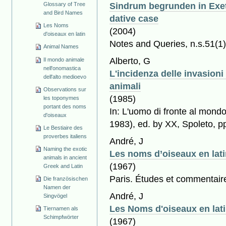
Sindrum begrunden in Exet
Glossary of Tree
and Bird Names
dative case
Les Noms
(2004)
d'oiseaux en latin
Notes and Queries, n.s.51(1)
Animal Names
Alberto, G
Il mondo animale
nell'onomastica
L'incidenza delle invasion
dell'alto medioevo
animali
Observations sur
(1985)
les toponymes
portant des noms
In: L'uomo di fronte al mondo
d'oiseaux
1983), ed. by XX, Spoleto, p
Le Bestiaire des
proverbes italiens
André, J
Naming the exotic
Les noms d’oiseaux en lat
animals in ancient
(1967)
Greek and Latin
Paris. Études et commentaire
Die französischen
Namen der
André, J
Singvögel
Les Noms d'oiseaux en lat
Tiernamen als
Schimpfwörter
(1967)