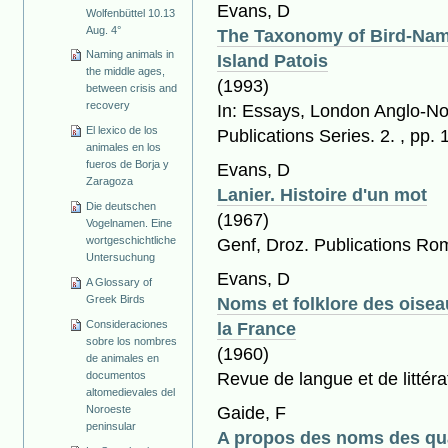
Evans, D
Wolfenbüttel 10.13
Aug. 4°
The Taxonomy of Bird-Nam
Naming animals in
Island Patois
the middle ages,
(1993)
between crisis and
recovery
In: Essays, London Anglo-No
El lexico de los
Publications Series. 2. , pp.
animales en los
fueros de Borja y
Evans, D
Zaragoza
Lanier. Histoire d'un mot
Die deutschen
(1967)
Vogelnamen. Eine
Genf, Droz. Publications Rom
wortgeschichtliche
Untersuchung
Evans, D
A Glossary of
Noms et folklore des oisea
Greek Birds
la France
Consideraciones
sobre los nombres
(1960)
de animales en
Revue de langue et de littér
documentos
altomedievales del
Gaide, F
Noroeste
peninsular
A propos des noms des qu