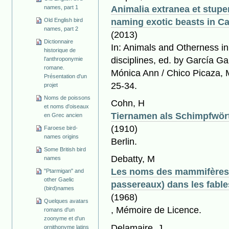
Animalia extranea et stup
names, part 1
naming exotic beasts in Ca
Old English bird
names, part 2
(2013)
Dictionnaire
In: Animals and Otherness in
historique de
disciplines, ed. by García Ga
l'anthroponymie
romane.
Mónica Ann / Chico Picaza, M
Présentation d'un
25-34.
projet
Noms de poissons
Cohn, H
et noms d'oiseaux
Tiernamen als Schimpfwör
en Grec ancien
(1910)
Faroese bird-
names origins
Berlin.
Some British bird
Debatty, M
names
Les noms des mammifères e
"Ptarmigan" and
other Gaelic
passereaux) dans les fabl
(bird)names
(1968)
Quelques avatars
, Mémoire de Licence.
romans d'un
zoonyme et d'un
Delamaire, J
ornithonyme latins