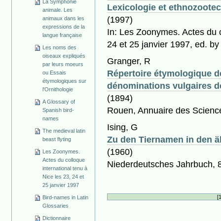
La Symphonie
Lexicologie et ethnozootec
animale. Les
(1997)
animaux dans les
expressions de la
In: Les Zoonymes. Actes du c
langue française
24 et 25 janvier 1997, ed. by
Les noms des
oiseaux expliqués
Granger, R
par leurs moeurs
Répertoire étymologique d
ou Essais
étymologiques sur
dénominations vulgaires d
l'Ornithologie
(1894)
A Glossary of
Rouen, Annuaire des Science
Spanish bird-
names
Ising, G
The medieval latin
Zu den Tiernamen in den ä
beast flyting
(1960)
Les Zoonymes.
Actes du colloque
Niederdeutsches Jahrbuch, 
international tenu à
Nice les 23, 24 et
25 janvier 1997
[
Bird-names in Latin
Glossaries
Dictionnaire