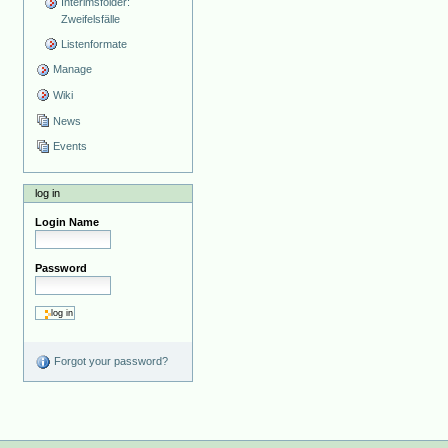
Interimsfolder:
Zweifelsfälle
Listenformate
Manage
Wiki
News
Events
log in
Login Name
Password
Forgot your password?