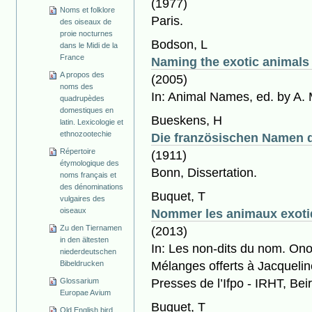
(1977)
Noms et folklore
Paris.
des oiseaux de
proie nocturnes
Bodson, L
dans le Midi de la
France
Naming the exotic animals 
A propos des
(2005)
noms des
In: Animal Names, ed. by A. M
quadrupèdes
domestiques en
Bueskens, H
latin. Lexicologie et
ethnozootechie
Die französischen Namen 
Répertoire
(1911)
étymologique des
Bonn, Dissertation.
noms français et
des dénominations
Buquet, T
vulgaires des
Nommer les animaux exotiq
oiseaux
(2013)
Zu den Tiernamen
in den ältesten
In: Les non-dits du nom. On
niederdeutschen
Mélanges offerts à Jacqueline
Bibeldrucken
Presses de l’Ifpo - IRHT, Bei
Glossarium
Europae Avium
Buquet, T
Old English bird