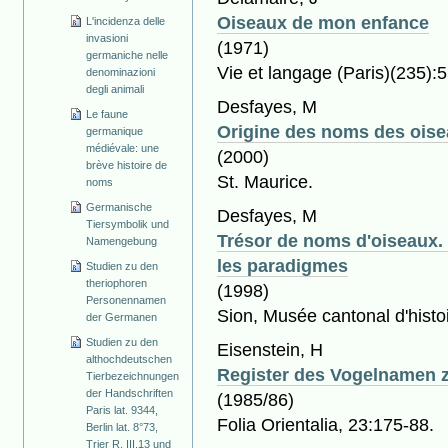
Oiseaux de mon enfance
L'incidenza delle
invasioni
(1971)
germaniche nelle
Vie et langage (Paris)(235):
denominazioni
degli animali
Desfayes, M
Le faune
Origine des noms des ois
germanique
médiévale: une
(2000)
brève histoire de
St. Maurice.
noms
Germanische
Desfayes, M
Tiersymbolik und
Trésor de noms d'oiseaux.
Namengebung
les paradigmes
Studien zu den
theriophoren
(1998)
Personennamen
Sion, Musée cantonal d'histoir
der Germanen
Studien zu den
Eisenstein, H
althochdeutschen
Register des Vogelnamen z
Tierbezeichnungen
der Handschriften
(1985/86)
Paris lat. 9344,
Folia Orientalia, 23:175-88.
Berlin lat. 8°73,
Trier R. III.13 und