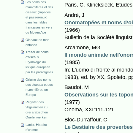
Les noms des
Paris, C. Klincksieck. Etude
mammifères et des
oiseaux (rapaces
André, J
et passereaux)
Onomatopées et noms d’ois
dans les fables
françaises en vers
(1966)
du Moyen Age
Bulletin de la Société lingui
Oiseaux de mon
enfance
Arcamone, MG
Trésor de noms
Il mondo animale nell'onom
d'oiseaux.
(1985)
Etymologie du
lexique européen
In: L'uomo di fronte al mondo
par les paradigmes
1983), ed. by XX, Spoleto, p
Origine des noms
des oiseaux et des
Baudot, M
mammifères en
Observations sur les topo
Europe
(1977)
Register des
Vogelnamen zu
Onoma, XXI:111-121.
drei arabischen
Quellenwerken
Bloc-Durraffour, C
Lanier. Histoire
Le Bestiaire des proverbes 
d'un mot