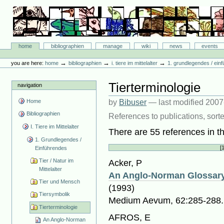
Skip
to
content.
|
Skip
Bibliographie-Portal
to
Sections
home
bibliographien
manage
wiki
news
events
navigation
Personal
tools
→
→
→
you are here:
home
bibliographien
i. tiere im mittelalter
1. grundlegendes / ein
Tierterminologie
navigation
Home
by
Bibuser
—
last modified
2007
Bibliographien
References to publications, sort
I. Tiere im Mittelalter
There are 55 references in th
1. Grundlegendes /
[
Einführendes
Tier / Natur im
Acker, P
Mittelalter
An Anglo-Norman Glossary
Tier und Mensch
(1993)
Tiersymbolik
Medium Aevum, 62:285-288.
Tierterminologie
AFROS, E
An Anglo-Norman