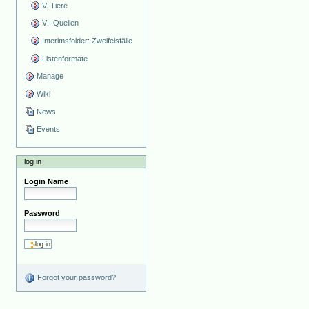
V. Tiere
VI. Quellen
Interimsfolder: Zweifelsfälle
Listenformate
Manage
Wiki
News
Events
log in
Login Name
Password
Forgot your password?