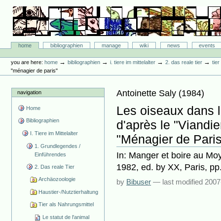
Skip
to
content.
|
Skip
Bibliographie-Portal
to
Sections
home
bibliographien
manage
wiki
news
events
navigation
Personal
tools
→
→
→
→
you are here:
home
bibliographien
i. tiere im mittelalter
2. das reale tier
tie
"ménagier de paris"
Antoinette Saly
(
1984
)
navigation
Les oiseaux dans l
Home
Bibliographien
d'après le "Viandier
I. Tiere im Mittelalter
"Ménagier de Paris
1. Grundlegendes /
In: Manger et boire au Mo
Einführendes
1982, ed. by XX, Paris, pp
2. Das reale Tier
Archäozoologie
by
Bibuser
—
last modified
2007
Haustier-/Nutztierhaltung
Tier als Nahrungsmittel
Le statut de l'animal