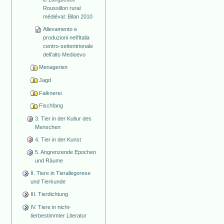
Roussillon rural
médiéval: Bilan 2010
Allevamento e
produzioni nell'Italia
centro-settentrionale
dell'alto Medioevo
Menagerien
Jagd
Falknerei
Fischfang
3. Tier in der Kultur des
Menschen
4. Tier in der Kunst
5. Angrenzende Epochen
und Räume
II. Tiere in Tierallegorese
und Tierkunde
III. Tierdichtung
IV. Tiere in nicht-
tierbestimmter Literatur