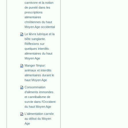
carnivore et la notion
de pureté dans les
prescriptions
alimentaires
chrétiennes du haut
Moyen Age occidental
Le lièvre lubrique et la
bête sanglante.
Réflexions sur
quelques interdits
alimentaires du haut
Moyen Age
Manger l'impur:
animaux et interdits
alimentaires durant le
haut Moyen Age
Consommation
d'aliments immondes
et cannibalisme de
survie dans l'Occident
du haut Moyen Age
L'alimentation carnée
au début du Moyen
Age