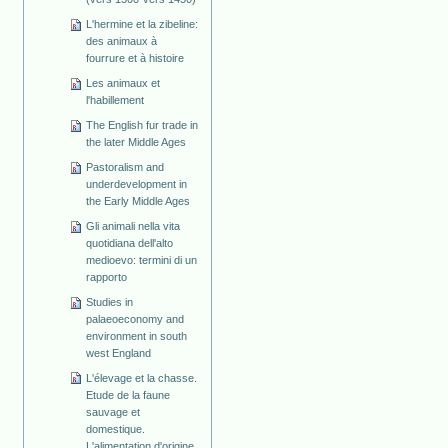
L'hermine et la zibeline:
des animaux à
fourrure et à histoire
Les animaux et
l'habillement
The English fur trade in
the later Middle Ages
Pastoralism and
underdevelopment in
the Early Middle Ages
Gli animali nella vita
quotidiana dell'alto
medioevo: termini di un
rapporto
Studies in
palaeoeconomy and
environment in south
west England
L'élevage et la chasse.
Etude de la faune
sauvage et
domestique.
L'alimentation d'origine