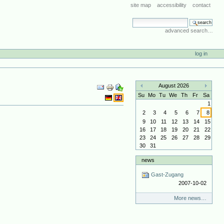
site map
accessibility
contact
search site
advanced search…
log in
Document
August 2026
Actions
«
»
Su
Mo
Tu
We
Th
Fr
Sa
1
2
3
4
5
6
7
8
9
10
11
12
13
14
15
16
17
18
19
20
21
22
23
24
25
26
27
28
29
30
31
news
Gast-Zugang
2007-10-02
More news…