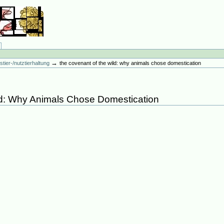
→
stier-/nutztierhaltung
the covenant of the wild: why animals chose domestication
ld: Why Animals Chose Domestication