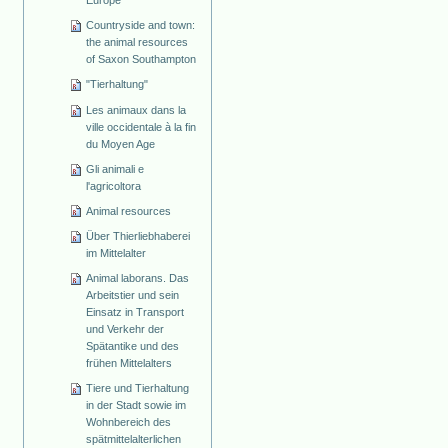
Europe
Countryside and town:
the animal resources
of Saxon Southampton
"Tierhaltung"
Les animaux dans la
ville occidentale à la fin
du Moyen Age
Gli animali e
l'agricoltora
Animal resources
Über Thierliebhaberei
im Mittelalter
Animal laborans. Das
Arbeitstier und sein
Einsatz in Transport
und Verkehr der
Spätantike und des
frühen Mittelalters
Tiere und Tierhaltung
in der Stadt sowie im
Wohnbereich des
spätmittelalterlichen