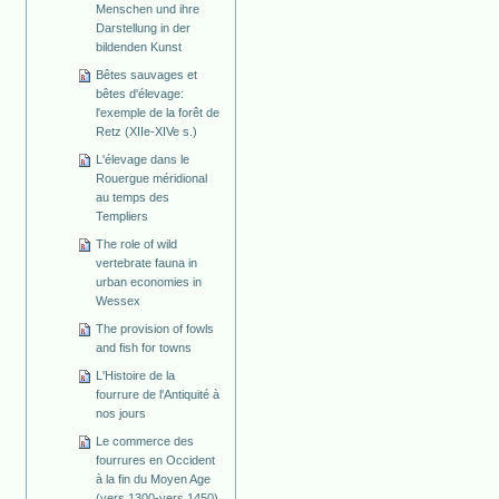
Menschen und ihre
Darstellung in der
bildenden Kunst
Bêtes sauvages et
bêtes d'élevage:
l'exemple de la forêt de
Retz (XIIe-XIVe s.)
L'élevage dans le
Rouergue méridional
au temps des
Templiers
The role of wild
vertebrate fauna in
urban economies in
Wessex
The provision of fowls
and fish for towns
L'Histoire de la
fourrure de l'Antiquité à
nos jours
Le commerce des
fourrures en Occident
à la fin du Moyen Age
(vers 1300-vers 1450)