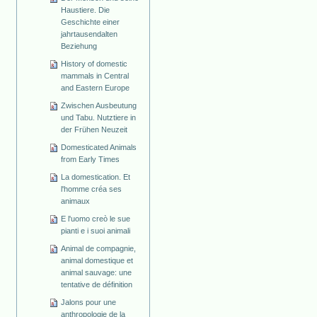
Haustiere. Die
Geschichte einer
jahrtausendalten
Beziehung
History of domestic
mammals in Central
and Eastern Europe
Zwischen Ausbeutung
und Tabu. Nutztiere in
der Frühen Neuzeit
Domesticated Animals
from Early Times
La domestication. Et
l'homme créa ses
animaux
E l'uomo creò le sue
pianti e i suoi animali
Animal de compagnie,
animal domestique et
animal sauvage: une
tentative de définition
Jalons pour une
anthropologie de la