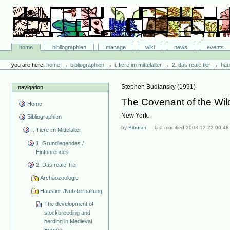
Skip
to
content.
|
Skip
Bibliographie-Portal
to
Sections
home
bibliographien
manage
wiki
news
events
navigation
Personal
tools
→
→
→
→
you are here:
home
bibliographien
i. tiere im mittelalter
2. das reale tier
hau
Stephen Budiansky
(
1991
)
navigation
The Covenant of the Wi
Home
New York.
Bibliographien
by
Bibuser
—
last modified
2008-12-22 00:48
I. Tiere im Mittelalter
1. Grundlegendes /
Einführendes
2. Das reale Tier
Archäozoologie
Haustier-/Nutztierhaltung
The development of
stockbreeding and
herding in Medieval