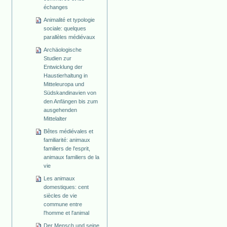
échanges
Animalité et typologie
sociale: quelques
parallèles médiévaux
Archäologische
Studien zur
Entwicklung der
Haustierhaltung in
Mitteleuropa und
Südskandinavien von
den Anfängen bis zum
ausgehenden
Mittelalter
Bêtes médiévales et
familiarité: animaux
familiers de l'esprit,
animaux familiers de la
vie
Les animaux
domestiques: cent
siècles de vie
commune entre
l'homme et l'animal
Der Mensch und seine