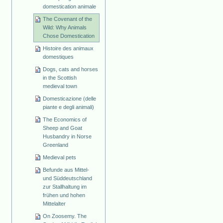
domestication animale
The Covenant of the
Wild: Why Animals
Chose Domestication
Histoire des animaux
domestiques
Dogs, cats and horses
in the Scottish
medieval town
Domesticazione (delle
piante e degli animali)
The Economics of
Sheep and Goat
Husbandry in Norse
Greenland
Medieval pets
Befunde aus Mittel-
und Süddeutschland
zur Stallhaltung im
frühen und hohen
Mittelalter
On Zoosemy. The