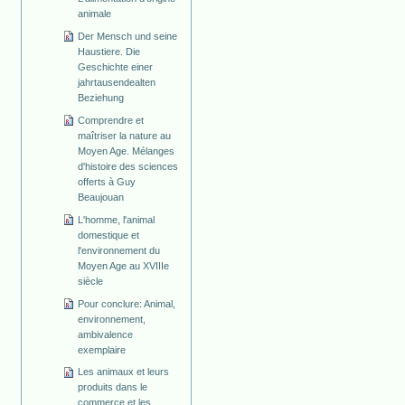
animale
Der Mensch und seine
Haustiere. Die
Geschichte einer
jahrtausendealten
Beziehung
Comprendre et
maîtriser la nature au
Moyen Age. Mélanges
d'histoire des sciences
offerts à Guy
Beaujouan
L'homme, l'animal
domestique et
l'environnement du
Moyen Age au XVIIIe
siècle
Pour conclure: Animal,
environnement,
ambivalence
exemplaire
Les animaux et leurs
produits dans le
commerce et les