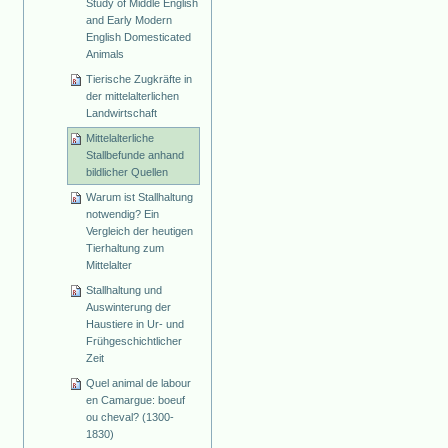
Study of Middle English
and Early Modern
English Domesticated
Animals
Tierische Zugkräfte in
der mittelalterlichen
Landwirtschaft
Mittelalterliche
Stallbefunde anhand
bildlicher Quellen
Warum ist Stallhaltung
notwendig? Ein
Vergleich der heutigen
Tierhaltung zum
Mittelalter
Stallhaltung und
Auswinterung der
Haustiere in Ur- und
Frühgeschichtlicher
Zeit
Quel animal de labour
en Camargue: boeuf
ou cheval? (1300-
1830)