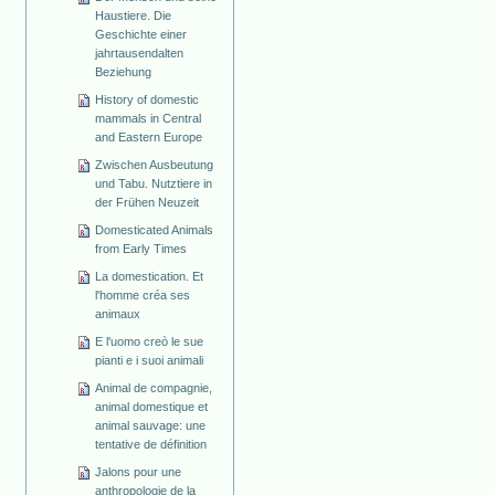
Haustiere. Die
Geschichte einer
jahrtausendalten
Beziehung
History of domestic
mammals in Central
and Eastern Europe
Zwischen Ausbeutung
und Tabu. Nutztiere in
der Frühen Neuzeit
Domesticated Animals
from Early Times
La domestication. Et
l'homme créa ses
animaux
E l'uomo creò le sue
pianti e i suoi animali
Animal de compagnie,
animal domestique et
animal sauvage: une
tentative de définition
Jalons pour une
anthropologie de la