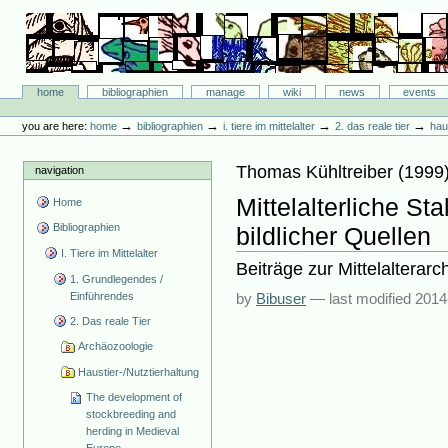
Skip
to
content.
|
Skip
Bibliographie-Portal
to
Sections
home
bibliographien
manage
wiki
news
events
navigation
Personal
tools
→
→
→
→
you are here:
home
bibliographien
i. tiere im mittelalter
2. das reale tier
hau
Thomas Kühltreiber
(
1999
navigation
Mittelalterliche S
Home
Bibliographien
bildlicher Quellen
I. Tiere im Mittelalter
Beiträge zur Mittelalterarc
1. Grundlegendes /
Einführendes
by
Bibuser
—
last modified
2014
2. Das reale Tier
Archäozoologie
Haustier-/Nutztierhaltung
The development of
stockbreeding and
herding in Medieval