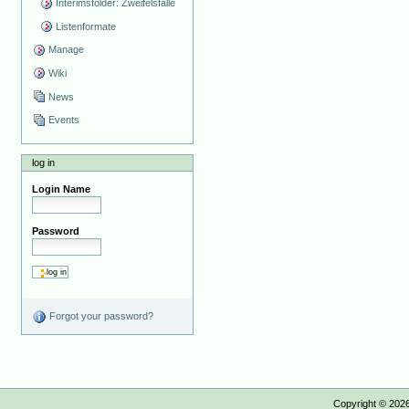
Interimsfolder: Zweifelsfälle
Listenformate
Manage
Wiki
News
Events
log in
Login Name
Password
Forgot your password?
Copyright ©
202