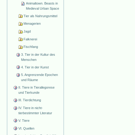
Animaltown. Beasts in
Medieval Urban Space
Tier als Nahrungsmittel
Menagerien
Jagd
Falknerei
Fischfang
3. Tier in der Kultur des
Menschen
4. Tier in der Kunst
5. Angrenzende Epochen
und Räume
II. Tiere in Tierallegorese
und Tierkunde
III. Tierdichtung
IV. Tiere in nicht-
tierbestimmter Literatur
V. Tiere
VI. Quellen