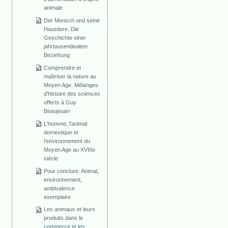
animale
Der Mensch und seine
Haustiere. Die
Geschichte einer
jahrtausendealten
Beziehung
Comprendre et
maîtriser la nature au
Moyen Age. Mélanges
d'histoire des sciences
offerts à Guy
Beaujouan
L'homme, l'animal
domestique et
l'environnement du
Moyen Age au XVIIIe
siècle
Pour conclure: Animal,
environnement,
ambivalence
exemplaire
Les animaux et leurs
produits dans le
commerce et les