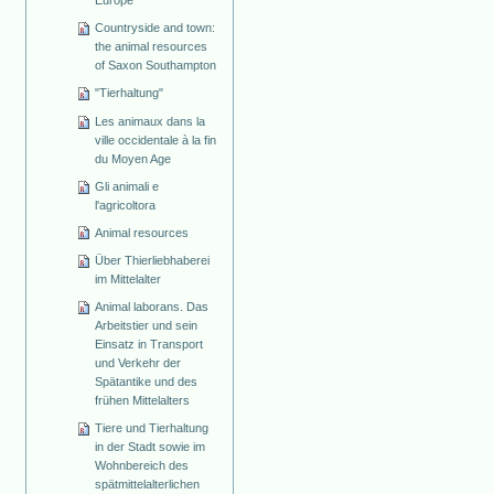
Europe
Countryside and town:
the animal resources
of Saxon Southampton
"Tierhaltung"
Les animaux dans la
ville occidentale à la fin
du Moyen Age
Gli animali e
l'agricoltora
Animal resources
Über Thierliebhaberei
im Mittelalter
Animal laborans. Das
Arbeitstier und sein
Einsatz in Transport
und Verkehr der
Spätantike und des
frühen Mittelalters
Tiere und Tierhaltung
in der Stadt sowie im
Wohnbereich des
spätmittelalterlichen