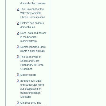
domestication animale
The Covenant of the
Wild: Why Animals
Chose Domestication
Histoire des animaux
domestiques
Dogs, cats and horses
in the Scottish
medieval town
Domesticazione (delle
piante e degli animali)
The Economics of
Sheep and Goat
Husbandry in Norse
Greenland
Medieval pets
Befunde aus Mittel-
und Süddeutschland
zur Stallhaltung im
frühen und hohen
Mittelalter
On Zoosemy. The