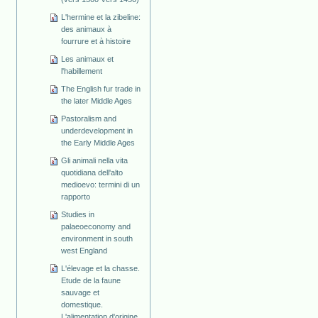
L'hermine et la zibeline:
des animaux à
fourrure et à histoire
Les animaux et
l'habillement
The English fur trade in
the later Middle Ages
Pastoralism and
underdevelopment in
the Early Middle Ages
Gli animali nella vita
quotidiana dell'alto
medioevo: termini di un
rapporto
Studies in
palaeoeconomy and
environment in south
west England
L'élevage et la chasse.
Etude de la faune
sauvage et
domestique.
L'alimentation d'origine