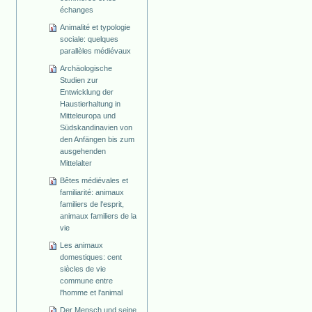
échanges
Animalité et typologie
sociale: quelques
parallèles médiévaux
Archäologische
Studien zur
Entwicklung der
Haustierhaltung in
Mitteleuropa und
Südskandinavien von
den Anfängen bis zum
ausgehenden
Mittelalter
Bêtes médiévales et
familiarité: animaux
familiers de l'esprit,
animaux familiers de la
vie
Les animaux
domestiques: cent
siècles de vie
commune entre
l'homme et l'animal
Der Mensch und seine