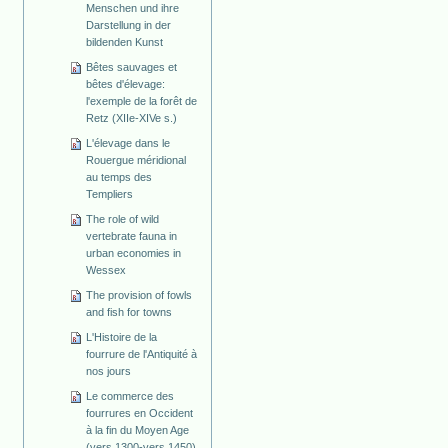
Menschen und ihre
Darstellung in der
bildenden Kunst
Bêtes sauvages et
bêtes d'élevage:
l'exemple de la forêt de
Retz (XIIe-XIVe s.)
L'élevage dans le
Rouergue méridional
au temps des
Templiers
The role of wild
vertebrate fauna in
urban economies in
Wessex
The provision of fowls
and fish for towns
L'Histoire de la
fourrure de l'Antiquité à
nos jours
Le commerce des
fourrures en Occident
à la fin du Moyen Age
(vers 1300-vers 1450)