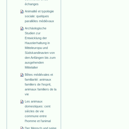
échanges
Animalité et typologie
sociale: quelques
parallèles médiévaux
Archäologische
Studien zur
Entwicklung der
Haustierhaltung in
Mitteleuropa und
Südskandinavien von
den Anfängen bis zum
ausgehenden
Mittelalter
Bêtes médiévales et
familiarité: animaux
familiers de l'esprit,
animaux familiers de la
vie
Les animaux
domestiques: cent
siècles de vie
commune entre
l'homme et l'animal
Der Mensch und seine