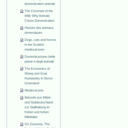
domestication animale
The Covenant of the
Wild: Why Animals
Chose Domestication
Histoire des animaux
domestiques
Dogs, cats and horses
in the Scottish
medieval town
Domesticazione (delle
piante e degli animali)
The Economics of
Sheep and Goat
Husbandry in Norse
Greenland
Medieval pets
Befunde aus Mittel-
und Süddeutschland
zur Stallhaltung im
frühen und hohen
Mittelalter
On Zoosemy. The