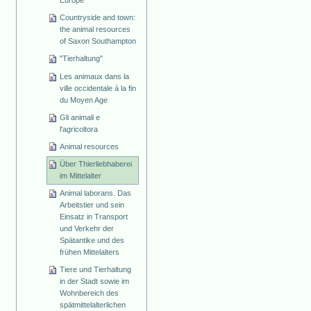
Europe
Countryside and town:
the animal resources
of Saxon Southampton
"Tierhaltung"
Les animaux dans la
ville occidentale à la fin
du Moyen Age
Gli animali e
l'agricoltora
Animal resources
Über Thierliebhaberei
im Mittelalter
Animal laborans. Das
Arbeitstier und sein
Einsatz in Transport
und Verkehr der
Spätantike und des
frühen Mittelalters
Tiere und Tierhaltung
in der Stadt sowie im
Wohnbereich des
spätmittelalterlichen