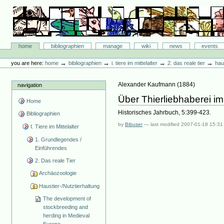
Skip
to
content.
|
Skip
Bibliographie-Portal
to
Sections
home
bibliographien
manage
wiki
news
events
navigation
Personal
tools
→
→
→
→
you are here:
home
bibliographien
i. tiere im mittelalter
2. das reale tier
hau
Alexander Kaufmann
(
1884
)
navigation
Über Thierliebhaberei im 
Home
Historisches Jahrbuch, 5:399-423.
Bibliographien
by
Bibuser
—
last modified
2007-01-18 15:31
I. Tiere im Mittelalter
1. Grundlegendes /
Einführendes
2. Das reale Tier
Archäozoologie
Haustier-/Nutztierhaltung
The development of
stockbreeding and
herding in Medieval