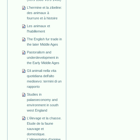
L'hermine et la zibeline:
des animaux à
fourrure et à histoire
Les animaux et
l'habillement
The English fur trade in
the later Middle Ages
Pastoralism and
underdevelopment in
the Early Middle Ages
Gli animali nella vita
quotidiana dell'alto
medioevo: termini di un
rapporto
Studies in
palaeoeconomy and
environment in south
west England
L'élevage et la chasse.
Etude de la faune
sauvage et
domestique.
L'alimentation d'origine