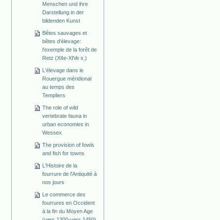
Menschen und ihre
Darstellung in der
bildenden Kunst
Bêtes sauvages et
bêtes d'élevage:
l'exemple de la forêt de
Retz (XIIe-XIVe s.)
L'élevage dans le
Rouergue méridional
au temps des
Templiers
The role of wild
vertebrate fauna in
urban economies in
Wessex
The provision of fowls
and fish for towns
L'Histoire de la
fourrure de l'Antiquité à
nos jours
Le commerce des
fourrures en Occident
à la fin du Moyen Age
(vers 1300-vers 1450)