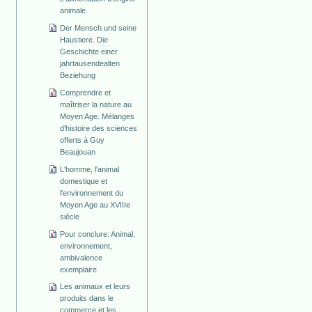
animale
Der Mensch und seine
Haustiere. Die
Geschichte einer
jahrtausendealten
Beziehung
Comprendre et
maîtriser la nature au
Moyen Age. Mélanges
d'histoire des sciences
offerts à Guy
Beaujouan
L'homme, l'animal
domestique et
l'environnement du
Moyen Age au XVIIIe
siècle
Pour conclure: Animal,
environnement,
ambivalence
exemplaire
Les animaux et leurs
produits dans le
commerce et les