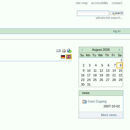
site map
accessibility
contact
search site
advanced search…
log in
Document
August 2026
Actions
«
»
Su
Mo
Tu
We
Th
Fr
Sa
1
2
3
4
5
6
7
8
9
10
11
12
13
14
15
16
17
18
19
20
21
22
23
24
25
26
27
28
29
30
31
news
Gast-Zugang
2007-10-02
More news…