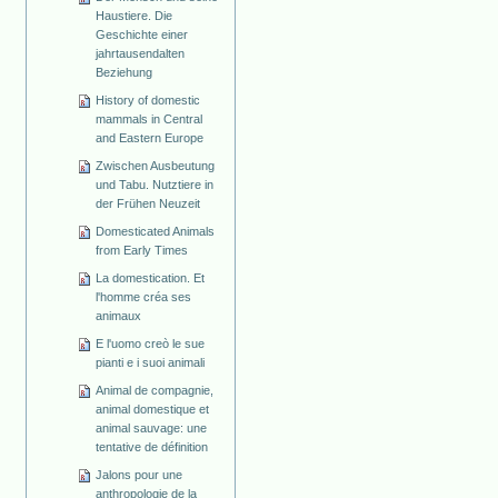
Haustiere. Die
Geschichte einer
jahrtausendalten
Beziehung
History of domestic
mammals in Central
and Eastern Europe
Zwischen Ausbeutung
und Tabu. Nutztiere in
der Frühen Neuzeit
Domesticated Animals
from Early Times
La domestication. Et
l'homme créa ses
animaux
E l'uomo creò le sue
pianti e i suoi animali
Animal de compagnie,
animal domestique et
animal sauvage: une
tentative de définition
Jalons pour une
anthropologie de la