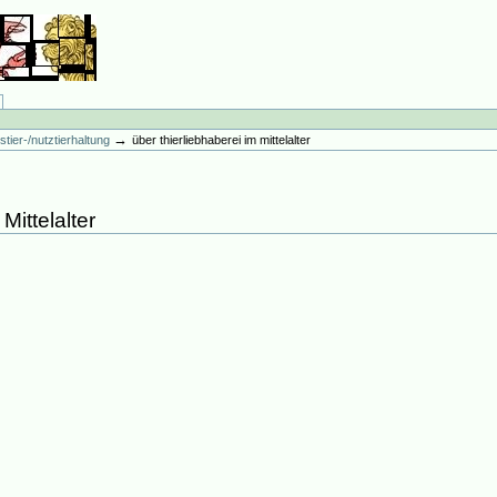
→
stier-/nutztierhaltung
über thierliebhaberei im mittelalter
Mittelalter