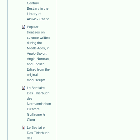
Century
Bestiary in the
Library of
Alnwick Castle
Popular
treatises on
science written
during the
Middle Ages, in
Anglo-Saxon,
Anglo-Norman,
and English.
Edited from the
original
manuscripts
Le Bestiaire:
Das Thierbuch
des
Normannischen
Dichters
Guillaume le
Clerc
Le Bestiaire:
Das Thierbuch
des