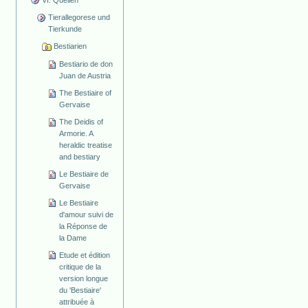
Tierallegorese und
Tierkunde
Bestiarien
Bestiario de don
Juan de Austria
The Bestiaire of
Gervaise
The Deidis of
Armorie. A
heraldic treatise
and bestiary
Le Bestiaire de
Gervaise
Le Bestiaire
d'amour suivi de
la Réponse de
la Dame
Etude et édition
critique de la
version longue
du 'Bestiaire'
attribuée à