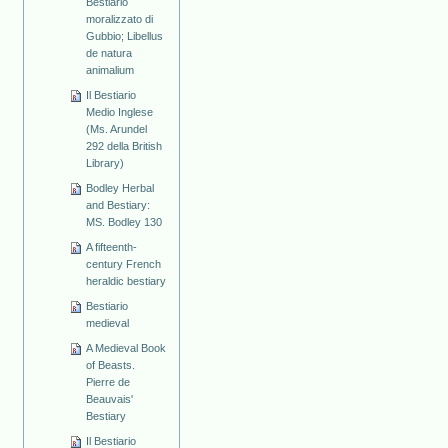
Bestiario
moralizzato di
Gubbio; Libellus
de natura
animalium
Il Bestiario
Medio Inglese
(Ms. Arundel
292 della British
Library)
Bodley Herbal
and Bestiary:
MS. Bodley 130
A fifteenth-
century French
heraldic bestiary
Bestiario
medieval
A Medieval Book
of Beasts.
Pierre de
Beauvais'
Bestiary
Il Bestiario