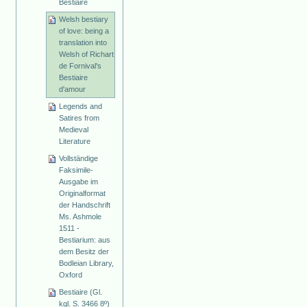
Bestiaire
Welsh bestiary
of love: being a
translation into
Welsh of Richart
de Fornival's
Bestiaire
d'amour
Legends and
Satires from
Medieval
Literature
Vollständige
Faksimile-
Ausgabe im
Originalformat
der Handschrift
Ms. Ashmole
1511 -
Bestiarium: aus
dem Besitz der
Bodleian Library,
Oxford
Bestiaire (Gl.
kgl. S. 3466 8º)