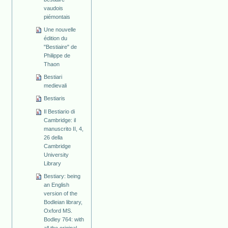
vaudois
piémontais
Une nouvelle
édition du
"Bestiaire" de
Philippe de
Thaon
Bestiari
medievali
Bestiaris
Il Bestiario di
Cambridge: il
manuscrito II, 4,
26 della
Cambridge
University
Library
Bestiary: being
an English
version of the
Bodleian library,
Oxford MS.
Bodley 764: with
all the original