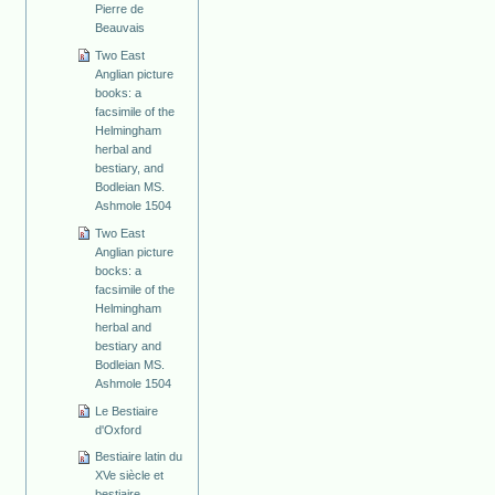
Pierre de
Beauvais
Two East
Anglian picture
books: a
facsimile of the
Helmingham
herbal and
bestiary, and
Bodleian MS.
Ashmole 1504
Two East
Anglian picture
bocks: a
facsimile of the
Helmingham
herbal and
bestiary and
Bodleian MS.
Ashmole 1504
Le Bestiaire
d'Oxford
Bestiaire latin du
XVe siècle et
bestiaire