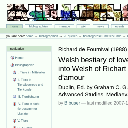
Skip
to
content.
|
Skip
Bibliographie-Portal
to
Sections
home
bibliographien
manage
wiki
news
events
navigation
Personal
tools
→
→
→
→
you are here:
home
bibliographien
vi. quellen
tierallegorese und tierkunde
Richard de Fournival
(
1988
)
navigation
Welsh bestiary of love
Home
Bibliographien
into Welsh of Richart 
I. Tiere im Mittelalter
d'amour
II. Tiere in
Tierallegorese und
Dublin, Ed. by Graham C. G. 
Tierkunde
Advanced Studies. Mediaeva
III. Tierdichtung
by
Bibuser
—
last modified
2007-1
IV. Tiere in nicht-
tierbestimmter
Literatur
V. Tiere
VI. Quellen