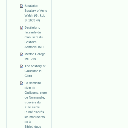
Bestiarius -
Bestiary of Anne
Walsh (Gl. kgl.
S. 1633 4º)
Bestiarium,
facsimile du
manuscrit du
Bestiaire
Ashmole 1511
Merton College
MS. 249
The bestiary of
Guillaume le
Clerc
Le Bestiaire
divin de
Guillaume, clerc
de Normandie,
trouvère du
XIIIe siècle.
Publié d’après
les manuscrits
de la
Bibliothèque