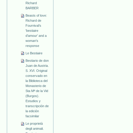
Richard
BARBER
Beasts of love:
Richard de
Fournival's
'bestiaire
d'amour' and a
woman's
response
Le Bestiaire
Bestiario de don
Juan de Austria.
S. XVI. Original
conservado en
la Biblioteca del
Monasterio de
Sta Mª de la Vid
(Burgos).
Estudios y
transcripción de
la edición
facsimilar
Le proprietà
degli animali.