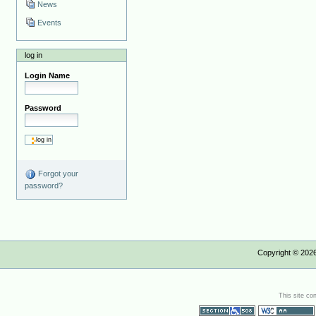
News
Events
log in
Login Name
Password
Forgot your
password?
Copyright ©
202
This site co