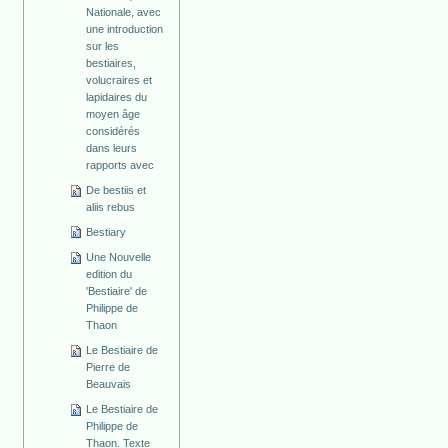
Nationale, avec
une introduction
sur les
bestiaires,
volucraires et
lapidaires du
moyen âge
considérés
dans leurs
rapports avec
De bestiis et
aliis rebus
Bestiary
Une Nouvelle
edition du
'Bestiaire' de
Philippe de
Thaon
Le Bestiaire de
Pierre de
Beauvais
Le Bestiaire de
Philippe de
Thaon. Texte