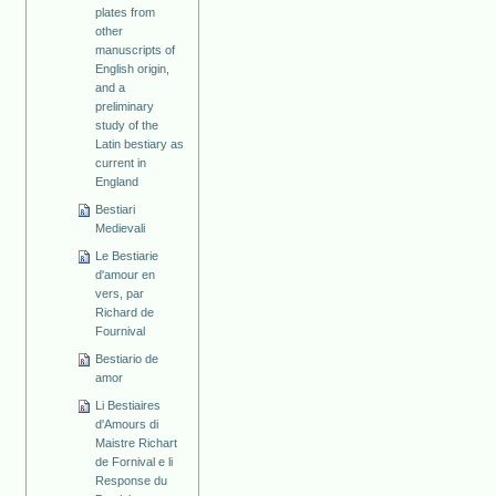
plates from
other
manuscripts of
English origin,
and a
preliminary
study of the
Latin bestiary as
current in
England
Bestiari
Medievali
Le Bestiarie
d'amour en
vers, par
Richard de
Fournival
Bestiario de
amor
Li Bestiaires
d'Amours di
Maistre Richart
de Fornival e li
Response du