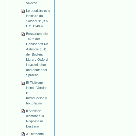
Valdese
Le bestiaire et le
lapidaire du
'Rosarius' (B.N.
f. fr. 12483)
Bestiarium: die
Texte der
Handschrift Ms.
Ashmole 1511
der Bodleian
Library Oxford
in lateinischer
und deutscher
Sprache
El Fisiólogo
latino : Version
B. 1.
Introducción y
texto latino
Il Bestiario
d'amore e la
Risposta al
Bestiario
A Thirteenth-