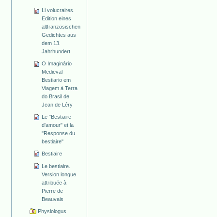
Li volucraires.
Edition eines
altfranzösischen
Gedichtes aus
dem 13.
Jahrhundert
O Imaginário
Medieval
Bestiario em
Viagem à Terra
do Brasil de
Jean de Léry
Le "Bestiaire
d'amour" et la
"Response du
bestiaire"
Bestiaire
Le bestiaire.
Version longue
attribuée à
Pierre de
Beauvais
Physiologus