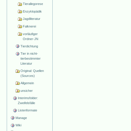
Tierallegorese
Enzyklopädik
Jagdliteratur
Falknerei
vorläufiger
Ordner-JN
Tierdichtung
Tier in nicht-
tierbestimmter
Literatur
Original: Quellen
(Sources)
Allgemein
unsicher
Interimsfolder:
Zweifelsfälle
Listenformate
Manage
Wiki