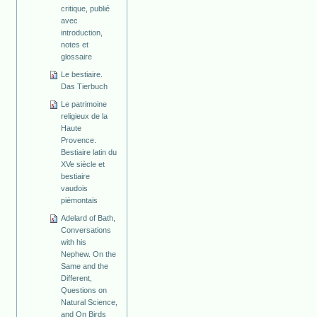
critique, publié
avec
introduction,
notes et
glossaire
Le bestiaire.
Das Tierbuch
Le patrimoine
religieux de la
Haute
Provence.
Bestiaire latin du
XVe siècle et
bestiaire
vaudois
piémontais
Adelard of Bath,
Conversations
with his
Nephew. On the
Same and the
Different,
Questions on
Natural Science,
and On Birds