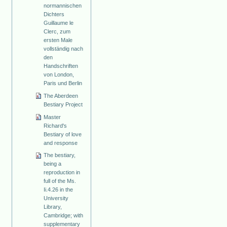
normannischen
Dichters
Guillaume le
Clerc, zum
ersten Male
vollständig nach
den
Handschriften
von London,
Paris und Berlin
The Aberdeen
Bestiary Project
Master
Richard's
Bestiary of love
and response
The bestiary,
being a
reproduction in
full of the Ms.
Ii.4.26 in the
University
Library,
Cambridge; with
supplementary