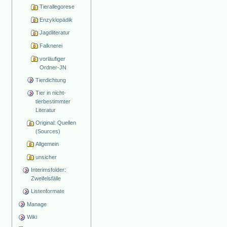
Tierallegorese
Enzyklopädik
Jagdliteratur
Falknerei
vorläufiger
Ordner-JN
Tierdichtung
Tier in nicht-
tierbestimmter
Literatur
Original: Quellen
(Sources)
Allgemein
unsicher
Interimsfolder:
Zweifelsfälle
Listenformate
Manage
Wiki