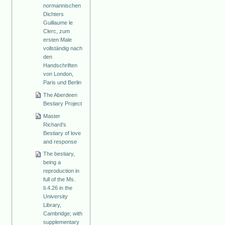
normannischen
Dichters
Guillaume le
Clerc, zum
ersten Male
vollständig nach
den
Handschriften
von London,
Paris und Berlin
The Aberdeen
Bestiary Project
Master
Richard's
Bestiary of love
and response
The bestiary,
being a
reproduction in
full of the Ms.
Ii.4.26 in the
University
Library,
Cambridge; with
supplementary