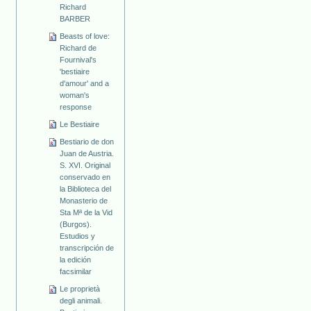
Richard
BARBER
Beasts of love:
Richard de
Fournival's
'bestiaire
d'amour' and a
woman's
response
Le Bestiaire
Bestiario de don
Juan de Austria.
S. XVI. Original
conservado en
la Biblioteca del
Monasterio de
Sta Mª de la Vid
(Burgos).
Estudios y
transcripción de
la edición
facsimilar
Le proprietà
degli animali.