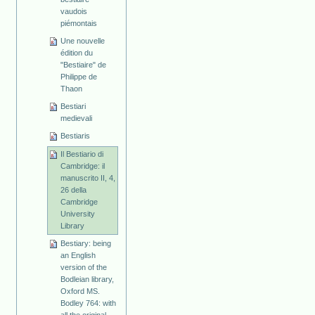
vaudois
piémontais
Une nouvelle
édition du
"Bestiaire" de
Philippe de
Thaon
Bestiari
medievali
Bestiaris
Il Bestiario di
Cambridge: il
manuscrito II, 4,
26 della
Cambridge
University
Library
Bestiary: being
an English
version of the
Bodleian library,
Oxford MS.
Bodley 764: with
all the original