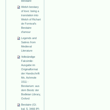
Bestiaire
Welsh bestiary
of love: being a
translation into
Welsh of Richart
de Fornival's
Bestiaire
d'amour
Legends and
Satires from
Medieval
Literature
Vollständige
Faksimile-
Ausgabe im
Originalformat
der Handschrift
Ms. Ashmole
1511 -
Bestiarium: aus
dem Besitz der
Bodleian Library,
Oxford
Bestiaire (Gl.
kgl. S. 3466 8º)