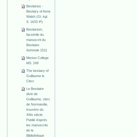
Bestiarius -
Bestiary of Anne
Walsh (Gl. kgl.
S. 1633 4º)
Bestiarium,
facsimile du
manuscrit du
Bestiaire
Ashmole 1511
Merton College
MS. 249
The bestiary of
Guillaume le
Clerc
Le Bestiaire
divin de
Guillaume, clerc
de Normandie,
trouvère du
XIIIe siècle.
Publié d’après
les manuscrits
de la
Bibliothèque