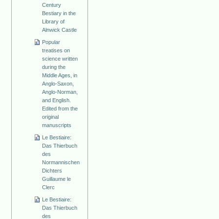
Century
Bestiary in the
Library of
Alnwick Castle
Popular
treatises on
science written
during the
Middle Ages, in
Anglo-Saxon,
Anglo-Norman,
and English.
Edited from the
original
manuscripts
Le Bestiaire:
Das Thierbuch
des
Normannischen
Dichters
Guillaume le
Clerc
Le Bestiaire:
Das Thierbuch
des