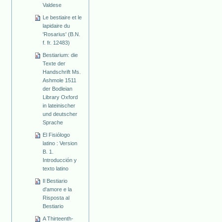
Valdese
Le bestiaire et le
lapidaire du
'Rosarius' (B.N.
f. fr. 12483)
Bestiarium: die
Texte der
Handschrift Ms.
Ashmole 1511
der Bodleian
Library Oxford
in lateinischer
und deutscher
Sprache
El Fisiólogo
latino : Version
B. 1.
Introducción y
texto latino
Il Bestiario
d'amore e la
Risposta al
Bestiario
A Thirteenth-