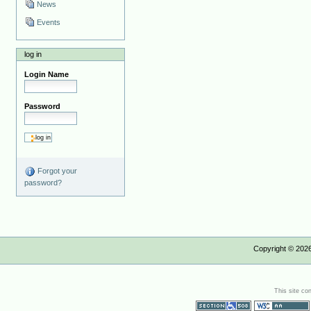
News
Events
log in
Login Name
Password
Forgot your
password?
Copyright ©
202
This site co