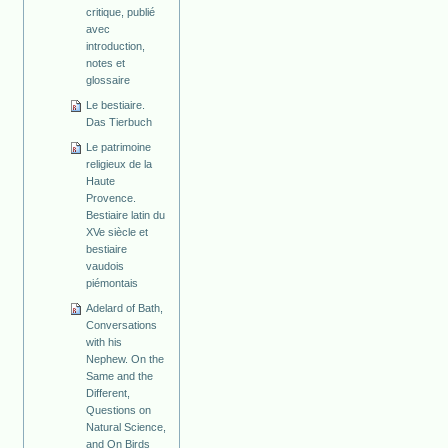
critique, publié
avec
introduction,
notes et
glossaire
Le bestiaire.
Das Tierbuch
Le patrimoine
religieux de la
Haute
Provence.
Bestiaire latin du
XVe siècle et
bestiaire
vaudois
piémontais
Adelard of Bath,
Conversations
with his
Nephew. On the
Same and the
Different,
Questions on
Natural Science,
and On Birds