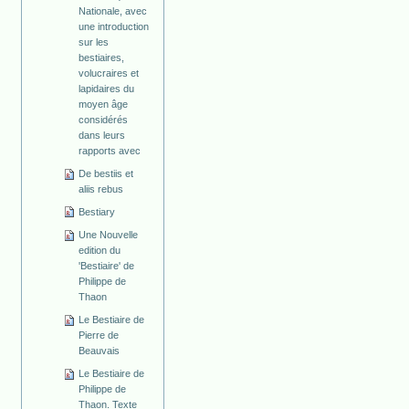
Nationale, avec
une introduction
sur les
bestiaires,
volucraires et
lapidaires du
moyen âge
considérés
dans leurs
rapports avec
De bestiis et
aliis rebus
Bestiary
Une Nouvelle
edition du
'Bestiaire' de
Philippe de
Thaon
Le Bestiaire de
Pierre de
Beauvais
Le Bestiaire de
Philippe de
Thaon. Texte