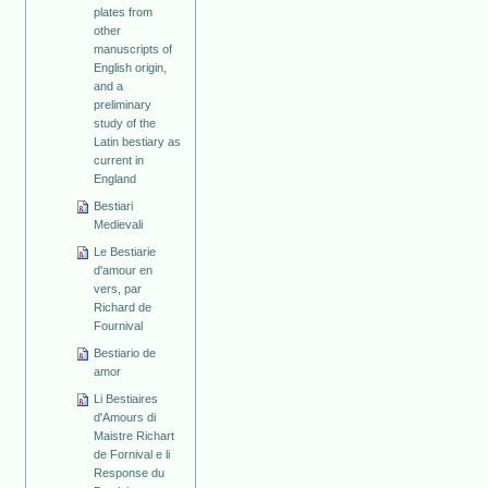
plates from
other
manuscripts of
English origin,
and a
preliminary
study of the
Latin bestiary as
current in
England
Bestiari
Medievali
Le Bestiarie
d'amour en
vers, par
Richard de
Fournival
Bestiario de
amor
Li Bestiaires
d'Amours di
Maistre Richart
de Fornival e li
Response du