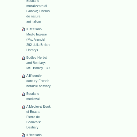
Bestiario
moralizzato di
Gubbio; Libellus
de natura
animalium
Il Bestiario
Medio Inglese
(Ms. Arundel
292 della British
Library)
Bodley Herbal
and Bestiary:
MS. Bodley 130
A fifteenth-
century French
heraldic bestiary
Bestiario
medieval
A Medieval Book
of Beasts.
Pierre de
Beauvais'
Bestiary
Il Bestiario