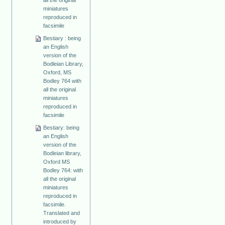
miniatures
reproduced in
facsimile
Bestiary : being
an English
version of the
Bodleian Library,
Oxford, MS
Bodley 764 with
all the original
miniatures
reproduced in
facsimile
Bestiary: being
an English
version of the
Bodleian library,
Oxford MS
Bodley 764: with
all the original
miniatures
reproduced in
facsimile.
Translated and
introduced by