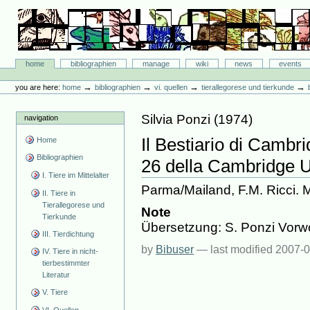
Skip
to
content.
|
Skip
Bibliographie-Portal
to
Sections
home
bibliographien
manage
wiki
news
events
navigation
Personal
tools
→
→
→
→
you are here:
home
bibliographien
vi. quellen
tierallegorese und tierkunde
Silvia Ponzi
(
1974
)
navigation
Il Bestiario di Cambrid
Home
Bibliographien
26 della Cambridge Un
I. Tiere im Mittelalter
Parma/Mailand, F.M. Ricci. 
II. Tiere in
Tierallegorese und
Note
Tierkunde
Übersetzung: S. Ponzi Vorwo
III. Tierdichtung
by
Bibuser
—
last modified
2007-0
IV. Tiere in nicht-
tierbestimmter
Literatur
V. Tiere
VI. Quellen