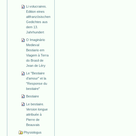
Li volucraires.
Edition eines
altfranzösischen
Gedichtes aus
dem 13.
Jahrhundert
O Imaginário
Medieval
Bestiario em
Viagem à Terra
do Brasil de
Jean de Léry
Le "Bestiaire
d'amour" et la
"Response du
bestiaire"
Bestiaire
Le bestiaire.
Version longue
attribuée à
Pierre de
Beauvais
Physiologus