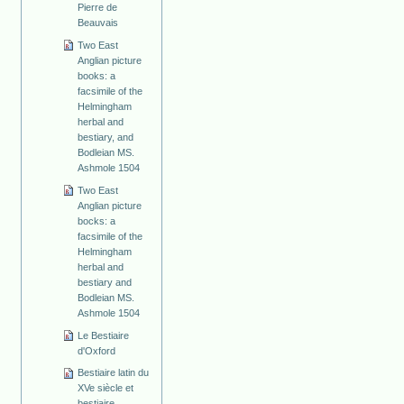
Pierre de
Beauvais
Two East
Anglian picture
books: a
facsimile of the
Helmingham
herbal and
bestiary, and
Bodleian MS.
Ashmole 1504
Two East
Anglian picture
bocks: a
facsimile of the
Helmingham
herbal and
bestiary and
Bodleian MS.
Ashmole 1504
Le Bestiaire
d'Oxford
Bestiaire latin du
XVe siècle et
bestiaire