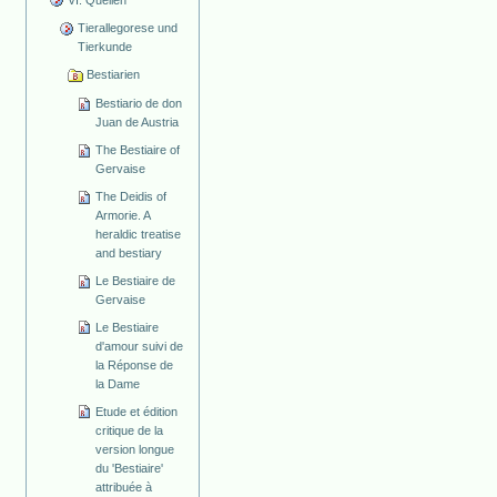
Tierallegorese und
Tierkunde
Bestiarien
Bestiario de don
Juan de Austria
The Bestiaire of
Gervaise
The Deidis of
Armorie. A
heraldic treatise
and bestiary
Le Bestiaire de
Gervaise
Le Bestiaire
d'amour suivi de
la Réponse de
la Dame
Etude et édition
critique de la
version longue
du 'Bestiaire'
attribuée à