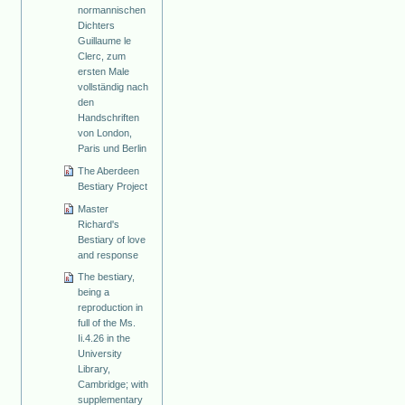
normannischen
Dichters
Guillaume le
Clerc, zum
ersten Male
vollständig nach
den
Handschriften
von London,
Paris und Berlin
The Aberdeen
Bestiary Project
Master
Richard's
Bestiary of love
and response
The bestiary,
being a
reproduction in
full of the Ms.
Ii.4.26 in the
University
Library,
Cambridge; with
supplementary