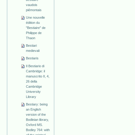
vaudois
piémontais
Une nouvelle
édition du
"Bestiaire" de
Philippe de
Thaon
Bestiari
medievali
Bestiaris
Il Bestiario di
Cambridge: il
manuscrito II, 4,
26 della
Cambridge
University
Library
Bestiary: being
an English
version of the
Bodleian library,
Oxford MS.
Bodley 764: with
all the original