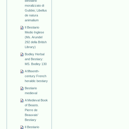
Bestiario
moralizzato di
Gubbio; Libellus
de natura
animalium
Il Bestiario
Medio Inglese
(Ms. Arundel
292 della British
Library)
Bodley Herbal
and Bestiary:
MS. Bodley 130
A fifteenth-
century French
heraldic bestiary
Bestiario
medieval
A Medieval Book
of Beasts.
Pierre de
Beauvais'
Bestiary
Il Bestiario