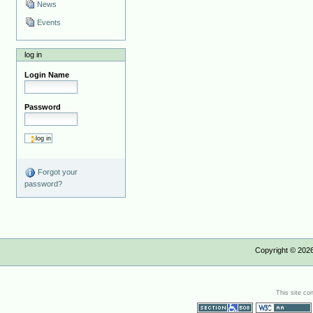
News
Events
log in
Login Name
Password
Forgot your
password?
Copyright ©
202
This site co