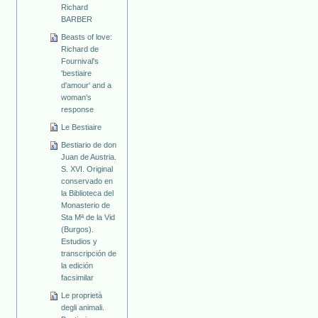
Richard
BARBER
Beasts of love:
Richard de
Fournival's
'bestiaire
d'amour' and a
woman's
response
Le Bestiaire
Bestiario de don
Juan de Austria.
S. XVI. Original
conservado en
la Biblioteca del
Monasterio de
Sta Mª de la Vid
(Burgos).
Estudios y
transcripción de
la edición
facsimilar
Le proprietà
degli animali.