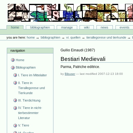
Skip
to
content.
|
Skip
Bibliographie-Portal
to
Sections
home
bibliographien
manage
wiki
news
events
navigation
Personal
tools
→
→
→
→
you are here:
home
bibliographien
vi. quellen
tierallegorese und tierkunde
Guilio Einaudi
(
1987
)
navigation
Bestiari Medievali
Home
Parma, Patriche editrice.
Bibliographien
by
Bibuser
—
last modified
2007-12-13 18:00
I. Tiere im Mittelalter
II. Tiere in
Tierallegorese und
Tierkunde
III. Tierdichtung
IV. Tiere in nicht-
tierbestimmter
Literatur
V. Tiere
VI. Quellen