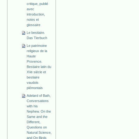
critique, publié
avec
introduction,
notes et
glossaire
Le bestiaire.
Das Tierbuch
Le patrimoine
religieux de la
Haute
Provence.
Bestiaire latin du
XVe siècle et
bestiaire
vaudois
piémontais
Adelard of Bath,
Conversations
with his
Nephew. On the
Same and the
Different,
Questions on
Natural Science,
and On Birds