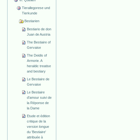
Tierallegorese und
Tierkunde
Bestiarien
Bestiario de don
Juan de Austria
The Bestiaire of
Gervaise
The Deidis of
Armorie. A
heraldic treatise
and bestiary
Le Bestiaire de
Gervaise
Le Bestiaire
d'amour suivi de
la Réponse de
la Dame
Etude et édition
critique de la
version longue
du 'Bestiaire'
attribuée à