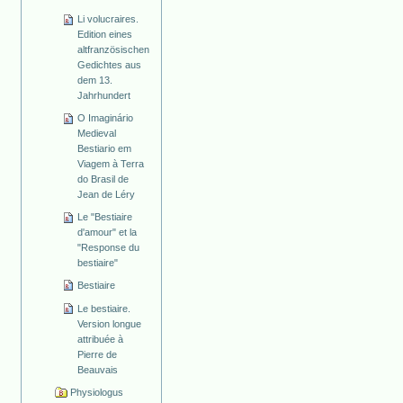
Li volucraires.
Edition eines
altfranzösischen
Gedichtes aus
dem 13.
Jahrhundert
O Imaginário
Medieval
Bestiario em
Viagem à Terra
do Brasil de
Jean de Léry
Le "Bestiaire
d'amour" et la
"Response du
bestiaire"
Bestiaire
Le bestiaire.
Version longue
attribuée à
Pierre de
Beauvais
Physiologus