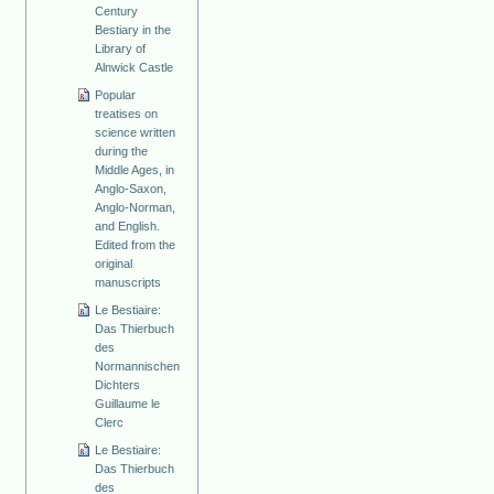
Century
Bestiary in the
Library of
Alnwick Castle
Popular
treatises on
science written
during the
Middle Ages, in
Anglo-Saxon,
Anglo-Norman,
and English.
Edited from the
original
manuscripts
Le Bestiaire:
Das Thierbuch
des
Normannischen
Dichters
Guillaume le
Clerc
Le Bestiaire:
Das Thierbuch
des