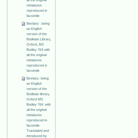
miniatures
reproduced in
facsimile
Bestiary : being
an English
version of the
Bodleian Library,
Oxford, MS
Bodley 764 with
all the original
miniatures
reproduced in
facsimile
Bestiary: being
an English
version of the
Bodleian library,
Oxford MS
Bodley 764: with
all the original
miniatures
reproduced in
facsimile.
Translated and
introduced by