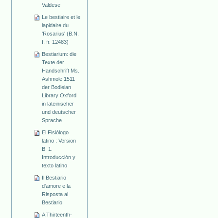
Valdese
Le bestiaire et le
lapidaire du
'Rosarius' (B.N.
f. fr. 12483)
Bestiarium: die
Texte der
Handschrift Ms.
Ashmole 1511
der Bodleian
Library Oxford
in lateinischer
und deutscher
Sprache
El Fisiólogo
latino : Version
B. 1.
Introducción y
texto latino
Il Bestiario
d'amore e la
Risposta al
Bestiario
A Thirteenth-