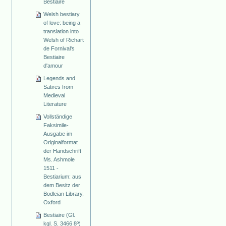
Bestiaire
Welsh bestiary
of love: being a
translation into
Welsh of Richart
de Fornival's
Bestiaire
d'amour
Legends and
Satires from
Medieval
Literature
Vollständige
Faksimile-
Ausgabe im
Originalformat
der Handschrift
Ms. Ashmole
1511 -
Bestiarium: aus
dem Besitz der
Bodleian Library,
Oxford
Bestiaire (Gl.
kgl. S. 3466 8º)