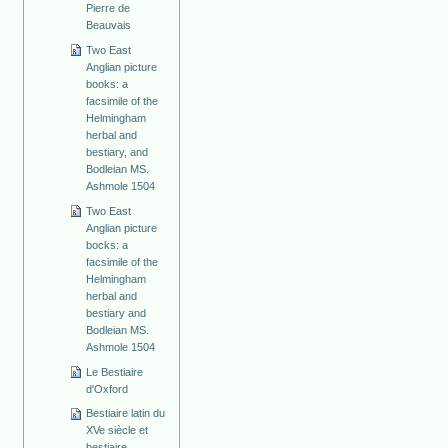
Pierre de
Beauvais
Two East
Anglian picture
books: a
facsimile of the
Helmingham
herbal and
bestiary, and
Bodleian MS.
Ashmole 1504
Two East
Anglian picture
bocks: a
facsimile of the
Helmingham
herbal and
bestiary and
Bodleian MS.
Ashmole 1504
Le Bestiaire
d'Oxford
Bestiaire latin du
XVe siècle et
bestiaire