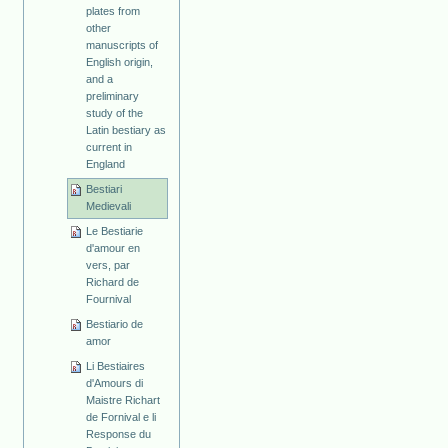
plates from
other
manuscripts of
English origin,
and a
preliminary
study of the
Latin bestiary as
current in
England
Bestiari
Medievali
Le Bestiarie
d'amour en
vers, par
Richard de
Fournival
Bestiario de
amor
Li Bestiaires
d'Amours di
Maistre Richart
de Fornival e li
Response du