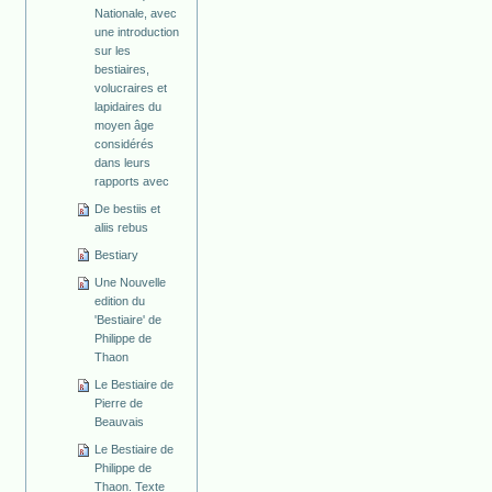
Nationale, avec
une introduction
sur les
bestiaires,
volucraires et
lapidaires du
moyen âge
considérés
dans leurs
rapports avec
De bestiis et
aliis rebus
Bestiary
Une Nouvelle
edition du
'Bestiaire' de
Philippe de
Thaon
Le Bestiaire de
Pierre de
Beauvais
Le Bestiaire de
Philippe de
Thaon. Texte