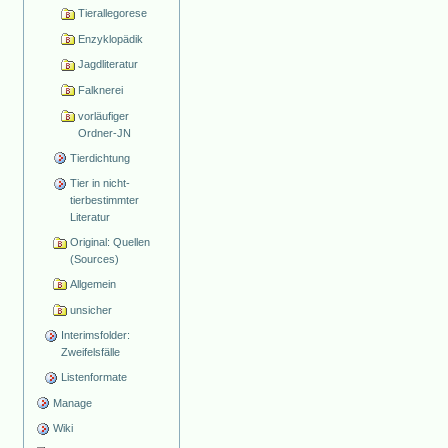
Tierallegorese
Enzyklopädik
Jagdliteratur
Falknerei
vorläufiger
Ordner-JN
Tierdichtung
Tier in nicht-
tierbestimmter
Literatur
Original: Quellen
(Sources)
Allgemein
unsicher
Interimsfolder:
Zweifelsfälle
Listenformate
Manage
Wiki