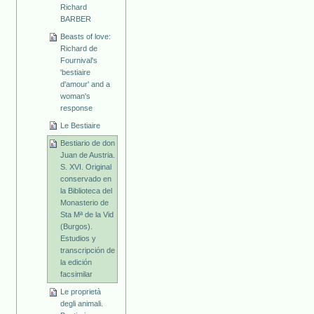
Richard
BARBER
Beasts of love:
Richard de
Fournival's
'bestiaire
d'amour' and a
woman's
response
Le Bestiaire
Bestiario de don
Juan de Austria.
S. XVI. Original
conservado en
la Biblioteca del
Monasterio de
Sta Mª de la Vid
(Burgos).
Estudios y
transcripción de
la edición
facsimilar
Le proprietà
degli animali.