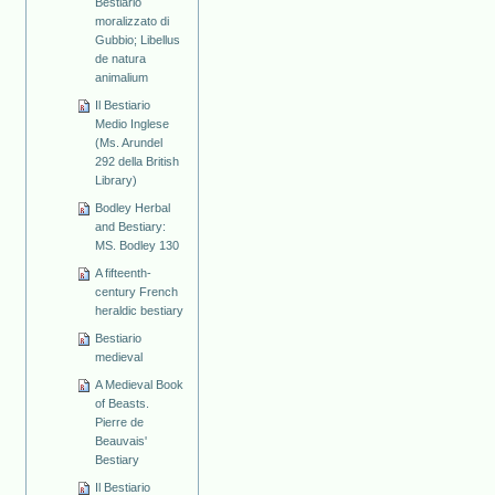
Bestiario
moralizzato di
Gubbio; Libellus
de natura
animalium
Il Bestiario
Medio Inglese
(Ms. Arundel
292 della British
Library)
Bodley Herbal
and Bestiary:
MS. Bodley 130
A fifteenth-
century French
heraldic bestiary
Bestiario
medieval
A Medieval Book
of Beasts.
Pierre de
Beauvais'
Bestiary
Il Bestiario