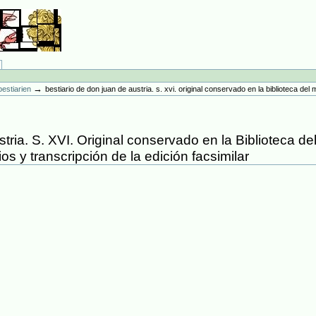
→
bestiarien
bestiario de don juan de austria. s. xvi. original conservado en la biblioteca del
tria. S. XVI. Original conservado en la Biblioteca d
os y transcripción de la edición facsimilar