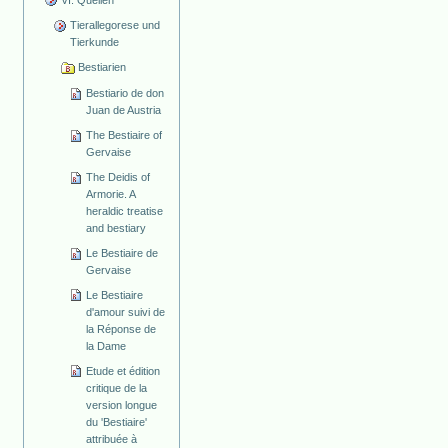
Tierallegorese und
Tierkunde
Bestiarien
Bestiario de don
Juan de Austria
The Bestiaire of
Gervaise
The Deidis of
Armorie. A
heraldic treatise
and bestiary
Le Bestiaire de
Gervaise
Le Bestiaire
d'amour suivi de
la Réponse de
la Dame
Etude et édition
critique de la
version longue
du 'Bestiaire'
attribuée à