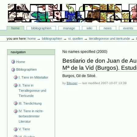
Skip
to
content.
|
Skip
Bibliographie-Portal
to
Sections
home
bibliographien
manage
wiki
news
events
navigation
Personal
tools
→
→
→
→
you are here:
home
bibliographien
vi. quellen
tierallegorese und tierkunde
No names specified
(
2000
)
navigation
Bestiario de don Juan de Aus
Home
Mª de la Vid (Burgos). Estudi
Bibliographien
Burgos, Gil de Siloé.
I. Tiere im Mittelalter
by
Bibuser
—
last modified
2007-10-07 13:39
II. Tiere in
Tierallegorese und
Tierkunde
III. Tierdichtung
IV. Tiere in nicht-
tierbestimmter
Literatur
V. Tiere
VI. Quellen