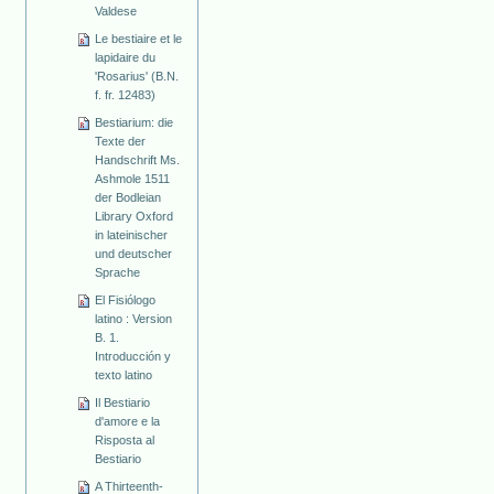
Valdese
Le bestiaire et le
lapidaire du
'Rosarius' (B.N.
f. fr. 12483)
Bestiarium: die
Texte der
Handschrift Ms.
Ashmole 1511
der Bodleian
Library Oxford
in lateinischer
und deutscher
Sprache
El Fisiólogo
latino : Version
B. 1.
Introducción y
texto latino
Il Bestiario
d'amore e la
Risposta al
Bestiario
A Thirteenth-