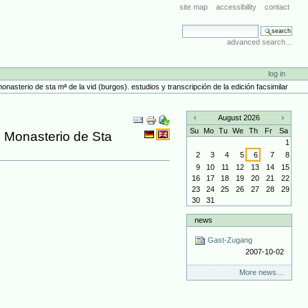
site map
accessibility
contact
search site
advanced search…
log in
 monasterio de sta mª de la vid (burgos). estudios y transcripción de la edición facsimilar
Document
August 2026
Actions
«
»
Su
Mo
Tu
We
Th
Fr
Sa
el Monasterio de Sta
1
2
3
4
5
6
7
8
9
10
11
12
13
14
15
16
17
18
19
20
21
22
23
24
25
26
27
28
29
30
31
news
Gast-Zugang
2007-10-02
More news…