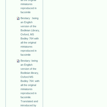
miniatures
reproduced in
facsimile
Bestiary : being
an English
version of the
Bodleian Library,
Oxford, MS
Bodley 764 with
all the original
miniatures
reproduced in
facsimile
Bestiary: being
an English
version of the
Bodleian library,
Oxford MS
Bodley 764: with
all the original
miniatures
reproduced in
facsimile.
Translated and
introduced by