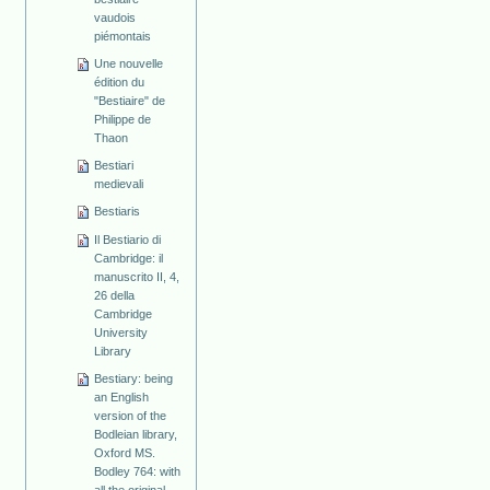
vaudois
piémontais
Une nouvelle
édition du
"Bestiaire" de
Philippe de
Thaon
Bestiari
medievali
Bestiaris
Il Bestiario di
Cambridge: il
manuscrito II, 4,
26 della
Cambridge
University
Library
Bestiary: being
an English
version of the
Bodleian library,
Oxford MS.
Bodley 764: with
all the original