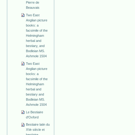
Pierre de
Beauvais
Two East
Anglian picture
books: a
facsimile of the
Helmingham
herbal and
bestiary, and
Bodleian MS.
Ashmole 1504
Two East
Anglian picture
bocks: a
facsimile of the
Helmingham
herbal and
bestiary and
Bodleian MS.
Ashmole 1504
Le Bestiaire
d'Oxford
Bestiaire latin du
XVe siècle et
bestiaire