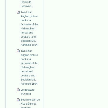
Pierre de
Beauvais
Two East
Anglian picture
books: a
facsimile of the
Helmingham
herbal and
bestiary, and
Bodleian MS.
Ashmole 1504
Two East
Anglian picture
bocks: a
facsimile of the
Helmingham
herbal and
bestiary and
Bodleian MS.
Ashmole 1504
Le Bestiaire
d'Oxford
Bestiaire latin du
XVe siècle et
bestiaire