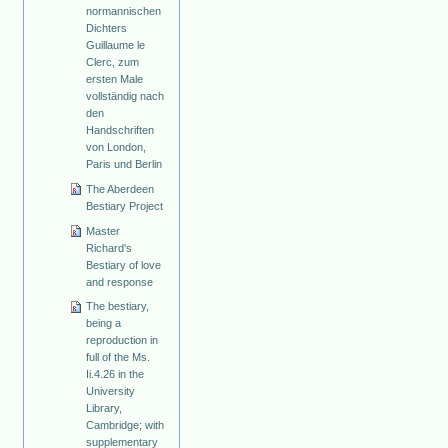
normannischen
Dichters
Guillaume le
Clerc, zum
ersten Male
vollständig nach
den
Handschriften
von London,
Paris und Berlin
The Aberdeen
Bestiary Project
Master
Richard's
Bestiary of love
and response
The bestiary,
being a
reproduction in
full of the Ms.
Ii.4.26 in the
University
Library,
Cambridge; with
supplementary