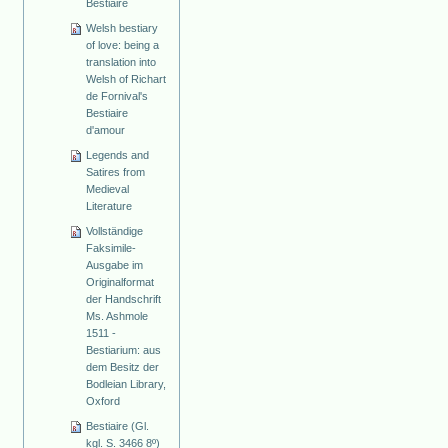
Bestiaire
Welsh bestiary
of love: being a
translation into
Welsh of Richart
de Fornival's
Bestiaire
d'amour
Legends and
Satires from
Medieval
Literature
Vollständige
Faksimile-
Ausgabe im
Originalformat
der Handschrift
Ms. Ashmole
1511 -
Bestiarium: aus
dem Besitz der
Bodleian Library,
Oxford
Bestiaire (Gl.
kgl. S. 3466 8º)