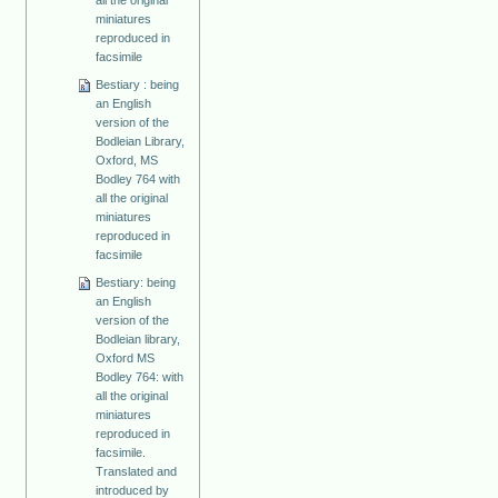
miniatures
reproduced in
facsimile
Bestiary : being
an English
version of the
Bodleian Library,
Oxford, MS
Bodley 764 with
all the original
miniatures
reproduced in
facsimile
Bestiary: being
an English
version of the
Bodleian library,
Oxford MS
Bodley 764: with
all the original
miniatures
reproduced in
facsimile.
Translated and
introduced by