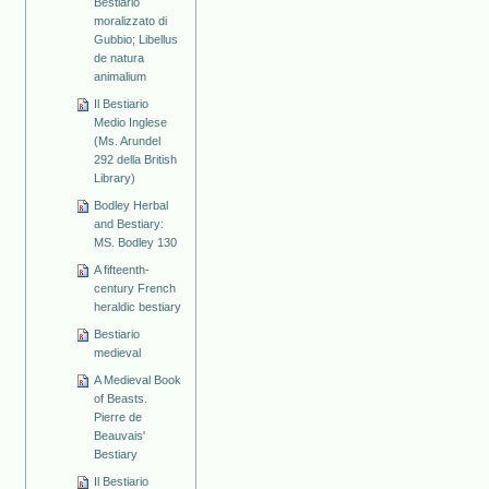
Bestiario
moralizzato di
Gubbio; Libellus
de natura
animalium
Il Bestiario
Medio Inglese
(Ms. Arundel
292 della British
Library)
Bodley Herbal
and Bestiary:
MS. Bodley 130
A fifteenth-
century French
heraldic bestiary
Bestiario
medieval
A Medieval Book
of Beasts.
Pierre de
Beauvais'
Bestiary
Il Bestiario