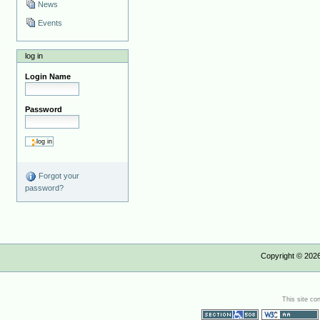
News
Events
log in
Login Name
Password
Forgot your
password?
Copyright ©
202
This site co