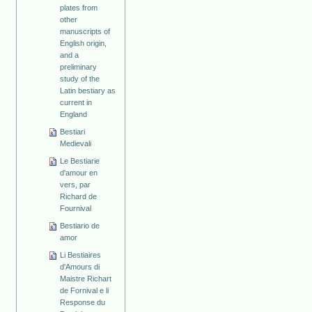
plates from
other
manuscripts of
English origin,
and a
preliminary
study of the
Latin bestiary as
current in
England
Bestiari
Medievali
Le Bestiarie
d'amour en
vers, par
Richard de
Fournival
Bestiario de
amor
Li Bestiaires
d'Amours di
Maistre Richart
de Fornival e li
Response du