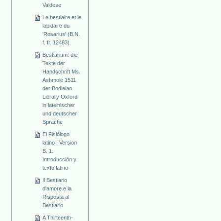
Valdese
Le bestiaire et le
lapidaire du
'Rosarius' (B.N.
f. fr. 12483)
Bestiarium: die
Texte der
Handschrift Ms.
Ashmole 1511
der Bodleian
Library Oxford
in lateinischer
und deutscher
Sprache
El Fisiólogo
latino : Version
B. 1.
Introducción y
texto latino
Il Bestiario
d'amore e la
Risposta al
Bestiario
A Thirteenth-