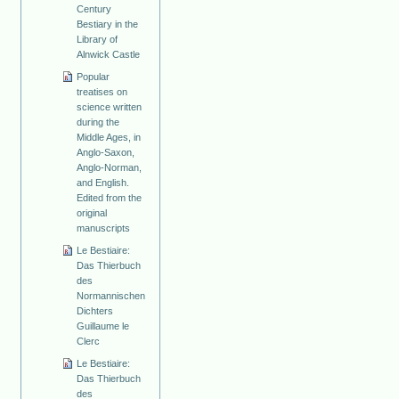
Century
Bestiary in the
Library of
Alnwick Castle
Popular
treatises on
science written
during the
Middle Ages, in
Anglo-Saxon,
Anglo-Norman,
and English.
Edited from the
original
manuscripts
Le Bestiaire:
Das Thierbuch
des
Normannischen
Dichters
Guillaume le
Clerc
Le Bestiaire:
Das Thierbuch
des