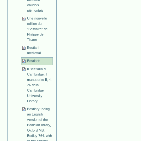
vaudois
piémontais
Une nouvelle
édition du
"Bestiaire" de
Philippe de
Thaon
Bestiari
medievali
Bestiaris
Il Bestiario di
Cambridge: il
manuscrito II, 4,
26 della
Cambridge
University
Library
Bestiary: being
an English
version of the
Bodleian library,
Oxford MS.
Bodley 764: with
all the original