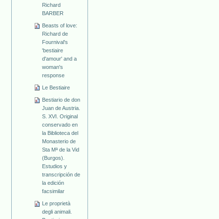
Richard
BARBER
Beasts of love:
Richard de
Fournival's
'bestiaire
d'amour' and a
woman's
response
Le Bestiaire
Bestiario de don
Juan de Austria.
S. XVI. Original
conservado en
la Biblioteca del
Monasterio de
Sta Mª de la Vid
(Burgos).
Estudios y
transcripción de
la edición
facsimilar
Le proprietà
degli animali.