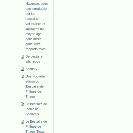
Nationale, avec
une introduction
sur les
bestiaires,
volucraires et
lapidaires du
moyen âge
considérés
dans leurs
rapports avec
De bestiis et
aliis rebus
Bestiary
Une Nouvelle
edition du
'Bestiaire' de
Philippe de
Thaon
Le Bestiaire de
Pierre de
Beauvais
Le Bestiaire de
Philippe de
Thaon. Texte