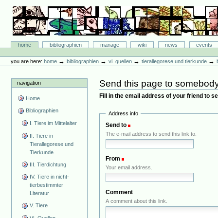
Skip
to
content.
|
Skip
Bibliographie-Portal
to
Sections
home
bibliographien
manage
wiki
news
events
navigation
Personal
tools
→
→
→
→
you are here:
home
bibliographien
vi. quellen
tierallegorese und tierkunde
Send this page to somebod
navigation
Fill in the email address of your friend to 
Home
Bibliographien
Address info
I. Tiere im Mittelalter
Send to
(Required)
The e-mail address to send this link to.
II. Tiere in
Tierallegorese und
Tierkunde
From
(Required)
III. Tierdichtung
Your email address.
IV. Tiere in nicht-
tierbestimmter
Comment
Literatur
A comment about this link.
V. Tiere
VI. Quellen