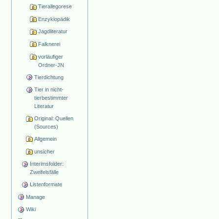
Tierallegorese
Enzyklopädik
Jagdliteratur
Falknerei
vorläufiger
Ordner-JN
Tierdichtung
Tier in nicht-
tierbestimmter
Literatur
Original: Quellen
(Sources)
Allgemein
unsicher
Interimsfolder:
Zweifelsfälle
Listenformate
Manage
Wiki