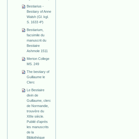
Bestiarius -
Bestiary of Anne
Walsh (Gl. kgl.
S. 1633 4º)
Bestiarium,
facsimile du
manuscrit du
Bestiaire
Ashmole 1511
Merton College
MS. 249
The bestiary of
Guillaume le
Clerc
Le Bestiaire
divin de
Guillaume, clerc
de Normandie,
trouvère du
XIIIe siècle.
Publié d’après
les manuscrits
de la
Bibliothèque