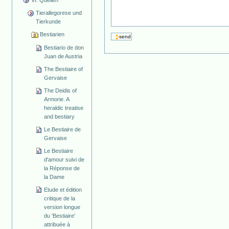
Tierallegorese und
Tierkunde
Bestiarien
Bestiario de don
Juan de Austria
The Bestiaire of
Gervaise
The Deidis of
Armorie. A
heraldic treatise
and bestiary
Le Bestiaire de
Gervaise
Le Bestiaire
d'amour suivi de
la Réponse de
la Dame
Etude et édition
critique de la
version longue
du 'Bestiaire'
attribuée à