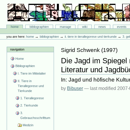
Skip
to
content.
|
Skip
Bibliographie-Portal
to
Sections
home
bibliographien
manage
wiki
news
events
navigation
Personal
tools
→
→
→
you are here:
home
bibliographien
ii. tiere in tierallegorese und tierkunde
3. ge
Sigrid Schwenk
(
1997
)
navigation
Die Jagd im Spiegel m
Home
Bibliographien
Literatur und Jagdbü
I. Tiere im Mittelalter
In: Jagd und höfische Kultur
II. Tiere in
Tierallegorese und
by
Bibuser
—
last modified
2007-
Tierkunde
1. Tierallegorese
2. Tierkunde
3.
Gebrauchsschrifttum
Medizin