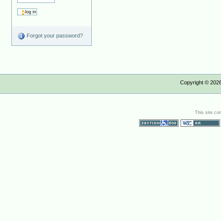
Forgot your password?
Copyright ©
202
This site co
Section 508
WCAG