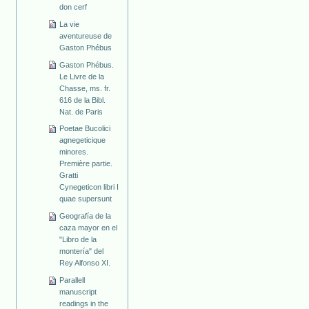
don cerf
La vie
aventureuse de
Gaston Phébus
Gaston Phébus.
Le Livre de la
Chasse, ms. fr.
616 de la Bibl.
Nat. de Paris
Poetae Bucolici
agnegeticique
minores.
Première partie.
Gratti
Cynegeticon libri I
quae supersunt
Geografía de la
caza mayor en el
"Libro de la
montería" del
Rey Alfonso XI.
Parallell
manuscript
readings in the