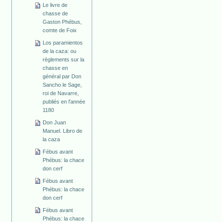
Le livre de
chasse de
Gaston Phébus,
comte de Foix
Los paramientos
de la caza: ou
règlements sur la
chasse en
général par Don
Sancho le Sage,
roi de Navarre,
publiés en l'année
1180
Don Juan
Manuel. Libro de
la caza
Fébus avant
Phébus: la chace
don cerf
Fébus avant
Phébus: la chace
don cerf
Fébus avant
Phébus: la chace