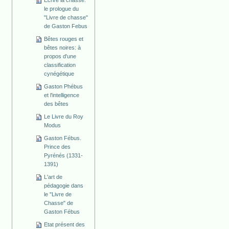
Ecrire la chasse:
le prologue du
"Livre de chasse"
de Gaston Febus
Bêtes rouges et
bêtes noires: à
propos d'une
classification
cynégétique
Gaston Phébus
et l'intelligence
des bêtes
Le Livre du Roy
Modus
Gaston Fébus.
Prince des
Pyrénés (1331-
1391)
L'art de
pédagogie dans
le "Livre de
Chasse" de
Gaston Fébus
Etat présent des