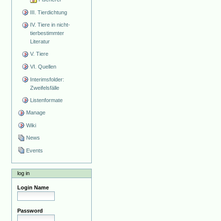
III. Tierdichtung
IV. Tiere in nicht-
tierbestimmter
Literatur
V. Tiere
VI. Quellen
Interimsfolder:
Zweifelsfälle
Listenformate
Manage
Wiki
News
Events
log in
Login Name
Password