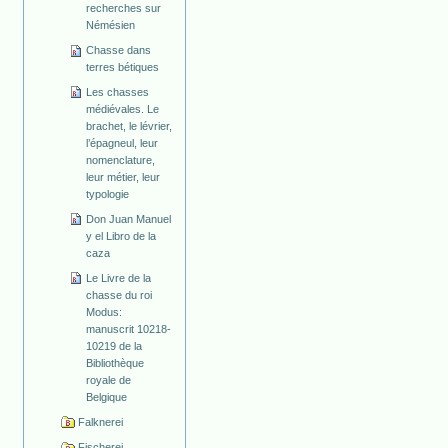
recherches sur
Némésien
Chasse dans
terres bétiques
Les chasses
médiévales. Le
brachet, le lévrier,
l’épagneul, leur
nomenclature,
leur métier, leur
typologie
Don Juan Manuel
y el Libro de la
caza
Le Livre de la
chasse du roi
Modus:
manuscrit 10218-
10219 de la
Bibliothèque
royale de
Belgique
Falknerei
Fischerei