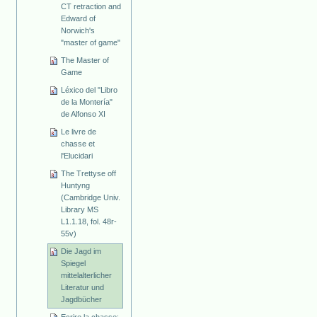
CT retraction and
Edward of
Norwich's
"master of game"
The Master of
Game
Léxico del "Libro
de la Montería"
de Alfonso XI
Le livre de
chasse et
l'Elucidari
The Trettyse off
Huntyng
(Cambridge Univ.
Library MS
L1.1.18, fol. 48r-
55v)
Die Jagd im
Spiegel
mittelalterlicher
Literatur und
Jagdbücher