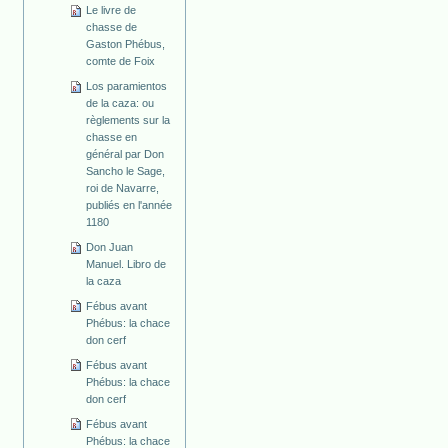
Le livre de
chasse de
Gaston Phébus,
comte de Foix
Los paramientos
de la caza: ou
règlements sur la
chasse en
général par Don
Sancho le Sage,
roi de Navarre,
publiés en l'année
1180
Don Juan
Manuel. Libro de
la caza
Fébus avant
Phébus: la chace
don cerf
Fébus avant
Phébus: la chace
don cerf
Fébus avant
Phébus: la chace