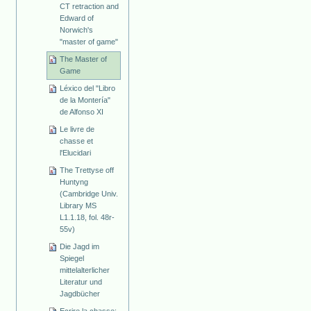
CT retraction and
Edward of
Norwich's
"master of game"
The Master of
Game
Léxico del "Libro
de la Montería"
de Alfonso XI
Le livre de
chasse et
l'Elucidari
The Trettyse off
Huntyng
(Cambridge Univ.
Library MS
L1.1.18, fol. 48r-
55v)
Die Jagd im
Spiegel
mittelalterlicher
Literatur und
Jagdbücher