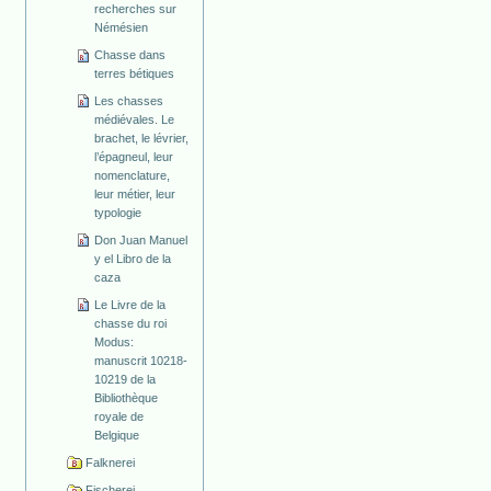
recherches sur
Némésien
Chasse dans
terres bétiques
Les chasses
médiévales. Le
brachet, le lévrier,
l’épagneul, leur
nomenclature,
leur métier, leur
typologie
Don Juan Manuel
y el Libro de la
caza
Le Livre de la
chasse du roi
Modus:
manuscrit 10218-
10219 de la
Bibliothèque
royale de
Belgique
Falknerei
Fischerei