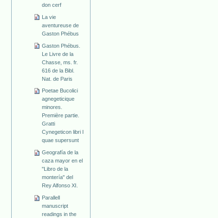
don cerf
La vie
aventureuse de
Gaston Phébus
Gaston Phébus.
Le Livre de la
Chasse, ms. fr.
616 de la Bibl.
Nat. de Paris
Poetae Bucolici
agnegeticique
minores.
Première partie.
Gratti
Cynegeticon libri I
quae supersunt
Geografía de la
caza mayor en el
"Libro de la
montería" del
Rey Alfonso XI.
Parallell
manuscript
readings in the