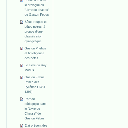
Ecrire la chasse:
le prologue du
"Livre de chasse"
de Gaston Febus
Bêtes rouges et
bêtes noires: à
propos d'une
classification
cynégétique
Gaston Phébus
et l'intelligence
des bêtes
Le Livre du Roy
Modus
Gaston Fébus.
Prince des
Pyrénés (1331-
1391)
L'art de
pédagogie dans
le "Livre de
Chasse" de
Gaston Fébus
Etat présent des