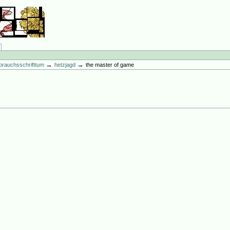
→
→
brauchsschrifttum
hetzjagd
the master of game